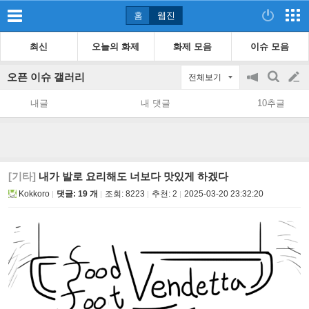
홈
웹진
최신
오늘의 화제
화제 모음
이슈 모음
오픈 이슈 갤러리
전체보기
공
검
글
지
색
내글
내 댓글
10추글
on/off
쓰
기
[기타]
내가 발로 요리해도 너보다 맛있게 하겠다
Kokkoro
댓글: 19 개
조회:
8223
추천:
2
2025-03-20 23:32:20