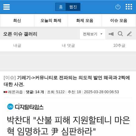
홈
웹진
최신
오늘의 화제
화제 모음
이슈 모음
오픈 이슈 갤러리
전체보기
공
검
글
지
색
내글
내 댓글
10추글
on/off
쓰
기
[이슈]
기레기->커뮤니티로 전파되는 의도적 발언 왜곡과 2찍에
대한 사견.
레몬과즙
댓글: 14 개
조회:
5122
추천:
18
2025-03-28 00:06:53