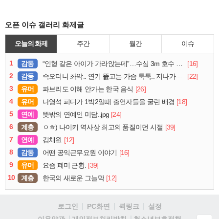
오픈 이슈 갤러리 화제글
오늘의 화제
주간
월간
이슈
1
감동
[16]
“인형 같은 아이가 가라앉는데”…수심 3m 호수 뛰어든 60대 의인
2
감동
[22]
슥오더니 촤악.. 연기 뚫고는 가슴 툭툭.. 지나가던 아재의 정체
3
유머
[26]
파브리도 이해 안가는 한국 음식
4
유머
[18]
나영석 피디가 1박2일때 출연자들을 굴린 배경
5
연예
[24]
뜻밖의 연예인 미담..jpg
6
계층
[39]
ㅇㅎ) 나이키 역사상 최고의 품질이던 시절
7
연예
[12]
김채원
8
감동
[16]
어떤 공익근무요원 이야기
9
유머
[39]
요즘 폐미 근황.
10
계층
[12]
한국의 새로운 그늘막
로그인
PC화면
퀵링크
설정
청소년보호정책