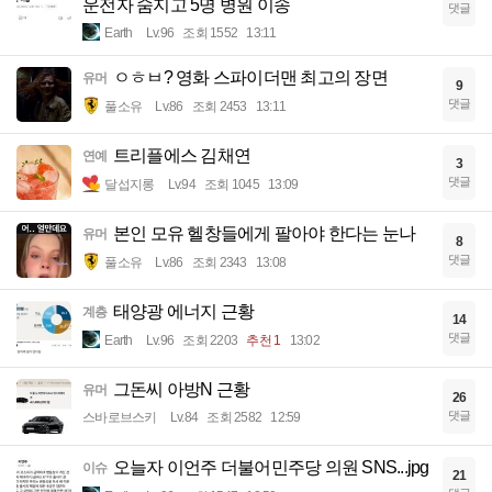
운전자 숨지고 5명 병원 이송
댓글
Earth
Lv.96
조회 1552
13:11
ㅇㅎㅂ? 영화 스파이더맨 최고의 장면
유머
9
댓글
풀소유
Lv.86
조회 2453
13:11
트리플에스 김채연
연예
3
댓글
달섭지롱
Lv.94
조회 1045
13:09
본인 모유 헬창들에게 팔아야 한다는 눈나
유머
8
댓글
풀소유
Lv.86
조회 2343
13:08
태양광 에너지 근황
계층
14
댓글
Earth
Lv.96
조회 2203
추천 1
13:02
그돈씨 아방N 근황
유머
26
댓글
스바로브스키
Lv.84
조회 2582
12:59
오늘자 이언주 더불어민주당 의원 SNS...jpg
이슈
21