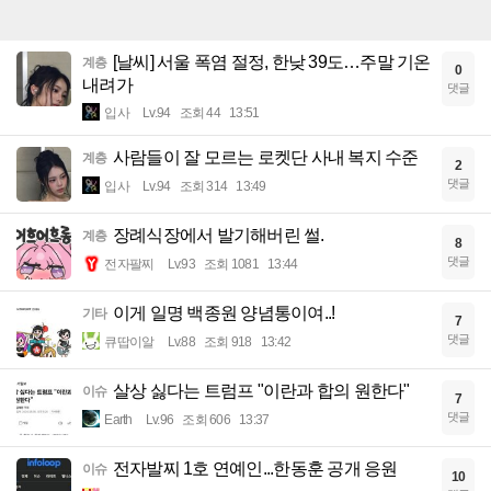
[날씨] 서울 폭염 절정, 한낮 39도…주말 기온
계층
0
내려가
댓글
입사
Lv.94
조회 44
13:51
사람들이 잘 모르는 로켓단 사내 복지 수준
계층
2
댓글
입사
Lv.94
조회 314
13:49
장례식장에서 발기해버린 썰.
계층
8
댓글
전자팔찌
Lv.93
조회 1081
13:44
이게 일명 백종원 양념통이여..!
기타
7
댓글
큐땁이알
Lv.88
조회 918
13:42
살상 싫다는 트럼프 "이란과 합의 원한다"
이슈
7
댓글
Earth
Lv.96
조회 606
13:37
전자발찌 1호 연예인...한동훈 공개 응원
이슈
10