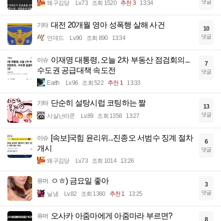
댓글
왜구김당
Lv.73
조회 1520
추천 3
13:34
대전 20개월 영아 성폭행 살해 사건
기타
10
댓글
언데드
Lv.90
조회 890
13:34
이재명 대통령, 오늘 2차 부동산 점검회의...
이슈
7
수도권 공급대책 속도전
댓글
Earth
Lv.96
조회 522
추천 1
13:33
단순히 설탕시럽 코팅하는 짤
기타
13
댓글
사실난라쿤
Lv.89
조회 1358
13:27
[속보]국힘 윤리위...진종오 서범수 징계 절차
이슈
6
개시
댓글
왜구김당
Lv.73
조회 1014
13:26
ㅇㅎ) 금요일 좋아
유머
3
댓글
닐냄
Lv.82
조회 1360
추천 1
13:25
오사카 아줌마에게 아줌마라 부르면?
유머
8