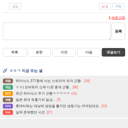
답글
0
0
새로고침
등록
목록
본문
이전
다음
댓글보기
ㅇㅇㄱ 지금 뜨는 글
하이닉스 277층에 사는 스트리머 츠자 근황..
[19]
계층
ㅇㅎ) 오버워치 신캐 디몬 충격 근황..
[36]
게임
최근 하이닉스 주가 근황ㅋㅋㅋㅋㅋ
[12]
유머
일본 최대 유흥가의 일상...
[7]
계층
롯데타워는 대낮에 냉방을 틀지만 냉동기는 꺼져있데요.
[23]
지식
실제 존재했던 사건
[27]
이슈