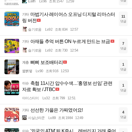
댓글
Earth
Lv.96
조회 1547
12:59
마법기사 레이어스 오프닝 디지털 리마스터
기타
11
링 버전
댓글
슬기로움
Lv.92
조회 834
12:57
아재들 추억 버튼 ON 누르게 만드는 브금
기타
7
댓글
슬기로움
Lv.92
조회 730
12:54
삐삐 보조배터리
계층
1
댓글
꿻뻵뗗
Lv.90
조회 916
12:53
축협 11시간 압수수색…'홍명보 선임' 관련
이슈
1
자료 확보 / JTBC
댓글
아이스티이
Lv.32
조회 799
12:51
선선한 가을은 가짜였어요!
기타
4
댓글
사실난라쿤
Lv.89
조회 1984
12:49
'외국인 ATM' 된 K증시…레버리지 거래 줄어
이슈