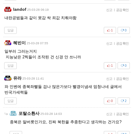
landof
25-03-28 06:19
신고
|
공감 확인
내란공범들과 같이 못감 싹 죄값 치뤄야함
답글
1
0
혜빈이
25-03-28 07:55
신고
|
공감 확인
일부러 그러는거지
지능낮은 2찍들이 조작된 건 신경 안 쓰니까
답글
1
0
유라
25-03-28 11:41
신고
|
공감 확인
와 인벤에 종북좌빨들 겁나 많은가보다 빨갱이냄새 엄청나네 글에서
반국가세력들
답글
0
2
포탈소환사
25-03-28 14:03
신고
|
공감 확인
종북은 말버릇인가요, 진짜 북한을 추종한다고 생각하는 건가요?