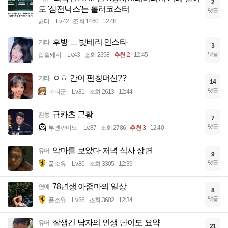
2
도 '삼전닉스'는 롤러코스터
댓글
균터
Lv.42
조회 1460
12:48
후방 ㅡ 빛베리 인스타
기타
3
댓글
입술돼지
Lv.43
조회 2398
추천 2
12:45
ㅇㅎ 간이 펀칭머신??
기타
14
댓글
마나군
Lv.81
조회 2613
12:44
규카츠 근황
감동
7
댓글
부엔까미노
Lv.87
조회 2786
추천 3
12:40
악마를 보았다 저녁 식사 장면
유머
9
댓글
풀소유
Lv.86
조회 3305
12:39
78년생 아줌마의 일상
연예
8
댓글
풀소유
Lv.86
조회 3602
12:34
잘생긴 남자의 인생 난이도 요약
유머
21