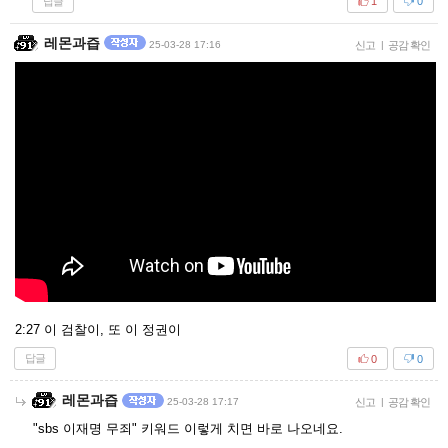
답글
1
0
레몬과즙
25-03-28 17:16
신고
|
공감 확인
2:27 이 검찰이, 또 이 정권이
답글
0
0
레몬과즙
25-03-28 17:17
신고
|
공감 확인
"sbs 이재명 무죄" 키워드 이렇게 치면 바로 나오네요.