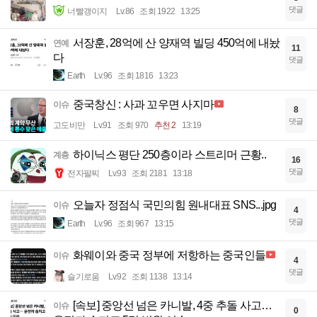
댓글
너빨갱이지
Lv.86
조회 1922
13:25
서장훈, 28억에 산 양재역 빌딩 450억에 내놨
연예
11
다
댓글
Earth
Lv.96
조회 1816
13:23
중국창신 : 사과 꼬우면 사지마
이슈
8
댓글
고도비만
Lv.91
조회 970
추천 2
13:19
하이닉스 평단 250층이라 스트리머 근황..
계층
16
댓글
전자팔찌
Lv.93
조회 2181
13:18
오늘자 정점식 국민의힘 원내대표 SNS...jpg
이슈
4
댓글
Earth
Lv.96
조회 967
13:15
화웨이와 중국 정부에 저항하는 중국인들
이슈
4
댓글
슬기로움
Lv.92
조회 1138
13:14
[속보] 중앙선 넘은 카니발, 4중 추돌 사고…
이슈
0