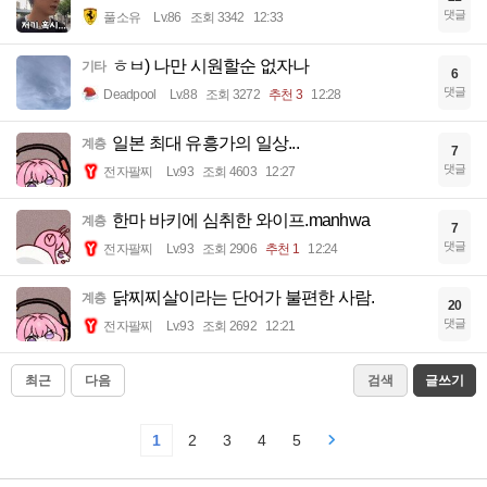
댓글
풀소유
Lv.86
조회 3342
12:33
ㅎㅂ) 나만 시원할순 없자나
기타
6
댓글
Deadpool
Lv.88
조회 3272
추천 3
12:28
일본 최대 유흥가의 일상...
계층
7
댓글
전자팔찌
Lv.93
조회 4603
12:27
한마 바키에 심취한 와이프.manhwa
계층
7
댓글
전자팔찌
Lv.93
조회 2906
추천 1
12:24
닭찌찌살이라는 단어가 불편한 사람.
계층
20
댓글
전자팔찌
Lv.93
조회 2692
12:21
최근
다음
검색
글쓰기
1
2
3
4
5