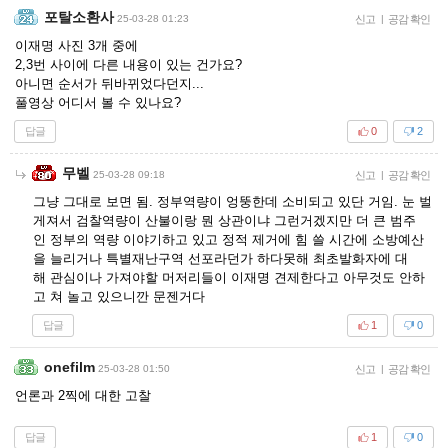
포탈소환사
25-03-28 01:23
신고
|
공감 확인
이재명 사진 3개 중에
2,3번 사이에 다른 내용이 있는 건가요?
아니면 순서가 뒤바뀌었다던지...
풀영상 어디서 볼 수 있나요?
답글
0
2
무벨
25-03-28 09:18
신고
|
공감 확인
그냥 그대로 보면 됨. 정부역량이 엉뚱한데 소비되고 있단 거임. 눈 벌
게져서 검찰역량이 산불이랑 뭔 상관이냐 그런거겠지만 더 큰 범주
인 정부의 역량 이야기하고 있고 정적 제거에 힘 쓸 시간에 소방예산
을 늘리거나 특별재난구역 선포라던가 하다못해 최초발화자에 대
해 관심이나 가져야할 머저리들이 이재명 견제한다고 아무것도 안하
고 쳐 놀고 있으니깐 문젠거다
답글
1
0
onefilm
25-03-28 01:50
신고
|
공감 확인
언론과 2찍에 대한 고찰
답글
1
0