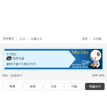
추천확인
신고
스팸신고
공유
스크랩
초 인벤인
레몬과즙
불환인지불기지,환부지인야
메뉴
인장보기
EXP 10%
목록
본문
이전
다음
댓글쓰기