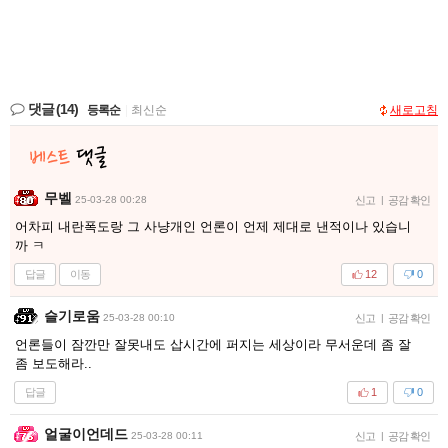
댓글
(14)
등록순
|
최신순
새로고침
무벨
25-03-28 00:28
신고
|
공감 확인
어차피 내란폭도랑 그 사냥개인 언론이 언제 제대로 낸적이나 있습니
까 ㅋ
답글
이동
12
0
슬기로움
25-03-28 00:10
신고
|
공감 확인
언론들이 잠깐만 잘못내도 삽시간에 퍼지는 세상이라 무서운데 좀 잘
좀 보도해라..
답글
1
0
얼굴이언데드
25-03-28 00:11
신고
|
공감 확인