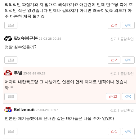
악의적인 짜집기와 지 맘대로 해석하기죠 애완견이 언제 민주당 측에 호
의적인 적은 없었습니다 언제나 갈라치기 아니면 왜곡이었죠 의도가 아
주 다분한 제목 뽑기죠
답글
2
0
팥x슈붕근본
25-03-28 00:24
신고
|
공감 확인
정말 실수였을까?
답글
2
0
무벨
25-03-28 00:28
신고
|
공감 확인
어차피 내란폭도랑 그 사냥개인 언론이 언제 제대로 낸적이나 있습니
까 ㅋ
답글
12
0
Bellzebuit
25-03-28 00:57
신고
|
공감 확인
언론만 제기능했어도 윤내란 같은 빠가들은 나올 수가 없었다
답글
1
0