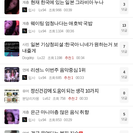
현재 한국에 있는 일본 그라비아 누나
계층
3
댓글
입사
Lv.94
조회 966
00:39
웨이팅 엄청나다는 애호박 국밥
계층
13
댓글
입사
Lv.94
조회 1104
00:36
일본 기상청피셜 :한국아 니네가 원하는거 보
사진
7
내줄게
댓글
Dogdrip
Lv.22
조회 1198
추천 1
00:34
리센느 이번주 음악중심 1위
연예
4
댓글
입사
Lv.94
조회 685
추천 1
00:33
정신건강에 도움이 되는 생각 10가지
유머
0
댓글
분당리자몽
Lv.62
조회 758
추천 2
00:33
은근 마니아층 많은 음식 취향
계층
5
댓글
입사
Lv.94
조회 853
00:29