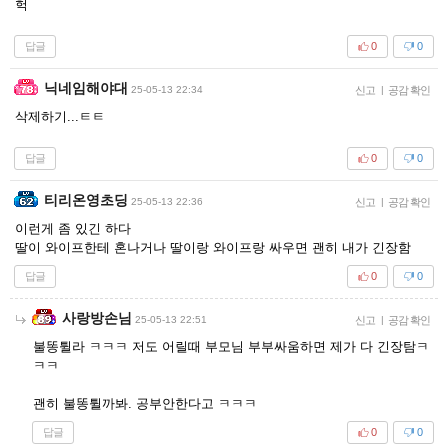
헉
답글
0
0
닉네임해야대
25-05-13 22:34
신고
|
공감 확인
삭제하기...ㅌㅌ
답글
0
0
티리온영초딩
25-05-13 22:36
신고
|
공감 확인
이런게 좀 있긴 하다
딸이 와이프한테 혼나거나 딸이랑 와이프랑 싸우면 괜히 내가 긴장함
답글
0
0
사랑방손님
25-05-13 22:51
신고
|
공감 확인
불똥튈라 ㅋㅋㅋ 저도 어릴때 부모님 부부싸움하면 제가 다 긴장탐ㅋ
ㅋㅋ
괜히 불똥튈까봐. 공부안한다고 ㅋㅋㅋ
답글
0
0