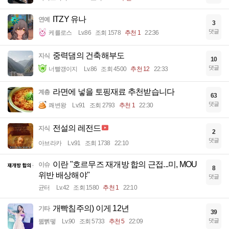
ITZY 유나
연예
3
댓글
케를로스
Lv.86
조회 1578
추천 1
22:36
중력댐의 건축해부도
지식
10
댓글
너빨갱이지
Lv.86
조회 4500
추천 12
22:33
라면에 넣을 토핑재료 추천받습니다
계층
63
댓글
쾌변왕
Lv.91
조회 2793
추천 1
22:30
전설의 레전드
지식
2
댓글
아브라카
Lv.91
조회 1738
22:10
이란 "호르무즈 재개방 합의 근접...미, MOU
이슈
8
위반 배상해야"
댓글
균터
Lv.42
조회 1580
추천 1
22:10
개빡침주의) 이게 12년
기타
39
댓글
꿻뻵뗗
Lv.90
조회 5733
추천 5
22:09