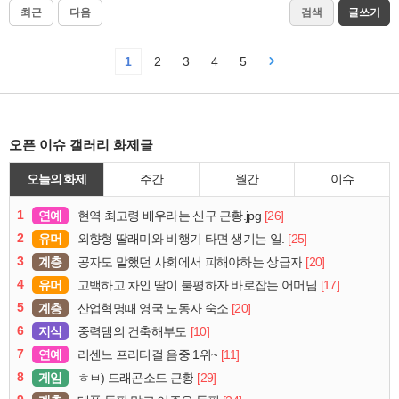
최근
다음
검색
글쓰기
1
2
3
4
5
오픈 이슈 갤러리 화제글
오늘의 화제
주간
월간
이슈
1
연예
[26]
현역 최고령 배우라는 신구 근황.jpg
2
유머
[25]
외향형 딸래미와 비행기 타면 생기는 일.
3
계층
[20]
공자도 말했던 사회에서 피해야하는 상급자
4
유머
[17]
고백하고 차인 딸이 불평하자 바로잡는 어머님
5
계층
[20]
산업혁명때 영국 노동자 숙소
6
지식
[10]
중력댐의 건축해부도
7
연예
[11]
리센느 프리티걸 음중 1위~
8
게임
[29]
ㅎㅂ) 드래곤소드 근황