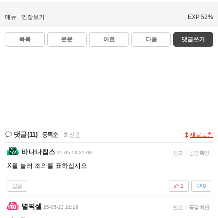
메뉴
인장보기
EXP 52%
목록
본문
이전
다음
댓글쓰기
댓글
(11)
등록순
|
최신순
새로고침
바나나칩스
25-05-13 21:08
신고
|
공감 확인
X를 눌러 조의를 표하십시오
답글
1
0
별픽셀
25-05-13 21:16
신고
|
공감 확인