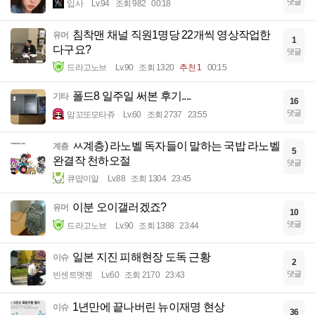
댓글
입사
Lv.94
조회 982
00:18
침착맨 채널 직원1명당 22개씩 영상작업한
유머
1
다구요?
댓글
드라고노브
Lv.90
조회 1320
추천 1
00:15
폴드8 일주일 써본 후기....
기타
16
댓글
암꼬또모타쥬
Lv.60
조회 2737
23:55
ㅆ계층) 라노벨 독자들이 말하는 국밥 라노벨
계층
5
완결작 천하오절
댓글
큐땁이알
Lv.88
조회 1304
23:45
이분 오이갤러겠죠?
유머
10
댓글
드라고노브
Lv.90
조회 1388
23:44
일본 지진 피해현장 도독 근황
이슈
2
댓글
빈센트멧젠
Lv.60
조회 2170
23:43
1년만에 끝나버린 뉴이재명 현상
이슈
36