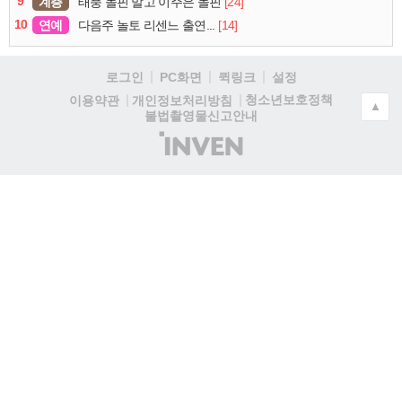
9
계층
[24]
태풍 돌핀 말고 이주은 돌핀
10
연예
[14]
다음주 놀토 리센느 출연...
로그인
PC화면
퀵링크
설정
청소년보호정책
이용약관
개인정보처리방침
▲
불법촬영물신고안내
(주)
인
벤