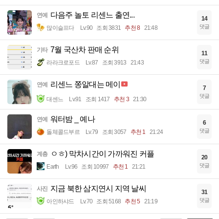
다음주 놀토 리센느 출연...
연예
14
댓글
많이슬프다
Lv.90
조회 3831
추천 8
21:48
7월 국산차 판매 순위
기타
11
댓글
라라크로포드
Lv.87
조회 3913
21:43
리센느 쫑알대는 메이
연예
7
댓글
대센느
Lv.91
조회 1417
추천 3
21:30
워터밤 _ 예나
연예
6
댓글
돌체콜드부르
Lv.79
조회 3057
추천 1
21:24
ㅇㅎ) 막차시간이 가까워진 커플
계층
20
댓글
Earth
Lv.96
조회 10997
추천 1
21:21
지금 북한 삼지연시 지역 날씨
사진
31
댓글
아인하샤드
Lv.70
조회 5168
추천 5
21:19