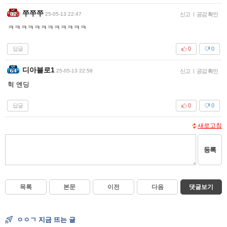
쭈쭈쭈
25-05-13 22:47
신고
|
공감 확인
ㅋㅋㅋㅋㅋㅋㅋㅋㅋㅋㅋㅋ
답글
0
0
디아블로1
25-05-13 22:58
신고
|
공감 확인
헉 엔딩
답글
0
0
새로고침
등록
목록
본문
이전
다음
댓글보기
ㅇㅇㄱ 지금 뜨는 글