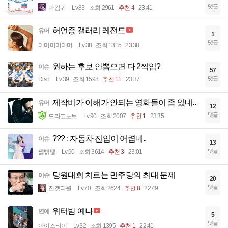
댓글
마검귀
Lv.83
조회 2961
추천 4
23:41
허언증 갤러리 레전드
유머
1
댓글
머머머머머며
Lv.38
조회 1315
23:38
원하는 후보 안뽑으면 다 2찍임?
이슈
57
댓글
Disifi
Lv.39
조회 1598
추천 11
23:37
제작비가 이해가 안되는 영화들이 좀 있네..
유머
12
댓글
드라고노브
Lv.90
조회 2007
추천 1
23:35
??? : 자동차 진입이 어렵네..
이슈
13
댓글
꿻뻵뗗
Lv.90
조회 3614
추천 3
23:01
당원대회 치르는 민주당의 최대 문제
이슈
20
댓글
진겟타원
Lv.70
조회 2624
추천 8
22:49
워터밤 예나
연예
5
댓글
아이스티이
Lv.32
조회 1395
추천 1
22:41