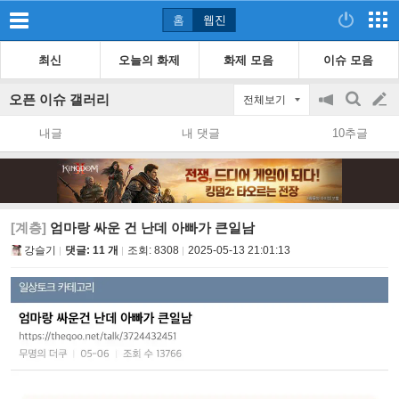
홈
웹진
최신
오늘의 화제
화제 모음
이슈 모음
오픈 이슈 갤러리
전체보기
공
검
글
지
색
내글
내 댓글
10추글
on/off
쓰
기
[계층]
엄마랑 싸운 건 난데 아빠가 큰일남
강슬기
댓글: 11 개
조회:
8308
2025-05-13 21:01:13