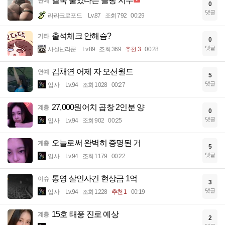
결국 울었다는 블핑 지수
연예
0
댓글
라라크로포드
Lv.87
조회 792
00:29
출석체크 안해슴?
기타
0
댓글
사실난라쿤
Lv.89
조회 369
추천 3
00:28
김채연 어제 자 오션월드
연예
5
댓글
입사
Lv.94
조회 1028
00:27
27,000원어치 곱창 2인분 양
계층
0
댓글
입사
Lv.94
조회 902
00:25
오늘로써 완벽히 증명된 거
계층
5
댓글
입사
Lv.94
조회 1179
00:22
통영 살인사건 현상금 1억
이슈
3
댓글
입사
Lv.94
조회 1228
추천 1
00:19
15호 태풍 진로 예상
계층
2