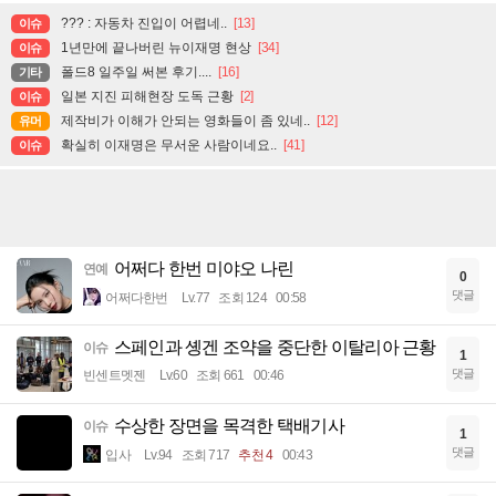
??? : 자동차 진입이 어렵네..
[13]
이슈
1년만에 끝나버린 뉴이재명 현상
[34]
이슈
폴드8 일주일 써본 후기....
[16]
기타
일본 지진 피해현장 도독 근황
[2]
이슈
제작비가 이해가 안되는 영화들이 좀 있네..
[12]
유머
확실히 이재명은 무서운 사람이네요..
[41]
이슈
어쩌다 한번 미야오 나린
연예
0
댓글
어쩌다한번
Lv.77
조회 124
00:58
스페인과 솅겐 조약을 중단한 이탈리아 근황
이슈
1
댓글
빈센트멧젠
Lv.60
조회 661
00:46
수상한 장면을 목격한 택배기사
이슈
1
댓글
입사
Lv.94
조회 717
추천 4
00:43