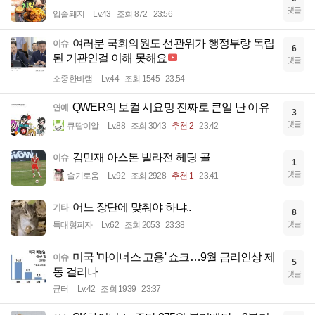
댓글
입술돼지
Lv.43
조회 872
23:56
여러분 국회의원도 선관위가 행정부랑 독립
이슈
6
된 기관인걸 이해 못해요
댓글
소중한바램
Lv.44
조회 1545
23:54
QWER의 보컬 시요밍 진짜로 큰일 난 이유
연예
3
댓글
큐땁이알
Lv.88
조회 3043
추천 2
23:42
김민재 아스톤 빌라전 헤딩 골
이슈
1
댓글
슬기로움
Lv.92
조회 2928
추천 1
23:41
어느 장단에 맞춰야 하냐..
기타
8
댓글
특대형피자
Lv.62
조회 2053
23:38
미국 '마이너스 고용' 쇼크…9월 금리인상 제
이슈
5
동 걸리나
댓글
균터
Lv.42
조회 1939
23:37