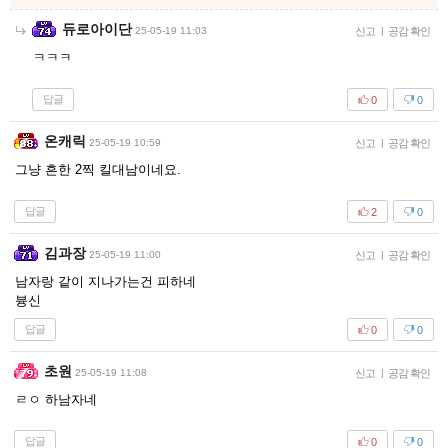
듀로아이단
25-05-19 11:03
신고
|
공감 확인
ㅋㅋㅋ
답글
0
0
온캐릭
25-05-19 10:59
신고
|
공감 확인
그냥 흔한 2찍 킬대남이네요.
답글
2
0
김과장
25-05-19 11:00
신고
|
공감 확인
남자랑 같이 지나가는건 피하네
븅신
답글
0
0
초원
25-05-19 11:08
신고
|
공감 확인
ㄹㅇ 하남자네
답글
0
0