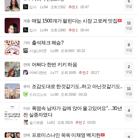
5
댓글
입사
Lv.94
조회 1562
추천 1
00:47
매일 1500개가 팔린다는 시장 고로케 맛집
계층
11
댓글
입사
Lv.94
조회 1880
추천 1
00:44
출석체크 해슴?
기타
0
댓글
사실난라쿤
Lv.89
조회 690
00:32
어쩌다 한번 키키 하음
연예
2
댓글
어쩌다한번
Lv.77
조회 1685
추천 2
00:27
조감도대로 한것같기도..하고 아닌것같기도..
유머
11
댓글
드라고노브
Lv.90
조회 2980
00:18
폭염속 남자가 길에 앉아 울고있어요”…30년
이슈
4
전 실종자였다
댓글
슬기로움
Lv.92
조회 2828
추천 2
00:05
프로미스나인 쑥쑥 이채영 백지헌
연예
0