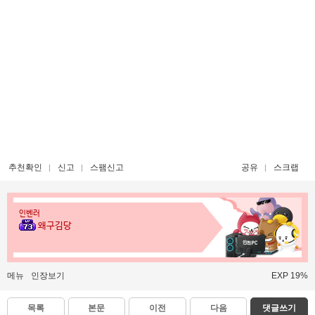
추천확인
신고
스팸신고
공유
스크랩
인벤러
왜구김당
메뉴
인장보기
EXP 19%
목록
본문
이전
다음
댓글쓰기