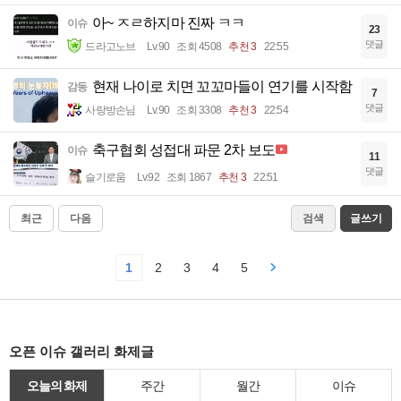
아~ ㅈㄹ하지마 진짜 ㅋㅋ
이슈
23
댓글
드라고노브
Lv.90
조회 4508
추천 3
22:55
현재 나이로 치면 꼬꼬마들이 연기를 시작함
감동
7
댓글
사랑방손님
Lv.90
조회 3308
추천 3
22:54
축구협회 성접대 파문 2차 보도
이슈
11
댓글
슬기로움
Lv.92
조회 1867
추천 3
22:51
최근
다음
검색
글쓰기
1
2
3
4
5
오픈 이슈 갤러리 화제글
오늘의 화제
주간
월간
이슈