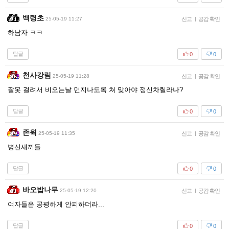
백령초
25-05-19 11:27
신고
|
공감 확인
하남자 ㅋㅋ
답글
0
0
천사강림
25-05-19 11:28
신고
|
공감 확인
잘못 걸려서 비오는날 먼지나도록 쳐 맞아야 정신차릴라나?
답글
0
0
존윅
25-05-19 11:35
신고
|
공감 확인
병신새끼들
답글
0
0
바오밥나무
25-05-19 12:20
신고
|
공감 확인
여자들은 공평하게 안피하더라...
답글
0
0