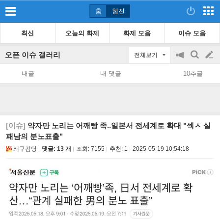
홈
웹진
최신
오늘의 화제
화제 모음
이슈 모음
오픈 이슈 갤러리
전체보기
공
검
글
지
색
내글
내 댓글
10추글
on/off
쓰
기
[이슈]
약자만 노리는 어깨빵 족..일본서 전세계로 확대 "섹ㅅ 실
패남의 분노표출"
왜구김당
댓글: 13 개
조회:
7155
추천:
1
2025-05-19 10:54:18