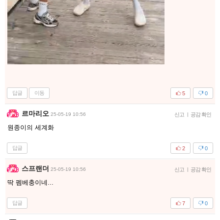
답글
이동
5
0
르마리오
25-05-19 10:56
신고
|
공감 확인
원종이의 세계화
답글
2
0
스프랜더
25-05-19 10:56
신고
|
공감 확인
딱 펨베충이네...
답글
7
0