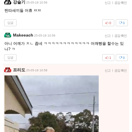
강슬기
25-05-19 10:56
신고
|
공감 확인
찐따새끼들 어휴 ㅉㅉ
답글
0
0
Makeeach
25-05-19 10:56
신고
|
공감 확인
아니 어깨가 ㅈㄴ 좁네 ㅋㅋㅋㅋㅋㅋㅋㅋㅋㅋㅋㅋ 어깨빵을 할수는 있
나? ㅋ
답글
1
0
프리도
25-05-19 10:58
신고
|
공감 확인