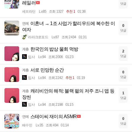
레일러
댓글
세프라딘
Lv.85
조회 1327
추천 1
01:38
이혼녀 → 1조 사업가 할리우드에 복수한 이
연예
0
여자
댓글
라라크로포드
Lv.87
조회 2434
01:31
한국인의 밥상 물회 먹방
계층
2
댓글
입사
Lv.94
조회 2006
01:23
서로 민망한 순간
계층
0
댓글
입사
Lv.94
조회 2242
추천 1
01:19
캐리비안의 해적: 블랙 펄의 저주 조니 뎁 등
계층
1
장씬
댓글
입사
Lv.94
조회 2198
01:15
스테이씨 재이의 ASMR
연예
0
댓글
배수민
Lv.35
조회 494
01:14