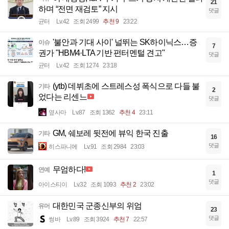
21
하며 “전면 재검토” 지시
댓글
균터
Lv.42
조회 2499
추천 9
23:22
'불안과 기대 사이' 널뛰는 SK하이닉스…증
이슈
7
권가 "HBM4·LTA 기반 펀터멘털 견고"
댓글
균터
Lv.42
조회 1274
23:18
(ytb) 데뷔초에 스트레스성 폭식으로 다들 불
기타
2
었다는 리센느
댓글
옆사마
Lv.87
조회 1362
추천 4
23:11
GM, 쉐보레 뒷전에 뷰익 한국 진출
기타
16
댓글
히스파니에
Lv.91
조회 2984
23:03
무엄하다!
연예
1
댓글
아이스티이
Lv.32
조회 1093
추천 2
23:02
대한민국 군종신부의 위엄
유머
23
댓글
썽바
Lv.89
조회 3924
추천 7
22:57