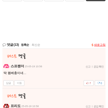
댓글
(13)
등록순
|
최신순
새로고침
스프랜더
25-05-19 10:56
신고
|
공감 확인
딱 펨베충이네...
답글
이동
7
0
프리도
25-05-19 10:58
신고
|
공감 확인