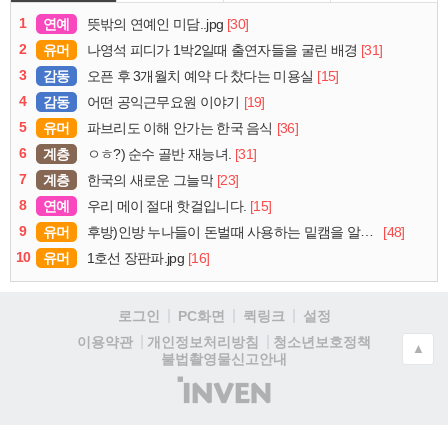
1
연예
[30]
뜻밖의 연예인 미담..jpg
2
유머
[31]
나영석 피디가 1박2일때 출연자들을 굴린 배경
3
감동
[15]
오픈 후 3개월치 예약 다 찼다는 미용실
4
감동
[19]
어떤 공익근무요원 이야기
5
유머
[36]
파브리도 이해 안가는 한국 음식
6
계층
[31]
ㅇㅎ?) 순수 골반 재능녀.
7
계층
[23]
한국의 새로운 그늘막
8
연예
[15]
우리 메이 절대 핫걸입니다.
9
유머
[48]
후방)인방 누나들이 돈벌때 사용하는 밑캠을 알아보자
10
유머
[16]
1호선 장판파.jpg
로그인
PC화면
퀵링크
설정
청소년보호정책
이용약관
개인정보처리방침
▲
불법촬영물신고안내
(주)
인
벤