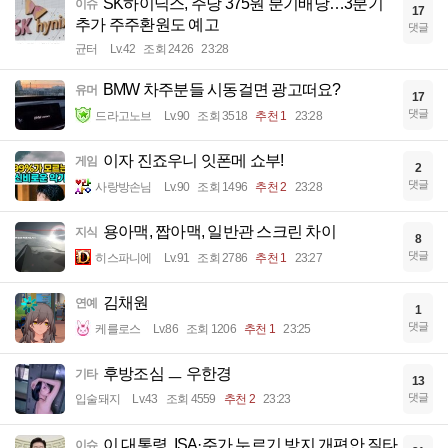
SK하이닉스, 주당 375원 분기배당…3분기
이슈
17
추가 주주환원도 예고
댓글
균터
Lv.42
조회 2426
23:28
BMW 차주분들 시동걸면 광고떠요?
유머
17
댓글
드라고노브
Lv.90
조회 3518
추천 1
23:28
이자 진죠우니 잇폰메 쇼부!
게임
2
댓글
사랑방손님
Lv.90
조회 1496
추천 2
23:28
용아맥, 짭아맥, 일반관 스크린 차이
지식
8
댓글
히스파니에
Lv.91
조회 2786
추천 1
23:27
김채원
연예
1
댓글
케를로스
Lv.86
조회 1206
추천 1
23:25
후방조심 ㅡ 우한경
기타
13
댓글
입술돼지
Lv.43
조회 4559
추천 2
23:23
이 대통령, ISA·주가 누르기 방지 개편안 질타
이슈