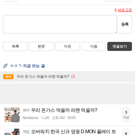
새로고침
등록
목록
본문
이전
다음
댓글보기
ㅇㅇㄱ 지금 뜨는 글
우리 돈가스 먹을까 라멘 먹을까?
[3]
유머
우리 돈가스 먹을까 라멘 먹을까?
유머
3
댓글
Neuhauus
Lv.20
조회 342
03:40
오버워치 한국 신규 영웅 D.MON 플레이 트
게임
8