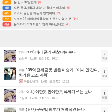
울 언니 32살인데
[8]
유머
오픈 후 3개월치 예약 다 찼다는 미용실
[6]
감동
ㅇㅎㅂ 골반은 재능의 영역이다
[21]
유머
ㅇㅎㅂ?? 제미나이 몰락의 신호탄이였던 것
[14]
유머
돌려차기 피해자분이 많이 화나셨네요
[46]
이슈
ㅇㅎ) 머리 푼거 괜찮냐는 눈나
기타
0
댓글
스팀팩
Lv.88
조회 231
16:14
105억 전세금 못 받은 이승기..."이사 안 간다,
이슈
3
차가원 고소 계획"
댓글
과몰입방지
Lv.82
조회 420
16:12
ㅇㅎ) 야한듯 안야한듯 식세기 쓰는 눈나
기타
2
댓글
스팀팩
Lv.88
조회 537
16:12
(ㅎㅂ) 구릿빛 피부가 매력적인 눈나
계층
2