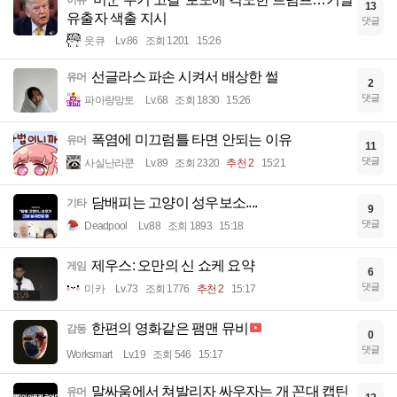
이슈
13
유출자 색출 지시
댓글
읏큐
Lv.86
조회 1201
15:26
선글라스 파손 시켜서 배상한 썰
유머
2
댓글
파아랑망토
Lv.68
조회 1830
15:26
폭염에 미끄럼틀 타면 안되는 이유
유머
11
댓글
사실난라쿤
Lv.89
조회 2320
추천 2
15:21
담배피는 고양이 성우보소....
기타
9
댓글
Deadpool
Lv.88
조회 1893
15:18
제우스: 오만의 신 쇼케 요약
게임
6
댓글
미카
Lv.73
조회 1776
추천 2
15:17
한편의 영화같은 팸맨 뮤비
감동
0
댓글
Worksmart
Lv.19
조회 546
15:17
말싸움에서 쳐발리자 싸우자는 개 꼰대 캡틴
유머