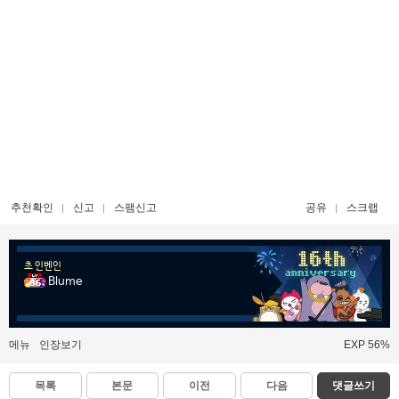
추천확인
신고
스팸신고
공유
스크랩
초 인벤인
Blume
메뉴
인장보기
EXP 56%
목록
본문
이전
다음
댓글쓰기