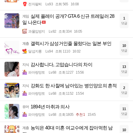
전자팔찌
Lv.93
조회 565
16:08
실제 플레이 공개? GTA 6 신규 트레일러 28
게임
1
일 나온다
댓글
과몰입방지
Lv.82
조회 334
16:05
갤럭시가 삼성거인줄 몰랐다는 일본 부인
계층
10
댓글
달섭지롱
Lv.94
조회 1110
16:02
감사합니다, 고맙습니다의 차이
지식
13
댓글
파아랑망토
Lv.68
조회 1227
15:56
강화도 한 사찰에 남아있는 병인양요의 흔적
지식
2
댓글
파아랑망토
Lv.68
조회 1152
15:54
1894년 마취과 의사
유머
11
댓글
파아랑망토
Lv.68
조회 1805
추천 1
15:45
농익은 40대 미혼 여교수에게 잡아먹힌 남
계층
10