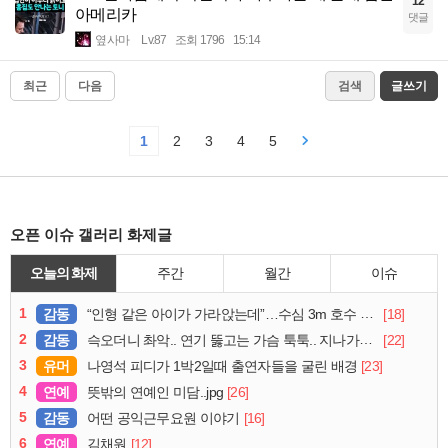
12
아메리카
댓글
옆사마
Lv.87
조회 1796
15:14
최근
다음
검색
글쓰기
1
2
3
4
5
오픈 이슈 갤러리 화제글
오늘의 화제
주간
월간
이슈
1
감동
[18]
“인형 같은 아이가 가라앉는데”…수심 3m 호수 뛰어든 60대 의인
2
감동
[22]
슥오더니 촤악.. 연기 뚫고는 가슴 툭툭.. 지나가던 아재의 정체
3
유머
[23]
나영석 피디가 1박2일때 출연자들을 굴린 배경
4
연예
[26]
뜻밖의 연예인 미담..jpg
5
감동
[16]
어떤 공익근무요원 이야기
6
연예
[12]
김채원