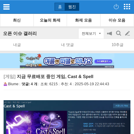
홈
웹진
최신
오늘의 화제
화제 모음
이슈 모음
오픈 이슈 갤러리
전체보기
공
검
글
지
색
내글
내 댓글
10추글
on/off
쓰
기
[게임]
지금 무료배포 중인 게임, Cast & Spell
Blume
댓글: 4 개
조회:
6215
추천:
4
2025-05-19 22:44:43