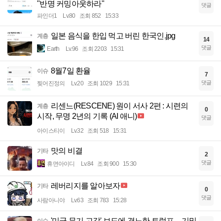
"반명 커밍아웃하라"
댓글
파인더1
Lv.80
조회 852
15:33
일본 음식을 한입 먹고 버린 한국인.jpg
계층
14
댓글
Earth
Lv.96
조회 2203
15:31
8월7일 환율
이슈
7
댓글
찢어진정의
Lv.20
조회 1029
15:31
리센느(RESCENE) 원이 서사 2편 : 시련의
계층
0
시작, 무명 2년의 기록 (AI 애니)
댓글
아이스티이
Lv.32
조회 518
15:31
맛의 비결
기타
2
댓글
휴면아이디
Lv.84
조회 900
15:30
레버리지를 알아보자
기타
0
댓글
사람아니야
Lv.63
조회 783
15:28
'미군 무기 고갈' 보도에 격노한 트럼프…기밀