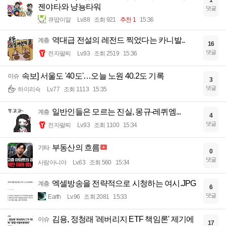
1
젠야타와 냥뇽타워
댓글
큐땁이알
Lv.88
조회 921
추천 1
15:36
역대급 전설의 레전드 찍었다는 카니발..
계층
16
댓글
전자팔찌
Lv.93
조회 2519
15:36
속보] 서울도 '40도'…오늘 노원 40.2도 기록
이슈
3
댓글
하이리슥
Lv.77
조회 1113
15:35
일반인들은 모르는 진실, 몽규-레퀴엠...
계층
4
댓글
전자팔찌
Lv.93
조회 1100
15:34
부동산의 흐름
기타
0
댓글
사람아니야
Lv.63
조회 560
15:34
엑셀방송을 전략적으로 시청하는 여시.JPG
계층
6
댓글
Earth
Lv.96
조회 2081
15:33
김용, 정청래 '레버리지 ETF 책임론' 제기에
이슈
17