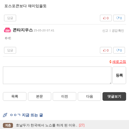
포스포큰보다 재미있을듯
답글
0
0
콘타지우스
25-05-20 07:41
신고
|
공감 확인
ㅇㄷ
답글
0
0
새로고침
등록
목록
본문
이전
다음
댓글보기
ㅇㅇㄱ 지금 뜨는 글
호날두가 한국에서 노쇼를 하게 된 이유..
[27]
계층