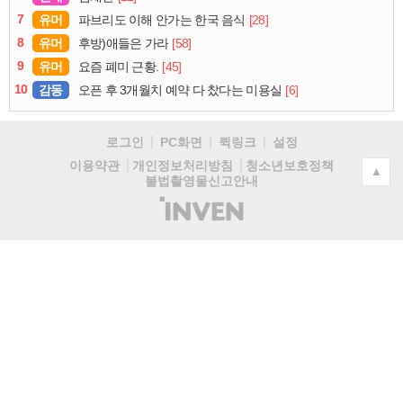
7
유머
[28]
파브리도 이해 안가는 한국 음식
8
유머
[58]
후방)애들은 가라
9
유머
[45]
요즘 폐미 근황.
10
감동
[6]
오픈 후 3개월치 예약 다 찼다는 미용실
로그인
PC화면
퀵링크
설정
청소년보호정책
이용약관
개인정보처리방침
▲
불법촬영물신고안내
(주)
인
벤