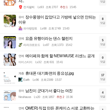
자..
댓글
전자팔찌
Lv.93
조회 2707
추천 1
15:45
장수풍뎅이 잡았다고 가방에 넣으면 안되는
유머
8
이유
댓글
파아랑망토
Lv.68
조회 1749
15:43
요즘 유행이라는 댄스 챌린지
연예
5
댓글
라라크로포드
Lv.87
조회 1373
15:42
에이페와 함께 할 NEW MUSE 리센느 공개
연예
0
댓글
아이스티이
Lv.32
조회 631
15:41
휴대폰 대기화면의 중요성.jpg
계층
17
댓글
Earth
Lv.96
조회 2389
15:37
남친이 군대가서 좋다는 여친
유머
4
댓글
Neuhauus
Lv.20
조회 1857
추천 2
15:36
QWER) 직접 만든 폰케이스 서로 교환하는
연예