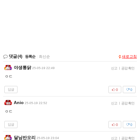
댓글
(4)
등록순
|
최신순
새로고침
야생통닭
25-05-19 22:49
신고
|
공감 확인
ㅇㄷ
답글
0
0
Anio
25-05-19 22:52
신고
|
공감 확인
ㅇㄷ
답글
0
0
달님반오리
25-05-19 23:04
신고
|
공감 확인