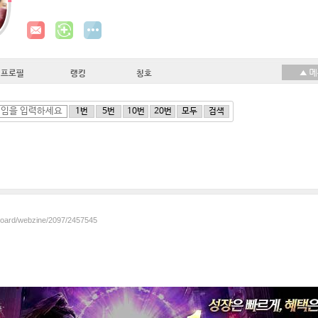
프로필
랭킹
칭호
1번
5번
10번
20번
모두
검색
/board/webzine/2097/2457545