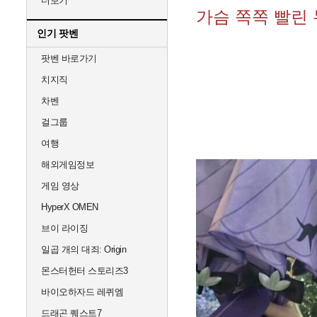
더보기
가슴 쪽쪽 빨린
인기 팟벤
팟벤 바로가기
치지직
차벤
걸그룹
여행
해외게임정보
게임 영상
HyperX OMEN
브이 라이징
일곱 개의 대죄: Origin
몬스터헌터 스토리즈3
바이오하자드 레퀴엠
드래곤 퀘스트7