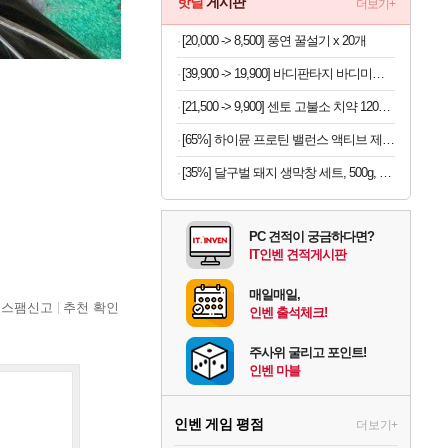
핫딜
게시판
더보기+
[20,000 -> 8,500] 풍연 꿀설기 x 20개
[39,900 -> 19,900] 바디판타지 바디미스트 4개
[21,500 -> 9,900] 센토 고불소 치약 120g x 4개
[65%] 하이뮨 프로틴 밸런스 액티브 제로, 밀크쉐이크, 250ml, 18개
[35%] 달구벌 돼지 생막창 세트, 500g, 2봉
PC 견적이 궁금하다면?
IT인벤 견적게시판
매일매일,
스팸신고
추천 확인
인벤 출석체크!
주사위 굴리고 포인트!
인벤 마블
인벤 게임 평점
더보기+