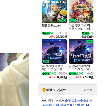
최대 90% 할인가를 만나보세요!
네이버혜택과 함께 만나보세요!
50%할인&추가 적립까지!
네이버 혜택가와 함께 예약하세요!
할인&네이버혜택으로 만나보세요!
네이버페이 혜택과 만나보세요!
40주년 프로모션으로 만나보세요!
네이버 포인트 혜택까지!
할인가에 만나보세요!
일부 에디션 상시 할인!
혜택으로 예약 판매 중
편안하게 충전하세요
팰월드 Palworld
마블 투혼 파이팅
소울즈 얼티밋 에디
션 예약구매 MARV
5%
32,000
5%
EL Tokon Fighting S
25%
24,000원
118,000원
ouls Ultimate Edition
Pre-Purchase
나 혼자만 레벨업
나 혼자만 레벨업
어라이즈 오버드라
어라이즈 오버드라
이브 디럭스 에디션
이브 Solo Leveling A
3,000
52,000
3,000
46,000
Solo Leveling Arise
rise
40%
31,200원
40%
27,600원
Overdrive Deluxe Edi
tion
혜택.아이마트
더보기+
eksxo
님께서
디스코 엘리시움 최종판
(스팀코드)
에 당첨되셨습니다.