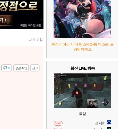
7
리듬 천국 미라클 스타즈
2
8
헤일로: 캠페인 이볼브드
2
9
캡틴 츠바사 2 월드 파이터즈
새로고침
승리의 여신: 니케 팀스파클-륨 마스트: 로
망틱 메이드
10
레고 배트맨: 레거시 오브 더 다크 나이트
웹진 LIVE 방송
감
0
공감 확인
신고
룩삼
견자희
LIVE