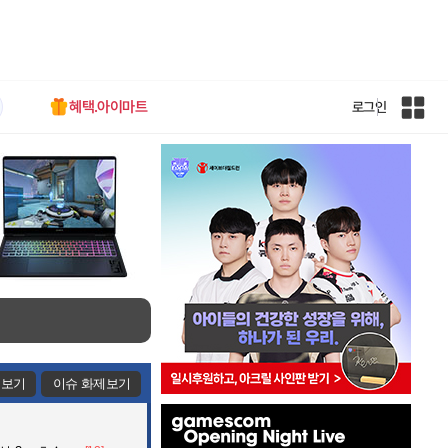
혜택.아이마트
로그인
인
벤
전
체
사
이
트
맵
제보기
이슈 화제보기
인
벤
배