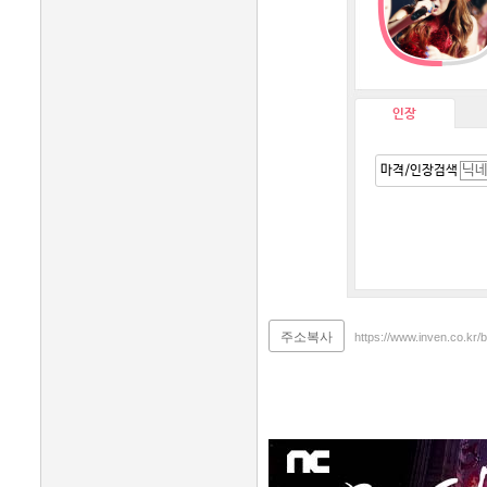
인장
마격/인장검색
주소복사
https://www.inven.co.kr