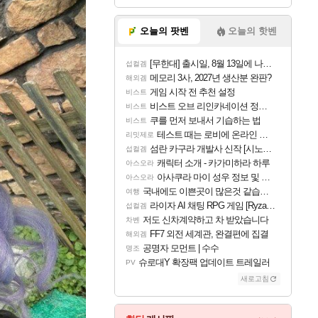
오늘의 팟벤
오늘의 핫벤
[무한대] 출시일, 8월 13일에 나오나
섭컬겜
메모리 3사, 2027년 생산분 완판?
해외겜
게임 시작 전 추천 설정
비스트
비스트 오브 리인카네이션 정보/공략글 모음
비스트
쿠를 먼저 보내서 기습하는 법
비스트
테스트 때는 로비에 온라인 기능이 있는데
리밋제로
섬란 카구라 개발사 신작 [시노비 넥서스] 연내 출시 예정
섭컬겜
캐릭터 소개 - 카가미하라 하루
아스오라
아사쿠라 마이 성우 정보 및 주요 필모
아스오라
국내에도 이쁜곳이 많은것 같습니다
여행
라이자 AI 채팅 RPG 게임 [RyzaChat: AI] 공개
섭컬겜
저도 신차계약하고 차 받았습니다
차벤
FF7 외전 세계관, 완결편에 집결
해외겜
공명자 모먼트 | 수수
명조
슈로대Y 확장팩 업데이트 트레일러
PV
새로고침