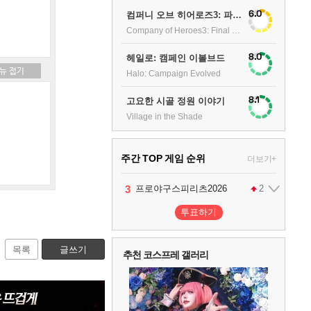
6.0
컴퍼니 오브 히어로즈3: 파이널 스탠드
Company of Heroes3: Final stand
8.0
헤일로: 캠페인 이볼브드
Halo: Campaign Evolved
8.1
고요한 시골 정원 이야기
Village in the Shade
주간 TOP 게임 순위
더보기+
1
2
3
4
팰월드
프로야구스피리츠2026
드래곤소드 : 어웨이크닝
어쌔신 크리드: 블랙 플래그 리싱크드
1
2
2
투표하기
5
블라인드 삼국
1
목록
글쓰기
추천 코스프레 갤러리
6
그랑블루 판타지 리링크 - 엔드리스 라그나로크
1