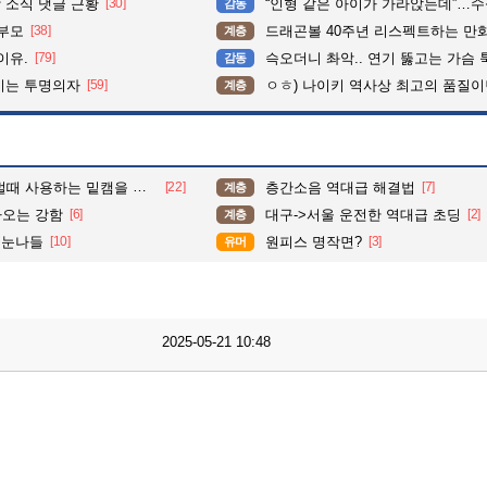
 소식 댓글 근황
[30]
“인형 같은 아이가 가라앉는데”…수심 3m 호수 뛰
감동
학부모
[38]
드래곤볼 40주년 리스펙트하는 만
계층
이유.
[79]
슥오더니 촤악.. 연기 뚫고는 가슴 툭툭.. 지나가
감동
이는 투명의자
[59]
ㅇㅎ) 나이키 역사상 최고의 품질이
계층
 사용하는 밑캠을 알아보자
[22]
층간소음 역대급 해결법
[7]
계층
나오는 강함
[6]
대구->서울 운전한 역대급 초딩
[2]
계층
 눈나들
[10]
원피스 명작면?
[3]
유머
2025-05-21 10:48