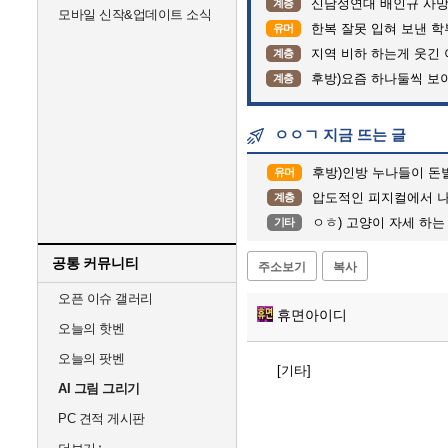
신남성연대 배인규 사망
계층
모바일 신작&업데이트 소식
한복 잘못 입혀 보낸 
유머
지역 비하 하는게 웃긴 
계층
후방)요즘 하나둘씩 보
계층
ㅇㅇㄱ 지금 뜨는 글
후방)인방 누나들이 돈벌때
유머
압도적인 피지컬에서 
계층
ㅇㅎ) 고양이 자세 하는
기타
공통 커뮤니티
주소보기
복사
오픈 이슈 갤러리
휴면아이디
오늘의 핫벤
오늘의 팟벤
[기타]
AI 그림 그리기
PC 견적 게시판