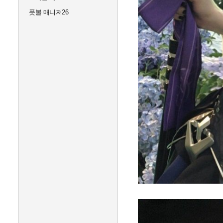
풋볼 매니저26