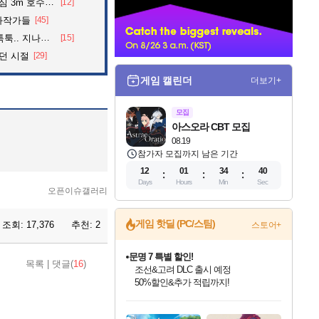
어든 60대 의인
[12]
너
화작가들
[45]
던 아재의 정체
[15]
던 시절
[29]
게임 캘린더
더보기+
모집
아스오라 CBT 모집
08.19
참가자 모집까지 남은 기간
12
01
34
39
Days
Hours
Min
Sec
오픈이슈갤러리
게임 핫딜 (PC/스팀)
조회:
17,376
추천:
2
스토어+
귀무자: 검의 길 예약 판매 중!
목록
|
댓글(
16
)
10% 할인과
이니&베니 혜택까지!
인벤게임즈 8월 특별 할인!
드래곤소드: 어웨이크닝 입점!
문명 7 특별 할인!
비스트 오브 리인카네이션 정식 출시!
커세어 코브 출시 기념 할인!
더 렐릭 퍼스트 가디언 정식 출시
베데스다 40주년 기념 할인 중!
마블 투혼 파이팅 소울즈 예약 판매 중!
캡콤 프렌차이즈 할인 진행 중!
캡콤 일부 상품 상시 할인
스타워즈 은하계 레이서
로블록스 기프트 카드 공식 입점
인기 퍼블리셔 모음!
스팀으로 만나는 드래곤소드!
조선&고려 DLC 출시 예정
게임프릭 신작 IP
해적'섬'을 발전시키자!
설화x하드코어 액션!
베데스다의 명작들을
마블 히어로 총 출동&화려한 격투!
몬헌, 바하 등 인기 IP를
몬헌 와일즈 & 드래곤즈 도그마2
인벤게임즈에서 10% 추가 적립
Robux를 가장 안전하고