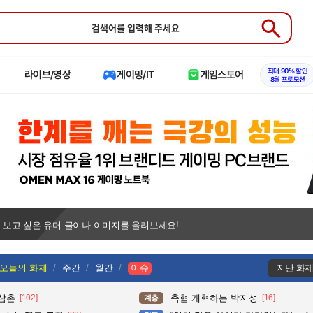
Submit
최대 90% 할인
라이브/영상
게이밍/IT
게임스토어
8월 프로모션
 보고 싶은 유머 글이나 이미지를 올려보세요!
오늘의 화제
주간
월간
이슈
지난 화
 삼촌
[102]
축협 개혁하는 박지성
[16]
계층