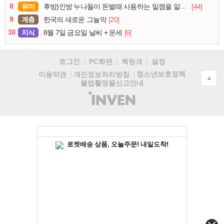
8
유머
[44]
후방)인방 누나들이 돈벌때 사용하는 밑캠을 알아보자
9
계층
[20]
한국의 새로운 그늘막
10
지식
[6]
8월 7일 금요일 날씨 + 운세
로그인
PC화면
퀵링크
설정
청소년보호정책
이용약관
개인정보처리방침
▲
불법촬영물신고안내
(주)
인
벤