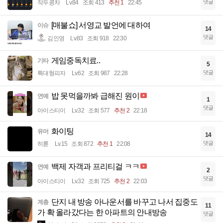
댓글
작두콩차
Lv.84
조회 413
추천 1
22:45
[매불쇼] 서영교 발언에 대하여
이슈
14
댓글
김인영
Lv.83
조회 918
22:30
게임중독치료..
기타
5
댓글
특대형피자
Lv.62
조회 987
22:28
밥 못먹을까봐 급해진 원이
연예
1
댓글
아이스티이
Lv.32
조회 577
추천 2
22:18
화이팅
유머
14
댓글
히롣
Lv.15
조회 872
추천 1
22:08
백제 자객과 프리티걸 ㅋㅋ
연예
2
댓글
아이스티이
Lv.32
조회 725
추천 2
22:03
단지 내 방송 아나운서를 바꾸고 나서 집중도
계층
11
가 확 올라갔다는 한 아파트의 안내방송
댓글