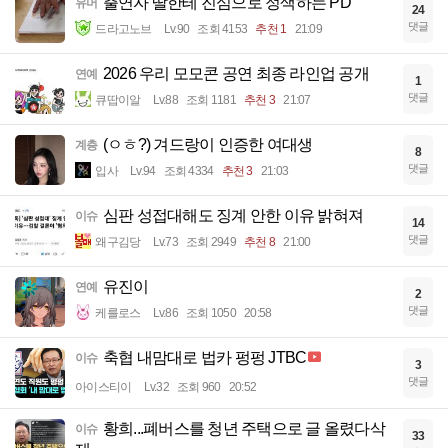
출연자 딸한테 진심으로 정색하는 PD
유머
24
댓글
드라고노브
Lv.90
조회 4153
추천 1
21:09
2026 우리 모모콘 공연 최종 라인업 공개
연예
1
댓글
큐땁이알
Lv.88
조회 1181
추천 3
21:07
(ㅇㅎ?) 겨드랑이 인증한 여대생
계층
8
댓글
입사
Lv.94
조회 4334
추천 3
21:03
심판 성접대해도 징계 안한 이유 밝혀져
이슈
14
댓글
왜구김당
Lv.73
조회 2949
추천 8
21:00
유진이
연예
2
댓글
케를로스
Lv.86
조회 1050
20:58
축협 내맘대로 법카 펑펑 JTBC
이슈
3
댓글
아이스티이
Lv.32
조회 960
20:52
황희...폐버스를 청년 주택으로 글 올렸다삭
이슈
33