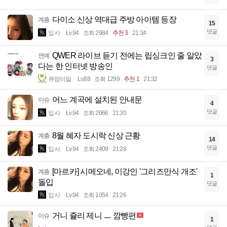
다이소 신상 역대급 주방 아이템 등장
계층
15
댓글
입사
Lv.94
조회 2984
추천 3
21:34
QWER 라이브 듣기 전에는 립싱크인 줄 알았
연예
3
다는 한 인터넷 방송인
댓글
큐땁이알
Lv.88
조회 1299
추천 1
21:32
어느 계곡에 설치된 안내문
이슈
4
댓글
입사
Lv.94
조회 2066
21:30
8월 혜자 도시락 신상 근황
계층
14
댓글
입사
Lv.94
조회 2409
21:28
[마르카] 시메오네, 이강인 '그리즈만식 개조'
계층
1
돌입
댓글
입사
Lv.94
조회 1054
21:26
거니 쥴리 제니 ㅡ 깜빵편
이슈
1