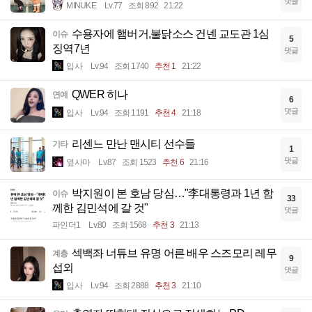
댓글
MINUKE
Lv.77
조회 892
21:22
수용자에 햄버거,불닭소스 건넨 교도관 1심
이슈
5
징역7년
댓글
입사
Lv.94
조회 1740
추천 1
21:22
QWER 히나
연예
6
댓글
입사
Lv.94
조회 1191
추천 4
21:18
리센느 만난 맨시티 선수들
기타
1
댓글
옆사마
Lv.87
조회 1523
추천 6
21:16
박지원이 본 호남 당심…"李대통령과 1년 함
이슈
33
께한 김민석에 갈 것"
댓글
파인더1
Lv.80
조회 1568
추천 3
21:13
섹백좌 너튜브 유명 어른 배우 스즈모리 레무
계층
9
섭외
댓글
입사
Lv.94
조회 2888
추천 3
21:10