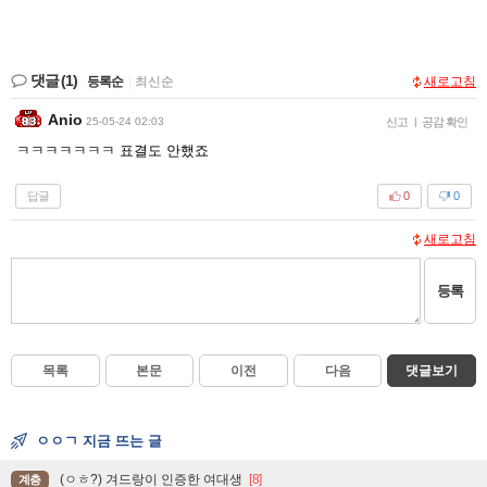
댓글
(1)
등록순
|
최신순
새로고침
Anio
25-05-24 02:03
신고
|
공감 확인
ㅋㅋㅋㅋㅋㅋㅋ 표결도 안했죠
답글
0
0
새로고침
등록
목록
본문
이전
다음
댓글보기
ㅇㅇㄱ 지금 뜨는 글
(ㅇㅎ?) 겨드랑이 인증한 여대생
[8]
계층