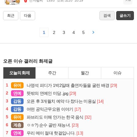
전자팔찌
Lv.93
조회 5210
20:19
최근
다음
검색
글쓰기
1
2
3
4
5
오픈 이슈 갤러리 화제글
오늘의 화제
주간
월간
이슈
1
유머
[29]
나영석 피디가 1박2일때 출연자들을 굴린 배경
2
연예
[29]
뜻밖의 연예인 미담..jpg
3
감동
[14]
오픈 후 3개월치 예약 다 찼다는 미용실
4
감동
[17]
어떤 공익근무요원 이야기
5
유머
[32]
파브리도 이해 안가는 한국 음식
6
계층
[23]
ㅇㅎ?) 순수 골반 재능녀.
7
연예
[13]
우리 메이 절대 핫걸입니다.