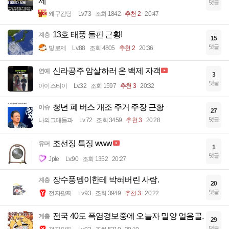
제
댓글
왜구김당
Lv.73
조회 1842
추천 2
20:47
13호 태풍 돌핀 근황!
계층
15
댓글
빛로제
Lv.88
조회 4805
추천 2
20:36
신라공주 암살하러 온 백제 자객
연예
3
댓글
아이스티이
Lv.32
조회 1597
추천 3
20:32
청년 폐 버스 개조 주거 주장 근황
이슈
27
댓글
나의그대들과
Lv.72
조회 3459
추천 3
20:28
조선징 특징 www
유머
1
댓글
Jple
Lv.90
조회 1352
20:27
장수풍뎅이한테 박혀버린 사람.
계층
20
댓글
전자팔찌
Lv.93
조회 3949
추천 3
20:22
전국 40도 폭염경보중에 오늘자 밀양 얼음골.
계층
29
댓글