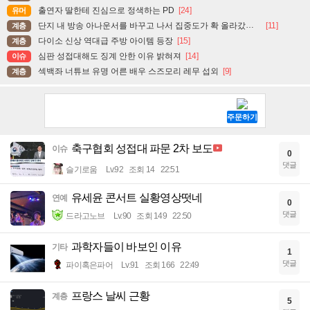
출연자 딸한테 진심으로 정색하는 PD
[24]
유머
단지 내 방송 아나운서를 바꾸고 나서 집중도가 확 올라갔다는 한 아파트의 안내방송
[11]
계층
다이소 신상 역대급 주방 아이템 등장
[15]
계층
심판 성접대해도 징계 안한 이유 밝혀져
[14]
이슈
섹백좌 너튜브 유명 어른 배우 스즈모리 레무 섭외
[9]
계층
축구협회 성접대 파문 2차 보도
이슈
0
댓글
슬기로움
Lv.92
조회 14
22:51
유세윤 콘서트 실황영상떳네
연예
0
댓글
드라고노브
Lv.90
조회 149
22:50
과학자들이 바보인 이유
기타
1
댓글
파이혹은파어
Lv.91
조회 166
22:49
프랑스 날씨 근황
계층
5