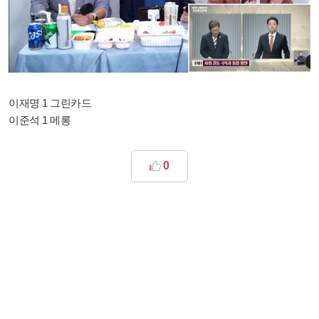
이재명 1 그린카드
이준석 1 메롱
0