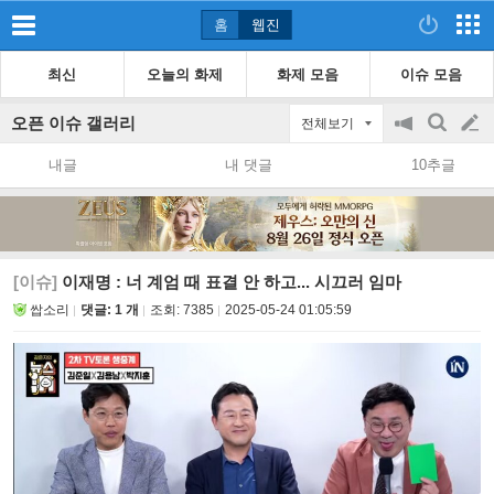
홈
웹진
최신
오늘의 화제
화제 모음
이슈 모음
오픈 이슈 갤러리
전체보기
공
검
글
지
색
내글
내 댓글
10추글
on/off
쓰
기
[이슈]
이재명 : 너 계엄 때 표결 안 하고... 시끄러 임마
쌉소리
댓글: 1 개
조회:
7385
2025-05-24 01:05:59