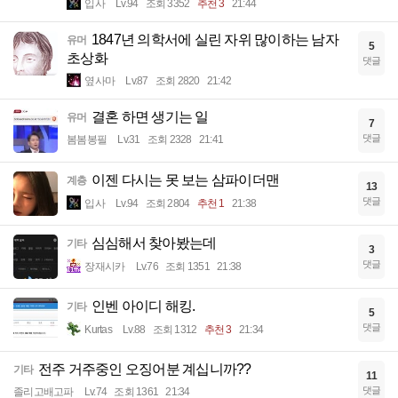
입사
Lv.94
조회 3352
추천 3
21:44
1847년 의학서에 실린 자위 많이하는 남자
유머
5
초상화
댓글
옆사마
Lv.87
조회 2820
21:42
결혼 하면 생기는 일
유머
7
댓글
봄봄봉필
Lv.31
조회 2328
21:41
이젠 다시는 못 보는 삼파이더맨
계층
13
댓글
입사
Lv.94
조회 2804
추천 1
21:38
심심해서 찾아봤는데
기타
3
댓글
장재시카
Lv.76
조회 1351
21:38
인벤 아이디 해킹.
기타
5
댓글
Kurtas
Lv.88
조회 1312
추천 3
21:34
전주 거주중인 오징어분 계십니까??
기타
11
댓글
졸리고배고파
Lv.74
조회 1361
21:34