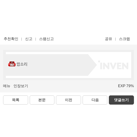
추천확인
신고
스팸신고
공유
스크랩
쌉소리
메뉴
인장보기
EXP 79%
목록
본문
이전
다음
댓글쓰기