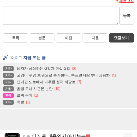
새로고침
등록
목록
본문
이전
다음
댓글보기
ㅇㅇㄱ 지금 뜨는 글
남자가 상상하는 G컵과 현실 G컵
[6]
기타
고양이 수명 30년으로 증가한다...'빠르면 내년부터 상용화'
[5]
기타
안개낀 도로에서 마주한 성체 버팔로
[7]
기타
찹쌀 도너츠 근본 논란
[10]
기타
클릭 금지
[1]
연예
족발
[1]
기타
이거 뭔 내용인지 아시는분
이슈