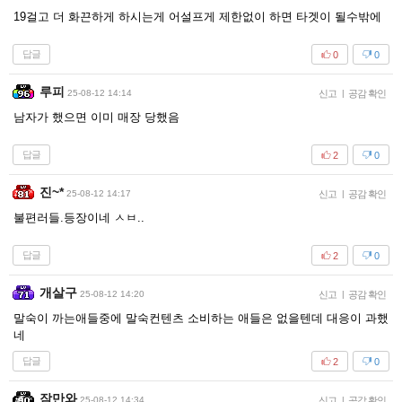
19걸고 더 화끈하게 하시는게 어설프게 제한없이 하면 타겟이 될수밖에
답글
0
0
루피
25-08-12 14:14
신고
|
공감 확인
남자가 했으면 이미 매장 당했음
답글
2
0
진~*
25-08-12 14:17
신고
|
공감 확인
불편러들.등장이네 ㅅㅂ..
답글
2
0
개살구
25-08-12 14:20
신고
|
공감 확인
말숙이 까는애들중에 말숙컨텐츠 소비하는 애들은 없을텐데 대응이 과했
네
답글
2
0
잠만와
25-08-12 14:34
신고
|
공감 확인