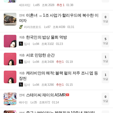
세프라딘
Lv.85
조회 2028
추천 1
01:38
이혼녀 → 1조 사업가 할리우드에 복수한 이
연예
0
여자
댓글
라라크로포드
Lv.87
조회 4039
01:31
한국인의 밥상 물회 먹방
계층
5
댓글
입사
Lv.94
조회 3102
01:23
서로 민망한 순간
계층
1
댓글
입사
Lv.94
조회 3439
추천 1
01:19
캐리비안의 해적: 블랙 펄의 저주 조니 뎁 등
계층
1
장씬
댓글
입사
Lv.94
조회 3290
추천 1
01:15
스테이씨 재이의 ASMR
연예
0
댓글
배수민
Lv.35
조회 672
01:14
중구 난방이라는 블랙핑크 10주년 팬미팅