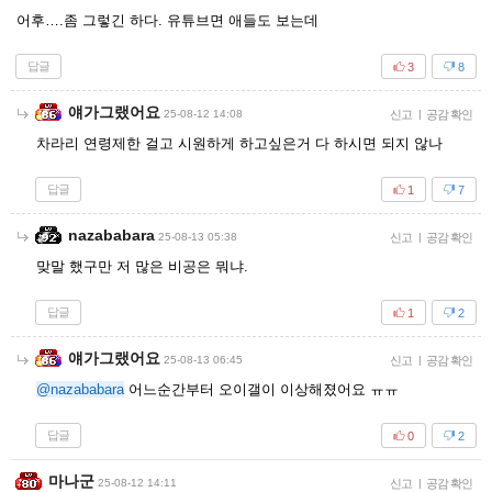
어후….좀 그렇긴 하다. 유튜브면 애들도 보는데
답글
3
8
얘가그랬어요
25-08-12 14:08
신고
|
공감 확인
차라리 연령제한 걸고 시원하게 하고싶은거 다 하시면 되지 않나
답글
1
7
nazababara
25-08-13 05:38
신고
|
공감 확인
맞말 했구만 저 많은 비공은 뭐냐.
답글
1
2
얘가그랬어요
25-08-13 06:45
신고
|
공감 확인
@nazababara
어느순간부터 오이갤이 이상해졌어요 ㅠㅠ
답글
0
2
마나군
25-08-12 14:11
신고
|
공감 확인