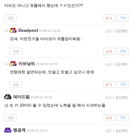
티비도 아니고 유튭에서 했는데 ㅈㄹ인건가??
답글
1
0
Deadpool
25-08-12 14:29
신고
|
공감 확인
요새..어린친구들 티비보다 유튭많이봐용...
답글
0
0
아브낭뜨
25-08-12 14:53
신고
|
공감 확인
연령제한 걸면되는데, 안걸고 돈벌고 싶으니 문제
답글
1
0
데이드림
25-08-12 14:12
신고
|
공감 확인
난 또 키 10미터 될 수 있었는데 노력을 덜 해서 사과하는줄
답글
0
0
맹공격
25-08-12 14:12
신고
|
공감 확인