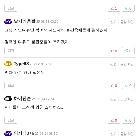
답글
1
0
발키리움짤
25-08-13 03:09
신고
|
공감 확인
그냥 자연다큐만 찍어서 내보내라 불편충때문에 뭘하겠나.
결국엔 다큐도 불편충들이 욕하겠지
답글
0
0
Type98
25-08-13 07:50
신고
|
공감 확인
옛다 하고 하나 적은듯
답글
0
0
하야안손
25-08-13 07:54
신고
|
공감 확인
페미들이 고선생 엄청 싫어하죠...
답글
0
0
임시닉376
25-08-13 08:15
신고
|
공감 확인