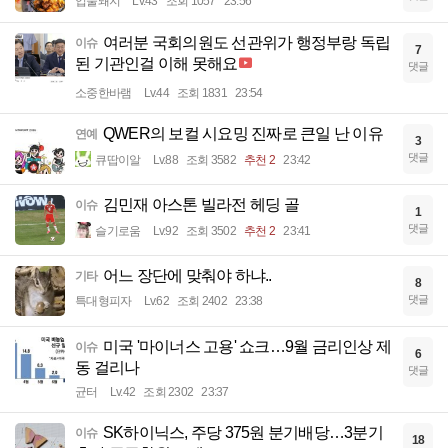
입술돼지
Lv.43
조회 1057
23:56
여러분 국회의원도 선관위가 행정부랑 독립
이슈
7
된 기관인걸 이해 못해요
댓글
소중한바램
Lv.44
조회 1831
23:54
QWER의 보컬 시요밍 진짜로 큰일 난 이유
연예
3
댓글
큐땁이알
Lv.88
조회 3582
추천 2
23:42
김민재 아스톤 빌라전 헤딩 골
이슈
1
댓글
슬기로움
Lv.92
조회 3502
추천 2
23:41
어느 장단에 맞춰야 하냐..
기타
8
댓글
특대형피자
Lv.62
조회 2402
23:38
미국 '마이너스 고용' 쇼크…9월 금리인상 제
이슈
6
동 걸리나
댓글
균터
Lv.42
조회 2302
23:37
SK하이닉스, 주당 375원 분기배당…3분기
이슈
18