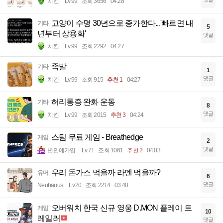
치킨
Lv.99
조회 3656
04:28
고양이 수명 30년으로 증가한다...'빠르면 내
기타
5
년부터 상용화'
댓글
치킨
Lv.99
조회 2292
04:27
족발
기타
1
댓글
치킨
Lv.99
조회 915
추천 1
04:27
허리통증 완화 운동
기타
8
댓글
치킨
Lv.99
조회 2015
추천 3
04:24
스팀 무료 게임 - Breathedge
게임
2
댓글
년만에가입
Lv.71
조회 1061
추천 2
04:03
우리 돈가스 먹을까 라멘 먹을까?
유머
6
댓글
Neuhauus
Lv.20
조회 2214
03:40
오버워치 한국 신규 영웅 D.MON 플레이 트
게임
10
레일러
댓글