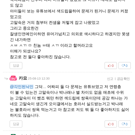
도 않고
아이들이 보는 유튜브에서 색드립을하여 문제가 된거니 문제가 커졌
었고요
고말숙은 거의 첨부터 컨샘을 저렇게 잡고 나왔었고
그리고 중요한건
잘생인연예인이하면 유머가넘치고 의외로 색시하다고 하겠지만 못생
긴 내가하면
ㅅㅂ ㅅㄲ ㅁ 친놈 ㅂ태 ㅅㄲ 이라고 할꺼라고요
이해가 되셨나요?
참고로 전 둘다 좋아하진 않습니다.
답글
0
0
카묘
25-08-13 12:30
신고
|
공감 확인
@각인된낙인
그닥... 어짜피 둘 다 문제는 유튜브였고 저 연령층
이 볼 수 있는건 고말숙이나 박나래나 별 차이도 없음 애초에 수위
는 고말숙이 더 쌨죠 뭐만 하면 섹드립에 쌍욕이던데 공감 하나는 가
네요 고말숙이 생긴게 오이갤에서는 호라서 실드받는거고 박나래
는 불호라서 쌍욕 먹는거고 아 참고로 저도 뭐 둘 다 좋아하지도 싫어
하지도 않습니다.
답글
0
0