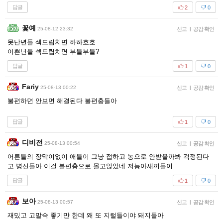
답글
2
0
꽃예
25-08-12 23:32
신고
|
공감 확인
못난년들 섹드립치면 하하호호
이쁜년들 섹드립치면 부들부들?
답글
1
0
Fariy
25-08-13 00:22
신고
|
공감 확인
불편하면 안보면 해결된다 불편충들아
답글
1
0
디비전
25-08-13 00:54
신고
|
공감 확인
어른들의 장막이없이 애들이 그냥 접하고 농으로 안받을까봐 걱정된다
고 병신들아.이걸 불편충으로 몰고앉았네 저능아새끼들이
답글
1
0
보아
25-08-13 00:57
신고
|
공감 확인
재밌고 고말숙 좋기만 한데 왜 또 지럴들이야 돼지들아