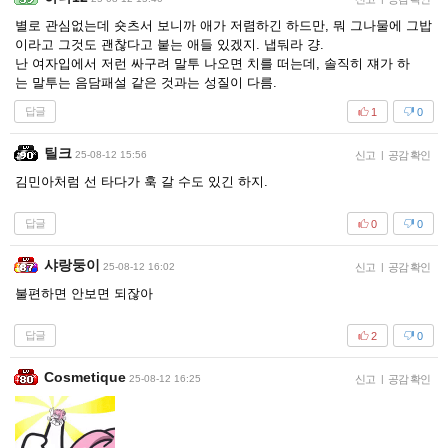
별로 관심없는데 숏츠서 보니까 애가 저렴하긴 하드만, 뭐 그나물에 그밥
이라고 그것도 괜찮다고 붙는 애들 있겠지. 냅둬라 걍.
난 여자입에서 저런 싸구려 말투 나오면 치를 떠는데, 솔직히 쟤가 하
는 말투는 음담패설 같은 것과는 성질이 다름.
답글
1
0
틸크
25-08-12 15:56
신고
|
공감 확인
김민아처럼 선 타다가 훅 갈 수도 있긴 하지.
답글
0
0
샤랑둥이
25-08-12 16:02
신고
|
공감 확인
불편하면 안보면 되잖아
답글
2
0
Cosmetique
25-08-12 16:25
신고
|
공감 확인