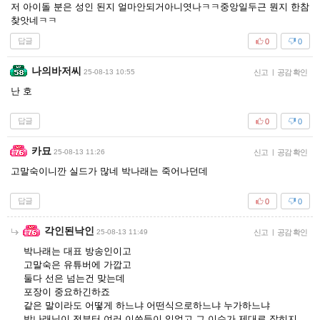
저 아이돌 분은 성인 된지 얼마안되거아니엿나ㅋㅋ중앙일두근 뭔지 한참
찾앗네ㅋㅋ
답글
0
0
나의바저씨
25-08-13 10:55
신고
|
공감 확인
난 호
답글
0
0
카묘
25-08-13 11:26
신고
|
공감 확인
고말숙이니깐 실드가 많네 박나래는 죽어나던데
답글
0
0
각인된낙인
25-08-13 11:49
신고
|
공감 확인
박나래는 대표 방송인이고
고말숙은 유튜버에 가깝고
둘다 선은 넘는건 맞는데
포장이 중요하긴하죠
같은 말이라도 어떻게 하느냐 어떤식으로하느냐 누가하느냐
박나래님이 전부터 여러 이쓔들이 있었고 그 이슈가 제대로 잡히지