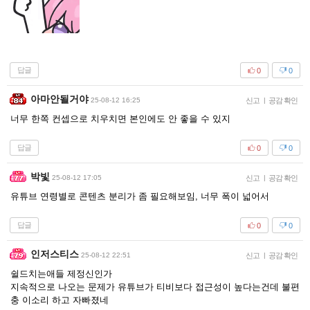
답글
0
0
아마안될거야
25-08-12 16:25
신고
|
공감 확인
너무 한쪽 컨셉으로 치우치면 본인에도 안 좋을 수 있지
답글
0
0
박빛
25-08-12 17:05
신고
|
공감 확인
유튜브 연령별로 콘텐츠 분리가 좀 필요해보임, 너무 폭이 넓어서
답글
0
0
인저스티스
25-08-12 22:51
신고
|
공감 확인
쉴드치는애들 제정신인가
지속적으로 나오는 문제가 유튜브가 티비보다 접근성이 높다는건데 불편
충 이소리 하고 자빠졌네