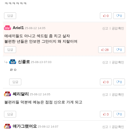
ㅋㅋㅋㅋㅋㅋ
답글
0
0
Ariel1
25-08-12 14:05
신고
|
공감 확인
애새끼들도 아니고 섹드립 좀 치고 살자
불편한 년들은 안보면 그만이지 왜 지랄이여
답글
28
0
신콜로
25-08-13 07:03
신고
|
공감 확인
ㄹㅇ
답글
0
0
쎄리달리
25-08-12 14:05
신고
|
공감 확인
불편러들 덕분에 예능은 점점 산으로 가게 되고
답글
3
0
얘가그랬어요
25-08-12 14:07
신고
|
공감 확인