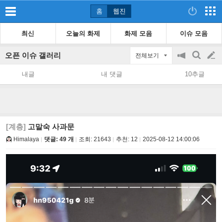
홈
웹진
최신
오늘의 화제
화제 모음
이슈 모음
오픈 이슈 갤러리
전체보기
공
검
글
지
색
내글
내 댓글
10추글
on/off
쓰
기
[계층]
고말숙 사과문
Himalaya
댓글: 49 개
조회:
21643
추천:
12
2025-08-12 14:00:06