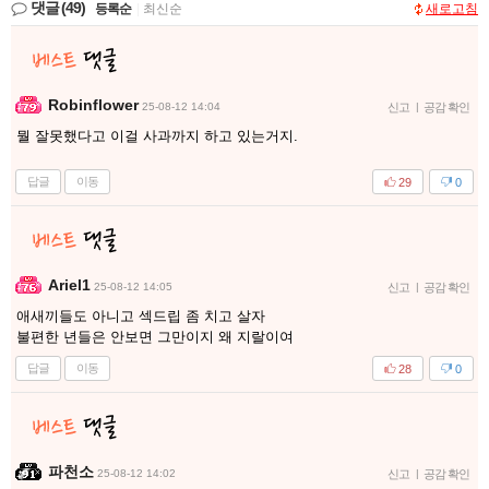
댓글
(49)
등록순
|
최신순
새로고침
Robinflower
25-08-12 14:04
신고
|
공감 확인
뭘 잘못했다고 이걸 사과까지 하고 있는거지.
답글
이동
29
0
Ariel1
25-08-12 14:05
신고
|
공감 확인
애새끼들도 아니고 섹드립 좀 치고 살자
불편한 년들은 안보면 그만이지 왜 지랄이여
답글
이동
28
0
파천소
25-08-12 14:02
신고
|
공감 확인