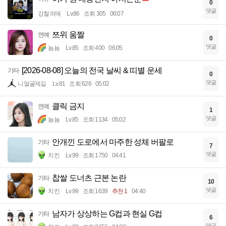
0
댓글
강철의매
Lv.86
조회 305
06:07
쯔위 움짤
연예
0
댓글
뇸뇸
Lv.85
조회 400
06:05
[2026-08-08] 오늘의 전국 날씨 & 띠별 운세
기타
0
댓글
니얼굴제길
Lv.81
조회 626
05:02
클릭 금지
연예
1
댓글
뇸뇸
Lv.85
조회 1134
05:02
안개낀 도로에서 마주한 성체 버팔로
기타
7
댓글
치킨
Lv.99
조회 1750
04:41
찹쌀 도너츠 근본 논란
기타
10
댓글
치킨
Lv.99
조회 1639
추천 1
04:40
남자가 상상하는 G컵과 현실 G컵
기타
6
댓글