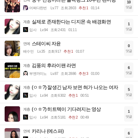
연예
10
댓글
어쩌다한번
Lv.77
조회 2803
추천 1
01:14
실제로 존재한다는 디지몬 속 배경화면
계층
1
댓글
입사
Lv.94
조회 2431
01:11
스테이씨 자윤
연예
0
댓글
배수민
Lv.35
조회 917
추천 1
01:07
김풍의 후라이팬 라면
계층
6
댓글
부엔까미노
Lv.87
조회 2886
추천 3
01:00
(ㅇㅎ?) 잘생긴 남자 보면 혀가 나오는 여자
계층
5
댓글
입사
Lv.94
조회 6302
추천 1
00:51
(ㅇㅎ?) 히트텍이 기다려지는 영상
계층
1
댓글
입사
Lv.94
조회 5181
추천 2
00:49
카리나 (에스파)
연예
6