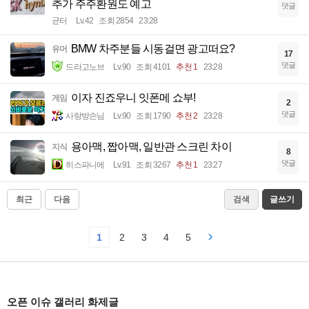
추가 주주환원도 예고
댓글
균터
Lv.42
조회 2854
23:28
BMW 차주분들 시동걸면 광고떠요?
유머
17
댓글
드라고노브
Lv.90
조회 4101
추천 1
23:28
이자 진죠우니 잇폰메 쇼부!
게임
2
댓글
사랑방손님
Lv.90
조회 1790
추천 2
23:28
용아맥, 짭아맥, 일반관 스크린 차이
지식
8
댓글
히스파니에
Lv.91
조회 3267
추천 1
23:27
최근
다음
검색
글쓰기
1
2
3
4
5
오픈 이슈 갤러리 화제글