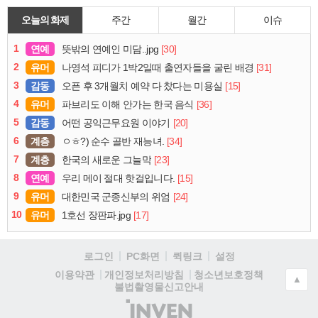
오늘의 화제
주간
월간
이슈
1
연예
[30]
뜻밖의 연예인 미담..jpg
2
유머
[31]
나영석 피디가 1박2일때 출연자들을 굴린 배경
3
감동
[15]
오픈 후 3개월치 예약 다 찼다는 미용실
4
유머
[36]
파브리도 이해 안가는 한국 음식
5
감동
[20]
어떤 공익근무요원 이야기
6
계층
[34]
ㅇㅎ?) 순수 골반 재능녀.
7
계층
[23]
한국의 새로운 그늘막
8
연예
[15]
우리 메이 절대 핫걸입니다.
9
유머
[24]
대한민국 군종신부의 위엄
10
유머
[17]
1호선 장판파.jpg
로그인
PC화면
퀵링크
설정
청소년보호정책
이용약관
개인정보처리방침
▲
불법촬영물신고안내
(주)