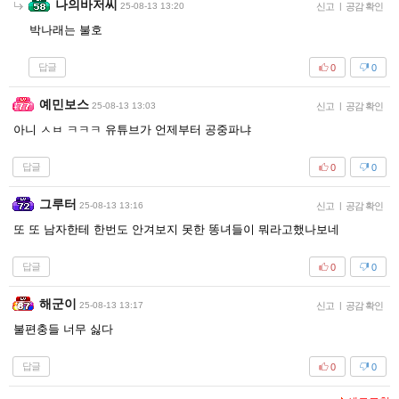
나의바저씨
25-08-13 13:20
신고
|
공감 확인
박나래는 불호
답글
0
0
예민보스
25-08-13 13:03
신고
|
공감 확인
아니 ㅅㅂ ㅋㅋㅋ 유튜브가 언제부터 공중파냐
답글
0
0
그루터
25-08-13 13:16
신고
|
공감 확인
또 또 남자한테 한번도 안겨보지 못한 똥녀들이 뭐라고했나보네
답글
0
0
해군이
25-08-13 13:17
신고
|
공감 확인
불편충들 너무 싫다
답글
0
0