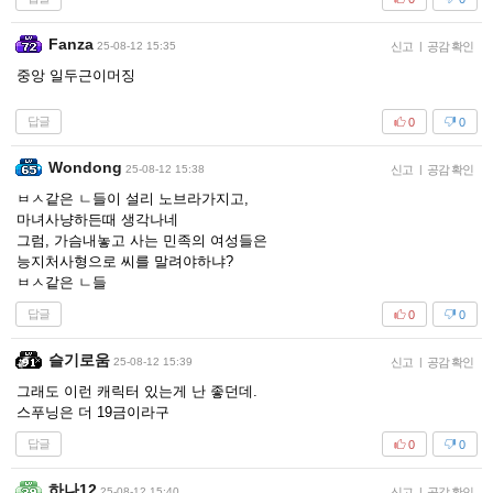
Fanza
25-08-12 15:35
신고
|
공감 확인
중앙 일두근이머징
답글
0
0
Wondong
25-08-12 15:38
신고
|
공감 확인
ㅂㅅ같은 ㄴ들이 설리 노브라가지고,
마녀사냥하든때 생각나네
그럼, 가슴내놓고 사는 민족의 여성들은
능지처사형으로 씨를 말려야하냐?
ㅂㅅ같은 ㄴ들
답글
0
0
슬기로움
25-08-12 15:39
신고
|
공감 확인
그래도 이런 캐릭터 있는게 난 좋던데.
스푸닝은 더 19금이라구
답글
0
0
하나12
25-08-12 15:40
신고
|
공감 확인