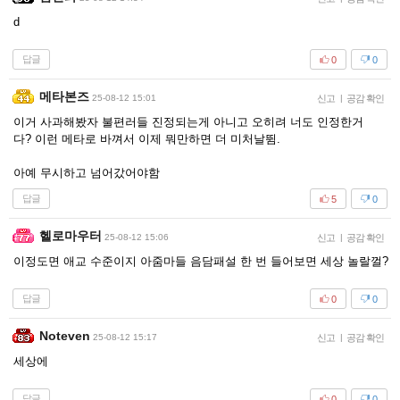
d
답글
0
0
메타본즈
25-08-12 15:01
신고
|
공감 확인
이거 사과해봤자 불편러들 진정되는게 아니고 오히려 너도 인정한거
다? 이런 메타로 바껴서 이제 뭐만하면 더 미처날뜀.
아예 무시하고 넘어갔어야함
답글
5
0
헬로마우터
25-08-12 15:06
신고
|
공감 확인
이정도면 애교 수준이지 아줌마들 음담패설 한 번 들어보면 세상 놀랄껄?
답글
0
0
Noteven
25-08-12 15:17
신고
|
공감 확인
세상에
답글
0
0