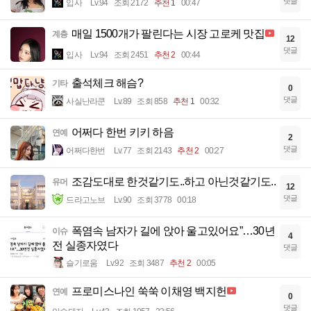
댓글
입사
Lv.94
조회 2172
추천 1
00:47
매일 1500개가 팔린다는 시장 고로케 맛집
계층
12
댓글
입사
Lv.94
조회 2451
추천 2
00:44
출석체크 해슴?
기타
0
댓글
사실난라쿤
Lv.89
조회 858
추천 1
00:32
어쩌다 한번 키키 하음
연예
2
댓글
어쩌다한번
Lv.77
조회 2143
추천 2
00:27
조감도대로 한것같기도..하고 아닌것같기도..
유머
12
댓글
드라고노브
Lv.90
조회 3778
00:18
폭염속 남자가 길에 앉아 울고있어요”…30년
이슈
4
전 실종자였다
댓글
슬기로움
Lv.92
조회 3487
추천 2
00:05
프로미스나인 쑥쑥 이채영 백지헌
연예
0
댓글