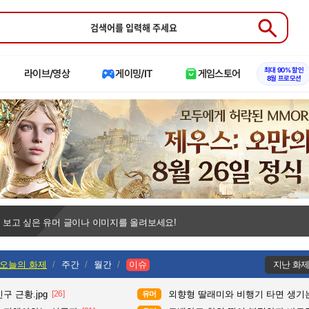
Submit
최대 90% 할인
라이브/영상
게이밍/IT
게임스토어
8월 프로모션
 보고 싶은 유머 글이나 이미지를 올려보세요!
오늘의 화제
주간
월간
이슈
지난 화
구 근황.jpg
[26]
외향형 딸래미와 비행기 타면 생기는
유머