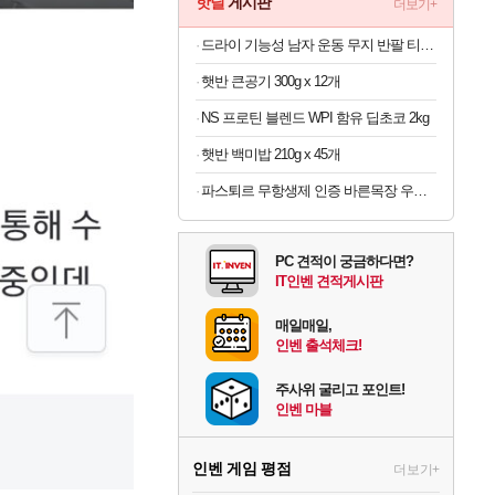
핫딜
게시판
더보기+
드라이 기능성 남자 운동 무지 반팔 티셔츠 빅사이즈
햇반 큰공기 300g x 12개
NS 프로틴 블렌드 WPI 함유 딥초코 2kg
햇반 백미밥 210g x 45개
파스퇴르 무항생제 인증 바른목장 우유 125ml x 24개
PC 견적이 궁금하다면?
IT인벤 견적게시판
매일매일,
인벤 출석체크!
주사위 굴리고 포인트!
인벤 마블
인벤 게임 평점
더보기+