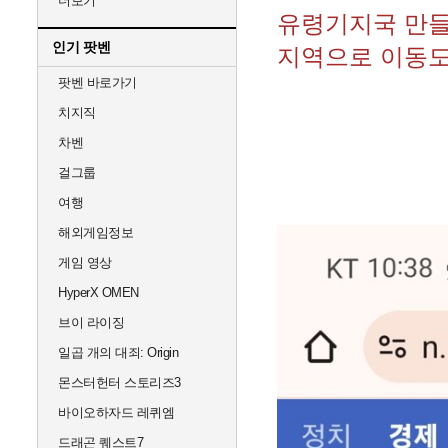
더보기
유령기지국 만들어
인기 팟벤
지역으로 이동도
팟벤 바로가기
치지직
차벤
걸그룹
여행
해외게임정보
게임 영상
HyperX OMEN
브이 라이징
일곱 개의 대죄: Origin
몬스터헌터 스토리즈3
바이오하자드 레퀴엠
드래곤 퀘스트7