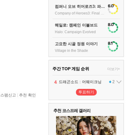
6.0
컴퍼니 오브 히어로즈3: 파이널 스탠드
Company of Heroes3: Final stand
8.0
헤일로: 캠페인 이볼브드
Halo: Campaign Evolved
8.1
고요한 시골 정원 이야기
Village in the Shade
주간 TOP 게임 순위
더보기+
1
2
3
4
팰월드
프로야구스피리츠2026
드래곤소드 : 어웨이크닝
어쌔신 크리드: 블랙 플래그 리싱크드
1
2
2
투표하기
스팸신고
추천 확인
5
블라인드 삼국
1
추천 코스프레 갤러리
6
그랑블루 판타지 리링크 - 엔드리스 라그나로크
1