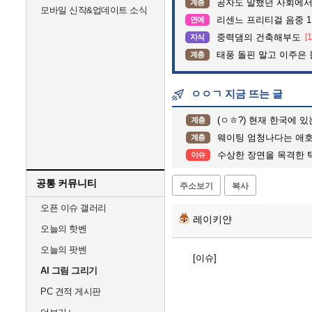
공자도 말했던 사회에서
계층
모바일 신작&업데이트 소식
리센느 프리티걸 음중 1
연예
중력댐의 건축해부도
[1
지식
태풍 돌핀 말고 이주은
계층
ㅇㅇㄱ 지금 뜨는 글
(ㅇㅎ?) 현재 한국에 
계층
웨이팅 엄청나다는 애호
계층
수상한 장면을 목격한 
이슈
공통 커뮤니티
주소보기
복사
오픈 이슈 갤러리
레이키얀
오늘의 핫벤
오늘의 팟벤
[이슈]
AI 그림 그리기
PC 견적 게시판