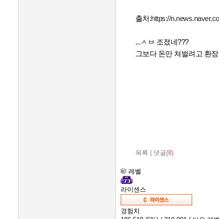
출처:
https://n.news.naver.
...ㅅㅂ 조졌네???
그보다 돈만 쳐벌려고 환장만
목록
|
댓글(
8
)
레벨
라이센스
경험치