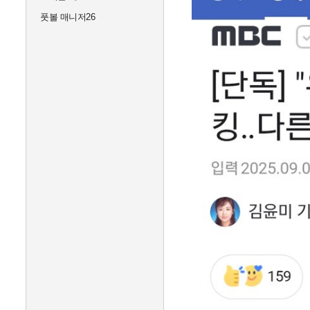
풋볼 매니저26