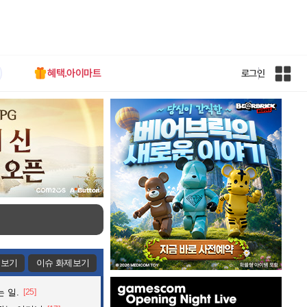
혜택.아이마트
로그인
인
벤
전
체
사
이
트
맵
제보기
이슈 화제보기
인
 일.
[25]
벤
배