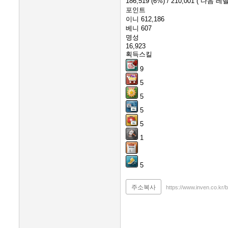
186,519
(6%)
/ 210,001
( 다음 레벨
포인트
이니
612,186
베니
607
명성
16,923
획득스킬
9
5
5
5
5
1
5
주소복사
https://www.inven.co.kr