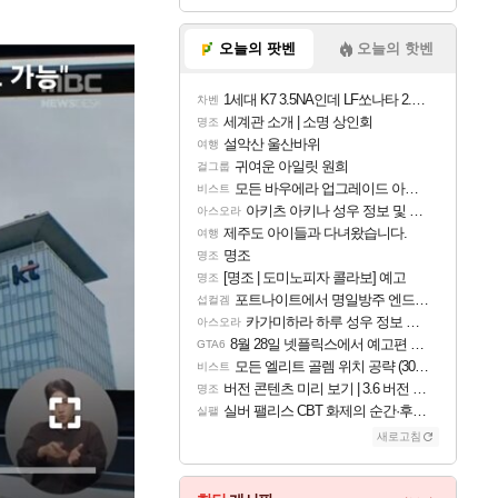
오늘의 팟벤
오늘의 핫벤
1세대 K7 3.5NA인데 LF쏘나타 2.0NA 기변하면 유류비 절약이 얼마나 될까요..?
차벤
세계관 소개 | 소명 상인회
명조
설악산 울산바위
여행
귀여운 아일릿 원희
걸그룹
모든 바우에라 업그레이드 아이템 획득 위치 공략 (89개)
비스트
아키츠 아키나 성우 정보 및 주요 필모
아스오라
제주도 아이들과 다녀왔습니다.
여행
명조
명조
[명조 | 도미노피자 콜라보] 예고
명조
포트나이트에서 명일방주 엔드필드 [펠리카] 판매 예정
섭컬겜
카가미하라 하루 성우 정보 및 주요 필모
아스오라
8월 28일 넷플릭스에서 예고편 공개 예정
GTA6
모든 엘리트 골렘 위치 공략 (30개) - 방랑 결투가
비스트
버전 콘텐츠 미리 보기 | 3.6 버전 「신기루 속 등불 그림자, 속세에 깃든 검의 결심」이 8월 20일에 업데이트됩니다!
명조
실버 팰리스 CBT 화제의 순간·후기 모음
실팰
새로고침