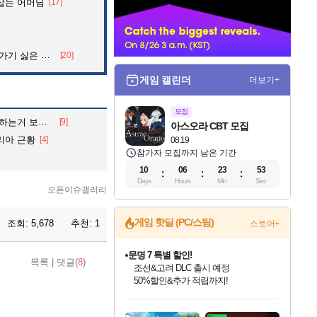
잡는 어머님
[17]
너
 싫은 이유
[20]
게임 캘린더
더보기+
모집
거 보내줄게
[9]
아스오라 CBT 모집
리아 근황
[4]
08.19
참가자 모집까지 남은 기간
10
06
23
52
Days
Hours
Min
Sec
오픈이슈갤러리
게임 핫딜 (PC/스팀)
조회:
5,678
추천:
1
스토어+
마블 투혼 파이팅 소울즈 정식출시!
목록
|
댓글(
8
)
마블 히어로 총 출동&화려한 격투!
네이버 포인트 혜택까지!
인벤게임즈 8월 특별 할인!
드래곤소드: 어웨이크닝 입점!
문명 7 특별 할인!
귀무자: 검의 길 예약 판매 중!
비스트 오브 리인카네이션 정식 출시!
커세어 코브 출시 기념 할인!
더 렐릭 퍼스트 가디언 정식 출시
베데스다 40주년 기념 할인 중!
캡콤 프렌차이즈 할인 진행 중!
캡콤 일부 상품 상시 할인
스타워즈 은하계 레이서
로블록스 기프트 카드 공식 입점
인기 퍼블리셔 모음!
스팀으로 만나는 드래곤소드!
조선&고려 DLC 출시 예정
10% 할인과
게임프릭 신작 IP
해적'섬'을 발전시키자!
설화x하드코어 액션!
베데스다의 명작들을
몬헌, 바하 등 인기 IP를
몬헌 와일즈 & 드래곤즈 도그마2
인벤게임즈에서 10% 추가 적립
Robux를 가장 안전하고