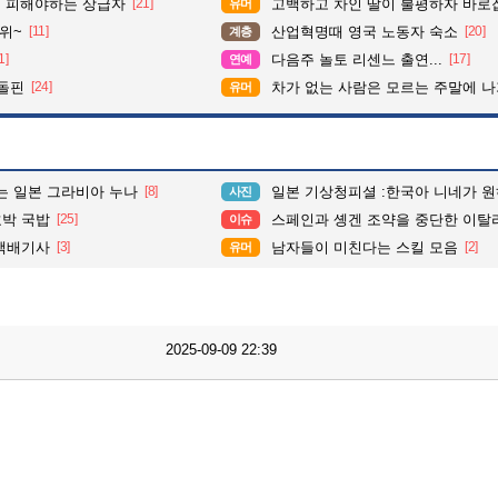
 피해야하는 상급자
[21]
고백하고 차인 딸이 불평하자 바로
유머
위~
[11]
산업혁명때 영국 노동자 숙소
[20]
계층
1]
다음주 놀토 리센느 출연...
[17]
연예
 돌핀
[24]
차가 없는 사람은 모르는 주말에 나가기
유머
있는 일본 그라비아 누나
[8]
일본 기상청피셜 :한국아 니네가 원하는
사진
박 국밥
[25]
스페인과 솅겐 조약을 중단한 이탈
이슈
택배기사
[3]
남자들이 미친다는 스킬 모음
[2]
유머
2025-09-09 22:39