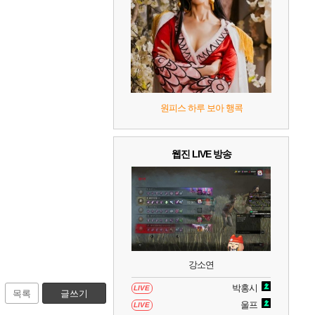
7
리듬 천국 미라클 스타즈
2
8
헤일로: 캠페인 이볼브드
2
9
캡틴 츠바사 2 월드 파이터즈
원피스 하루 보아 행콕
10
레고 배트맨: 레거시 오브 더 다크 나이트
웹진 LIVE 방송
강소연
박홍시
LIVE
목록
글쓰기
울프
LIVE