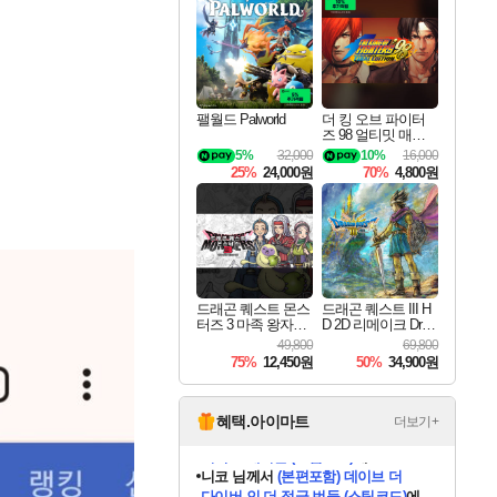
최대 90% 할인가를 만나보세요!
네이버혜택과 함께 만나보세요!
50%할인&추가 적립까지!
이니&베니 혜택까지!
네이버 혜택가와 함께 예약하세요!
할인&네이버혜택으로 만나보세요!
네이버페이 혜택과 만나보세요!
40주년 프로모션으로 만나보세요!
할인가에 만나보세요!
일부 에디션 상시 할인!
혜택으로 예약 판매 중
편안하게 충전하세요
팰월드 Palworld
더 킹 오브 파이터
즈 98 얼티밋 매치
파이널 에디션 THE
5%
32,000
10%
16,000
KING OF FIGHTER
25%
24,000원
70%
4,800원
S 98 ULTIMATE MA
TCH FINAL EDITIO
N
드래곤 퀘스트 몬스
드래곤 퀘스트 III H
터즈 3 마족 왕자와
D 2D 리메이크 Drag
엘프의 여행 Dragon
on Quest III HD 2D R
49,800
69,800
Quest Monsters The
emake
75%
12,450원
50%
34,900원
Dark Prince
혜택.아이마트
더보기+
니코
님께서
(본편포함) 데이브 더
다이버 인 더 정글 번들 (스팀코드)
에