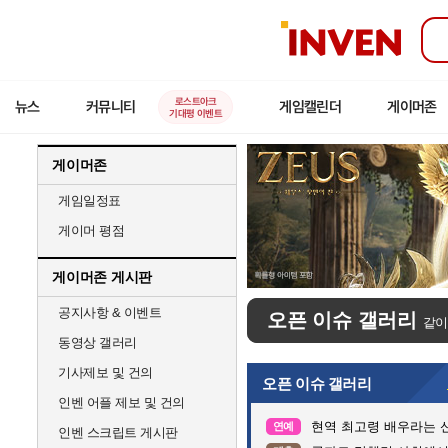
인
벤
로스트아크
뉴스
커뮤니티
게임캘린더
게이머존
기대평 이벤트
게이머존
게임일정표
게이머 평점
게이머존 게시판
공지사항 & 이벤트
오픈 이슈 갤러리
같이
동영상 갤러리
기사제보 및 건의
오픈 이슈 갤러리
인벤 어플 제보 및 건의
현역 최고령 배우라는 신
연예
인벤 스크립트 게시판