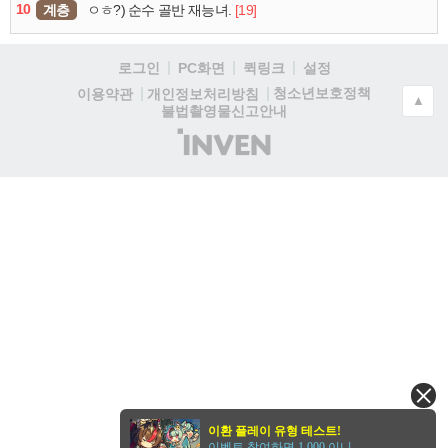
10
계층
[19]
ㅇㅎ?) 순수 골반 재능녀.
로그인
PC화면
퀵링크
설정
청소년보호정책
이용약관
개인정보처리방침
▲
불법촬영물신고안내
(주)
인
벤
이환 플레이 유형 테스트!
이벤트 참여하면 1,000 이니