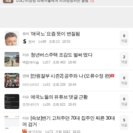
LOL) 리딩방 피해자들에게 사과방송하는 클템
[3]
계층
'애국노' 요즘 뜻이 변질됨
유머
0
댓글
썽바
Lv.89
조회 22
18:53
청년버스주택 조감도 벌써 떴다
이슈
2
댓글
백합에이슬
Lv.57
조회 463
18:49
[안원잘부 시즌2] 공주와 나 (오류수정 완)
연예
0
댓글
아이스티이
Lv.32
조회 228
18:44
애국노들의 유튜브 댓글 근황
이슈
6
댓글
조졋네이거
Lv.36
조회 622
18:43
[속보]변기 고처주던 70대 집주인 찌른 30대
이슈
5
여 검거ㆍ
댓글
왜구김당
Lv.73
조회 1042
18:41