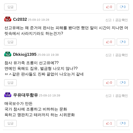
답글
0
0
Cr2032
25-09-10 19:28
신고
|
공감 확인
선고유예는 왜 준거여 판사는 피해를 봤다면 했던 말이 시간이 지나면 머
릿속에서 사라지기라도 하는건가?
답글
0
0
Dkkiojj1395
25-09-10 19:38
신고
|
공감 확인
참사 유가족 조롱이 선고유예??
연예인 욕해도 집유, 벌금형 나오지 않나??
ㅂㅅ같은 판사들도 진짜 끝없이 나오는거 같네
답글
0
0
우유대두함유
25-09-10 19:39
신고
|
공감 확인
매국보수가 만든
국가 참사에 조롱하고 비하하는 문화
욕하고 깽판치고 테러까지 하는 시위문화
답글
1
0