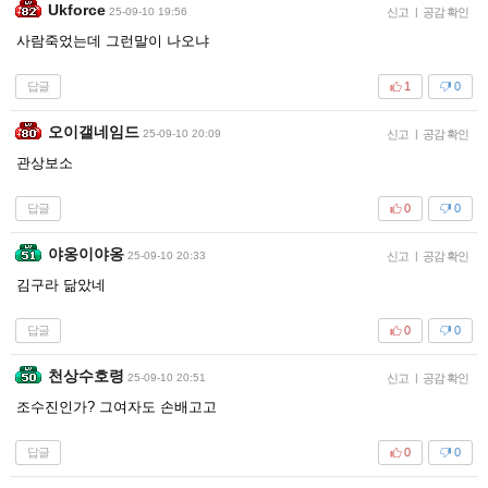
Ukforce
25-09-10 19:56
신고
|
공감 확인
사람죽었는데 그런말이 나오냐
답글
1
0
오이갤네임드
25-09-10 20:09
신고
|
공감 확인
관상보소
답글
0
0
야옹이야옹
25-09-10 20:33
신고
|
공감 확인
김구라 닮았네
답글
0
0
천상수호령
25-09-10 20:51
신고
|
공감 확인
조수진인가? 그여자도 손배고고
답글
0
0