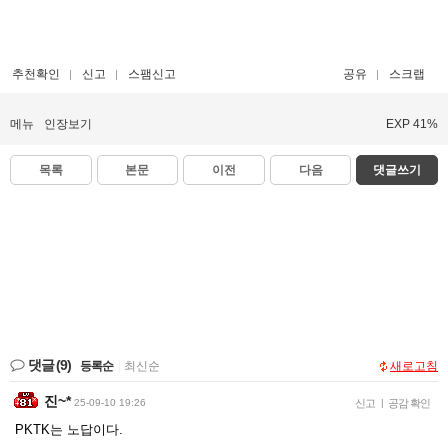
추천확인
신고
스팸신고
공유
스크랩
메뉴
인장보기
EXP 41%
목록
본문
이전
다음
댓글쓰기
댓글
(9)
등록순
|
최신순
새로고침
진~*
25-09-10 19:26
신고
|
공감 확인
PKTK는 노답이다.