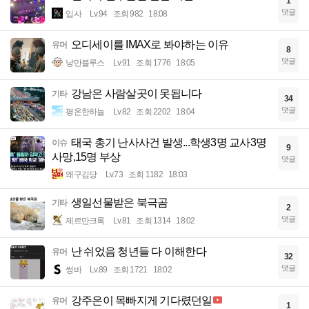
1
댓글
입사
Lv.94
조회 982
18:08
오디세이를 IMAX로 봐야하는 이유
유머
8
댓글
낭만블루스
Lv.91
조회 1776
18:05
강남은 사람살곳이 못됩니다
기타
34
댓글
평온한하늘
Lv.82
조회 2202
18:04
태국 총기 난사사건 발생...학생3명 교사3명
이슈
9
사망,15명 부상
댓글
왜구김당
Lv.73
조회 1182
18:03
생일선물받은 북극곰
기타
2
댓글
제르만크록
Lv.81
조회 1314
18:02
난 쉬었음 청년들 다 이해한다
유머
32
댓글
썽바
Lv.89
조회 1721
18:02
강주은이 목빠지게 기다렸던일
유머
1