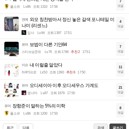
7
댓글
풀소유
Lv.86
조회 1310
17:56
외모 칭찬받아서 정신 놓은 갈색 포니테일 미
연예
4
나미 (리센느)
댓글
입사
Lv.94
조회 1397
17:51
보법이 다른 기안84
유머
7
댓글
스티브승준유
Lv.76
조회 1786
추천 2
17:51
내 이럴줄 알았다
이슈
11
댓글
하루5프로
Lv.50
조회 1390
추천 6
17:50
오디세이아 이후 오디세우스 가계도
유머
21
댓글
옆사마
Lv.87
조회 1679
17:50
장항준이 말하는 5%의 미학
유머
8
댓글
풀소유
Lv.86
조회 1200
17:50
최근
다음
검색
글쓰기