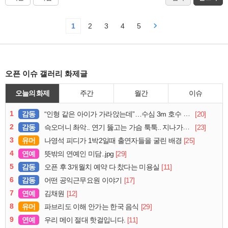
1
2
3
4
5
오픈 이슈 갤러리 화제글
오늘의 화제
주간
월간
이슈
1
감동
[20]
“인형 같은 아이가 가라앉는데”…수심 3m 호수 뛰어든 60대 의인
2
감동
[23]
슥오더니 촤악.. 연기 뚫고는 가슴 툭툭.. 지나가던 아재의 정체
3
유머
[25]
나영석 피디가 1박2일때 출연자들을 굴린 배경
4
연예
[29]
뜻밖의 연예인 미담..jpg
5
감동
[11]
오픈 후 3개월치 예약 다 찼다는 미용실
6
감동
[17]
어떤 공익근무요원 이야기
7
연예
[12]
김채원
8
유머
[29]
파브리도 이해 안가는 한국 음식
9
연예
[11]
우리 메이 절대 핫걸입니다.