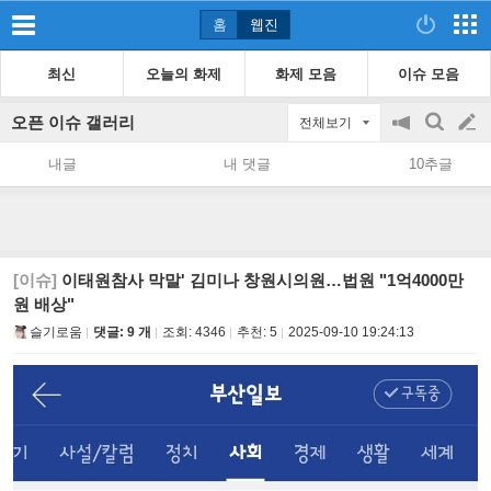
홈
웹진
최신
오늘의 화제
화제 모음
이슈 모음
오픈 이슈 갤러리
전체보기
공
검
글
지
색
내글
내 댓글
10추글
on/off
쓰
기
[이슈]
이태원참사 막말' 김미나 창원시의원…법원 "1억4000만
원 배상"
슬기로움
댓글: 9 개
조회:
4346
추천:
5
2025-09-10 19:24:13