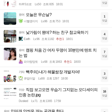
댓글
하루5프로
Lv.50
조회 835
18:01
오늘은 무슨날?
유머
1
댓글
너빨갱이지
Lv.86
조회 753
18:01
낯가림이 뭔데? 하는 친구 참교육하기
유머
4
댓글
Earth
Lv.96
조회 1182
추천 1
18:01
캠핑 처음 간 여자 두명이 10분만에 텐트 치
유머
7
는 법
댓글
파아랑망토
Lv.68
조회 1863
추천 1
18:00
빽주의) 내가 해물쌈장 개발자여!
기타
3
댓글
큐땁이알
Lv.88
조회 1297
18:00
직접 보고오면 우습기 그지없는 오디세이의
이슈
16
인종 논란.jpg
댓글
Dusked
Lv.71
조회 1365
17:59
입마개 안씌운 개는 공격을 한다
유머