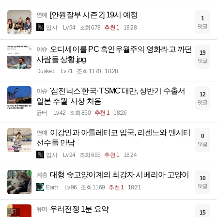
[안원잘부 시즌 2] 19시 예정
연예
1
댓글
입사
Lv.94
조회 678
추천 1
18:28
오디세이를 PC 흑인우월주의 영화라고 까던
이슈
19
사람들 상황.jpg
댓글
Dusked
Lv.71
조회 1170
18:28
'삼전닉스'한국·'TSMC'대만, 상반기 수출서
이슈
12
일본 추월 '사상 처음'
댓글
균터
Lv.42
조회 850
추천 1
18:26
이강인과 아틀레티코 입국, 리센느와 맨시티
연예
0
선수들 만남
댓글
입사
Lv.94
조회 695
추천 1
18:24
대형 숲고양이계의 최강자 시베리아 고양이
계층
10
댓글
Earth
Lv.96
조회 1169
추천 1
18:21
우러전쟁 1분 요약
유머
15