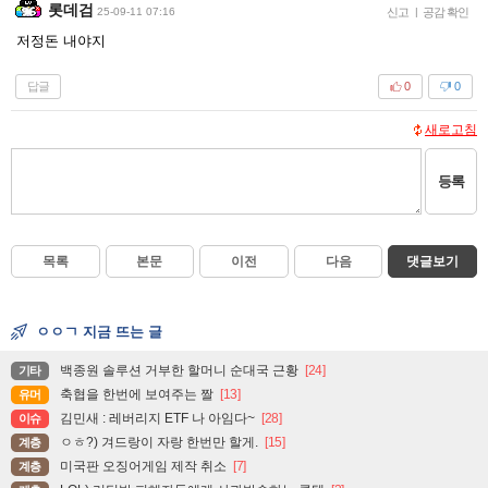
롯데검
25-09-11 07:16
신고
|
공감 확인
저정돈 내야지
답글
0
0
새로고침
등록
목록
본문
이전
다음
댓글보기
ㅇㅇㄱ 지금 뜨는 글
백종원 솔루션 거부한 할머니 순대국 근황
[24]
기타
축협을 한번에 보여주는 짤
[13]
유머
김민새 : 레버리지 ETF 나 아임다~
[28]
이슈
ㅇㅎ?) 겨드랑이 자랑 한번만 할게.
[15]
계층
미국판 오징어게임 제작 취소
[7]
계층