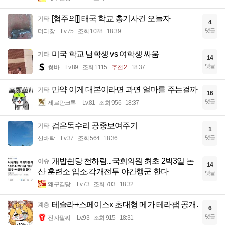
[혐주의]] 태국 학교 총기사건 오늘자
기타
4
댓글
더티장
Lv.75
조회 1028
18:39
미국 학교 남학생 vs 여학생 싸움
기타
14
댓글
썽바
Lv.89
조회 1115
추천 2
18:37
만약 이게 대본이라면 과연 얼마를 주는걸까
기타
16
댓글
제르만크록
Lv.81
조회 956
18:37
검은독수리 공중보여주기
기타
1
댓글
산바락
Lv.37
조회 564
18:36
개밥쉰당 천하람...국회의원 최초 2박3일 논
이슈
14
산 훈련소 입소,각개전투 야간행군 한다
댓글
왜구김당
Lv.73
조회 703
18:32
테슬라+스페이스x 초대형 메가 테라팹 공개.
계층
6
댓글
전자팔찌
Lv.93
조회 915
18:31