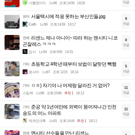
댓글
너빨갱이지
Lv.86
조회 1406
18:20
서울택시에 적응 못하는 부산인들.jpg
유머
9
댓글
Earth
Lv.96
조회 1459
18:17
리센느 제나 아니이~ 따라 하는 맨시티 니코
연예
0
곤잘레스 ㅋㅋㅋ
댓글
입사
Lv.94
조회 665
18:15
초등학교 4학년 때부터 보법이 달랏던 빽햄
기타
5
댓글
옆사마
Lv.87
조회 1215
18:14
ㅇㅎ) 자기야 나 어제랑 달라진 거 없어?
기타
11
댓글
스팀팩
Lv.88
조회 2046
추천 1
18:12
준공 약 1년여만에 외벽이 뜯어져나간 인천
기타
11
송도의 어느 아파트
댓글
제르만크록
Lv.81
조회 1444
추천 1
18:11
맨시티 선수들을 만난 리센느
연예