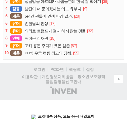
3
유머
[38]
싱글벙글 아프리카 사람들한테 한국 쌀 먹이기
4
감동
[9]
남편이 더 좋아졌다는 어느 유부녀.
5
계층
[28]
6년간 편돌이 인생 마감 결과.
6
유머
[17]
존잘남의 인성
7
유머
[32]
의외로 트럼프가 절대 하지 않는 것들
8
연예
[15]
귀여운 김채원
9
유머
[57]
조카 용돈 주다가 뺏은 삼촌
10
계층
[55]
ㅇㅎ) 우중 캠핑 최고의 장점.
로그인
PC화면
퀵링크
설정
청소년보호정책
이용약관
개인정보처리방침
▲
불법촬영물신고안내
(주)
인
벤