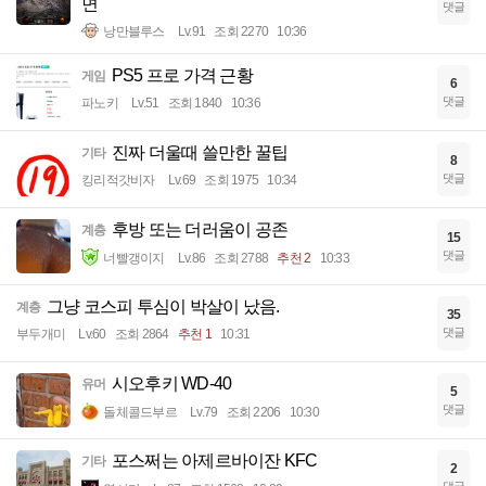
면
댓글
낭만블루스
Lv.91
조회 2270
10:36
PS5 프로 가격 근황
게임
6
댓글
파노키
Lv.51
조회 1840
10:36
진짜 더울때 쓸만한 꿀팁
기타
8
댓글
킹리적갓비자
Lv.69
조회 1975
10:34
후방 또는 더러움이 공존
계층
15
댓글
너빨갱이지
Lv.86
조회 2788
추천 2
10:33
그냥 코스피 투심이 박살이 났음.
계층
35
댓글
부두개미
Lv.60
조회 2864
추천 1
10:31
시오후키 WD-40
유머
5
댓글
돌체콜드부르
Lv.79
조회 2206
10:30
포스쩌는 아제르바이잔 KFC
기타
2
댓글