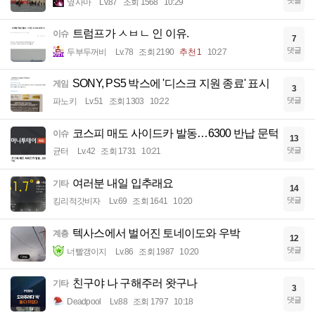
옆사마
Lv.87
조회 1568
10:29
트럼프가 ㅅㅂㄴ 인 이유.
이슈
7
댓글
두부두꺼비
Lv.78
조회 2190
추천 1
10:27
SONY, PS5 박스에 '디스크 지원 종료' 표시
게임
3
댓글
파노키
Lv.51
조회 1303
10:22
코스피 매도 사이드카 발동…6300 반납 문턱
이슈
13
댓글
균터
Lv.42
조회 1731
10:21
여러분 내일 입추래요
기타
14
댓글
킹리적갓비자
Lv.69
조회 1641
10:20
텍사스에서 벌어진 토네이도와 우박
계층
12
댓글
너빨갱이지
Lv.86
조회 1987
10:20
친구야 나 구해주러 왓구나
기타
3
댓글
Deadpool
Lv.88
조회 1797
10:18