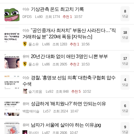
기상관측 온도 최고치 기록
이슈
8
댓글
DFDS
Lv.80
조회 1774
추천 1
10:57
"공인중개사 최저치" 부동산 사라진다…"직
이슈
18
거래하실 분" 220배 폭등 [자막뉴스]
댓글
풀소유
Lv.86
조회 1283
추천 1
10:56
20년간 대화 없이 애만 3명인 니뽄 부부
유머
17
댓글
풀소유
Lv.86
조회 2605
추천 2
10:53
경찰, '홍명보 선임 의혹' 대한축구협회 압수
이슈
4
수색
댓글
슬기로움
Lv.92
조회 848
추천 5
10:52
성급하게 '해치웠나?' 하면 안되는이유
유머
6
댓글
백합에이슬
Lv.57
조회 2024
10:47
남자가 서울에 살아야 하는 이유.jpg
유머
9
댓글
옆사마
Lv.87
조회 2606
10:47