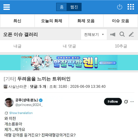
홈
웹진
최신
오늘의 화제
화제 모음
이슈 모음
오픈 이슈 갤러리
전체보기
공
검
글
지
색
내글
내 댓글
10추글
on/off
쓰
기
[기타]
두려움을 느끼는 트위터인
사실난라쿤
댓글: 5 개
조회:
3180
2026-06-09 13:36:40