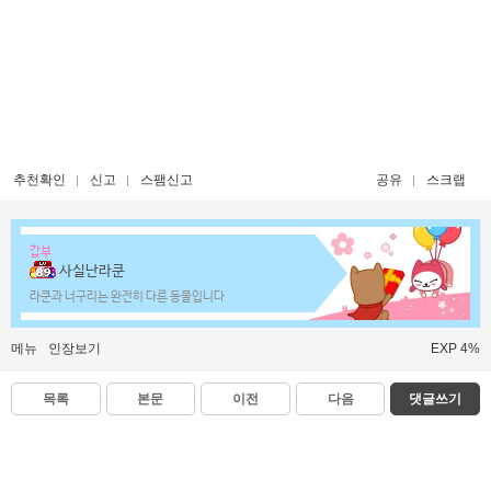
추천확인
신고
스팸신고
공유
스크랩
갑부
사실난라쿤
라쿤과 너구리는 완전히 다른 동물입니다
메뉴
인장보기
EXP 4%
목록
본문
이전
다음
댓글쓰기