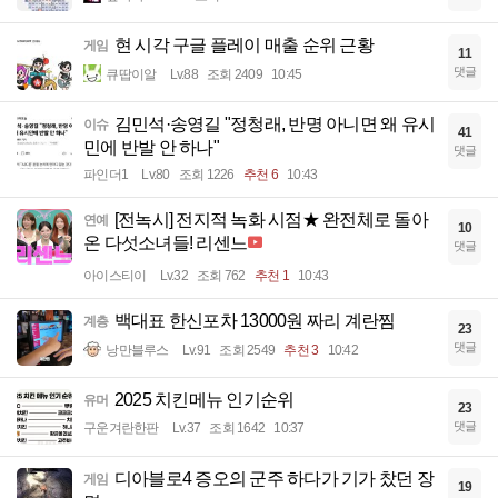
현 시각 구글 플레이 매출 순위 근황
게임
11
댓글
큐땁이알
Lv.88
조회 2409
10:45
김민석·송영길 "정청래, 반명 아니면 왜 유시
이슈
41
민에 반발 안 하나"
댓글
파인더1
Lv.80
조회 1226
추천 6
10:43
[전녹시] 전지적 녹화 시점★ 완전체로 돌아
연예
10
온 다섯소녀들! 리센느
댓글
아이스티이
Lv.32
조회 762
추천 1
10:43
백대표 한신포차 13000원 짜리 계란찜
계층
23
댓글
낭만블루스
Lv.91
조회 2549
추천 3
10:42
2025 치킨메뉴 인기순위
유머
23
댓글
구운겨란한판
Lv.37
조회 1642
10:37
디아블로4 증오의 군주 하다가 기가 찼던 장
게임
19