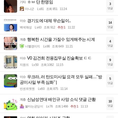
ㅎㅂ 단 한명임
기타
3
댓글
마나군
Lv.81
조회 851
11:24
경기도에 대체 무슨일이..
이슈
14
댓글
백색왜성
Lv.43
조회 912
추천 1
11:22
행복한 시간을 가질수 있게해주는 시계
계층
4
댓글
너빨갱이지
Lv.86
조회 649
11:21
V0 김건희 전용집무실 진술확보 ㄷㄷ
이슈
9
댓글
지원뜨
Lv.50
조회 1062
11:15
우크라, 러 탄도미사일 요격 모두 실패…"방
이슈
5
공미사일 부족 심화" |
댓글
빈센트멧젠
Lv.60
조회 875
11:14
신남성연대 배인규 사망 소식 댓글 근황
계층
10
댓글
불타는궁딩이
Lv.76
조회 1466
추천 1
11:13