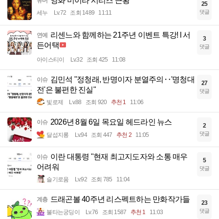
영화 미이라 시리즈 근황
유머
25
댓글
세누
Lv.72
조회 1489
11:11
리센느와 함께하는 21주년 이벤트 특강! l 서
연예
3
든어택
댓글
아이스티이
Lv.32
조회 425
11:08
김민석 "정청래, 반명이자 분열주의‥'명청대
이슈
27
전'은 불편한 진실"
댓글
빛로제
Lv.88
조회 920
추천 1
11:06
2026년 8월 6일 목요일 헤드라인 뉴스
이슈
2
댓글
달섭지롱
Lv.94
조회 447
추천 2
11:05
이란 대통령 "현재 최고지도자와 소통 매우
이슈
5
어려워
댓글
슬기로움
Lv.92
조회 785
11:04
드래곤볼 40주년 리스펙트하는 만화작가들
계층
23
댓글
불타는궁딩이
Lv.76
조회 1587
추천 1
11:03