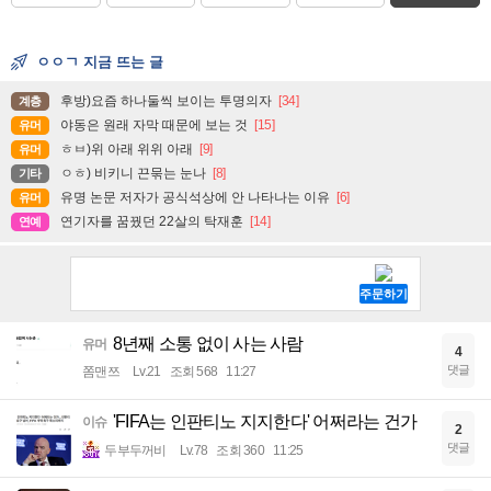
ㅇㅇㄱ 지금 뜨는 글
후방)요즘 하나둘씩 보이는 투명의자
[34]
계층
야동은 원래 자막 때문에 보는 것
[15]
유머
ㅎㅂ)위 아래 위위 아래
[9]
유머
ㅇㅎ) 비키니 끈묶는 눈나
[8]
기타
유명 논문 저자가 공식석상에 안 나타나는 이유
[6]
유머
연기자를 꿈꿨던 22살의 탁재훈
[14]
연예
8년째 소통 없이 사는 사람
유머
4
댓글
쫌맨쯔
Lv.21
조회 568
11:27
'FIFA는 인판티노 지지한다' 어쩌라는 건가
이슈
2
댓글
두부두꺼비
Lv.78
조회 360
11:25