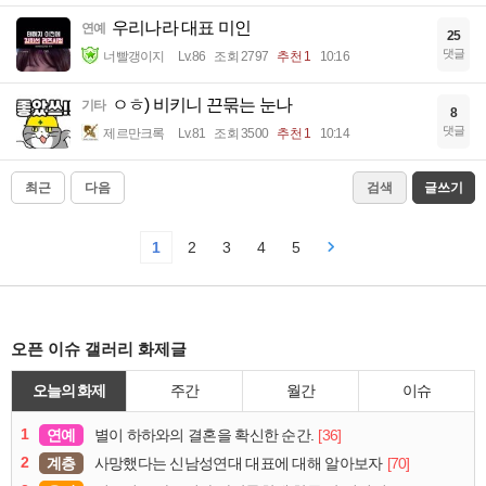
우리나라 대표 미인
연예
25
댓글
너빨갱이지
Lv.86
조회 2797
추천 1
10:16
ㅇㅎ) 비키니 끈묶는 눈나
기타
8
댓글
제르만크록
Lv.81
조회 3500
추천 1
10:14
최근
다음
검색
글쓰기
1
2
3
4
5
오픈 이슈 갤러리 화제글
오늘의 화제
주간
월간
이슈
1
연예
[36]
별이 하하와의 결혼을 확신한 순간.
2
계층
[70]
사망했다는 신남성연대 대표에 대해 알아보자