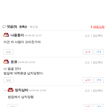
댓글
(5)
등록순
|
최신순
새로고침
냐옹둥이
26-06-09 13:37
신고
|
공감 확인
이건 저 사람이 꼬리친거야
답글
0
0
읏큐
26-06-09 13:39
신고
|
공감 확인
니 얼굴 안다
밤길에 대학원생 납치당한다
답글
0
0
망치삼타
26-06-09 14:06
신고
|
공감 확인
밥집에서 납치당함
답글
0
0