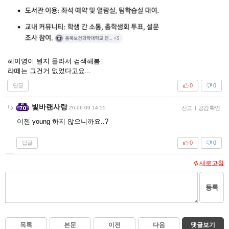
헤이영이 뭔지 몰라서 검색해봄.
라떼는 그건거 없었다고요...
답글
0
0
빛바랜사랑
26-06-09 14:55
신고
|
공감 확인
이젠 young 하지 않으니까요..?
답글
0
0
새로고침
등록
목록
본문
이전
다음
댓글보기