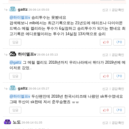
gattz
26-06-14 05:03
신고
|
공감 확인
@하이엘프v
승리투수는 못봤네요
검색해보니 mlb에서는 최근기록으로는 21년도에 애리조나 다이아몬
드백스 메릴 켈리라는 투수가 6실점하고 승리투수가 되기는 했네요 최
고기록은 에디로멜이라는 투수가 14실점 13자책으로 승리
답글
0
0
하이엘프v
26-06-14 05:13
신고
|
공감 확인
@gattz
그 메릴 켈리도 2018년까지 우리나라에서 뛰다가 2019년에 메
이저로 갔었..
답글
0
0
gattz
26-06-14 05:27
신고
|
공감 확인
@하이엘프v
두산팬인데 2018년 한국시리즈때 나왔던 sk투수였네요
그때 두산이 sk한테 져서 준우승했죠 ㅠㅠ
답글
0
0
노도
26-06-14 01:35
신고
|
공감 확인