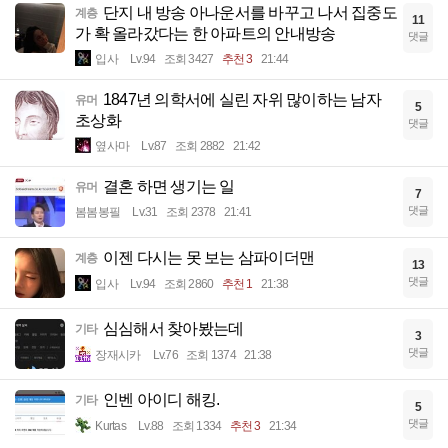
단지 내 방송 아나운서를 바꾸고 나서 집중도
계층
11
가 확 올라갔다는 한 아파트의 안내방송
댓글
입사
Lv.94
조회 3427
추천 3
21:44
1847년 의학서에 실린 자위 많이하는 남자
유머
5
초상화
댓글
옆사마
Lv.87
조회 2882
21:42
결혼 하면 생기는 일
유머
7
댓글
봄봄봉필
Lv.31
조회 2378
21:41
이젠 다시는 못 보는 삼파이더맨
계층
13
댓글
입사
Lv.94
조회 2860
추천 1
21:38
심심해서 찾아봤는데
기타
3
댓글
장재시카
Lv.76
조회 1374
21:38
인벤 아이디 해킹.
기타
5
댓글
Kurtas
Lv.88
조회 1334
추천 3
21:34