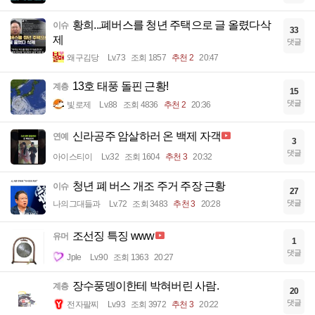
황희...폐버스를 청년 주택으로 글 올렸다삭
이슈
33
제
댓글
왜구김당
Lv.73
조회 1857
추천 2
20:47
13호 태풍 돌핀 근황!
계층
15
댓글
빛로제
Lv.88
조회 4836
추천 2
20:36
신라공주 암살하러 온 백제 자객
연예
3
댓글
아이스티이
Lv.32
조회 1604
추천 3
20:32
청년 폐 버스 개조 주거 주장 근황
이슈
27
댓글
나의그대들과
Lv.72
조회 3483
추천 3
20:28
조선징 특징 www
유머
1
댓글
Jple
Lv.90
조회 1363
20:27
장수풍뎅이한테 박혀버린 사람.
계층
20
댓글
전자팔찌
Lv.93
조회 3972
추천 3
20:22