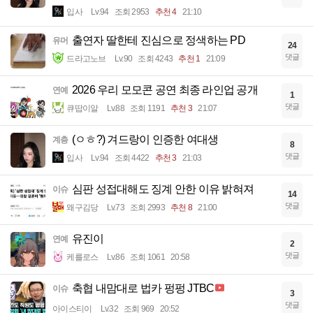
입사
Lv.94
조회 2953
추천 4
21:10
출연자 딸한테 진심으로 정색하는 PD
유머
24
댓글
드라고노브
Lv.90
조회 4243
추천 1
21:09
2026 우리 모모콘 공연 최종 라인업 공개
연예
1
댓글
큐땁이알
Lv.88
조회 1191
추천 3
21:07
(ㅇㅎ?) 겨드랑이 인증한 여대생
계층
8
댓글
입사
Lv.94
조회 4422
추천 3
21:03
심판 성접대해도 징계 안한 이유 밝혀져
이슈
14
댓글
왜구김당
Lv.73
조회 2993
추천 8
21:00
유진이
연예
2
댓글
케를로스
Lv.86
조회 1061
20:58
축협 내맘대로 법카 펑펑 JTBC
이슈
3
댓글
아이스티이
Lv.32
조회 969
20:52