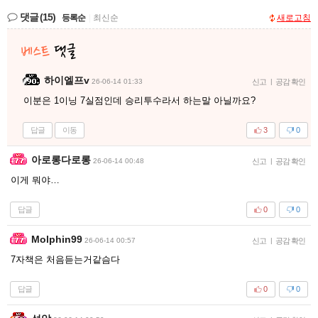
댓글
(15)
등록순
|
최신순
새로고침
하이엘프v
26-06-14 01:33
신고
|
공감 확인
이분은 1이닝 7실점인데 승리투수라서 하는말 아닐까요?
답글
이동
3
0
아로롱다로롱
26-06-14 00:48
신고
|
공감 확인
이게 뭐야…
답글
0
0
Molphin99
26-06-14 00:57
신고
|
공감 확인
7자책은 처음듣는거같슴다
답글
0
0