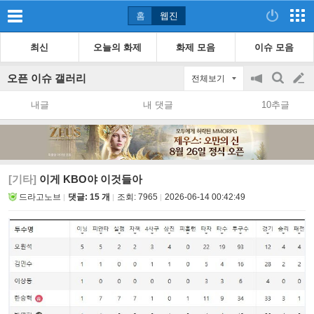
홈
웹진
최신
오늘의 화제
화제 모음
이슈 모음
오픈 이슈 갤러리
전체보기
공
검
글
지
색
내글
내 댓글
10추글
on/off
쓰
기
[기타]
이게 KBO야 이것들아
드라고노브
댓글: 15 개
조회:
7965
2026-06-14 00:42:49