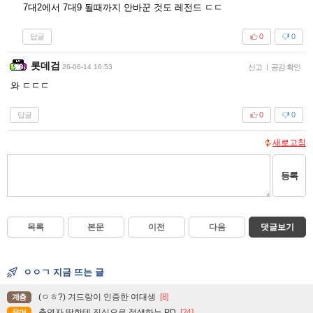
7대2에서 7대9 될때까지 안바꾼 것도 레전드 ㄷㄷ
답글
0
0
롯데검
26-06-14 16:53
신고
|
공감 확인
와 ㄷㄷㄷ
답글
0
0
새로고침
등록
목록
본문
이전
다음
댓글보기
ㅇㅇㄱ 지금 뜨는 글
(ㅇㅎ?) 겨드랑이 인증한 여대생
[8]
계층
출연자 딸한테 진심으로 정색하는 PD
[24]
유머