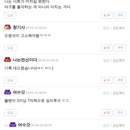
나는 너희가 미치길 원한다.
야구를 좋아하는 게 아니라 미치는 거다
답글
0
0
창기사
26-06-14 02:41
신고
|
공감 확인
오원석이 고소해야됨ㅋㅋㅋ
답글
0
0
나는전선이다
26-06-14 04:31
신고
|
공감 확인
기록 대드렸습니다(ㅂㄷㅂㄷ)
답글
0
0
여수갓
26-06-14 08:03
신고
|
공감 확인
불펜이 1이닝 7자책으로 승리투수 ㄷㄷ
답글
0
0
여수갓
26-06-14 08:05
신고
|
공감 확인