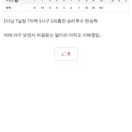
1이닝 7실점 7자책 1사구 1피홈런 승리투수 한승혁
여태 야구 보면서 처음듣는 말이라 아직도 이해중임..
0