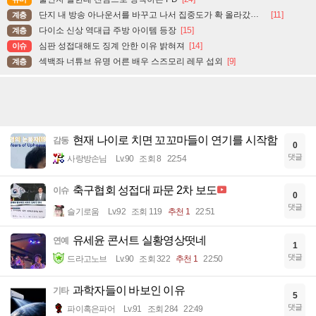
단지 내 방송 아나운서를 바꾸고 나서 집중도가 확 올라갔다는 한 아파트의 안내방송
[11]
계층
다이소 신상 역대급 주방 아이템 등장
[15]
계층
심판 성접대해도 징계 안한 이유 밝혀져
[14]
이슈
섹백좌 너튜브 유명 어른 배우 스즈모리 레무 섭외
[9]
계층
현재 나이로 치면 꼬꼬마들이 연기를 시작함
감동
0
댓글
사랑방손님
Lv.90
조회 8
22:54
축구협회 성접대 파문 2차 보도
이슈
0
댓글
슬기로움
Lv.92
조회 119
추천 1
22:51
유세윤 콘서트 실황영상떳네
연예
1
댓글
드라고노브
Lv.90
조회 322
추천 1
22:50
과학자들이 바보인 이유
기타
5
댓글
파이혹은파어
Lv.91
조회 284
22:49