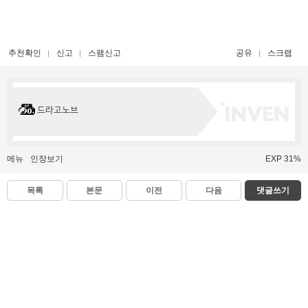
추천확인
신고
스팸신고
공유
스크랩
드라고노브
메뉴
인장보기
EXP 31%
목록
본문
이전
다음
댓글쓰기