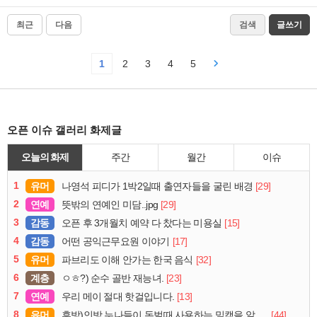
최근
다음
검색
글쓰기
1
2
3
4
5
오픈 이슈 갤러리 화제글
오늘의 화제
주간
월간
이슈
1
유머
[29]
나영석 피디가 1박2일때 출연자들을 굴린 배경
2
연예
[29]
뜻밖의 연예인 미담..jpg
3
감동
[15]
오픈 후 3개월치 예약 다 찼다는 미용실
4
감동
[17]
어떤 공익근무요원 이야기
5
유머
[32]
파브리도 이해 안가는 한국 음식
6
계층
[23]
ㅇㅎ?) 순수 골반 재능녀.
7
연예
[13]
우리 메이 절대 핫걸입니다.
8
유머
[44]
후방)인방 누나들이 돈벌때 사용하는 밑캠을 알아보자