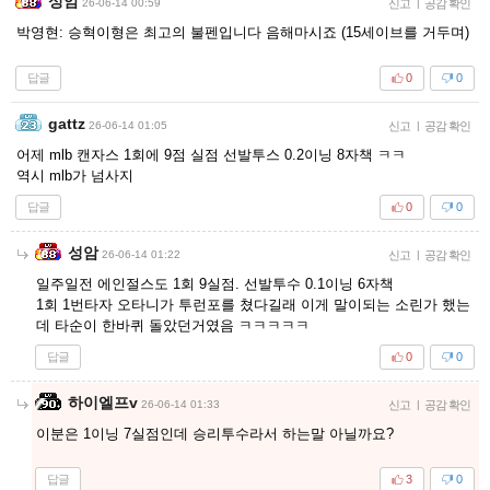
성암
26-06-14 00:59
신고
|
공감 확인
박영현: 승혁이형은 최고의 불펜입니다 음해마시죠 (15세이브를 거두며)
답글
0
0
gattz
26-06-14 01:05
신고
|
공감 확인
어제 mlb 캔자스 1회에 9점 실점 선발투스 0.2이닝 8자책 ㅋㅋ
역시 mlb가 넘사지
답글
0
0
성암
26-06-14 01:22
신고
|
공감 확인
일주일전 에인절스도 1회 9실점. 선발투수 0.1이닝 6자책
1회 1번타자 오타니가 투런포를 쳤다길래 이게 말이되는 소린가 했는
데 타순이 한바퀴 돌았던거였음 ㅋㅋㅋㅋㅋ
답글
0
0
하이엘프v
26-06-14 01:33
신고
|
공감 확인
이분은 1이닝 7실점인데 승리투수라서 하는말 아닐까요?
답글
3
0