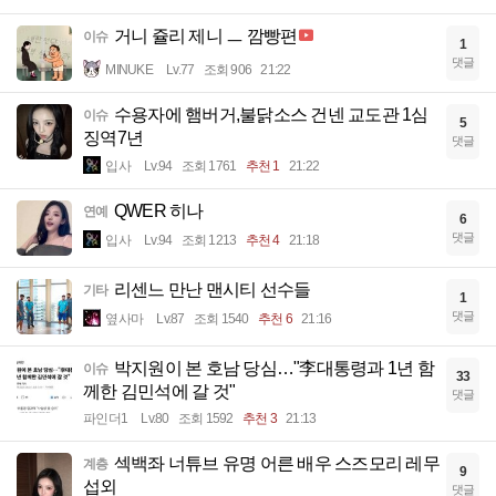
거니 쥴리 제니 ㅡ 깜빵편
이슈
1
댓글
MINUKE
Lv.77
조회 906
21:22
수용자에 햄버거,불닭소스 건넨 교도관 1심
이슈
5
징역7년
댓글
입사
Lv.94
조회 1761
추천 1
21:22
QWER 히나
연예
6
댓글
입사
Lv.94
조회 1213
추천 4
21:18
리센느 만난 맨시티 선수들
기타
1
댓글
옆사마
Lv.87
조회 1540
추천 6
21:16
박지원이 본 호남 당심…"李대통령과 1년 함
이슈
33
께한 김민석에 갈 것"
댓글
파인더1
Lv.80
조회 1592
추천 3
21:13
섹백좌 너튜브 유명 어른 배우 스즈모리 레무
계층
9
섭외
댓글