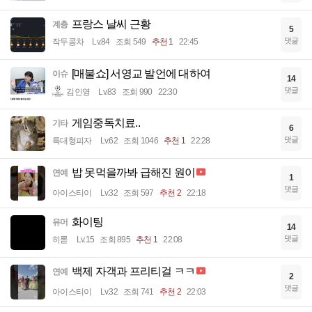
프랑스 날씨 근황
계층
5
댓글
작두콩차
Lv.84
조회 549
추천 1
22:45
[매불쇼] 서영교 발언에 대하여
이슈
14
댓글
김인영
Lv.83
조회 990
22:30
게임중독치료..
기타
6
댓글
특대형피자
Lv.62
조회 1046
추천 1
22:28
밥 못먹을까봐 급해진 원이
연예
1
댓글
아이스티이
Lv.32
조회 597
추천 2
22:18
화이팅
유머
14
댓글
히롣
Lv.15
조회 895
추천 1
22:08
백제 자객과 프리티걸 ㅋㅋ
연예
2
댓글
아이스티이
Lv.32
조회 741
추천 2
22:03