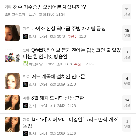
전주 거주중인 오징어분 계십니까??
기타
11
댓글
졸리고배고파
Lv.74
조회 1390
21:34
다이소 신상 역대급 주방 아이템 등장
계층
15
댓글
입사
Lv.94
조회 3078
추천 3
21:34
QWER 라이브 듣기 전에는 립싱크인 줄 알았
연예
3
다는 한 인터넷 방송인
댓글
큐땁이알
Lv.88
조회 1318
추천 1
21:32
어느 계곡에 설치된 안내문
이슈
4
댓글
입사
Lv.94
조회 2099
21:30
8월 혜자 도시락 신상 근황
계층
14
댓글
입사
Lv.94
조회 2442
21:28
[마르카] 시메오네, 이강인 '그리즈만식 개조'
계층
1
돌입
댓글
입사
Lv.94
조회 1069
21:26