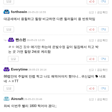
답글
0
0
forthewin
26-05-23 10:55
신고
|
공감 확인
대공세에서 용힐하고 힐량 비교하면 다른 힐러들이 용 반토막임
답글
0
0
빤스런
26-05-23 12:05
신고
|
공감 확인
ㄹㅇ 여긴 깃수 얘기만 하는데 은빛수정 같이 밀집해서 치고 박
는 곳 가면 힐량 2배로 케리함
답글
0
0
Everytime
26-05-23 16:14
신고
|
공감 확인
88렙인데 주말에 만렙 찍고 나도 해먹어야지 했더니...귀신같이 🐕 너프
네 ㅅㅍTT
답글
0
0
Aircraft
26-05-23 23:46
신고
|
공감 확인
와씨 이번주 빨리 1800 찍어야 겠다;;