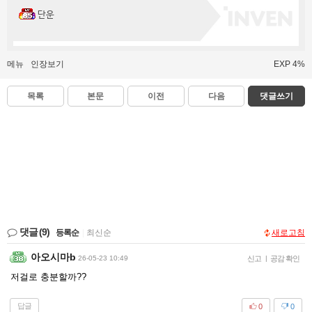
단운
메뉴
인장보기
EXP 4%
목록
본문
이전
다음
댓글쓰기
댓글
(9)
등록순
|
최신순
새로고침
아오시마b
26-05-23 10:49
신고
|
공감 확인
저걸로 충분할까??
답글
0
0