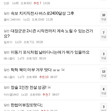
단운
Lv.85
조회 832
추천 7
14:16
속보 치지직전사 버스로2400달성 그후
일반
10
댓글
플러그베이비
Lv.21
조회 1542
11:35
대장군은 2시즌 시작전까지 계속 노릴 수 있는건가
일반
7
요?
댓글
킬로이
Lv.23
조회 711
00:26
이동기 포식처럼 날라다니는애가 뭐가 있을까요
일반
3
댓글
페니졸리
Lv.73
조회 523
00:16
헉헉 북미 마부 겨우 땃다 ㅠㅠ
일반
13
댓글
페니졸리
Lv.73
조회 806
추천 10
08-07
정술 1인전 전설 성공!
일반
8
댓글
마이클1443
Lv.10
조회 693
추천 7
08-07
한썹어뷰징또떳다;;
일반
3
댓글