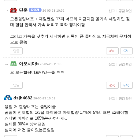
단운
26-05-23 10:52
신고
|
공감 확인
모든힐량너프 + 제일쌘힐 17퍼 너프라 지금처럼 올가속 세팅하면 절
대 힐업 안되서 가속 버리고 특화 챙겨야함
그리고 가속을 낮추기 시작하면 신록의 품 쿨타임도 지금처럼 무지성
으로 못씀
답글
0
0
아오시마b
26-05-23 11:00
신고
|
공감 확인
오 모든힐량너프만있는줄 ㅋㅋ
답글
0
0
dsjh4682
26-05-23 10:51
신고
|
공감 확인
용힐 저 힐량너프는 좀많이큼
꿈숨이 전체힐의 1/3을 차지하고 자체힐량 17%에 5%너프면 x2해야함
왜냐면 메아리로 105%복사하니까..
실제론 30%이상너프임
심지어 저건 쿨이있는큰힐임