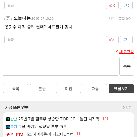
답글
0
0
오늘나는
26-05-27 10:00
신고
|
공감 확인
용깃수 아직 졸라 쎈데? 너프된거 맞나 ㅠ
답글
0
0
새로고침
등록
목록
본문
이전
다음
댓글보기
지금 뜨는 인벤
더보기+
[14]
26년 7월 팔로우 상승량 TOP 30 - 월간 치지직
잡담
그냥 귀여운 상교용 부부 ㅋㅋ
클립
[11]
패스 세계수뽑기 최고네..ㄷㄷ
리니지M