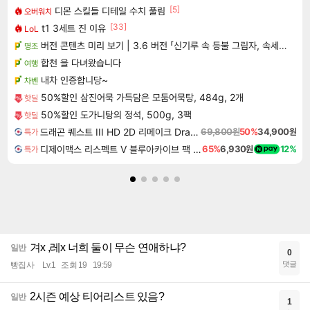
[5]
디몬 스킬들 디테일 수치 풀림
오버워치
[33]
t1 3세트 진 이유
LoL
버전 콘텐츠 미리 보기 | 3.6 버전 「신기루 속 등불 그림자, 속세에 깃든 검의 결심」이 8월 20일에 업데이트됩니다!
명조
합천 을 다녀왔습니다
여행
내차 인증합니당~
차벤
50%할인 삼진어묵 가득담은 모둠어묵탕, 484g, 2개
핫딜
50%할인 도가니탕의 정석, 500g, 3팩
핫딜
드래곤 퀘스트 III HD 2D 리메이크 Dragon Quest III HD 2D Remake
69,800원
50%
34,900원
특가
디제이맥스 리스펙트 V 블루아카이브 팩 DJMAX RESPECT V Blue Archive Pack DLC
65%
6,930원
12%
특가
겨x ,레x 너희 둘이 무슨 연애하냐?
일반
0
댓글
빵집사
Lv.1
조회 19
19:59
2시즌 예상 티어리스트 있음?
일반
1