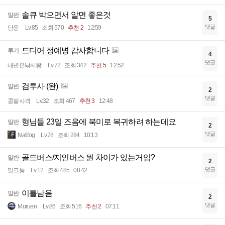
솔큐 박으면서 알면 좋은것
일반
5
댓글
단운
Lv.85
조회 570
추천 2
12:59
드디어 정예병 감사합니다
투기
4
댓글
내년은낚시왕
Lv.72
조회 342
추천 5
12:52
검투사 (완)
일반
2
댓글
콩팥사격
Lv.32
조회 467
추천 3
12:48
형님들 23일 즈음에 북미로 복귀하려 하는데요
일반
2
댓글
Nattfog
Lv.78
조회 284
10:13
골드버스/지인버스 뭔 차이가 있는거임?
일반
2
댓글
밀크통
Lv.12
조회 485
08:42
이틀남음
일반
2
댓글
Muruen
Lv.86
조회 516
추천 2
07:11