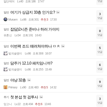
댓글
일단박어
Lv.40
조회 186
17:47
여기가 상급지 33층 인가요?
일반
3
댓글
Muruen
Lv.86
조회 301
추천 3
17:30
잡담)2시즌 준비나 하러 가야지
일반
0
댓글
유혼신
Lv.54
조회 191
16:43
이번팩 조드 떄려쳐야하나 ㅁㅊ
일반
5
댓글
빛의숯뎅이
Lv.86
조회 308
16:07
담주가 12.1.0 패치임니까?
일반
6
댓글
빛의숯뎅이
Lv.86
조회 255
15:49
야냥 32층
일반
9
댓글
Primary
Lv.90
조회 483
추천 5
14:32
첫 본섭 첫 검투사
투기
3
댓글
잉고니
Lv.22
조회 494
추천 6
13:46