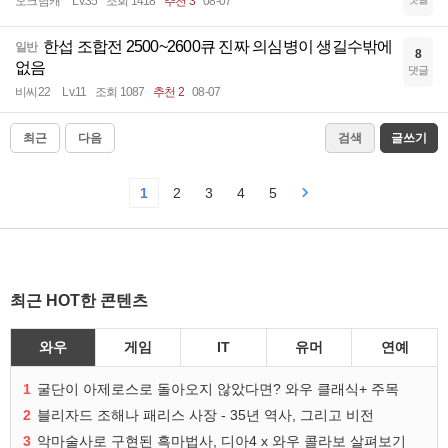
오크남캐
Lv.35
조회 1418
추천 3
08-07
한섭 조합전 2500~2600큐 진짜 의심병이 생길수밖에
일반
8
없음
댓글
비씨22
Lv.11
조회 1087
추천 2
08-07
최근
다음
검색
글쓰기
1
2
3
4
5
최근 HOT한 콘텐츠
와우
게임
IT
유머
연예
1
굴단이 아제로스로 돌아오지 않았다면? 와우 클래식+ 주목
2
블리자드 조해나 패리스 사장 - 35년 역사, 그리고 비전
3
악마술사로 구현된 흑마법사, 디아4 x 와우 콜라보 살펴보기