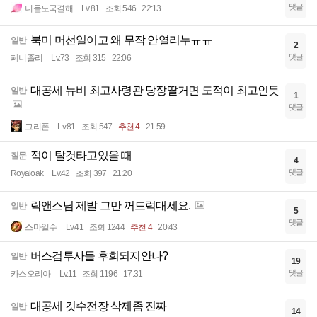
댓글
니들도국결해
Lv.81
조회 546
22:13
북미 머선일이고 왜 무작 안열리누ㅠㅠ
일반
2
댓글
페니졸리
Lv.73
조회 315
22:06
대공세 뉴비 최고사령관 당장딸거면 도적이 최고인듯
일반
1
댓글
그리폰
Lv.81
조회 547
추천 4
21:59
적이 탈것타고있을 때
질문
4
댓글
Royaloak
Lv.42
조회 397
21:20
락앤스님 제발 그만 꺼드럭대세요.
일반
5
댓글
스마일수
Lv.41
조회 1244
추천 4
20:43
버스검투사들 후회되지안나?
일반
19
댓글
카스오리아
Lv.11
조회 1196
17:31
대공세 깃수전장 삭제좀 진짜
일반
14