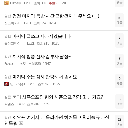
댓글
Primary
Lv.90
조회 890
추천 2
17:09
평전 마지막 등반 시간 급한건지 봐주세요 (__)
일반
10
댓글
징스아저시
Lv.31
조회 574
16:34
마지막 글쓰고 사라지겠습니다
일반
7
댓글
플러그베이비
Lv.21
조회 915
16:23
치지직 방송 전사 검투사 달성~
일반
7
댓글
Fcseoul
Lv.22
조회 836
15:47
마지막 주는 점사 안당해서 좋네요
일반
0
댓글
날아라용8
Lv.71
조회 428
15:22
북미 시즌오프와 한와 시즌오프 각각 몇 신가요?
질문
3
댓글
락앤스
Lv.17
조회 487
14:28
컷오프 여기서 더 올라가면 혀깨물고 힐러솔큐 다신
일반
12
안돌림
댓글