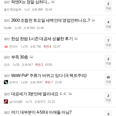
락앤X는 정말 심하다...
일반
2
댓글
돌진폭망칼폭
Lv.2
조회 868
02:44
2600 조합전 토요일 새벽인데 영업안하나요..?
일반
4
댓글
Nyxith
Lv.35
조회 598
01:46
한섭 한밤 1시즌 대공세 성불한 후기
일반
7
댓글
쿤라이
Lv.78
조회 756
추천 4
01:07
부죽 30층
일반
2
댓글
캉초
Lv.55
조회 647
추천 2
00:56
WoW PvP 주류가 바뀌고 있다 (극 팩트주의)
일반
45
댓글
정력자
Lv.18
조회 4547
추천 7
22:40
대공세가 3분만에 열리네요 ㄷㄷ
일반
2
댓글
날아라용8
Lv.71
조회 672
22:15
여기 대부분이 4-50대 아재들 아님?
일반
4