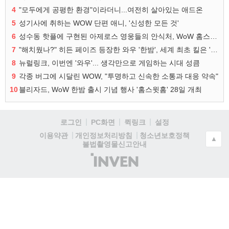
4
"모두에게 공평한 환경"이라더니...여전히 살아있는 애드온
5
성기사에 취하는 WOW 단편 애니, '신성한 모든 것'
6
성수동 핫플에 구현된 아제로스 영웅들의 안식처, WoW 홈스윗홈
7
"해치웠나?" 히든 페이즈 등장한 와우 '한밤', 세계 최초 킬은 '팀 리퀴드'
8
뉴럴링크, 이번엔 '와우'... 생각만으로 게임하는 시대 성큼
9
각종 버그에 시달린 WOW, "투명하고 신속한 소통과 대응 약속"
10
블리자드, WoW 한밤 출시 기념 행사 '홈스윗홈' 28일 개최
로그인
PC화면
퀵링크
설정
청소년보호정책
이용약관
개인정보처리방침
▲
불법촬영물신고안내
(주)
인
벤