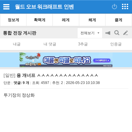
월드 오브 워크래프트
인벤
정보게
확팩게
레게
쐐게
클게
통합 전장 게시판
전체보기
공
검
글
지
색
내글
내 댓글
3추글
인증글
on/off
쓰
기
[일반]
용 개너프 ㅅㅅㅅㅅㅅㅅㅅㅅㅅㅅㅅㅅㅅㅅ
단운
댓글: 9 개
조회:
4597
추천:
2
2026-05-23 10:10:38
투기장의 정상화