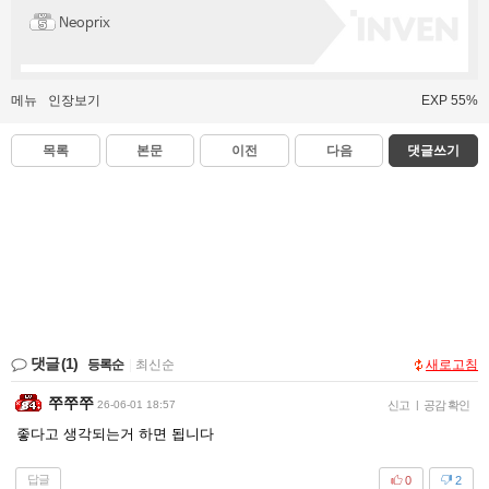
Neoprix
메뉴
인장보기
EXP 55%
목록
본문
이전
다음
댓글쓰기
댓글
(1)
등록순
|
최신순
새로고침
쭈쭈쭈
26-06-01 18:57
신고
|
공감 확인
좋다고 생각되는거 하면 됩니다
답글
0
2