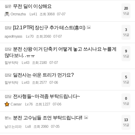
무전 딜이 이상해요
질문
20
댓글
Orcmazha
Lv.41
조회 3068
07-07
[12.1 PTR] 장신구 추가 테스트(흥미)
잡담
3
댓글
ageofmyass
Lv.70
조회 2060
07-07
분전 산왕 이거 단축키 어떻게 놓고 쓰시나요 누를게
잡담
9
많다보니. .ㅠㅠ
댓글
힐부탁탁
Lv.43
조회 2180
07-07
딜전사는 쉬운 트리가 먼가요?
잡담
5
댓글
힐부탁탁
Lv.43
조회 2577
07-06
전사형들~ 마격좀 부탁드립니다~
잡담
0
댓글
Caesar
Lv.76
조회 1227
07-06
분전 고수님들 조언 부탁드립니다!!
분노
13
댓글
날으는피파
Lv.8
조회 2060
07-05