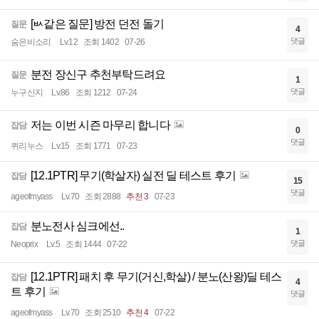
[ㅄ같은 질문] 방전 던전 돌기
질문
4
댓글
숨은비소리
Lv.12
조회 1402
07-26
분전 장신구 추천부탁드려요
질문
1
댓글
누구신지
Lv.86
조회 1212
07-24
저는 이번 시즌 마무리 합니다
잡담
0
댓글
퀴리누스
Lv.15
조회 1771
07-23
[12.1PTR] 무기(학살자) 실전 딜 테스트 후기
잡담
15
댓글
ageofmyass
Lv.70
조회 2888
추천 3
07-23
분노전사 심크에선..
잡담
1
댓글
Neoprix
Lv.5
조회 1444
07-22
[12.1PTR] 패치 후 무기(거신,학살) / 분노(산왕)딜 테스
잡담
4
트 후기
댓글
ageofmyass
Lv.70
조회 2510
추천 4
07-22