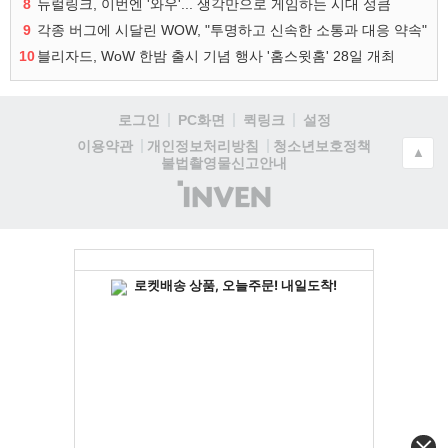
8
뉴럴링크, 이번엔 '와우'... 생각만으로 게임하는 시대 성큼
9
각종 버그에 시달린 WOW, "투명하고 신속한 소통과 대응 약속"
10
블리자드, WoW 한밤 출시 기념 행사 '홈스윗홈' 28일 개최
로그인
PC화면
퀵링크
설정
청소년보호정책
이용약관
개인정보처리방침
▲
불법촬영물신고안내
(주)
인
벤