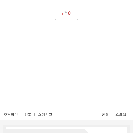
0
추천확인
신고
스팸신고
공유
스크랩