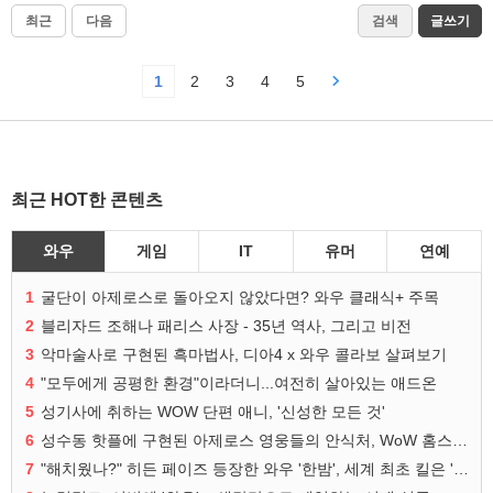
최근
다음
검색
글쓰기
1
2
3
4
5
최근 HOT한 콘텐츠
와우
게임
IT
유머
연예
1
굴단이 아제로스로 돌아오지 않았다면? 와우 클래식+ 주목
2
블리자드 조해나 패리스 사장 - 35년 역사, 그리고 비전
3
악마술사로 구현된 흑마법사, 디아4 x 와우 콜라보 살펴보기
4
"모두에게 공평한 환경"이라더니...여전히 살아있는 애드온
5
성기사에 취하는 WOW 단편 애니, '신성한 모든 것'
6
성수동 핫플에 구현된 아제로스 영웅들의 안식처, WoW 홈스윗홈
7
"해치웠나?" 히든 페이즈 등장한 와우 '한밤', 세계 최초 킬은 '팀 리퀴드'