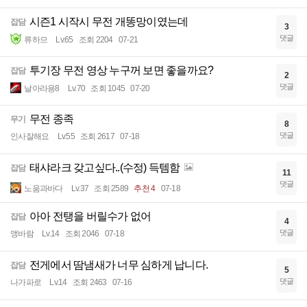
시즌1 시작시 무전 개똥망이였는데
잡담
3
댓글
류하므
Lv.65
조회 2204
07-21
투기장 무전 영상 누구꺼 보면 좋을까요?
잡담
2
댓글
날아라용8
Lv.70
조회 1045
07-20
무전 종족
무기
8
댓글
인사잘해요
Lv.55
조회 2617
07-18
태샤라크 갖고싶다..(수정) 득템함
잡담
11
댓글
노움과바다
Lv.37
조회 2589
추천 4
07-18
아아 전탱을 버릴수가 없어
잡담
4
댓글
앵바람
Lv.14
조회 2046
07-18
전게에서 땀냄새가 너무 심하게 납니다.
잡담
5
댓글
나가파로
Lv.14
조회 2463
07-16