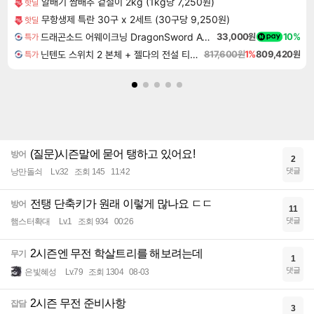
알배기 쌈배추 겉절이 2kg (1kg당 7,250원)
핫딜
무항생제 특란 30구 x 2세트 (30구당 9,250원)
핫딜
드래곤소드 어웨이크닝 DragonSword Awakening
33,000원
10%
특가
닌텐도 스위치 2 본체 + 젤다의 전설 티어스 오브 더 킹덤 닌텐도 스위치 2 에디션 + 젤다의 전설 브레스 오브 더 와일드 닌텐도 스위치 2 에디션 번들
817,600원
1%
809,420원
특가
(질문)시즌말에 묻어 탱하고 있어요!
방어
2
댓글
낭만돌쇠
Lv.32
조회 145
11:42
전탱 단축키가 원래 이렇게 많나요 ㄷㄷ
방어
11
댓글
햄스터확대
Lv.1
조회 934
00:26
2시즌엔 무전 학살트리를 해보려는데
무기
1
댓글
은빛혜성
Lv.79
조회 1304
08-03
2시즌 무전 준비사항
잡담
3