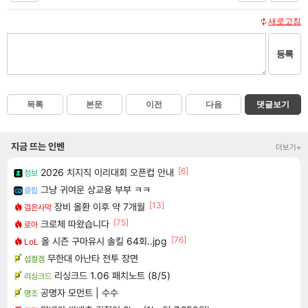
새로고침
등록
목록
본문
이전
다음
댓글보기
지금 뜨는 인벤
더보기+
[6]
2026 치지직 이리대회 오픈컵 안내
정보
그냥 귀여운 상교용 부부 ㅋㅋ
클립
[13]
장비 올환 이후 약 7개월
검은사막
[75]
크로체 따왔습니다
로아
[76]
올 시즌 구마유시 솔킬 64회..jpg
LoL
무한대 아난타 전투 장면
섭컬겜
리싱크드 1.06 패치노트 (8/5)
리싱크드
공명자 모먼트 | 수수
명조