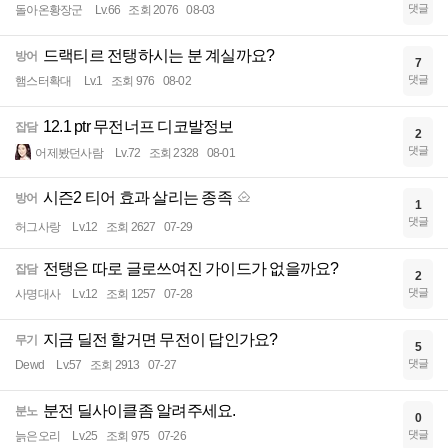
댓글
돌아온황장군
Lv.66
조회 2076
08-03
드랙티르 전탱하시는 분 계실까요?
방어
7
댓글
햄스터확대
Lv.1
조회 976
08-02
12.1 ptr 무전너프 디코발정보
잡담
2
댓글
어제봤던사람
Lv.72
조회 2328
08-01
시즌2 티어 효과 살리는 종족
방어
1
댓글
허그사랑
Lv.12
조회 2627
07-29
전탱은 따로 글로쓰여진 가이드가 없을까요?
잡담
2
댓글
사명대사
Lv.12
조회 1257
07-28
지금 딜전 할거면 무전이 답인가요?
무기
5
댓글
Dewd
Lv.57
조회 2913
07-27
분전 딜사이클좀 알려주세요.
분노
0
댓글
늙은오리
Lv.25
조회 975
07-26