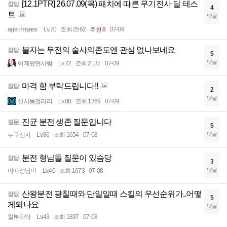
[12.1PTR] 26.07.09(목) 패치에 따른 무기전사 딜 테스
잡담
4
트
댓글
ageofmyass
Lv.70
조회 2562
추천 8
07-09
블자는 무전의 술사의존도엔 관심 없나보네요
잡담
5
댓글
어제봤던사람
Lv.72
조회 2137
07-09
마격 함 부탁드립니다!!
잡담
2
댓글
신사동갤러리
Lv.88
조회 1369
07-09
진균 분전 생존 질문입니다
질문
5
댓글
누구신지
Lv.86
조회 1654
07-08
분전 형님들 질문이 있슴당
잡담
3
댓글
아따성님이
Lv.40
조회 1673
07-08
산왕분전 광칠때와 단일일때 스킬의 우선순위가..어떻
잡담
5
게되나요
댓글
힐부탁탁
Lv.43
조회 1837
07-08