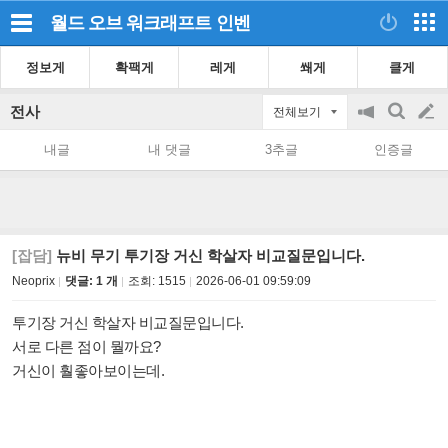
월드 오브 워크래프트
인벤
정보게
확팩게
레게
쐐게
클게
전사
전체보기
공
검
글
지
색
내글
내 댓글
3추글
인증글
on/off
쓰
기
[잡담]
뉴비 무기 투기장 거신 학살자 비교질문입니다.
Neoprix
댓글: 1 개
조회:
1515
2026-06-01 09:59:09
투기장 거신 학살자 비교질문입니다.
서로 다른 점이 뭘까요?
거신이 훨좋아보이는데.