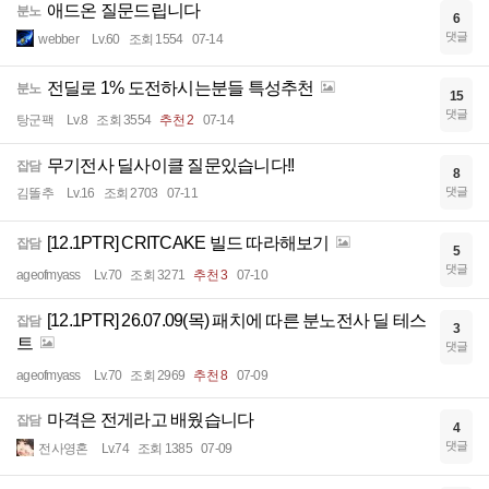
애드온 질문드립니다
분노
6
댓글
webber
Lv.60
조회 1554
07-14
전딜로 1% 도전하시는분들 특성추천
분노
15
댓글
탕군팩
Lv.8
조회 3554
추천 2
07-14
무기전사 딜사이클 질문있습니다!!
잡담
8
댓글
김똘추
Lv.16
조회 2703
07-11
[12.1PTR] CRITCAKE 빌드 따라해보기
잡담
5
댓글
ageofmyass
Lv.70
조회 3271
추천 3
07-10
[12.1PTR] 26.07.09(목) 패치에 따른 분노전사 딜 테스
잡담
3
트
댓글
ageofmyass
Lv.70
조회 2969
추천 8
07-09
마격은 전게라고 배웠습니다
잡담
4
댓글
전사영혼
Lv.74
조회 1385
07-09