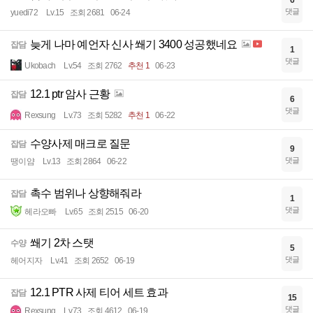
6
댓글
yuedi72
Lv.15
조회 2681
06-24
늦게 나마 예언자 신사 쐐기 3400 성공했네요
잡담
1
댓글
Ukobach
Lv.54
조회 2762
추천 1
06-23
12.1 ptr 암사 근황
잡담
6
댓글
Rexsung
Lv.73
조회 5282
추천 1
06-22
수양사제 매크로 질문
잡담
9
댓글
땡이얌
Lv.13
조회 2864
06-22
촉수 범위나 상향해줘라
잡담
1
댓글
헤라오빠
Lv.65
조회 2515
06-20
쐐기 2차 스탯
수양
5
댓글
헤어지자
Lv.41
조회 2652
06-19
12.1 PTR 사제 티어 세트 효과
잡담
15
댓글
Rexsung
Lv.73
조회 4612
06-19