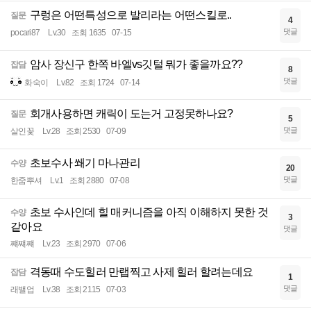
구렁은 어떤특성으로 발리라는 어떤스킬로..
질문
4
댓글
pocari87
Lv.30
조회 1635
07-15
암사 장신구 한쪽 바엘vs깃털 뭐가 좋을까요??
잡담
8
댓글
화숙이
Lv.82
조회 1724
07-14
회개사용하면 캐릭이 도는거 고정못하나요?
질문
5
댓글
살인꽃
Lv.28
조회 2530
07-09
초보수사 쐐기 마나관리
수양
20
댓글
한줌뿌셔
Lv.1
조회 2880
07-08
초보 수사인데 힐 매커니즘을 아직 이해하지 못한 것
수양
3
같아요
댓글
쨰쨰쨰
Lv.23
조회 2970
07-06
격동때 수도힐러 만랩찍고 사제 힐러 할려는데요
잡담
1
댓글
래밸업
Lv.38
조회 2115
07-03