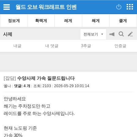
월드 오브 워크래프트
인벤
정보게
확팩게
레게
쐐게
클게
사제
전체보기
공
검
글
지
색
내글
내 댓글
3추글
인증글
on/off
쓰
기
[잡담]
수양사제 가속 질문드립니다
옐나
댓글: 4 개
조회:
2103
2026-05-29 10:01:14
안녕하세요
쐐기는 주차정도만 하고
레이드를 주로 하는 수양사제입니다.
현재 노도핑 기준
가속 30%