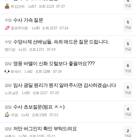
4
댓글
튀김모찌
Lv.87
조회 1119
07-27
수사 가속 질문
수양
5
댓글
풍운무야호
Lv.80
조회 1537
07-24
수양사제 선배님들. 속죄 애드온 질문 드립니다.
수양
5
댓글
땡이얌
Lv.15
조회 1371
07-24
영웅 바엘이 신화 깃털보다 좋을까요???
잡담
6
댓글
화숙이
Lv.82
조회 1288
07-24
임사 광딜 원리가 뭔지 알려주시면 감사하겠습니다
잡담
6
댓글
노르냥꾼
Lv.50
조회 2117
07-23
수사 초보질문(핑프 ㅈㅅ)
잡담
4
댓글
귀염
Lv.42
조회 1505
07-22
저만 버그인지 확인 부탁드려요
잡담
2
댓글
브릅이
Lv.58
조회 1076
07-21