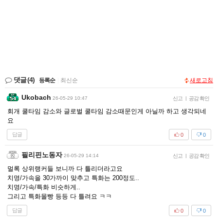
댓글
(4)
등록순
|
최신순
새로고침
Ukobach
26-05-29 10:47
신고
|
공감 확인
회개 쿨타임 감소와 글로벌 쿨타임 감소때문인게 아닐까 하고 생각되네
요
답글
0
0
필리핀노동자
26-05-29 14:14
신고
|
공감 확인
멀록 상위랭커들 보니까 다 틀리더라고요
치명/가속을 30가까이 맞추고 특화는 200정도..
치명/가속/특화 비슷하게..
그리고 특화몰빵 등등 다 틀려요 ㅋㅋ
답글
0
0