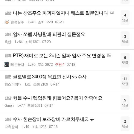
나는 창조주요 파괴자일지니 퀘스트 질문입니다
질문
4
댓글
혈풍질주
Lv.40
조회 1229
07-20
암사 쪼렙 사냥할때 피관리 질문점요
잡담
3
댓글
윽깐
Lv.64
조회 1301
07-20
PTR) 재미로 보는 2시즌 알파 암사 주요 변경점
암흑
6
댓글
레몬꿀차
Lv.70
조회 2972
추천 4
07-18
글로벌로 3400점 목표면 신사 vs 수사
질문
11
댓글
햄스터확대
Lv.1
조회 2109
07-17
형들 수사 렙업원래 힘들어요? 몹이 안죽어요
잡담
5
댓글
Guren
Lv.77
조회 1691
07-17
수사 한손장비 보조장비 가르쳐주세요 ㅠ
잡담
2
댓글
꼬츄잘라
Lv.19
조회 1218
07-16