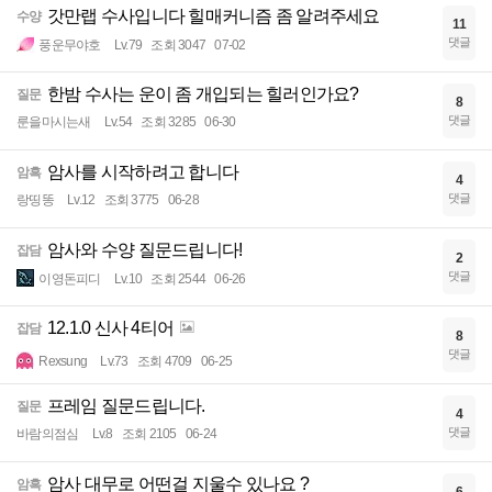
갓만랩 수사입니다 힐매커니즘 좀 알려주세요
수양
11
댓글
풍운무야호
Lv.79
조회 3047
07-02
한밤 수사는 운이 좀 개입되는 힐러인가요?
질문
8
댓글
룬을마시는새
Lv.54
조회 3285
06-30
암사를 시작하려고 합니다
암흑
4
댓글
랑띵똥
Lv.12
조회 3775
06-28
암사와 수양 질문드립니다!
잡담
2
댓글
이영돈피디
Lv.10
조회 2544
06-26
12.1.0 신사 4티어
잡담
8
댓글
Rexsung
Lv.73
조회 4709
06-25
프레임 질문드립니다.
질문
4
댓글
바람의점심
Lv.8
조회 2105
06-24
암사 대무로 어떤걸 지울수 있나요 ?
암흑