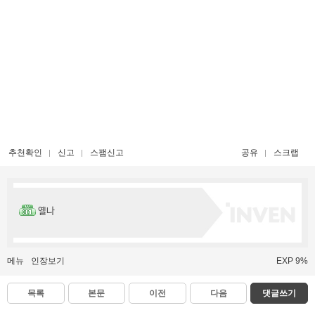
추천확인
신고
스팸신고
공유
스크랩
옐나
메뉴
인장보기
EXP 9%
목록
본문
이전
다음
댓글쓰기