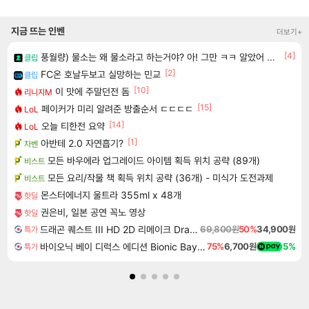
지금 뜨는 인벤
더보기+
[4]
풍월량) 물소는 왜 물소라고 하는거야? 아! 그만 ㅋㅋ 알았어 ㅋㅋ
클립
[2]
FC온 호날두보고 실망하는 민교
클립
[10]
이 맛에 주말던전 돔
리니지M
[15]
페이커가 미리 알려준 방출순서 ㄷㄷㄷㄷ
LoL
[14]
오늘 티한전 요약
LoL
[1]
아반테 2.0 자연흡기?
차벤
모든 바우에라 업그레이드 아이템 획득 위치 공략 (89개)
비스트
모든 요리/작물 책 획득 위치 공략 (36개) - 미식가 도전과제
비스트
몬스터에너지 울트라 355ml x 48개
핫딜
권은비, 일본 공연 꼭노 영상
핫딜
드래곤 퀘스트 III HD 2D 리메이크 Dragon Quest III HD 2D Remake
69,800원
50%
34,900원
특가
바이오닉 베이 디럭스 에디션 Bionic Bay Deluxe Edition
75%
6,700원
5%
특가