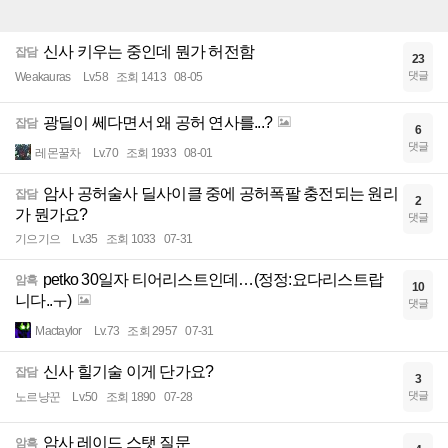
신사 키우는 중인데 뭔가 허전함
잡담
23
댓글
Weakauras
Lv.58
조회 1413
08-05
광딜이 쎄다면서 왜 공허 연사를...?
잡담
6
댓글
레몬꿀차
Lv.70
조회 1933
08-01
암사 공허술사 딜사이클 중에 공허폭팔 충전되는 원리
잡담
2
가 뭔가요?
댓글
기으기으
Lv.35
조회 1033
07-31
petko 30일자 티어리스트인데…(정정:요다리스트랍
암흑
10
니다..ㅜ)
댓글
Mactaylor
Lv.73
조회 2957
07-31
신사 힐기술 이게 단가요?
잡담
3
댓글
노르냥꾼
Lv.50
조회 1890
07-28
암사 레이드 스탯 질문
암흑