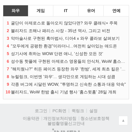
와우
게임
IT
유머
연예
1
굴단이 아제로스로 돌아오지 않았다면? 와우 클래식+ 주목
2
블리자드 조해나 패리스 사장 - 35년 역사, 그리고 비전
3
악마술사로 구현된 흑마법사, 디아4 x 와우 콜라보 살펴보기
4
"모두에게 공평한 환경"이라더니...여전히 살아있는 애드온
5
성기사에 취하는 WOW 단편 애니, '신성한 모든 것'
6
성수동 핫플에 구현된 아제로스 영웅들의 안식처, WoW 홈스윗홈
7
"해치웠나?" 히든 페이즈 등장한 와우 '한밤', 세계 최초 킬은 '팀 리퀴드'
8
뉴럴링크, 이번엔 '와우'... 생각만으로 게임하는 시대 성큼
9
각종 버그에 시달린 WOW, "투명하고 신속한 소통과 대응 약속"
10
블리자드, WoW 한밤 출시 기념 행사 '홈스윗홈' 28일 개최
로그인
PC화면
퀵링크
설정
청소년보호정책
이용약관
개인정보처리방침
▲
불법촬영물신고안내
(주)