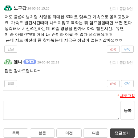
노구갑
26-05-29 15:26
신고
|
공감 확인
저도 글쓴이님처럼 치명을 최대한 30퍼로 맞추고 가속으로 올리고있어
요. 가속도 빌린시간때매 나쁘지않고 특화는 뭐 램프힐할때만 쓰면 된다
생각해서 시선쓰긴하는데 요즘 영웅을 안가서 아직 챔푠시선.. 유연
이 좀 아쉽긴한데 아직 1시즌이라 어쩔 수 없다 생각해요ㅎㅎ
근데 저도 예전에 좀 찾아봤는데 지금은 정답이 없는거같아요ㅎㅎ
답글
0
0
옐나
26-05-30 22:28
신고
|
공감 확인
답변 감사드립니다~!
답글
0
0
새로고침
등록
목록
본문
이전
다음
댓글보기