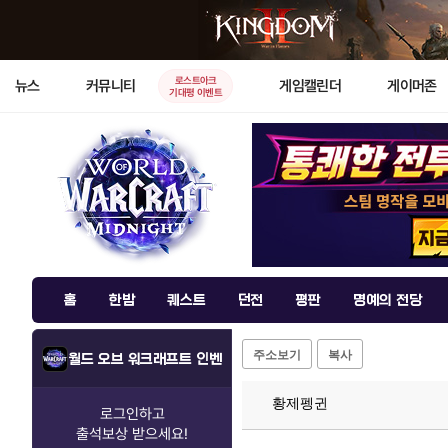
로스트아크
뉴스
커뮤니티
게임캘린더
게이머존
기대평 이벤트
홈
한밤
퀘스트
던전
평판
명예의 전당
주소보기
복사
월드 오브 워크래프트 인벤
황제펭귄
로그인하고
출석보상
받으세요!