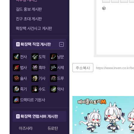
길드 홍보 게시판
친구 초대 게시판
확장팩 사건사고 게시판
확장팩 직업 게시판
전사
도적
냥꾼
법사
흑마
사제
주소복사
https://www.inven.co.kr/
술사
기사
드루
죽기
수도
악사
드랙티르 기원사
확장팩 연합서버 게시판
아즈샤라
듀로탄