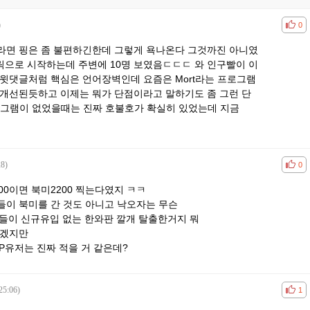
)
공감
비공
0
라면 핑은 좀 불편하긴한데 그렇게 욕나온다 그것까진 아니였
릭으로 시작하는데 주변에 10명 보였음ㄷㄷㄷ 와 인구빨이 이
윗댓글처럼 핵심은 언어장벽인데 요즘은 Mort라는 프로그램
 개선된듯하고 이제는 뭐가 단점이라고 말하기도 좀 그런 단
t프로그램이 없었을때는 진짜 호불호가 확실히 있었는데 지금
28)
공감
비공
0
00이면 북미2200 찍는다였지 ㅋㅋ
들이 북미를 간 것도 아니고 낙오자는 무슨
애들이 신규유입 없는 한와판 깔개 탈출한거지 뭐
적겠지만
P유저는 진짜 적을 거 같은데?
25:06)
공감
비공
1