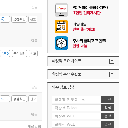
답글
PC 견적이 궁금하다면?
IT인벤 견적게시판
감
0
공감 확인
신고
매일매일,
인벤 출석체크!
주사위 굴리고 포인트!
답글
인벤 마블
감
0
공감 확인
신고
+
확장팩 주요 사이트
+
확장팩 주요 수집품
답글
와우 정보 검색
감
0
공감 확인
신고
검색
검색
답글
검색
검색
새로고침