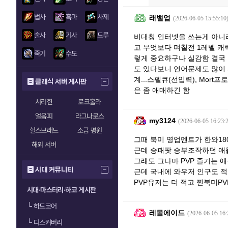
법사
흑마
사제
래밸업
(2026-06-05 15:55:10
술사
기사
드루
비대칭 인터넷을 쓰는게 아니
고 무엇보다 며칠전 1레벨 캐
죽기
수도
렇게 중요하구나 실감함 결국 
도 있다보니 언어문제도 많이
계...스펠큐(선입력), Mor
클래식 서버 게시판
은 좀 애매하긴 함
서리한
로크홀라
얼음피
라그나로스
my3124
(2026-06-05 16:23:
힐스브래드
소금 평원
그때 북미 영업멘트가 한와18
해외 서버
근데 승패팟 승부조작하던 애
그래도 그나마 PVP 즐기는 
시대 커뮤니티
근데 국내에 와우저 인구도 
PVP유저는 더 적고 찐북미PV
시대·마스터리·하코 게시판
└
하드코어
레몰에이드
(2026-06-05 16:
└
디스커버리