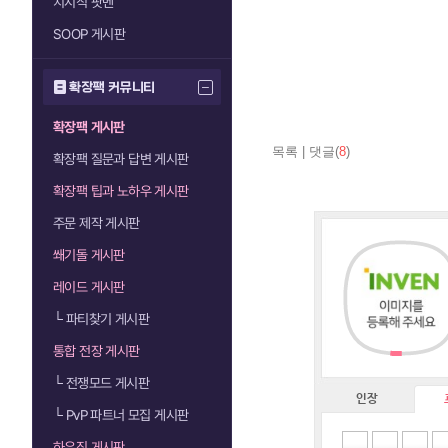
치지직 팟벤
SOOP 게시판
확장팩 커뮤니티
확장팩 게시판
목록
|
댓글(
8
)
확장팩 질문과 답변 게시판
확장팩 팁과 노하우 게시판
주문 제작 게시판
쐐기돌 게시판
레이드 게시판
└
파티찾기 게시판
통합 전장 게시판
└
전쟁모드 게시판
인장
└
PvP 파트너 모집 게시판
하우징 게시판