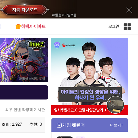
혜택.아이마트
로그인
인
벤
전
체
사
이
트
맵
와우 인벤 확장팩 게시판
조회:
1,927
추천:
0
게임 캘린더
더보기+