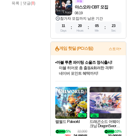
모집
목록
|
댓글(
8
)
아스오라 CBT 모집
08.19
참가자 모집까지 남은 기간
11
20
05
22
Days
Hours
Min
Sec
게임 핫딜 (PC/스팀)
스토어+
마블 투혼 파이팅 소울즈 정식출시!
마블 히어로 총 출동&화려한 격투!
네이버 포인트 혜택까지!
인벤게임즈 8월 특별 할인!
드래곤소드: 어웨이크닝 입점!
문명 7 특별 할인!
귀무자: 검의 길 예약 판매 중!
비스트 오브 리인카네이션 정식 출시!
커세어 코브 출시 기념 할인!
더 렐릭 퍼스트 가디언 정식 출시
베데스다 40주년 기념 할인 중!
캡콤 프렌차이즈 할인 진행 중!
캡콤 일부 상품 상시 할인
스타워즈 은하계 레이서
로블록스 기프트 카드 공식 입점
인기 퍼블리셔 모음!
스팀으로 만나는 드래곤소드!
조선&고려 DLC 출시 예정
10% 할인과
게임프릭 신작 IP
해적'섬'을 발전시키자!
설화x하드코어 액션!
베데스다의 명작들을
몬헌, 바하 등 인기 IP를
몬헌 와일즈 & 드래곤즈 도그마2
인벤게임즈에서 10% 추가 적립
Robux를 가장 안전하고
최대 90% 할인가를 만나보세요!
네이버혜택과 함께 만나보세요!
50%할인&추가 적립까지!
이니&베니 혜택까지!
네이버 혜택가와 함께 예약하세요!
할인&네이버혜택으로 만나보세요!
네이버페이 혜택과 만나보세요!
40주년 프로모션으로 만나보세요!
할인가에 만나보세요!
일부 에디션 상시 할인!
혜택으로 예약 판매 중
편안하게 충전하세요
팰월드 Palworld
드래곤소드 어웨이
크닝 DragonSword A
wakening
5%
32,000
10%