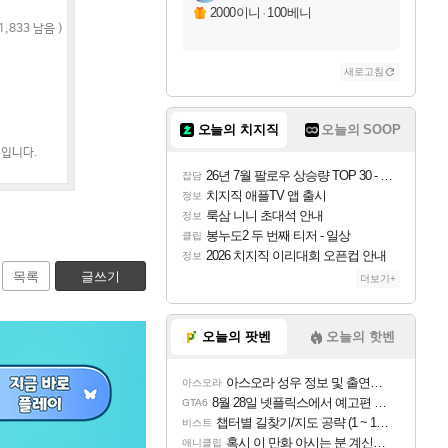
2000이니
·
100베니
,833 남음 )
새로고침
오늘의 치지직
오늘의 SOOP
째입니다.
26년 7월 팔로우 상승량 TOP 30 - 월간 치지직
잡담
치지직 애플TV 앱 출시
정보
룩삼 니니 초대석 안내
정보
봉누도2 두 번째 티저 - 일상
클립
2026 치지직 이리대회 오픈컵 안내
정보
목록
글쓰기
더보기+
오늘의 팟벤
오늘의 핫벤
아스오라 성우 정보 및 출연작 모음
아스오라
8월 28일 넷플릭스에서 예고편 공개 예정
GTA6
챕터별 길찾기/지도 공략 (1 ~ 12장)
비스트
혹시 이 만화 아시는 분 계신가요
애니클립