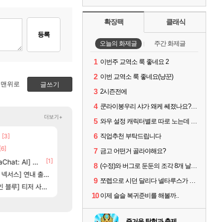
확장팩
클래식
등록
오늘의 화제글
주간 화제글
1
이번주 교역소 룩 좋네요 2
2
이번 교역소 룩 좋네요(냥꾼)
맨위로
글쓰기
3
2시즌전에
4
쿤라이봉우리 샤가 왜케 쎄졌나요? ㅋㅋㅋ
더보기+
5
와우 설정 캐릭터별로 따로 노는데 통일시키는법 있나요
6
[3]
[107]
[125]
직업추천 부탁드립니다
제나 ㄷㄷ
벨가르딘 나이트메어 TOP 10 직업별 분포
챕터별 길찾기/지도 공략 (1 ~ 12장)
로아
비스트
[6]
[83]
보상 공지 나온거 10추 하니 올리자
스위치2판 ‘몬헌 와일즈’, 30~40fps 목표 추
로아
해외겜
7
금고 어떤거 골라야해요?
[1]
[65]
at: AI] 공개
부산 헌혈 먹튀 ㄷㄷ..
4컷 만화 | 야간 보초는 너무 힘들어
메이플
아주프로
8
(수정)와 버그로 둔둔의 조각 8개 날라갔다
4]
[148]
[1]
스] 연내 출시 예정
8월 9일 썬데이 메이플
7년만에 가족여행을 다녀왔습니다.
메이플
여행
9
쪼렙으로 시던 달리다 넬타루스가 나오면 긴장해야 할 몹
[208]
] 티저 사이트 오픈
신호등 2인 40%글 존나 긁히네 씨발
쿠를 먼저 보내서 기습하는 법
메이플
비스트
10
이제 슬슬 복귀준비를 해볼까..
즐거운 탐험과 축제