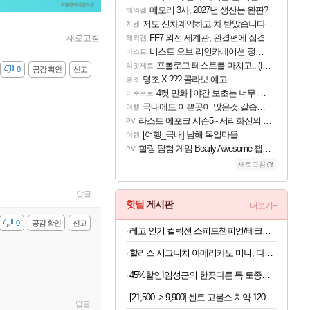
메모리 3사, 2027년 생산분 완판?
해외겜
저도 신차계약하고 차 받았습니다
차벤
FF7 외전 세계관, 완결편에 집결
새로고침
해외겜
비스트 오브 리인카네이션 정보/공략글 모음
비스트
프롤로그 테스트를 마치고.. (feat. 리아)
리밋제로
감
0
공감 확인
신고
명조 X ??? 콜라보 예고
명조
4컷 만화 | 야간 보초는 너무 힘들어
아주프로
국내에도 이쁜곳이 많은것 같습니다
여행
라스트 에포크 시즌5 - 서리화신의 분노 티저
PV
[여행_국내] 남해 독일마을
여행
힐링 탐험 게임 Bearly Awesome 챕터 1 트레일러
PV
새로고침
답글
핫딜
게시판
더보기+
감
0
공감 확인
신고
레고 인기 컬렉션 스피드챔피언/테크닉/아이콘/디즈니 등
할리스 시그니처 아메리카노 미니, 다크, 0.9g, 100개입, 1개
45%할인!임성근의 한끗다른 특 토종순대국, 600g, 7팩
[21,500 -> 9,900] 센토 고불소 치약 120g x 4개
답글