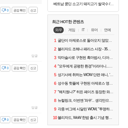
베트남 쿵딘 소고기 돼지고기 쌀국수 / 정식 수입
감
0
공감 확인
신고
최근 HOT한 콘텐츠
와우
게임
IT
유머
연예
1
굴단이 아제로스로 돌아오지 않았다면? 와우 클래식+ 주목
2
블리자드 조해나 패리스 사장 - 35년 역사, 그리고 비전
답글
3
악마술사로 구현된 흑마법사, 디아4 x 와우 콜라보 살펴보기
4
"모두에게 공평한 환경"이라더니...여전히 살아있는 애드온
감
0
공감 확인
신고
5
성기사에 취하는 WOW 단편 애니, '신성한 모든 것'
6
성수동 핫플에 구현된 아제로스 영웅들의 안식처, WoW 홈스윗홈
7
"해치웠나?" 히든 페이즈 등장한 와우 '한밤', 세계 최초 킬은 '팀 리퀴드'
8
뉴럴링크, 이번엔 '와우'... 생각만으로 게임하는 시대 성큼
답글
9
각종 버그에 시달린 WOW, "투명하고 신속한 소통과 대응 약속"
10
블리자드, WoW 한밤 출시 기념 행사 '홈스윗홈' 28일 개최
감
0
공감 확인
신고