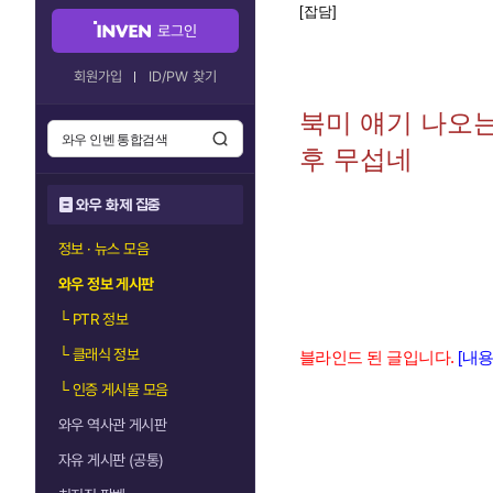
[잡담]
로그인
회원가입
ID/PW 찾기
북미 얘기 나오는
후 무섭네
와우 화제 집중
정보 · 뉴스 모음
와우 정보 게시판
└
PTR 정보
└
클래식 정보
블라인드 된 글입니다.
[내
└
인증 게시물 모음
와우 역사관 게시판
자유 게시판 (공통)