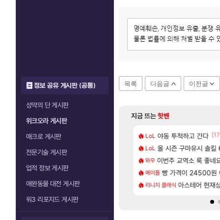
목록
다음글
이전글
정보 공유 게시판 (공통)
성약의 단 게시판
지금 뜨는
핫벤
위크오라 게시판
[125]
[17
나이트메어 TOP 10 직업별 분포
 길찾기/지도 공략 (1 ~ 12장)
야동 투척하고 간다
비스트 오브 리인
LoL
비스트
매크로 게시판
[83]
 나온거 10추 하니 올리자
2판 ‘몬헌 와일즈’, 30~40fps 목표 추정
올 시즌 구마유시 솔킬 6
리싱크드 1.06 패
LoL
리싱크드
전문기술 게시판
[65]
혈 먹튀 ㄷㄷ..
컷 만화 | 야간 보초는 너무 힘들어
이번주 교역소 룩 좋네요
동해바다 추암해수욕
와우
여행
업적 정보 게시판
[148]
[1]
일 썬데이 메이플
에 가족여행을 다녀왔습니다.
빵 가격이 24500원 이
혹시 이 만화 아
메이플
애니클립
애완동물 대전 게시판
[208]
2인 40%글 존나 긁히네 씨발
 먼저 보내서 기습하는 법
국내에도 이쁜곳이 
아스테어 현재
리니지 클래식
여행
워3 리포지드 게시판