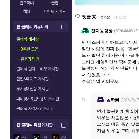
윈드러너
줄진
해외
게이트 서버
(8)
댓글
등록순
|
최신순
클래식 커뮤니티
잔디농장장
(2026-06-05 15:
클래식 게시판
난 디스커버리 해보고 싶어서
일단 사람이 진짜 많음.. 한
└
3추글 모음
느 레벨던 항상 사람이 바글바
└
질문과 답변
그리고 게임하면서 핑때문에 손
불편했던 점은 각 인던들이나
클래식 팁과 노하우 게시판
서 했었음 ㅋㅋ
던전&레이드 게시판
결국은 뭐 언어문제...
투기장&전장 게시판
파티찾기&길드홍보 게시판
놈확찢
(2026-06-05
클래식 사건사고 게시판
먼가 불편한게 확실히
와우는 사람많은 rpg
그시절 미친 흥겜 맛을
클래식 직업 게시판
지금 와우랑 그때 와
전사
도적
냥꾼