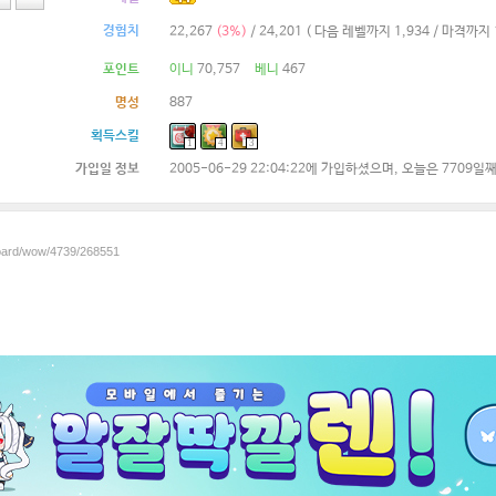
경험치
22,267
(3%)
/ 24,201
( 다음 레벨까지 1,934 / 마격까지 1
포인트
이니
70,757
베니
467
명성
887
획득스킬
1
4
3
가입일 정보
2005-06-29 22:04:22에 가입하셨으며, 오늘은 7709일
board/wow/4739/268551