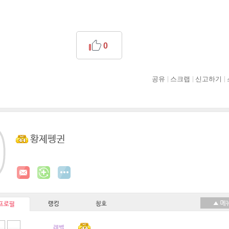
0
공유
스크랩
신고하기
황제펭귄
랭킹
칭호
프로필
레벨