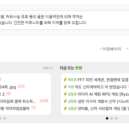
이전페이지
지금 뜨는
팟벤
더보기+
]
카네이션 정보/공략글 모음
100:8 보다 효율이 좋은 상향된 아
FF7 외전 세계관, 완결편에 집결
로아
해외겜
[23]
[2]
4회..jpg
치노트 (8/5)
페이즈 감상평
저도 신차계약하고 차 받았습니다
LoL
차벤
[2]
[87]
 2
장
빵값 문의 후기
라이자 AI 채팅 RPG 게임 [RyzaCh
메이플
섭컬겜
[3]
[208]
[10
라길래 결제 취소하고 나왔다
시는 분 계신가요
챌린저#77777 저격했습니다!
섬란 카구라 개발사 신작 [시노비 넥서
메이플
섭컬겜
[7]
[13]
많은것 같습니다
상황 악덕작업장몰락
장비 올환 이후 약 7개월
넷마블, 신작 서브컬쳐 게임 [펄 인 블루
검은사막
섭컬겜