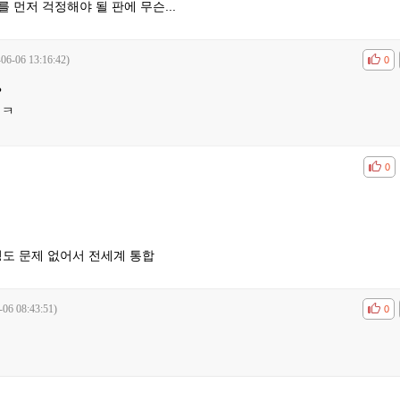
 먼저 걱정해야 될 판에 무슨...
-06-06 13:16:42)
공감
비공
0
?
 ㅋ
공감
비공
0
도 문제 없어서 전세계 통합
-06 08:43:51)
공감
비공
0