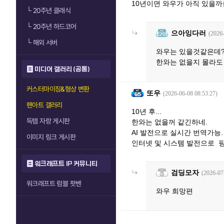
10년이면 와우가 아직 있을까를
└
20주년 클래식
└
20주년 하드코어
으아잉다러
(2026
└
해외 서버
와우는 있을것같은데
한와는 없을지 몰라도
미디어 갤러리 (공통)
커스터마이징&형상 변환
또우
(2026-06-08 08:53:27)
팬아트 갤러리
10년 후...
득템 자랑 게시판
한와는 없을꺼 같긴하네.
AI 발전으로 실시간 번역가능.
이미지 링크 게시판
인터넷 및 시스템 발전으로 핑
워크래프트 IP 커뮤니티
검딩모자
(2026-07
워크래프트 럼블 팟벤
와우 희망편