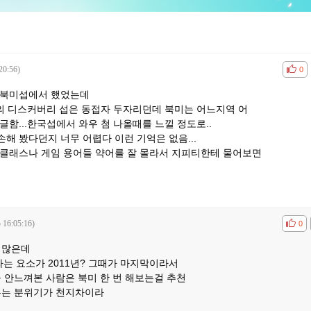
20:56)
공감
비공
0
 북미섭에서 했었는데
국의 디스커버리 섭은 동접자 두자리던데 북미는 어느지역 어
글함...한국섭에서 와우 첨 나올때를 느낄 정도로..
해 봤다던지 너무 어렵다 이런 기억은 없음...
 클래스나 게임 용어들 약어를 잘 몰라서 지피티한테 물어보면
 16:05:16)
공감
비공
0
 많은데
라는 요소가 2011년? 그때가 마지막이라서
 안느껴본 사람은 북미 한 번 해보는걸 추천
우는 분위기가 천지차이라