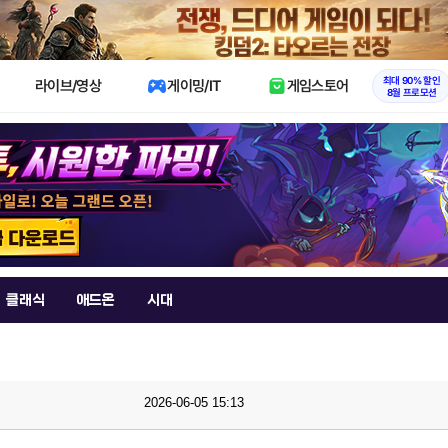
X
최대 90% 할인
라이브/영상
게이밍/IT
게임스토어
8월 프로모션
클래식
애드온
시대
2026-06-05 15:13