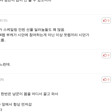
나 됐는지 감이 안 올 수 있으니까
43:35)
공감
비공
0
 스케일링 안된 선풀 딜러놈들도 꽤 많음.
84렙 부캐가 시던에 참여하는게 아닌 이상 쪼렙끼리 시던가
름..
공감
비공
0
 느린데.
26)
공감
비공
0
 한번은 냥꾼이 몹을 어디서 끌고 와서
가 앞에서 항상 먼저감
다