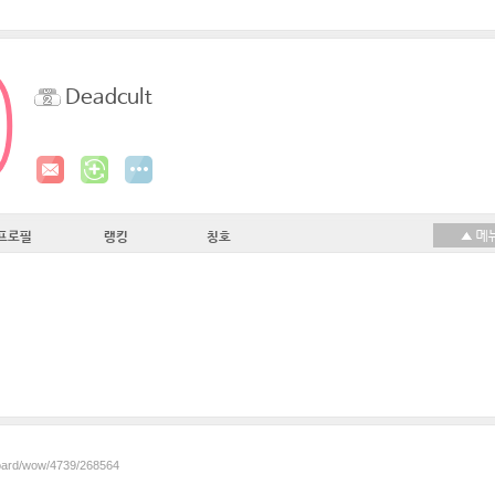
Deadcult
프로필
랭킹
칭호
board/wow/4739/268564