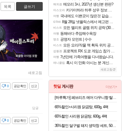
메모리 3사, 2027년 생산분 완판?
해외겜
목록
글쓰기
카가미하라 하루 성우 정보 및 주요 필모
아스오라
국내에도 이쁜곳이 많은것 같습니다
여행
8월 28일 넷플릭스에서 예고편 공개 예정
GTA6
모든 엘리트 골렘 위치 공략 (30개) - 방랑 결투가
비스트
동해바다 추암해수욕장
여행
공명자 모먼트 | 수수
명조
모든 요리/작물 책 획득 위치 공략 (36개) - 미식가 도전과제
비스트
프로젝트 RX 도쿄 게임쇼 참가 결정
섭컬겜
7년만에 가족여행을 다녀왔습니다.
여행
혹시 이 만화 아시는 분 계신가요
애니클립
새로고침
새로고침
핫딜
게시판
감
0
공감 확인
신고
더보기+
[하루특가] 페브리즈 에어 다우니향 탈취제 본품, 165g, 4개
65%할인>사리원 닭곰탕, 600g, 4팩
답글
65%할인 사리원 닭곰탕, 600g, 4팩
감
0
공감 확인
신고
35%할인 달구벌 돼지 생막창 세트, 500g, 2봉