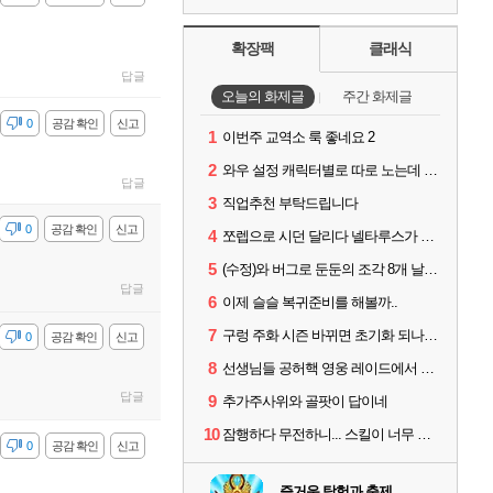
확장팩
클래식
답글
오늘의 화제글
주간 화제글
감
0
공감 확인
신고
1
이번주 교역소 룩 좋네요 2
2
와우 설정 캐릭터별로 따로 노는데 통일시키는법 있나요
답글
3
직업추천 부탁드립니다
감
0
공감 확인
신고
4
쪼렙으로 시던 달리다 넬타루스가 나오면 긴장해야 할 몹
5
(수정)와 버그로 둔둔의 조각 8개 날라갔다
답글
6
이제 슬슬 복귀준비를 해볼까..
7
구렁 주화 시즌 바뀌면 초기화 되나요?
감
0
공감 확인
신고
8
선생님들 공허핵 영웅 레이드에서 굴리면 영웅템 인거죠?
답글
9
추가주사위와 골팟이 답이네
10
잠행하다 무전하니... 스킬이 너무 많소...ㅠㅠ
감
0
공감 확인
신고
즐거운 탐험과 축제