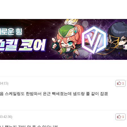
14:15)
공감
비공
1
음 스케일링도 한밤와서 은근 빡세졌는데 넴드랑 쫄 같이 잡겠
03:42:36)
공감
비공
1