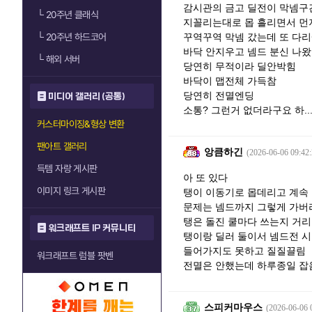
감시관의 금고 딜전이 막넴구
└
20주년 클래식
지꼴리는대로 몹 흘리면서 먼
└
20주년 하드코어
꾸역꾸역 막넴 갔는데 또 다
바닥 안지우고 넴드 분신 나왔
└
해외 서버
당연히 무적이라 딜안박힘
바닥이 맵전체 가득참
당연히 전멸엔딩
미디어 갤러리 (공통)
소통? 그런거 없더라구요 하..
커스터마이징&형상 변환
팬아트 갤러리
앙큼하긴
(2026-06-06 09:42:
득템 자랑 게시판
아 또 있다
이미지 링크 게시판
탱이 이동기로 몹데리고 계속
문제는 넴드까지 그렇게 가버
탱은 돌진 쿨마다 쓰는지 거
워크래프트 IP 커뮤니티
탱이랑 딜러 둘이서 넴드전 
들어가지도 못하고 질질끌림
워크래프트 럼블 팟벤
전멸은 안했는데 하루종일 
스피커마우스
(2026-06-06 