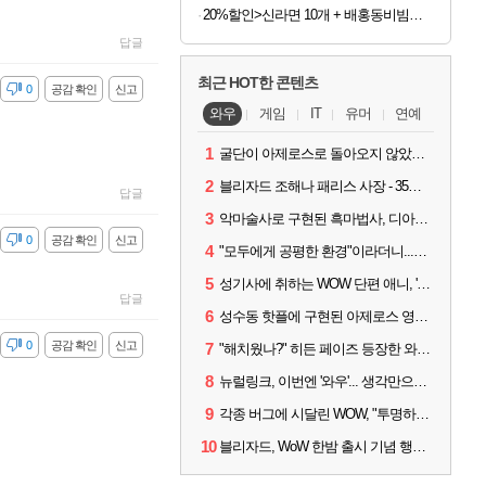
20%할인>신라면 10개 + 배홍동비빔면 8개, 1박스
답글
최근 HOT한 콘텐츠
감
0
공감 확인
신고
와우
게임
IT
유머
연예
1
굴단이 아제로스로 돌아오지 않았다면? 와우 클래식+ 주목
2
블리자드 조해나 패리스 사장 - 35년 역사, 그리고 비전
답글
3
악마술사로 구현된 흑마법사, 디아4 x 와우 콜라보 살펴보기
감
0
공감 확인
신고
4
"모두에게 공평한 환경"이라더니...여전히 살아있는 애드온
5
성기사에 취하는 WOW 단편 애니, '신성한 모든 것'
답글
6
성수동 핫플에 구현된 아제로스 영웅들의 안식처, WoW 홈스윗홈
감
0
공감 확인
신고
7
"해치웠나?" 히든 페이즈 등장한 와우 '한밤', 세계 최초 킬은 '팀 리퀴드'
8
뉴럴링크, 이번엔 '와우'... 생각만으로 게임하는 시대 성큼
9
각종 버그에 시달린 WOW, "투명하고 신속한 소통과 대응 약속"
10
블리자드, WoW 한밤 출시 기념 행사 '홈스윗홈' 28일 개최