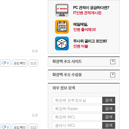
PC 견적이 궁금하다면?
IT인벤 견적게시판
매일매일,
인벤 출석체크!
주사위 굴리고 포인트!
인벤 마블
답글
+
확장팩 주요 사이트
감
0
공감 확인
신고
+
확장팩 주요 수집품
와우 정보 검색
검색
검색
답글
검색
검색
감
0
공감 확인
신고