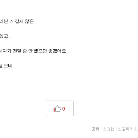
러본 거 같지 않은
고 .
다가 전멸 좀 안 했으면 좋겠어요 .
탐 오네
0
공유
스크랩
신고하기