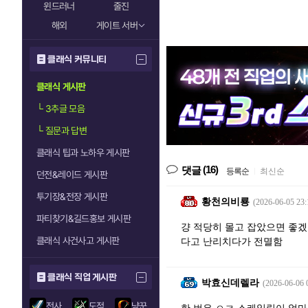
윈드러너
줄진
해외
게이트 서버
클래식 커뮤니티
클래식 게시판
└
3추글 모음
└
질문과 답변
클래식 팁과 노하우 게시판
(16)
댓글
등록순
|
최신순
던전&레이드 게시판
투기장&전장 게시판
황천의비룡
(2026-06-05 23:
파티찾기&길드홍보 게시판
걍 적당히 몰고 잡았으면 좋겠
클래식 사건사고 게시판
다고 난리치다가 전멸함
클래식 직업 게시판
박효신데렐라
(2026-06-06 
전사
도적
냥꾼