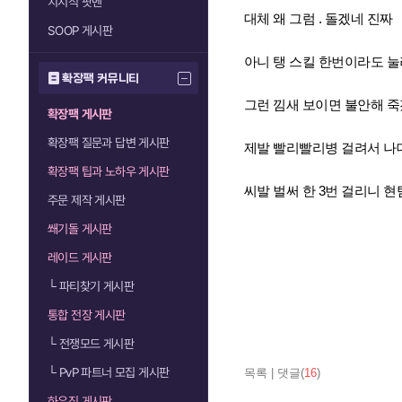
치지직 팟벤
대체 왜 그럼 . 돌겠네 진짜
SOOP 게시판
아니 탱 스킬 한번이라도 눌
확장팩 커뮤니티
그런 낌새 보이면 불안해 죽겠
확장팩 게시판
확장팩 질문과 답변 게시판
제발 빨리빨리병 걸려서 나대
확장팩 팁과 노하우 게시판
씨발 벌써 한 3번 걸리니 현
주문 제작 게시판
쐐기돌 게시판
레이드 게시판
└
파티찾기 게시판
통합 전장 게시판
└
전쟁모드 게시판
└
PvP 파트너 모집 게시판
목록
|
댓글(
16
)
하우징 게시판