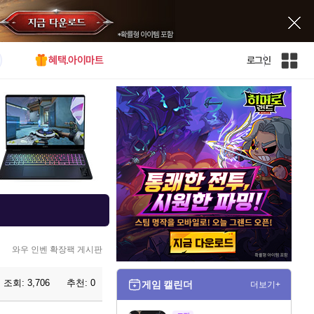
혜택.아이마트
로그인
인
벤
전
체
사
이
트
맵
와우 인벤 확장팩 게시판
조회:
3,706
추천:
0
게임 캘린더
더보기+