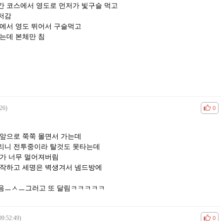
간 코스에서 영도로 먼저가 빛구슬 먹고
저감
리에서 영도 뛰어서 구슬먹고
는데 본체만 침
.
26)
공감
비공
0
 앞으로 쭉쭉 몰면서 가는데
리니 전투중이라 탈것도 못타는데
리가 너무 멀어져버림
시작하고 세명은 벽생겨서 넴드방에
잡음ㅡㅅㅡ그러고 또 달림ㅋㅋㅋㅋㅋ
09:52:49)
공감
비공
0