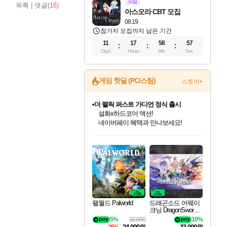
모집
목록
|
댓글(
16
)
아스오라 CBT 모집
08.19
참가자 모집까지 남은 기간
11
17
58
56
Days
Hours
Min
Sec
게임 핫딜 (PC/스팀)
스토어+
더 렐릭 퍼스트 가디언 정식 출시
설화x하드코어 액션!
네이버페이 혜택과 만나보세요!
인벤게임즈 8월 특별 할인!
드래곤소드: 어웨이크닝 입점!
문명 7 특별 할인!
마블 투혼 파이팅 소울즈 정식출시!
귀무자: 검의 길 예약 판매 중!
비스트 오브 리인카네이션 정식 출시!
커세어 코브 출시 기념 할인!
베데스다 40주년 기념 할인 중!
캡콤 프렌차이즈 할인 진행 중!
캡콤 일부 상품 상시 할인
스타워즈 은하계 레이서
로블록스 기프트 카드 공식 입점
인기 퍼블리셔 모음!
스팀으로 만나는 드래곤소드!
조선&고려 DLC 출시 예정
마블 히어로 총 출동&화려한 격투!
10% 할인과
게임프릭 신작 IP
해적'섬'을 발전시키자!
베데스다의 명작들을
몬헌, 바하 등 인기 IP를
몬헌 와일즈 & 드래곤즈 도그마2
인벤게임즈에서 10% 추가 적립
Robux를 가장 안전하고
최대 90% 할인가를 만나보세요!
네이버혜택과 함께 만나보세요!
50%할인&추가 적립까지!
네이버 포인트 혜택까지!
이니&베니 혜택까지!
네이버 혜택가와 함께 예약하세요!
할인&네이버혜택으로 만나보세요!
40주년 프로모션으로 만나보세요!
할인가에 만나보세요!
일부 에디션 상시 할인!
혜택으로 예약 판매 중
편안하게 충전하세요
팰월드 Palworld
드래곤소드 어웨이
크닝 DragonSword A
wakening
5%
32,000
10%