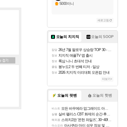
5000이니
새로고침
오늘의 치지직
오늘의 SOOP
26년 7월 팔로우 상승량 TOP 30 - 월간 치지직
잡담
치지직 애플TV 앱 출시
정보
룩삼 니니 초대석 안내
정보
봉누도2 두 번째 티저 - 일상
클립
2026 치지직 이리대회 오픈컵 안내
정보
더보기+
오늘의 팟벤
오늘의 핫벤
모든 바우에라 업그레이드 아이템 획득 위치 공략 (89개)
비스트
실버 팰리스 CBT 화제의 순간·후기 모음
실팰
스위치2판 ‘몬헌 와일즈’, 30~40fps 목표 추정
해외겜
아사쿠라 마이 성우 정보 및 주요 필모
아스오라