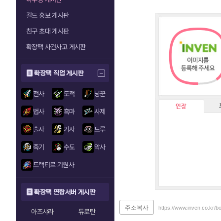
길드 홍보 게시판
친구 초대 게시판
확장팩 사건사고 게시판
확장팩 직업 게시판
전사
도적
냥꾼
인장
법사
흑마
사제
술사
기사
드루
죽기
수도
악사
드랙티르 기원사
확장팩 연합서버 게시판
주소복사
https://www.inven.co.kr/
아즈샤라
듀로탄