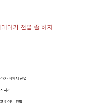
나대다가 전멸 좀 하지
 몰다가 뒤져서 전멸
가자니까
" 고 하더니 전멸