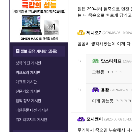
템렙 290짜리 혈죽으로 던전 
는 다 죽손으로 빠르게 당기고
제니오7
(2026-06-06 10:20:4
곰곰히 생각해봤는데 이게 다
정보 공유 게시판 (공통)
맛스타치프
(2026
성약의 단 게시판
그런듯 ㅋㅋㅋㅋ
위크오라 게시판
매크로 게시판
용왕
(2026-06-09 10
전문기술 게시판
업적 정보 게시판
이게 맞는듯 ㅋㅋㅋㅋ
애완동물 대전 게시판
모시깽이
워3 리포지드 게시판
(2026-06-06 10:43:
무리해서 죽으면 부활해서 다