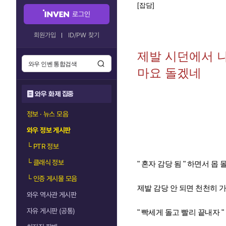
[잡담]
로그인
회원가입
ID/PW 찾기
제발 시던에서 
마요 돌겠네
와우 화제 집중
정보 · 뉴스 모음
와우 정보 게시판
└
PTR 정보
└
클래식 정보
" 혼자 감당 됨 " 하면서 몹
└
인증 게시물 모음
제발 감당 안 되면 천천히 
와우 역사관 게시판
자유 게시판 (공통)
" 빡세게 돌고 빨리 끝내자 