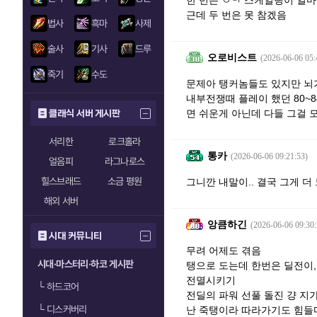
한 번은 ㅇㅋ 스케일링이 얼마
근데 두 번은 못 참겠음
법사
흑마
사제
술사
기사
드루
오로비스트
(2026-06-06 05:
죽기
수도
문제아 탱커놈들도 있지만 뇌가
내부전쟁때 플레이 했던 80~
면 쉬운게 아닌데 다들 그걸 모
클래식 서버 게시판
서리한
로크홀라
통카
(2026-06-06 09:21:53)
얼음피
라그나로스
힐스브래드
소금 평원
그니깐 내말이.. 결국 그게 더
해외 서버
앙큼하긴
(2026-06-06 09:30:
시대 커뮤니티
무려 어제도 겪음
시대·마스터리·하코 게시판
탱으로 도는데 한번은 딜전이,
전멸시키기
└
하드코어
전딜의 파워 선풀 돌진 걍 지
└
디스커버리
난 죽탱이라 따라가기도 힘들