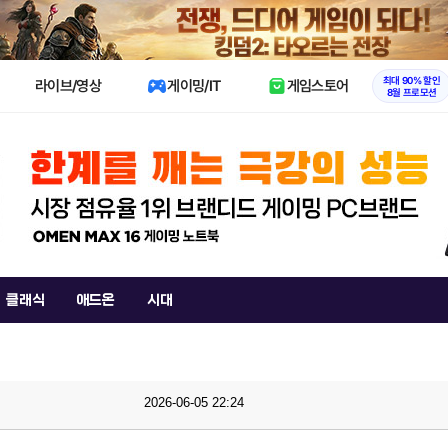
X
최대 90% 할인
라이브/영상
게이밍/IT
게임스토어
8월 프로모션
클래식
애드온
시대
2026-06-05 22:24