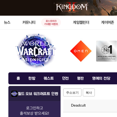
로스트아크
뉴스
커뮤니티
게임캘린더
게이머존
기대평 이벤트
홈
한밤
퀘스트
던전
평판
명예의 전당
주소보기
복사
월드 오브 워크래프트 인벤
Deadcult
로그인하고
출석보상
받으세요!