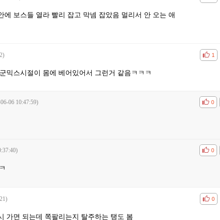
안에 보스들 열라 빨리 잡고 막넴 잡았음 멀리서 안 오는 애
2)
공감
비공
1
 군믹스시절이 몸에 베어있어서 그런거 같음ㅋㅋㅋ
-06-06 10:47:59)
공감
비공
0
:37:40)
공감
비공
0
ㅋ
21)
공감
비공
0
시 가면 되는데 쪽팔리는지 탈주하는 탱도 봄