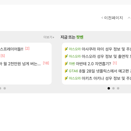
이전페이지
지금 뜨는
팟벤
더보기+
[2]
스프레이어들!!
 괴도 영상 l 타카마키 안·댄싱 스타
페이커가 미리 알려준 방출순서 ㄷㄷ
아사쿠라 마이 성우 정보 및 주
LoL
아스오라
[5]
화제의 순간·후기 모음
태극기 또 거꾸로 해놨네 미친것들 
아스오라 성우 정보 및 출연작 
메이플
아스오라
[18]
[11]
[1]
천만원 넘게 버는 인간 있던데
 도전과제 달성법
아반테 2.0 자연흡기?
이 맛에 주말던전 돔
리니지M
차벤
[2]
[19]
 때 꾸르륵소리나는데
미쳤다. 자랑글
8월 28일 넷플릭스에서 예고편 
리니지M
GTA6
 2.0NA 기변하면 유류비 절약이 얼마나 될까요..?
애초에 홀딩저가가 짜치는게 이거임 
아키츠 아키나 성우 정보 및 주
로아
아스오라