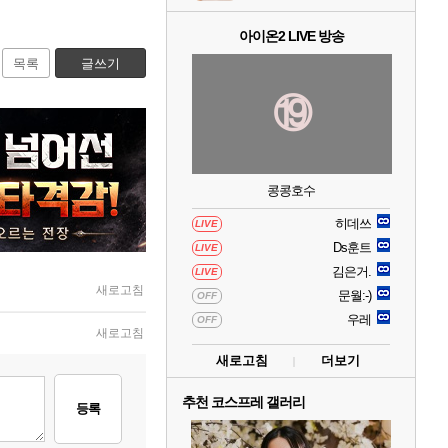
아이온2 LIVE 방송
목록
글쓰기
⑲
콩콩호수
히데쓰
LIVE
Ds훈트
LIVE
김은거.
LIVE
새로고침
문월:-)
OFF
우레
OFF
새로고침
새로고침
더보기
추천 코스프레 갤러리
등록