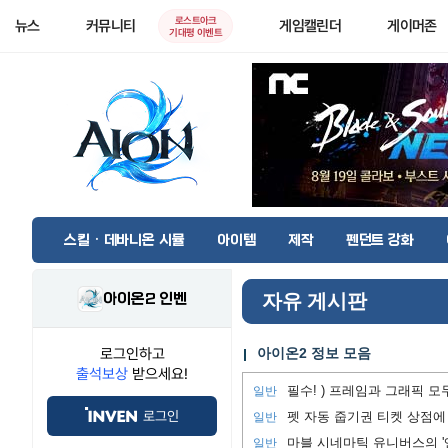
로스트아크
뉴스
커뮤니티
게임캘린더
게이머존
기대평 이벤트
스킬 · 데바니온 시뮬
아이템
제작
펜던트 강화
아이온2 인벤
자유 게시판
로그인하고
아이온2 정보 모음
출석보상
받으세요!
일반
로그인
펫 자동 줍기권 티켓 상점에
일반
마블 시네마틱 유니버스의 '
일반