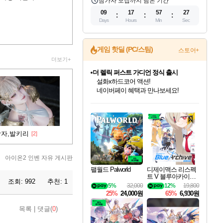
참가자 모집까지 남은 기간
09
17
57
26
Days
Hours
Min
Sec
게임 핫딜 (PC/스팀)
스토어+
더보기+
더 렐릭 퍼스트 가디언 정식 출시
설화x하드코어 액션!
네이버페이 혜택과 만나보세요!
인벤게임즈 8월 특별 할인!
드래곤소드: 어웨이크닝 입점!
문명 7 특별 할인!
마블 투혼 파이팅 소울즈 정식출시!
귀무자: 검의 길 예약 판매 중!
비스트 오브 리인카네이션 정식 출시!
커세어 코브 출시 기념 할인!
베데스다 40주년 기념 할인 중!
캡콤 프렌차이즈 할인 진행 중!
캡콤 일부 상품 상시 할인
스타워즈 은하계 레이서
로블록스 기프트 카드 공식 입점
인기 퍼블리셔 모음!
스팀으로 만나는 드래곤소드!
조선&고려 DLC 출시 예정
마블 히어로 총 출동&화려한 격투!
10% 할인과
게임프릭 신작 IP
해적'섬'을 발전시키자!
베데스다의 명작들을
몬헌, 바하 등 인기 IP를
몬헌 와일즈 & 드래곤즈 도그마2
인벤게임즈에서 10% 추가 적립
Robux를 가장 안전하고
최대 90% 할인가를 만나보세요!
네이버혜택과 함께 만나보세요!
50%할인&추가 적립까지!
네이버 포인트 혜택까지!
이니&베니 혜택까지!
네이버 혜택가와 함께 예약하세요!
할인&네이버혜택으로 만나보세요!
40주년 프로모션으로 만나보세요!
할인가에 만나보세요!
일부 에디션 상시 할인!
혜택으로 예약 판매 중
편안하게 충전하세요
학자,발키리
[2]
아이온2 인벤 자유 게시판
팰월드 Palworld
디제이맥스 리스펙
트 V 블루아카이브
조회:
992
추천:
1
팩 DJMAX RESPE
5%
32,000
12%
19,800
CT V Blue Archive P
25%
24,000원
65%
6,930원
ack DLC
목록
|
댓글(
0
)