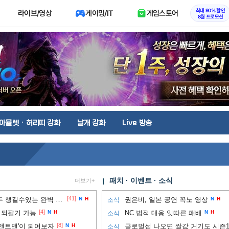
최대 90% 할인
라이브/영상
게이밍/IT
게임스토어
8월 프로모션
아뮬렛 · 허리띠 강화
날개 강화
Live 방송
패치 · 이벤트 · 소식
더보기+
[41]
필수! ) 프레임과 그래픽 모두 챙길수있는 완벽 세팅법!!
N
H
권은비, 일본 공연 꼭노 영상
N
H
소식
[4]
 되팔기 가능
N
H
NC 법적 대응 잇따른 패배
N
H
소식
[8]
앤트맨'이 되어보자
N
H
글로벌섭 나오면 쌀값 거기도 시즌
소식