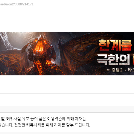
board/aion2/6388/214171