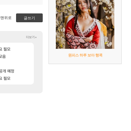
맨위로
글쓰기
더보기+
[17]
[5]
ㄷㄷ
요 필모
병신 게임 서버 관리도 못하냐 이젠?
카가미하라 하루 성우 정보 및 주요 필모
오버워치
아스오라
원피스 하루 보아 행콕
[171]
[10]
ㅋㅋㅋ
모음
패스 세계수뽑기 최고네..ㄷㄷ
무한대 아난타 유출과 앞으로의 예상 (루머)
리니지M
섭컬겜
[101]
ㅅㅂ츄츄지지 인기캐릭터 왜이러는데?
‘GTA 6’ 예판 흥행…테이크투 “내부 예상 크게 넘
메이플
해외겜
[1]
[64]
공개 예정
노진구: 전 국민한테 10만원씩 줄거야.gif
귀여운 아일릿 원희
메이플
걸그룹
[155]
[25]
ㅋㅋ
요 필모
라스트 에포크 시즌5 - 서리화신의 분노 티저
방금 직접찍은건데
리니지M
PV