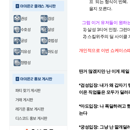
프 되는 형식이 반복.
아이온2 클래스 게시판
을지 모른다.
권성
검성
그럼 이거 유저들이 원하는
1) 살성 1티어 인정. 그런
수호성
살성
2) 스킬위주의 딜 사이클 
궁성
호법성
개인적으로 이번 쇼케이스때는
치유성
마도성
정령성
딴거 많겠지만 난 이게 제일
아이온2 홍보 게시판
*검성입장: 내가 왜 갑자기
파티 찾기 게시판
이온 직업들은 모두가 딜러라
거래 게시판
*마도입장: 나 폭딜하려고 
레기온 홍보 게시판
는다
디스코드 홍보 게시판
*궁성입장: 그냥 난 깔개딜러