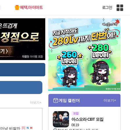
혜택.아이마트
로그인
인
벤
전
체
사
이
트
맵
게임 캘린더
더보기+
더보기+
모집
아스오라 CBT 모집
08.19
[5]
1마냥 비쌀까
N
H