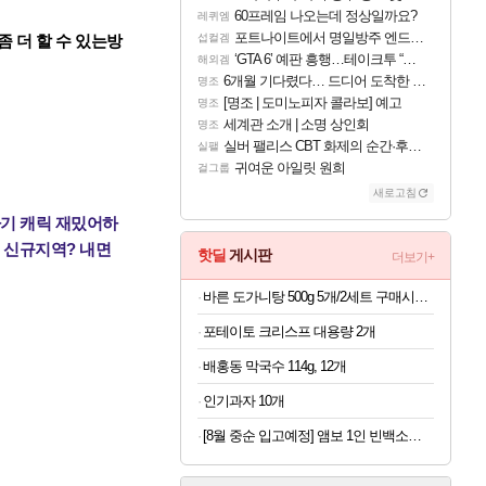
60프레임 나오는데 정상일까요?
레퀴엠
포트나이트에서 명일방주 엔드필드 [펠리카] 판매 예정
좀 더 할 수 있는방
섭컬겜
‘GTA 6’ 예판 흥행…테이크투 “내부 예상 크게 넘어”
해외겜
6개월 기다렸다… 드디어 도착한 치사 메신저백! 실물 후기
명조
[명조 | 도미노피자 콜라보] 예고
명조
세계관 소개 | 소명 상인회
명조
실버 팰리스 CBT 화제의 순간·후기 모음
실팰
귀여운 아일릿 원희
걸그룹
새로고침
 자기 캐릭 재밌어하
? 신규지역? 내면
핫딜
게시판
더보기+
바른 도가니탕 500g 5개/2세트 구매시마다 사골곰탕 2팩증정
포테이토 크리스프 대용량 2개
배홍동 막국수 114g, 12개
인기과자 10개
[8월 중순 입고예정] 앰보 1인 빈백소파 LS026 브라운 0809.2977