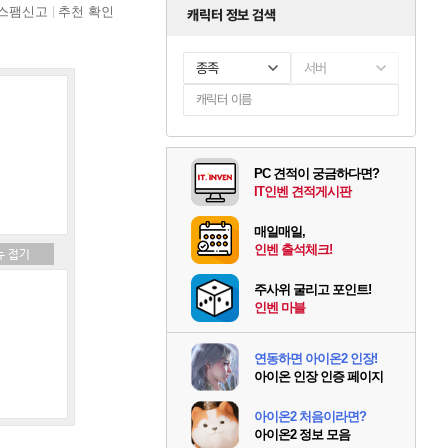
스팸신고
추천 확인
캐릭터 정보 검색
종족
서버
PC 견적이 궁금하다면?
IT인벤 견적게시판
매일매일,
인벤 출석체크!
주사위 굴리고 포인트!
인벤 마블
연동하면 아이온2 인장!
아이온 인장 인증 페이지
아이온2 처음이라면?
아이온2 정보 모음