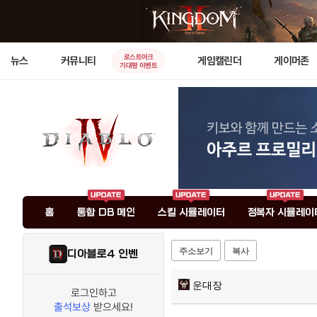
로스트아크
뉴스
커뮤니티
게임캘린더
게이머존
기대평 이벤트
홈
통합 DB 메인
스킬 시뮬레이터
정복자 시뮬레이
주소보기
복사
디아블로4 인벤
운대장
로그인하고
출석보상
받으세요!