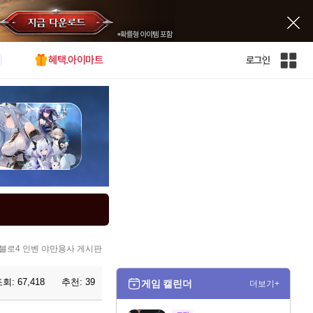
혜택.아이마트
로그인
인
벤
전
체
사
이
트
맵
블로4 인벤 야만용사 게시판
조회:
67,418
추천:
39
게임 캘린더
더보기+