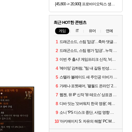
[45,800 -> 20,900] 프로바이오틱스 생유산균 골드 (2.5g x 120포) x 2개
최근 HOT한 콘텐츠
게임
IT
유머
연예
1
드래곤소드, 스팀 '압긍'…축하 댓글 달고 게임 코드 받자!
2
드래곤소드, 스팀 평가 '압긍'...누적 판매량 20만장 돌파
3
이번 주 출시! 게임프리크 신작, '비스트 오브 리인카네이션'
4
'에이밍' 김하람, "팀 내 갈등 반성... 끝까지 뛰고 싶었다"
5
스텔라 블레이드 새 주인공 이비가 부릅니다, 'Wanna be in LOVE' 뮤비 공개
6
가레나·포켓페어, ‘팰월드 온라인’ 2026년 출시 예고
7
웹젠, 뮤 IP 신작 '뮤 테오스' 상표권 출원
8
디바 잇는 '오버워치 한국 영웅', 메카 파일럿 디몬 나온다
9
소니 “PS 디스크 중단, 사업 영향 없다”
10
‘아키에이지 S: 자유의 해협’ PC MMORPG로 개발한다