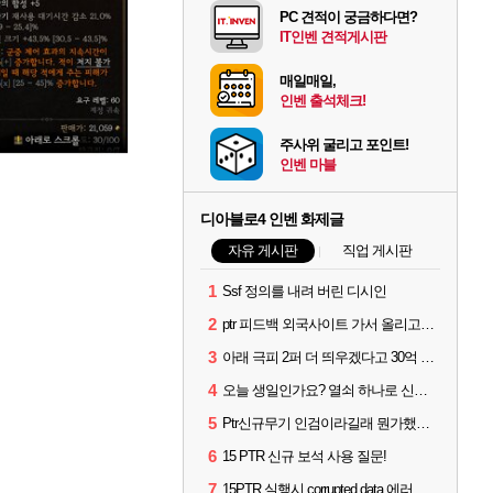
PC 견적이 궁금하다면?
IT인벤 견적게시판
매일매일,
인벤 출석체크!
주사위 굴리고 포인트!
인벤 마블
디아블로4 인벤 화제글
자유 게시판
직업 게시판
1
Ssf 정의를 내려 버린 디시인
2
ptr 피드백 외국사이트 가서 올리고옴 ㅋㅋ
3
아래 극피 2퍼 더 띄우겠다고 30억 쓴 사람입니다
4
오늘 생일인가요? 열쇠 하나로 신화문장 2개 겟했습니다.
5
Ptr신규무기 인검이라길래 뭔가했는데
6
15 PTR 신규 보석 사용 질문!
7
15PTR 실행시 corrupted data 에러 해결법