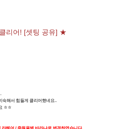
클리어! [셋팅 공유] ★
.
미숙해서 힘들게 클리어했네요..
요 ㅎㅎ
용병 라헤어 / 증원용병 바라냐로 변경하였습니다.