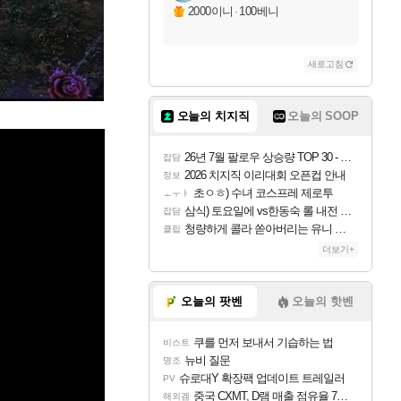
2000이니
·
100베니
새로고침
오늘의 치지직
오늘의 SOOP
26년 7월 팔로우 상승량 TOP 30 - 월간 치지직
잡담
2026 치지직 이리대회 오픈컵 안내
정보
초ㅇㅎ) 수녀 코스프레 제로투
ㅗㅜㅑ
삼식) 토요일에 vs한동숙 롤 내전 예정
잡담
청량하게 콜라 쏟아버리는 유니 ㅋㅋㅋ
클립
더보기+
오늘의 팟벤
오늘의 핫벤
쿠를 먼저 보내서 기습하는 법
비스트
뉴비 질문
명조
슈로대Y 확장팩 업데이트 트레일러
PV
중국 CXMT, D램 매출 점유율 7%…글로벌 4위로 부상
해외겜