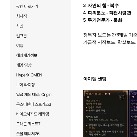
3. 자연의 힘 - 복수
팟벤 바로가기
4. 피의분노 - 작전사령관
치지직
5. 무기전문가 - 울화
차벤
정복자 보드는 276레벨 기
걸그룹
가급적
시작보드, 학살보드
여행
해외게임정보
게임 영상
HyperX OMEN
아이템 셋팅
브이 라이징
일곱 개의 대죄: Origin
몬스터헌터 스토리즈3
바이오하자드 레퀴엠
드래곤 퀘스트7
풋볼 매니저26