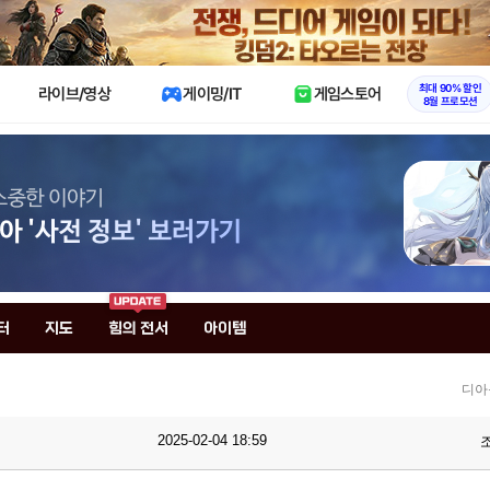
X
최대 90% 할인
라이브/영상
게이밍/IT
게임스토어
8월 프로모션
터
지도
힘의 전서
아이템
디아
2025-02-04 18:59