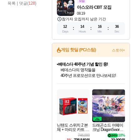
모집
목록
|
댓글(
128
)
아스오라 CBT 모집
08.19
참가자 모집까지 남은 기간
12
14
16
34
Days
Hours
Min
Sec
게임 핫딜 (PC/스팀)
스토어+
베데스다 40주년 기념 할인 중!
베데스다의 명작들을
40주년 프로모션으로 만나보세요!
인벤게임즈 8월 특별 할인!
드래곤소드: 어웨이크닝 입점!
문명 7 특별 할인!
귀무자: 검의 길 예약 판매 중!
비스트 오브 리인카네이션 정식 출시!
커세어 코브 출시 기념 할인!
더 렐릭 퍼스트 가디언 정식 출시
마블 투혼 파이팅 소울즈 예약 판매 중!
캡콤 프렌차이즈 할인 진행 중!
캡콤 일부 상품 상시 할인
스타워즈 은하계 레이서
로블록스 기프트 카드 공식 입점
인기 퍼블리셔 모음!
스팀으로 만나는 드래곤소드!
조선&고려 DLC 출시 예정
10% 할인과
게임프릭 신작 IP
해적'섬'을 발전시키자!
설화x하드코어 액션!
마블 히어로 총 출동&화려한 격투!
몬헌, 바하 등 인기 IP를
몬헌 와일즈 & 드래곤즈 도그마2
인벤게임즈에서 10% 추가 적립
Robux를 가장 안전하고
최대 90% 할인가를 만나보세요!
네이버혜택과 함께 만나보세요!
50%할인&추가 적립까지!
이니&베니 혜택까지!
네이버 혜택가와 함께 예약하세요!
할인&네이버혜택으로 만나보세요!
네이버페이 혜택과 만나보세요!
네이버 포인트 혜택까지!
할인가에 만나보세요!
일부 에디션 상시 할인!
혜택으로 예약 판매 중
편안하게 충전하세요
닌텐도 스위치 2 본
드래곤소드 어웨이
체 + 마리오 카트 월
크닝 DragonSword A
드
wakening
746,000
10%