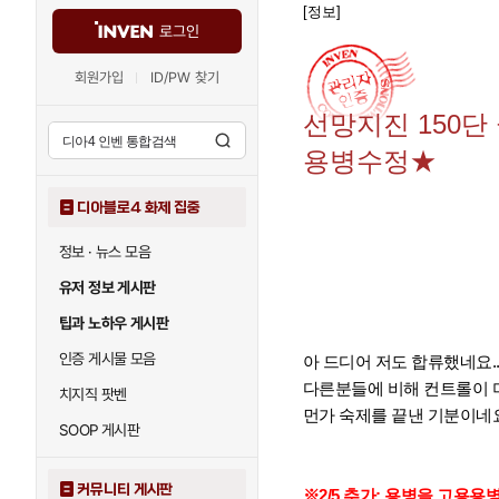
[정보]
로그인
회원가입
ID/PW 찾기
선망지진 150단 
용병수정★
디아블로4 화제 집중
정보 · 뉴스 모음
유저 정보 게시판
팁과 노하우 게시판
인증 게시물 모음
아 드디어 저도 합류했네요..
다른분들에 비해 컨트롤이 
치지직 팟벤
먼가 숙제를 끝낸 기분이네
SOOP 게시판
커뮤니티 게시판
※2/5 추가: 용병을 고용