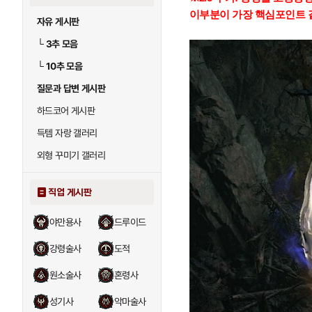
이부분이 가장 핵심포인트 
자유 게시판
└
3추 모음
└
10추 모음
질문과 답변 게시판
하드코어 게시판
득템 자랑 갤러리
외형 꾸미기 갤러리
직업 게시판
야만용사
드루이드
강령술사
도적
원소술사
혼령사
성기사
악마술사