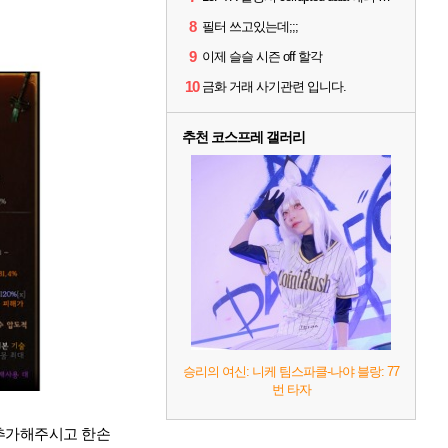
8
필터 쓰고있는데;;;
9
이제 슬슬 시즌 off 할각
10
금화 거래 사기관련 입니다.
추천 코스프레 갤러리
승리의 여신: 니케 팀스파클-나야 블랑: 77
번 타자
 추가해주시고 한손