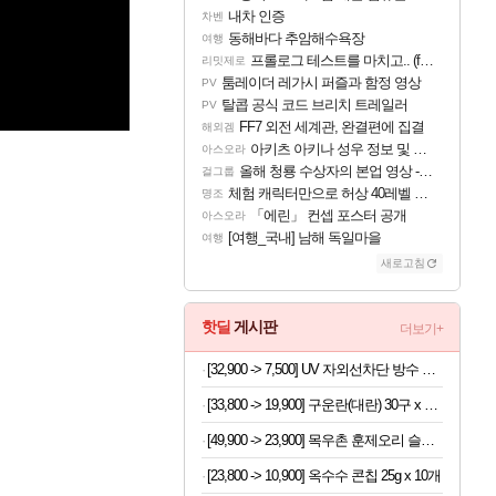
내차 인증
차벤
동해바다 추암해수욕장
여행
프롤로그 테스트를 마치고.. (feat. 리아)
리밋제로
툼레이더 레가시 퍼즐과 함정 영상
PV
탈콥 공식 코드 브리치 트레일러
PV
FF7 외전 세계관, 완결편에 집결
해외겜
아키츠 아키나 성우 정보 및 주요 필모
아스오라
올해 청룡 수상자의 본업 영상 - 스테이씨 윤
걸그룹
체험 캐릭터만으로 허상 40레벨 하이와티아 5분 컷!｜에이메스·린네·모니에 명함
명조
「에린」 컨셉 포스터 공개
아스오라
[여행_국내] 남해 독일마을
여행
새로고침
핫딜
게시판
더보기+
[32,900 -> 7,500] UV 자외선차단 방수 방풍 양우산
[33,800 -> 19,900] 구운란(대란) 30구 x 2세트
[49,900 -> 23,900] 목우촌 훈제오리 슬라이스 210g x 6개
[23,800 -> 10,900] 옥수수 콘칩 25g x 10개