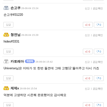
손고쿠
26-06-04 15:24
신고
|
공감 확인
손고쿠#31220
답글
0
0
청연님
26-06-04 15:29
신고
|
공감 확인
hides#3331
답글
0
0
카토레아
26-06-04 15:42
신고
|
공감 확인
Universe님은 이따가 또 한번 돌껀데 그때 고행12 뚫어주고 다시 가죠
답글
0
0
제제x
26-06-04 15:54
신고
|
공감 확인
덕분에 고생하던 시즌퀘 완료했어요 감사해요
답글
0
0