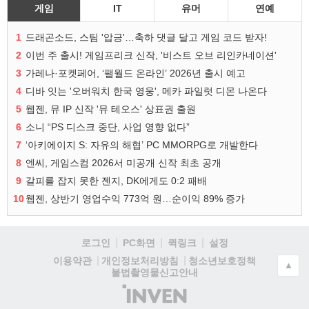
게임
IT
유머
연예
1
드래곤소드, 스팀 '압긍'…축하 댓글 달고 게임 코드 받자!
2
이번 주 출시! 게임프리크 신작, '비스트 오브 리인카네이션'
3
가레나·포켓페어, ‘팰월드 온라인’ 2026년 출시 예고
4
디바 잇는 '오버워치 한국 영웅', 메카 파일럿 디몬 나온다
5
웹젠, 뮤 IP 신작 '뮤 테오스' 상표권 출원
6
소니 “PS 디스크 중단, 사업 영향 없다”
7
‘아키에이지 S: 자유의 해협’ PC MMORPG로 개발한다
8
엔씨, 게임스컴 2026서 미공개 신작 최초 공개
9
갈피를 잡지 못한 젠지, DK에게도 0:2 패배
10
웹젠, 상반기 영업수익 773억 원…순이익 89% 증가
로그인
PC화면
퀵링크
설정
청소년보호정책
이용약관
개인정보처리방침
▲
불법촬영물신고안내
(주)
인