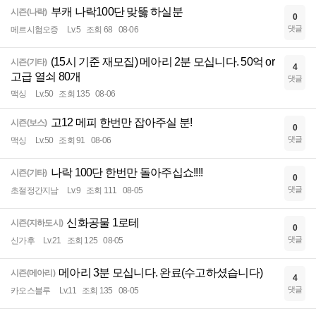
부캐 나락100단 맞뚫 하실분
시즌(나락)
0
댓글
메르시혐오증
Lv.5
조회 68
08-06
(15시 기준 재모집) 메아리 2분 모십니다. 50억 or
시즌(기타)
4
고급 열쇠 80개
댓글
맥싱
Lv.50
조회 135
08-06
고12 메피 한번만 잡아주실 분!
시즌(보스)
0
댓글
맥싱
Lv.50
조회 91
08-06
나락 100단 한번만 돌아주십쇼!!!!
시즌(기타)
0
댓글
초절정간지남
Lv.9
조회 111
08-05
신화공물 1로테
시즌(지하도시)
0
댓글
신가후
Lv.21
조회 125
08-05
메아리 3분 모십니다. 완료(수고하셨습니다)
시즌(메아리)
4
댓글
카오스블루
Lv.11
조회 135
08-05