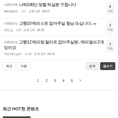
나락100단 맞쩔 하실분 구합니다
시즌(기타)
0
댓글
Messiah22
Lv.7
조회 109
08-05
고행10 메피스토 잡아주실 형님 모십니다..ㅠ
시즌(보스)
1
댓글
유딘님
Lv.5
조회 126
08-05
고행12 메피랑 릴리트 잡아주실분.. 메피열쇠 2개
시즌(보스)
1
있어요
댓글
박근혜도살자
Lv.10
조회 125
08-05
최근
다음
검색
글쓰기
1
2
3
4
5
최근 HOT한 콘텐츠