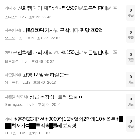
✅신화템 대리 제작✅나락150단✅모든템판매✅
기타
0
댓글
스니스f
Lv.5
조회 22
22:42
나락150단기사님 구합니다 판당 200억
시즌(나락)
0
댓글
오모모아잉
Lv.19
조회 37
22:10
✅신화템 대리 제작✅나락150단✅모든템판매✅
기타
0
댓글
테루아로
Lv.5
조회 40
20:32
고행 12 맞뚫 하실분~~
시즌(나락)
0
댓글
예능국장
Lv.18
조회 40
20:13
상급 독창성 1로테 오물 o
시즌(지하도시)
0
댓글
Sammysosa
Lv.16
조회 42
20:01
✴️온전20개7천✴️9000억1.2✴️열쇠2만개1.0✴️옵두✴️█
기타
0
██최저가⛔██뿌리✴️█쿨레분광경
댓글
GL바람
Lv.5
조회 51
18:39