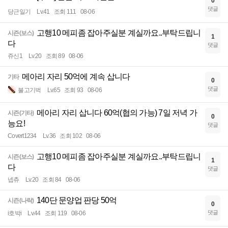
0
댓글
당근일기
Lv.41
조회 111
08-06
고행10 메피좀 잡아주실분 계실까요..부탁드립니
시즌(보스)
1
다
댓글
쥬신1
Lv.20
조회 89
08-06
메아리 자리 50억에 계속 삽니다
기타
0
댓글
불고기벅
Lv.65
조회 93
08-06
메아리 자리 삽니다 60억(협의 가능) 7일 저녁 가
시즌(기타)
0
능요!
댓글
Covert1234
Lv.36
조회 102
08-06
고행10 메피좀 잡아주실분 계실까요..부탁드립니
시즌(보스)
1
다
댓글
넵츄
Lv.20
조회 84
08-06
140단 문양업 판당 50억
시즌(나락)
0
댓글
i호박i
Lv.44
조회 119
08-06