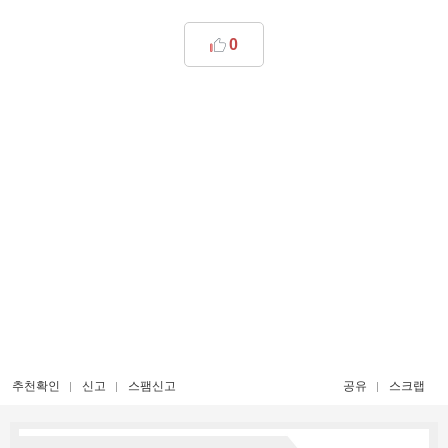
0
추천확인
신고
스팸신고
공유
스크랩