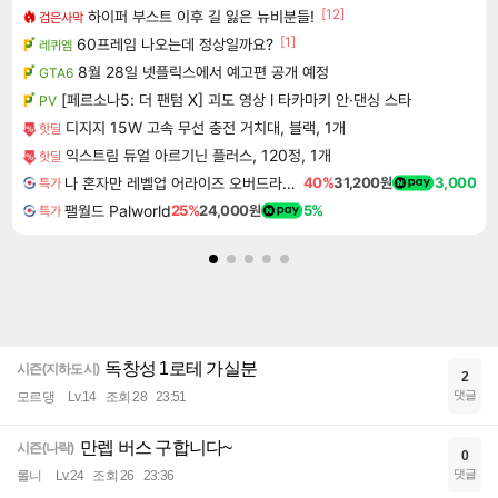
[12]
하이퍼 부스트 이후 길 잃은 뉴비분들!
검은사막
[1]
60프레임 나오는데 정상일까요?
레퀴엠
8월 28일 넷플릭스에서 예고편 공개 예정
GTA6
[페르소나5: 더 팬텀 X] 괴도 영상 l 타카마키 안·댄싱 스타
PV
디지지 15W 고속 무선 충전 거치대, 블랙, 1개
핫딜
익스트림 듀얼 아르기닌 플러스, 120정, 1개
핫딜
나 혼자만 레벨업 어라이즈 오버드라이브 디럭스 에디션 Solo Leveling Arise Overdrive Deluxe Edition
40%
31,200원
3,000
특가
팰월드 Palworld
25%
24,000원
5%
특가
독창성 1로테 가실분
시즌(지하도시)
2
댓글
모르댕
Lv.14
조회 28
23:51
만렙 버스 구합니다~
시즌(나락)
0
댓글
롤니
Lv.24
조회 26
23:36