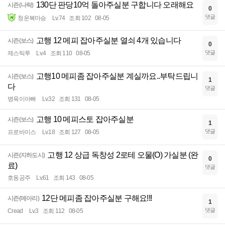
130단 판당10억 돌아주실분 구합니다 오래해요
시즌(나락)
0
댓글
청운복마승
Lv.74
조회 102
08-05
고행 12 메피 잡아주실분 열쇠 4개 있습니다
시즌(보스)
0
댓글
제스틱투
Lv.4
조회 110
08-05
고행10 메피좀 잡아주실분 계실까요..부탁드립니
시즌(보스)
1
다
댓글
병욱이아빠
Lv.32
조회 131
08-05
고행 10 메피스토 잡아주실분
시즌(보스)
1
댓글
프로바이스
Lv.18
조회 127
08-05
고행 12 상급 독창성 2로테 오물(O) 가실분 (완
시즌(지하도시)
0
료)
댓글
호동공주
Lv.61
조회 143
08-05
12단 메피좀 잡아주실분 구해요!!!
시즌(메아리)
1
댓글
Cread
Lv.3
조회 112
08-05