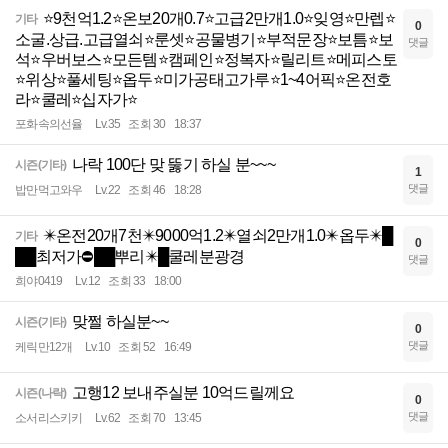
⭐️9천억1.2⭐️온보20개0.7⭐️고급2만개1.0⭐️잊영⭐️만렙⭐️
기타
0
소굴.상급.고급열쇠⭐️룬셋⭐️공물병기⭐️부적문장⭐️보틈⭐️보
댓글
석⭐️우버보스⭐️모든템⭐️캠페인⭐️정복자⭐️릴리트⭐️메피스토
⭐️위상⭐️풀세팅⭐️옵두⭐️미가공태고가루⭐️1~4어픽⭐️온전호
라⭐️쿨레⭐️십자가⭐️
포화속의선율
Lv.35
조회 30
18:37
나락 100단 맞 뚫기 하실 분~~~
시즌(기타)
1
댓글
밥만먹고와우
Lv.22
조회 46
18:28
✴️온전20개7천✴️9000억1.2✴️열쇠2만개1.0✴️옵두✴️█
기타
0
██최저가⛔██뿌리✴️█쿨레분광경
댓글
희야0419
Lv.12
조회 33
18:00
맞쩔 하실분~~
시즌(기타)
0
댓글
케릭만12개
Lv.10
조회 52
16:49
고행12 보내주실분 10억드릴께요
시즌(나락)
0
댓글
소서리스키키
Lv.62
조회 70
13:45