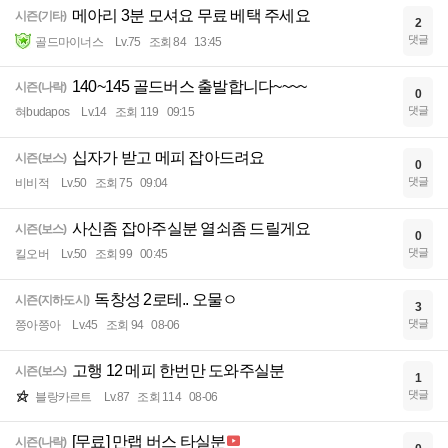
메아리 3분 모셔요 무료 베택 주세요
시즌(기타)
2
댓글
골드마이너스
Lv.75
조회 84
13:45
140~145 골드버스 출발합니다~~~~
시즌(나락)
0
댓글
혀budapos
Lv.14
조회 119
09:15
십자가 받고 메피 잡아드려요
시즌(보스)
0
댓글
비비적
Lv.50
조회 75
09:04
사신좀 잡아주실분 열쇠좀 드릴게요
시즌(보스)
0
댓글
킬오버
Lv.50
조회 99
00:45
독창성 2로테.. 오물ㅇ
시즌(지하도시)
3
댓글
쯩아쯩아
Lv.45
조회 94
08-06
고행 12 메피 한번만 도와주실분
시즌(보스)
1
댓글
블랑카르트
Lv.87
조회 114
08-06
[무료] 만랩 버스 타실분
시즌(나락)