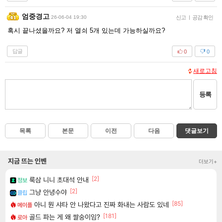
엄중경고
26-06-04 19:30
신고
|
공감 확인
혹시 끝나셨을까요? 저 열쇠 5개 있는데 가능하실까요?
답글
0
0
새로고침
등록
목록
본문
이전
다음
댓글보기
지금 뜨는 인벤
더보기+
[2]
룩삼 니니 초대석 안내
정보
[2]
그냥 안녕수야
클립
[85]
아니 뭔 샤타 안 나왔다고 진짜 화내는 사람도 있네
메이플
[181]
골드 파는 게 왜 쌀숭이임?
로아