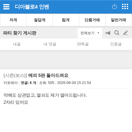
디아블로4
인벤
자게
질답게
팁게
단품거래
일반거래
파티 찾기 게시판
전체보기
공
검
글
지
색
내글
내 댓글
10추글
인증글
on/off
쓰
기
[시즌(보스)]
메피 5판 돌아드려요
카토레아
댓글: 6 개
조회:
505
2026-06-04 15:21:54
약해도 상관없고, 열쇠도 제가 열어드립니다.
2자리 있어요