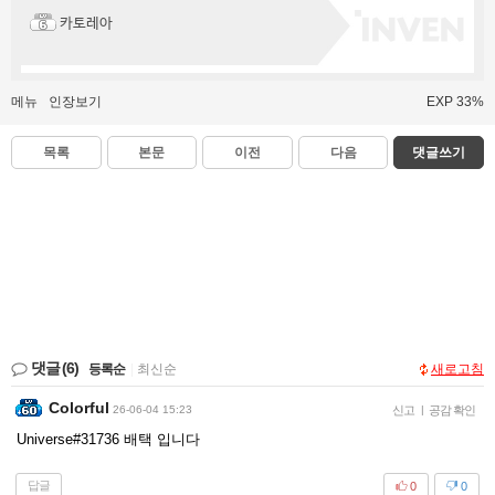
카토레아
메뉴
인장보기
EXP 33%
목록
본문
이전
다음
댓글쓰기
댓글
(6)
등록순
|
최신순
새로고침
Colorful
26-06-04 15:23
신고
|
공감 확인
Universe#31736 배택 입니다
답글
0
0