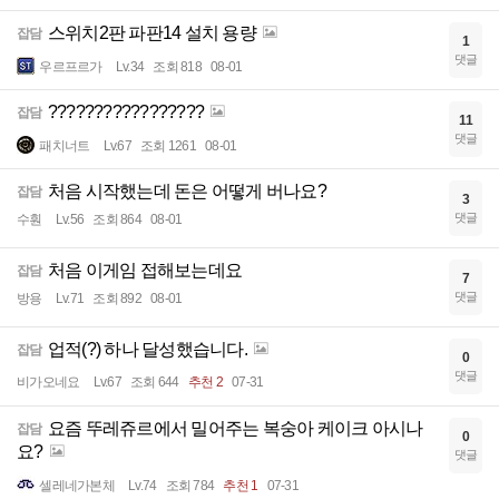
스위치2판 파판14 설치 용량
잡담
1
댓글
우르프르가
Lv.34
조회 818
08-01
?????????????????
잡담
11
댓글
패치너트
Lv.67
조회 1261
08-01
처음 시작했는데 돈은 어떻게 버나요?
잡담
3
댓글
수훤
Lv.56
조회 864
08-01
처음 이게임 접해보는데요
잡담
7
댓글
방용
Lv.71
조회 892
08-01
업적(?) 하나 달성했습니다.
잡담
0
댓글
비가오네요
Lv.67
조회 644
추천 2
07-31
요즘 뚜레쥬르에서 밀어주는 복숭아 케이크 아시나
잡담
0
요?
댓글
셀레네가본체
Lv.74
조회 784
추천 1
07-31