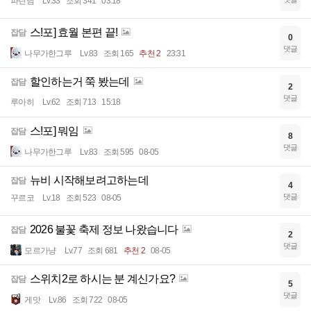
파린님
Lv.33
조회 341
03:18
스!포] 효월 본편 끝!
잡담
0
댓글
나무가한그루
Lv.83
조회 165
추천 2
23:31
할인하는거 쭉 봤는데
잡담
2
댓글
루아히
Lv.62
조회 713
15:18
스!포] 뭐임
잡담
8
댓글
나무가한그루
Lv.83
조회 595
08-05
뉴비 시작해보려고하는데
잡담
4
댓글
꾸르코
Lv.18
조회 523
08-05
2026 불꽃 축제 정보 나왔습니다
잡담
2
댓글
모르가냥
Lv.77
조회 681
추천 2
08-05
스위치2로 하시는 분 계신가요?
잡담
5
댓글
게맛
Lv.86
조회 722
08-05