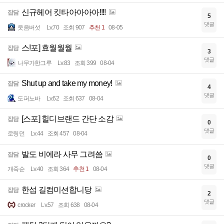
신규헤어 킷타아아아아!!!!
잡담
5
댓글
웃음버섯
Lv.70
조회 907
추천 1
08-05
스!포] 효월월월
잡담
3
댓글
나무가한그루
Lv.83
조회 399
08-04
Shut up and take my money!
잡담
4
댓글
도퍼노바
Lv.62
조회 637
08-04
[스포] 힐디브랜드 간단 소감
잡담
0
댓글
로링던
Lv.44
조회 457
08-04
발도 비에라 사무 그려씀
잡담
0
댓글
개죽순
Lv.40
조회 364
추천 1
08-04
한섭 길컴미션합니당
잡담
2
댓글
crocker
Lv.57
조회 638
08-04