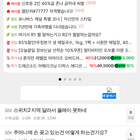
[209]
신호등 2인 40%글 존나 긁히네 씨발
메이플
[105]
챌린저#77777 저격했습니다!
메이플
유니버스 채널 특별 코너 | 자신만의 스타일
명조
[1]
7년만에 가족여행을 다녀왔습니다.
여행
여기서 R1 뭘 말하는거고 R2가 뭘말하는걸까요?
명조
65%할인!우정본가 생 메밀국수, 1kg, 1팩 + 시원한 메밀장, 40g, 6개
핫딜
[오늘끝딜 장보는날 선착순 10%쿠폰] 멀티비타민 오쏘몰 이뮨 30일분 + 바이탈M 7일분 + 쇼핑백 증정 이뮨샷
핫딜
나 혼자만 레벨업 어라이즈 오버드라이브 디럭스 에디션 Solo Leveling Arise Overdrive Deluxe Edition
40%
31,200원
3,000
특가
드래곤소드 어웨이크닝 디럭스 에디션 DragonSword Awakening Deluxe Edition
10%
49,500원
10%
특가
스위치2 지역 달라서 플레이 못하네
잡담
0
댓글
수족냉증
Lv.34
조회 16
13:49
주머니에 손 꽂고 있는건 어떻게 하는건가요?
잡담
5
댓글