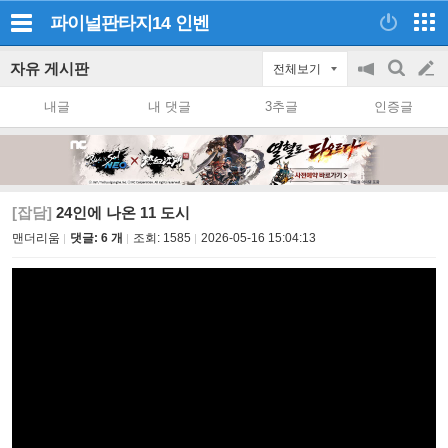
파이널판타지14
인벤
자유 게시판
전체보기
공
검
글
지
색
내글
내 댓글
3추글
인증글
on/off
쓰
기
[잡담]
24인에 나온 11 도시
맨더리움
댓글: 6 개
조회:
1585
2026-05-16 15:04:13