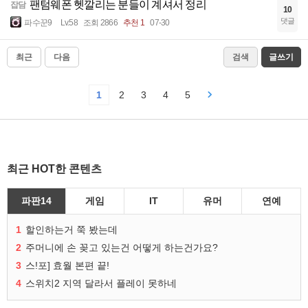
팬텀웨폰 헷깔리는 분들이 계셔서 정리
잡담
10
댓글
파수꾼9
Lv.58
조회 2866
추천 1
07-30
최근
다음
검색
글쓰기
1
2
3
4
5
최근 HOT한 콘텐츠
파판14
게임
IT
유머
연예
1
할인하는거 쭉 봤는데
2
주머니에 손 꽂고 있는건 어떻게 하는건가요?
3
스!포] 효월 본편 끝!
4
스위치2 지역 달라서 플레이 못하네