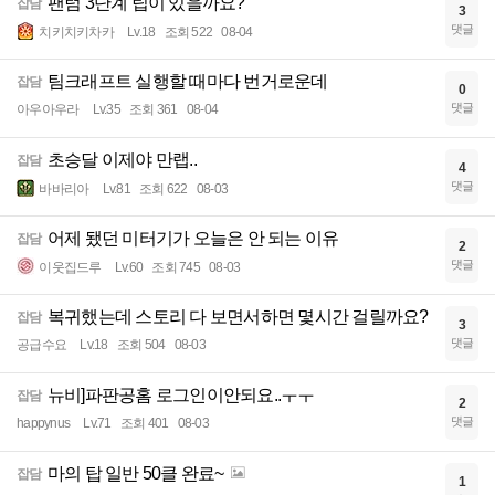
팬텀 3단계 팁이 있을까요?
잡담
3
댓글
치키치키차카
Lv.18
조회 522
08-04
팀크래프트 실행할 때마다 번거로운데
잡담
0
댓글
아우아우라
Lv.35
조회 361
08-04
초승달 이제야 만랩..
잡담
4
댓글
바바리아
Lv.81
조회 622
08-03
어제 됐던 미터기가 오늘은 안 되는 이유
잡담
2
댓글
이웃집드루
Lv.60
조회 745
08-03
복귀했는데 스토리 다 보면서하면 몇시간 걸릴까요?
잡담
3
댓글
공급수요
Lv.18
조회 504
08-03
뉴비]파판공홈 로그인이안되요..ㅜㅜ
잡담
2
댓글
happynus
Lv.71
조회 401
08-03
마의 탑 일반 50클 완료~
잡담
1