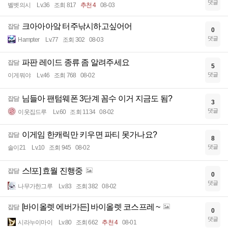
댓글
벨벳의시
Lv.36
조회 817
추천 4
08-03
크아아아앜 터주낚시하고싶어어
잡담
0
댓글
Hampter
Lv.77
조회 302
08-03
파판 레이드 종류 좀 알려주세요
잡담
5
댓글
이게뭐야
Lv.46
조회 768
08-02
님들아 팬텀웨폰 3단계 꼼수 이거 지금도 됨?
잡담
3
댓글
이웃집드루
Lv.60
조회 1134
08-02
이게임 한캐릭만 키우면 파티 못가나요?
잡담
8
댓글
솔이21
Lv.10
조회 945
08-02
스!포] 효월 진행중
잡담
0
댓글
나무가한그루
Lv.83
조회 382
08-02
[바이올렛 에버가든] 바이올렛 코스프레 ~
잡담
0
댓글
시라누이마이
Lv.80
조회 662
추천 4
08-01