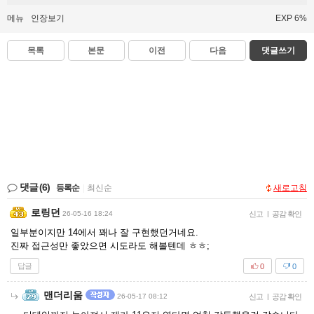
메뉴
인장보기
EXP 6%
목록
본문
이전
다음
댓글쓰기
댓글
(6)
등록순
|
최신순
새로고침
로링던
26-05-16 18:24
신고
|
공감 확인
일부분이지만 14에서 꽤나 잘 구현했던거네요.
진짜 접근성만 좋았으면 시도라도 해볼텐데 ㅎㅎ;
답글
0
0
맨더리움
26-05-17 08:12
신고
|
공감 확인