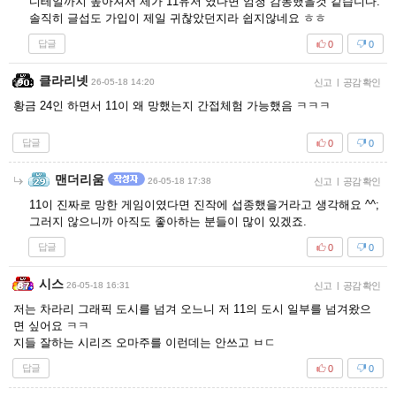
디테일까지 높아져서 제가 11유저 였다면 엄청 감동했을것 같습니다.
솔직히 글섭도 가입이 제일 귀찮았던지라 쉽지않네요 ㅎㅎ
답글
0
0
클라리넷
26-05-18 14:20
신고
|
공감 확인
황금 24인 하면서 11이 왜 망했는지 간접체험 가능했음 ㅋㅋㅋ
답글
0
0
맨더리움
26-05-18 17:38
신고
|
공감 확인
11이 진짜로 망한 게임이였다면 진작에 섭종했을거라고 생각해요 ^^;
그러지 않으니까 아직도 좋아하는 분들이 많이 있겠죠.
답글
0
0
시스
26-05-18 16:31
신고
|
공감 확인
저는 차라리 그래픽 도시를 넘겨 오느니 저 11의 도시 일부를 넘겨왔으
면 싶어요 ㅋㅋ
지들 잘하는 시리즈 오마주를 이런데는 안쓰고 ㅂㄷ
답글
0
0