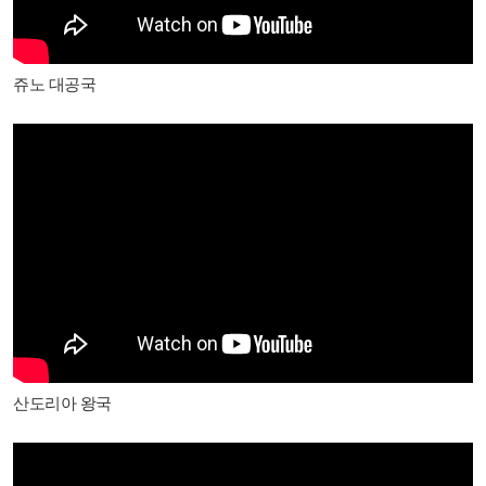
쥬노 대공국
산도리아 왕국