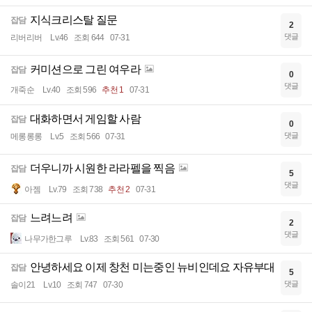
지식크리스탈 질문
잡담
2
댓글
리버리버
Lv.46
조회 644
07-31
커미션으로 그린 여우라
잡담
0
댓글
개죽순
Lv.40
조회 596
추천 1
07-31
대화하면서 게임할 사람
잡담
0
댓글
메롱롱롱
Lv.5
조회 566
07-31
더우니까 시원한 라라펠을 찍음
잡담
5
댓글
아젬
Lv.79
조회 738
추천 2
07-31
느려느려
잡담
2
댓글
나무가한그루
Lv.83
조회 561
07-30
안녕하세요 이제 창천 미는중인 뉴비인데요 자유부대
잡담
5
댓글
솔이21
Lv.10
조회 747
07-30