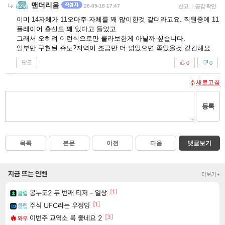
맨더리움
26-05-18 17:47
신고
|
공감 확인
이미 14자체가 11오마주 자체를 꽤 많이한것 같더라고요. 직원중에 11
플레이어 출신도 꽤 있다고 들었고
그래서 오히려 이런식으로만 콜라보한게 아닐까 싶습니다.
일부만 구현된 쥬노?지역이 조금만 더 넓었으면 좋았을것 같긴해요
답글
0
0
새로고침
등록
목록
본문
이전
다음
댓글보기
지금 뜨는 인벤
더보기+
[1]
봉누도2 두 번째 티저 - 일상
클립
[1]
주식 UFC라는 우정잉
클립
[3]
이번주 교역소 룩 좋네요 2
와우