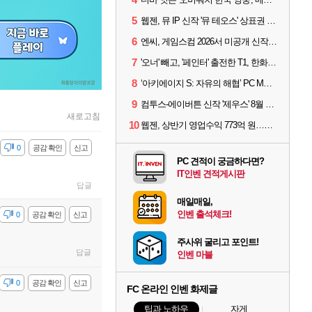
5
웹젠, 뮤 IP 신작 '뮤 테오스' 상표권 출원
6
엔씨, 게임스컴 2026서 미공개 신작 최초 공개
7
'오너' 빼고, '페인터' 출전한 T1, 한화생명에 패배
8
‘아키에이지 S: 자유의 해협’ PC MMORPG로 개발한다
9
컴투스-에이버튼 신작 '제우스' 8월 26일 출시…"모두를 위한 경쟁"
새로고침
10
웹젠, 상반기 영업수익 773억 원…순이익 89% 증가
감
0
공감 확인
신고
PC 견적이 궁금하다면?
IT인벤 견적게시판
답글
매일매일,
인벤 출석체크!
감
0
공감 확인
신고
주사위 굴리고 포인트!
답글
인벤 마블
감
0
공감 확인
신고
FC 온라인 인벤 화제글
팁과 노하우
자게