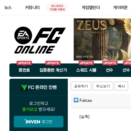
로스트아크
뉴스
커뮤니티
게임캘린더
게이머존
기대평 이벤트
등번호
집중훈련 계산기
스쿼드 시뮬
선수
선수
공유하기
주소보기
복사
FC 온라인 인벤
Falcao
로그인하고
출석보상
받으세요!
[실축]
로그인