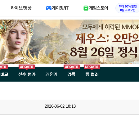
최대 90% 할인
라이브/영상
게이밍/IT
게임스토어
8월 프로모션
 비교
선수 평가
개인기
감독
팀 컬러
2026-06-02 18:13