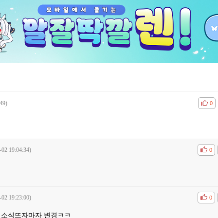
49)
공감
비공
0
-02 19:04:34)
공감
비공
0
-02 19:23:00)
공감
비공
0
 소식뜨자마자 변경ㅋㅋ