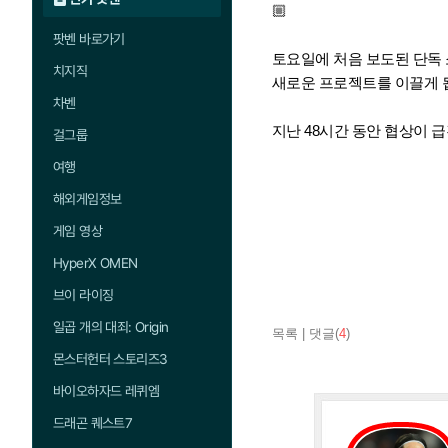
🏼
팟벤 바로가기
토요일에 처음 보도된 단독 
치지직
새로운 프로젝트를 이끌게 
차벤
지난 48시간 동안 협상이 
걸그룹
여행
해외게임정보
게임 영상
HyperX OMEN
브이 라이징
일곱 개의 대죄: Origin
목록
|
댓글(
4
)
몬스터헌터 스토리즈3
바이오하자드 레퀴엠
드래곤 퀘스트7