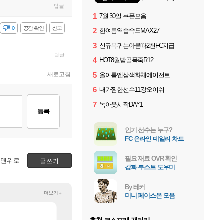
답글
1
7월 30일 쿠폰모음
감
0
공감 확인
신고
2
한여름역습속도MAX27
3
신규복귀는아묻따2천FC지급
답글
4
HOT8월밤골폭죽R12
새로고침
5
올여름엔삼색화채에이전트
6
내가찜한선수11강오이쉬
7
녹아웃시작DAY1
등록
인기 선수는 누구?
FC 온라인 데일리 차트
필요 재료 OVR 확인
맨위로
글쓰기
강화 부스트 도우미
By 테커
더보기+
미니 페이스온 모음
]
[103]
ㅅㅂ츄츄지지 인기캐릭터 왜이러는데?
[페르소나5: 더 팬텀 X] 괴도 영상 l 타카마키 안·댄싱 스
메이플
PV