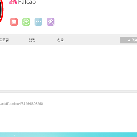
Falcao
프로필
랭킹
칭호
oard/fifaonline4/3146/8605260