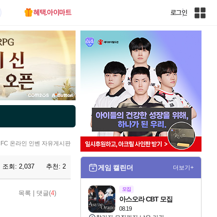
혜택.아이마트
로그인
인
벤
전
체
사
이
트
맵
FC 온라인 인벤 자유게시판
조회:
2,037
추천:
2
게임 캘린더
더보기+
모집
목록
|
댓글(
4
)
아스오라 CBT 모집
08.19