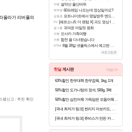
설악산 울산바위
여행
60프레임 나오는데 정상일까요?
레퀴엠
포트나이트에서 명일방주 엔드필드 [펠리카] 판매 예정
섭컬겜
이라올라가 리버풀의
[페르소나5: 더 팬텀 X] 괴도 영상 l 타카마키 안·댄싱 스타
PV
귀여운 아일릿 원희
걸그룹
오사카 가족여행
여행
합천 을 다녀왔습니다
여행
8월 28일 넷플릭스에서 예고편 공개 예정
GTA6
새로고침
핫딜
게시판
더보기+
63%할인 한우대학 한우잡육, 1kg, 1개
50%할인 도가니탕의 정석, 500g, 3팩
스팸신고
추천 확인
50%할인 삼진어묵 가득담은 모둠어묵탕, 484g, 2개
[국내 최저가 링크] 썬리지 아보카도, 생과, 중대과, 10과, 1박스
[국내 최저가 링크] 쥬비스가 만든 카테킨 450mg, 60정, 3박스