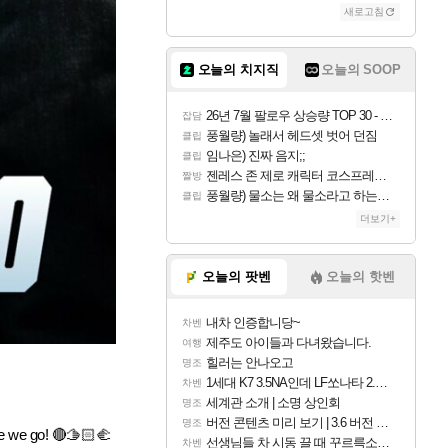
새로고침
오늘의 치지직
오늘의 SOOP
26년 7월 팔로우 상승량 TOP 30 - 월간 치지직
잡담
풍월량) 놀래서 헤드셋 벗어 던짐
클립
임나은) 진짜 음지;;
클립
젠레스 존 제로 캐릭터 코스프레한 꽁주
짤방
풍월량) 물소는 왜 물소라고 하는거야? 아! 그만 ㅋㅋ 알았어 ㅋㅋ
클립
더보기+
오늘의 팟벤
오늘의 핫벤
내차 인증합니당~
차벤
제주도 아이들과 다녀왔습니다.
여행
힐러는 안나오고
명조
1세대 K7 3.5NA인데 LF쏘나타 2.0NA 기변하면 유류비 절약이 얼마나 될까요..?
차벤
세계관 소개 | 소명 상인회
명조
버전 콘텐츠 미리 보기 | 3.6 버전 「신기루 속 등불 그림자, 속세에 깃든 검의 결심」이 8월 20일에 업데이트됩니다!
명조
o! 🔴🫱🏻‍🫲
선생님들 차 시동 끌 때 꾸르륵소리나는데
차벤