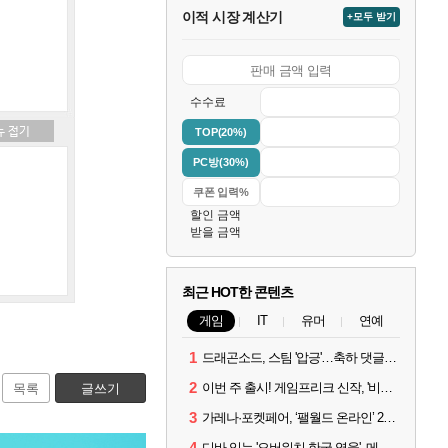
이적 시장 계산기
+모두 받기
수수료
TOP(20%)
PC방(30%)
할인 금액
받을 금액
최근 HOT한 콘텐츠
게임
IT
유머
연예
1
드래곤소드, 스팀 '압긍'…축하 댓글 달고 게임 코드 받자!
2
이번 주 출시! 게임프리크 신작, '비스트 오브 리인카네이션'
목록
글쓰기
3
가레나·포켓페어, ‘팰월드 온라인’ 2026년 출시 예고
4
디바 잇는 '오버워치 한국 영웅', 메카 파일럿 디몬 나온다