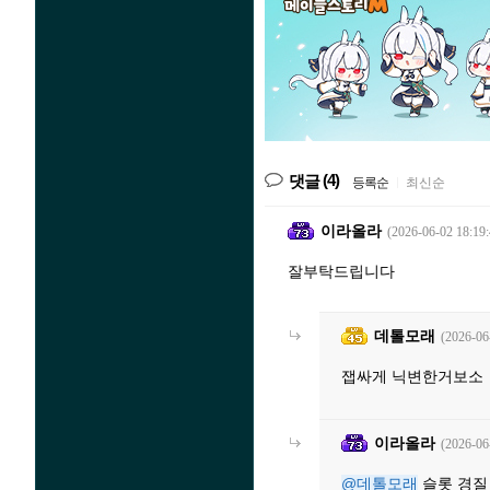
(4)
댓글
등록순
|
최신순
이라올라
(2026-06-02 18:19:
잘부탁드립니다
데톨모래
(2026-06
잽싸게 닉변한거보소
이라올라
(2026-06
@데톨모래
슬롯 경질