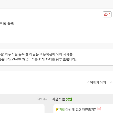
)
공감
비공
0
오른쪽 풀백
이전페이지
지금 뜨는
팟벤
더보기+
[5]
[11
주 엔드필드 [펠리카] 판매 예정
아반테 2.0 자연흡기?
패스 세계수뽑기 최고네..ㄷㄷ
리니지M
차벤