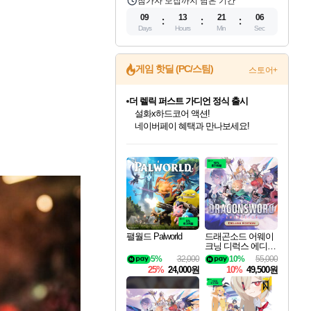
참가자 모집까지 남은 기간
09
13
21
05
Days
Hours
Min
Sec
게임 핫딜 (PC/스팀)
스토어+
더 렐릭 퍼스트 가디언 정식 출시
설화x하드코어 액션!
네이버페이 혜택과 만나보세요!
인벤게임즈 8월 특별 할인!
드래곤소드: 어웨이크닝 입점!
문명 7 특별 할인!
마블 투혼 파이팅 소울즈 정식출시!
귀무자: 검의 길 예약 판매 중!
비스트 오브 리인카네이션 정식 출시!
커세어 코브 출시 기념 할인!
베데스다 40주년 기념 할인 중!
캡콤 프렌차이즈 할인 진행 중!
캡콤 일부 상품 상시 할인
스타워즈 은하계 레이서
로블록스 기프트 카드 공식 입점
인기 퍼블리셔 모음!
스팀으로 만나는 드래곤소드!
조선&고려 DLC 출시 예정
마블 히어로 총 출동&화려한 격투!
10% 할인과
게임프릭 신작 IP
해적'섬'을 발전시키자!
베데스다의 명작들을
몬헌, 바하 등 인기 IP를
몬헌 와일즈 & 드래곤즈 도그마2
인벤게임즈에서 10% 추가 적립
Robux를 가장 안전하고
최대 90% 할인가를 만나보세요!
네이버혜택과 함께 만나보세요!
50%할인&추가 적립까지!
네이버 포인트 혜택까지!
이니&베니 혜택까지!
네이버 혜택가와 함께 예약하세요!
할인&네이버혜택으로 만나보세요!
40주년 프로모션으로 만나보세요!
할인가에 만나보세요!
일부 에디션 상시 할인!
혜택으로 예약 판매 중
편안하게 충전하세요
팰월드 Palworld
드래곤소드 어웨이
크닝 디럭스 에디션
DragonSword Awake
5%
32,000
10%
55,000
ning Deluxe Edition
25%
24,000원
10%
49,500원