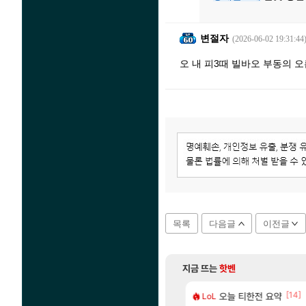
변절자
(2026-06-02 19:31:44
오 내 피3때 빌바오 부동의 
목록
다음글
이전글
지금 뜨는
핫벤
[103]
[14]
츄지지 인기캐릭터 왜이러는데?
5: 더 팬텀 X] 괴도 영상 l 타카마키 안·댄싱 스타
오늘 티한전 요약
포트나이트에서 명일방
LoL
섭컬겜