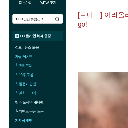
회원가입
ID/PW 찾기
[로마노] 이라올라 
go!
FC 온라인 화제 집중
정보 · 뉴스 모음
자유 게시판
└
3추 모음
└
10추 모음
└
질문과 답변
└
실축 이야기
팁과 노하우 게시판
└
이벤트 쿠폰 모음
치지직 팟벤