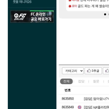
풋볼 매니저26
[55]
도 결국. 사과보상줬는데
 3사, 2027년 생산분 완판?
골드 파는 게 왜 쌀숭이
프롤로그 테스트를 
로아
리밋제로
3추글
전체
잡담
질문
번호
8635850
[잡담]
엄마없나?
8635849
[잡담]
spt즐라탄