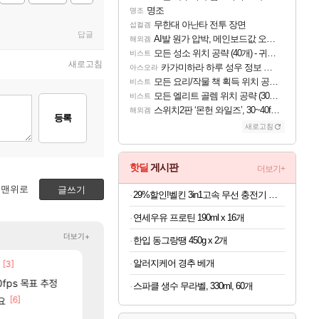
명조
명조
무한대 아난타 전투 장면
섭컬겜
답글
AI발 원가 압박, 메인보드값 오르나
해외겜
모든 성소 위치 공략 (40개) - 귀환한 영혼 도전과제
비스트
새로고침
카가미하라 하루 성우 정보 및 주요 필모
아스오라
모든 요리/작물 책 획득 위치 공략 (36개) - 미식가 도전과제
비스트
모든 엘리트 골렘 위치 공략 (30개) - 방랑 결투가
비스트
스위치2판 ‘몬헌 와일즈’, 30~40fps 목표 추정
해외겜
등록
새로고침
핫딜
게시판
더보기+
맨위로
글쓰기
29%할인!벨킨 3in1고속 무선 충전기 갤럭시S26 아이폰17 호환
연세우유 프로틴 190ml x 16개
더보기+
한입 동그랑땡 450g x 2개
알러지케어 경추 베개
[3]
[
썬데이가 샤타가 아닌 큰 이유는 경매장 불안정때문일듯
중국 CXMT, D램 매출 점유율 7%…글로벌 4위로 부상
메이플
해외겜
[130]
0fps 목표 추정
파리바게트 본사에서 연락왔음
AI발 원가 압박, 메인보드값 오르나
메이플
해외겜
스파클 생수 무라벨, 330ml, 60개
[11]
[6]
[12]
요
명조 공식 이모티콘 이벤트 진행해봤습니다! 참여부터 추첨까지??
근뎀 300 달성!
리니지M
명조
[44]
메이플 역사상 최고의 약코
리싱크드 1.06 패치노트 (8/5)
메이플
리싱크드