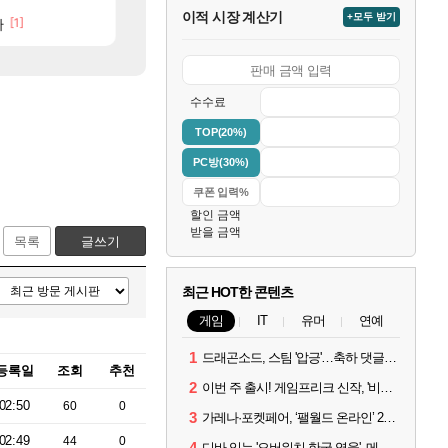
이적 시장 계산기
+모두 받기
[1]
[85]
[55]
사람도 있네
다
재학이형도 결국. 사과보상줬는데
메모리 3사, 2027년 생산분 완판?
로아
해외겜
수수료
TOP(20%)
PC방(30%)
할인 금액
받을 금액
목록
글쓰기
최근 HOT한 콘텐츠
게임
IT
유머
연예
1
드래곤소드, 스팀 '압긍'…축하 댓글 달고 게임 코드 받자!
등록일
조회
추천
2
이번 주 출시! 게임프리크 신작, '비스트 오브 리인카네이션'
02:50
60
0
3
가레나·포켓페어, ‘팰월드 온라인’ 2026년 출시 예고
02:49
44
0
4
디바 잇는 '오버워치 한국 영웅', 메카 파일럿 디몬 나온다