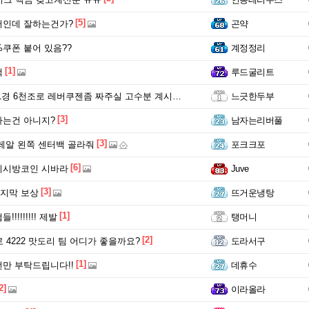
[5]
저인데 잘하는건가?
곤약
%쿠폰 붙어 있음??
계정정리
[1]
팩
루드굴리트
경 6천조로 레버쿠젠좀 짜주실 고수분 계시나요 ㅠ
느긋한두부
[3]
는건 아니지?
남자는리버풀
[3]
레알 왼쪽 센터백 골라줘
포크크포
[6]
피시방코인 시바라
Juve
[3]
마지막 보상
뜨거운냉탕
[1]
!!!!!!!! 제발
탱머니
[2]
 4222 맛도리 팀 어디가 좋을까요?
도라서구
[1]
만 부탁드립니다!!
데휴수
2]
이라올라