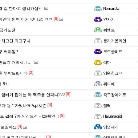
격 값 한다고 생각하심?
NemanJa
[6]
팀인데 윙백 이거 맞나요;;ㅋㅋ
인자기
 금카도전
쒸멩트
 최고긴 최고구나
등지기온라인
구 써야됨?
루드굴리트
만들기 개빡세네..
섹마
[2]
천 부탁드립니다
영원한그녀
 8카
뤼피에
[8]
햄버거 집에는 왜 맥주를 안파냐???
축구왕아게로
[4]
보다 쌀수가있나요?spt시즌
챌딱
[5]
 펠레 7카 인강도전 강화확인 !!
Harumadrid
[4]
별로일까요
영업재개
[3]
이크 백금 갖고계신분 ㅠㅠ
연동테리우스