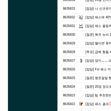
8635833
[잡담]
나 신규유
8635832
[잡담]
패스에 40
8635831
[잡담]
패스 꼴등
8635830
[질문]
복귀 뉴비 1
8635829
[잡담]
챌이면 못하
8635828
[투표]
급해 형들 
8635827
[잡담]
않이ㅡㅡ;
8635826
[잡담]
Fsl 패스 
8635825
[질문]
엪온잘알 햄들!
8635824
[질문]
20경 정도로
8635823
[잡담]
팀 추천한번
[
8635822
[잡담]
패스 결과