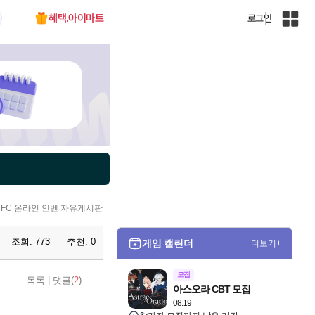
혜택.아이마트
로그인
인
벤
전
체
사
이
트
맵
FC 온라인 인벤 자유게시판
조회:
773
추천:
0
게임 캘린더
더보기+
모집
목록
|
댓글(
2
)
아스오라 CBT 모집
08.19