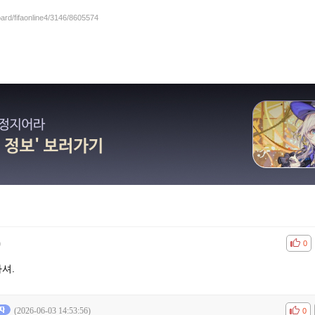
oard/fifaonline4/3146/8605574
)
공감
비공
0
셔.
(2026-06-03 14:53:56)
공감
비공
0