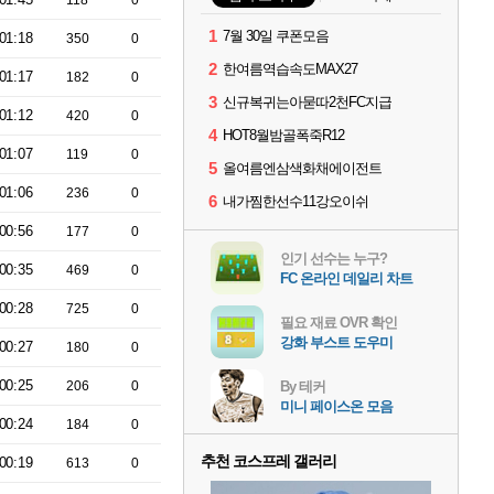
118
0
1
7월 30일 쿠폰모음
01:18
350
0
2
한여름역습속도MAX27
01:17
182
0
3
신규복귀는아묻따2천FC지급
01:12
420
0
4
HOT8월밤골폭죽R12
01:07
119
0
5
올여름엔삼색화채에이전트
01:06
236
0
6
내가찜한선수11강오이쉬
00:56
177
0
인기 선수는 누구?
00:35
469
0
FC 온라인 데일리 차트
00:28
725
0
필요 재료 OVR 확인
강화 부스트 도우미
00:27
180
0
00:25
206
0
By 테커
미니 페이스온 모음
00:24
184
0
추천 코스프레 갤러리
00:19
613
0