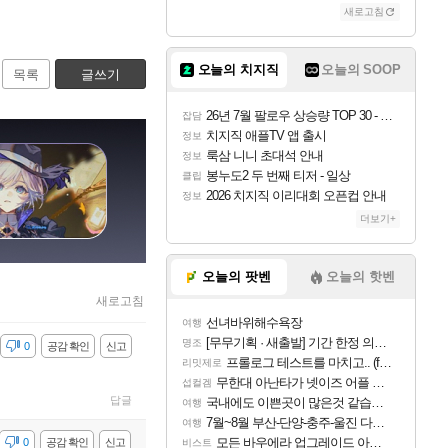
새로고침
오늘의 치지직
오늘의 SOOP
목록
글쓰기
26년 7월 팔로우 상승량 TOP 30 - 월간 치지직
잡담
치지직 애플TV 앱 출시
정보
룩삼 니니 초대석 안내
정보
봉누도2 두 번째 티저 - 일상
클립
2026 치지직 이리대회 오픈컵 안내
정보
더보기+
오늘의 팟벤
오늘의 핫벤
새로고침
선녀바위해수욕장
여행
[무무기획 · 새출발] 기간 한정 의뢰 이벤트
명조
감
0
공감 확인
신고
프롤로그 테스트를 마치고.. (feat. 리아)
리밋제로
무한대 아난타가 넷이즈 어플 달력에 일정 등록
섭컬겜
답글
국내에도 이쁜곳이 많은것 같습니다
여행
7월~8월 부산-단양-충주-울진 다녀왔어요~
여행
모든 바우에라 업그레이드 아이템 획득 위치 공략 (89개)
감
0
공감 확인
신고
비스트