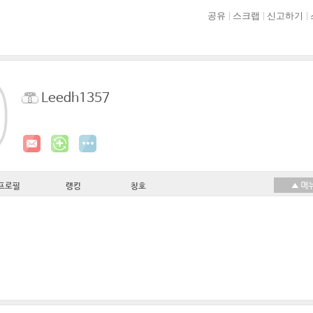
공유
스크랩
신고하기
Leedh1357
프로필
랭킹
칭호