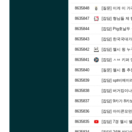
8635848
[질문]
이게 이 가
8635847
[잡담]
형님들 제 
8635844
[잡담]
Ptg호날두
8635843
[잡담]
한국국대가
8635842
[잡담]
첼시 윙 누
8635841
[잡담]
ㅅㅂ 키퍼 
8635840
[질문]
첼시 톱 추
8635839
[잡담]
spt비에이라
8635838
[잡담]
버거킹이나 
8635837
[잡담]
9카가 8카
8635836
[잡담]
아이콘모먼트
8635835
[잡담]
7경 첼시 
8635834
[잡담]
24챔 반다