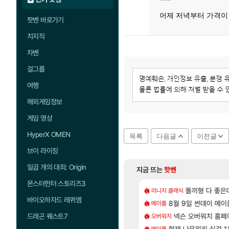
어제 저녁부터 가격이
팟벤 바로가기
치지직
차벤
걸그룹
여행
해외게임정보
게임 영상
HyperX OMEN
목록
다음글
이전글
브이 라이징
일곱 개의 대죄: Origin
지금 뜨는
핫벤
몬스터헌터 스토리즈3
[57]
[1]
샤타가 아닌 큰 이유는 경매장 불안정때문일듯
CXMT, D램 매출 점유율 7%…글로벌 4위로 부상
아사쿠라 마이 성
똘끼형 다 좋은데 해외작
리니지 클래식
아스오라
바이오하자드 레퀴엠
[130]
게트 본사에서 연락왔음
발 원가 압박, 메인보드값 오르나
8월 9일 썬데이 메이
아스오라 성우 정
메이플
아스오라
[12]
 이모티콘 이벤트 진행해봤습니다! 참여부터 추첨까지????
300 달성!
넥슨 오버워치 홈페이
아키츠 아키나 성
드래곤 퀘스트7
오버워치
아스오라
[44]
역사상 최고의 약코
크드 1.06 패치노트 (8/5)
현재 나무위키 실검 
모든 성소 위치 공략 
메이플
비스트