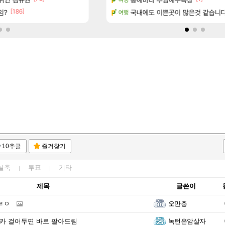
[186]
임?
마치고.. (feat. 리아)
아니 뭔 샤타 안 나왔다고 진짜 화내는 
국내에도 이쁜곳이 많은것 같습니
메이플
여행
10추글
즐겨찾기
실축
투표
기타
제목
글쓴이
ㄹㅇ
오만충
9카 걸어두면 바로 팔아드림
녹턴은암살자