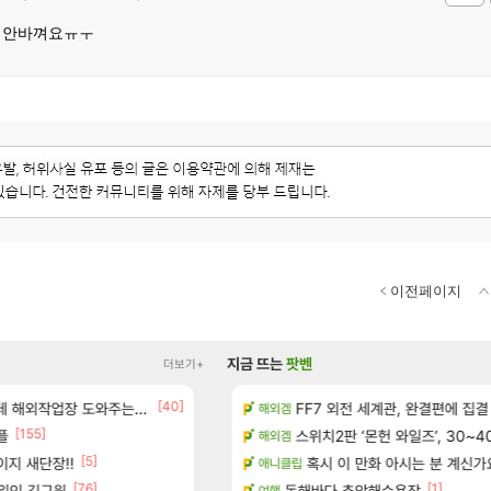
 안바껴요ㅠㅜ
이전페이지
지금 뜨는
팟벤
더보기+
[40]
[13]
우 정보 및 주요 필모
업장 도와주는 짓은 좀 아니지않냐?
아떨린다 한시간후면
FF7 외전 세계관, 완결편에 집결
리니지M
해외겜
[155]
[15]
플
보 및 출연작 모음
주말패키지가 나왔읍니다.
스위치2판 ‘몬헌 와일즈’, 30~4
리니지M
해외겜
[5]
지 새단장!!
우 정보 및 주요 필모
공장: xx님 옴니움 장서 안하셨어요?
혹시 이 만화 아시는 분 계신가
와우
애니클립
[76]
[1]
[47]
1위인 김규원
(40개) - 귀환한 영혼 도전과제
ㅇㅂ)진짜 개웃기네 ㅋㅋ
동해바다 추암해수욕장
메이플
여행