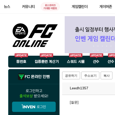
로스트아크
뉴스
커뮤니티
게임캘린더
게이머존
기대평 이벤트
등번호
집중훈련 계산기
스쿼드 시뮬
선수
선수
공유하기
주소보기
복사
FC 온라인 인벤
Leedh1357
로그인하고
출석보상
받으세요!
[질문]
로그인