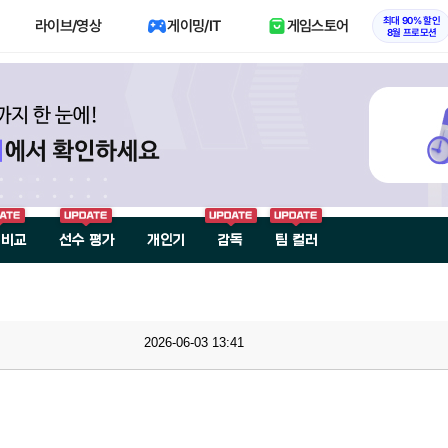
최대 90% 할인
라이브/영상
게이밍/IT
게임스토어
8월 프로모션
 비교
선수 평가
개인기
감독
팀 컬러
2026-06-03 13:41