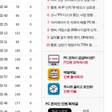
02:44
79
0
5
웹젠, 뮤 IP 신작 '뮤 테오스' 상표권 출원
6
소니 “PS 디스크 중단, 사업 영향 없다”
02:40
95
0
7
‘아키에이지 S: 자유의 해협’ PC MMORPG로 개발한다
02:25
93
0
8
엔씨, 게임스컴 2026서 미공개 신작 최초 공개
02:12
121
0
9
갈피를 잡지 못한 젠지, DK에게도 0:2 패배
02:11
93
0
10
웹젠, 상반기 영업수익 773억 원…순이익 89% 증가
02:10
165
0
PC 견적이 궁금하다면?
02:08
149
0
IT인벤 견적게시판
02:08
88
0
매일매일,
01:57
인벤 출석체크!
196
0
01:51
180
0
주사위 굴리고 포인트!
인벤 마블
01:46
149
0
01:46
177
0
FC 온라인 인벤 화제글
팁과 노하우
자게
01:45