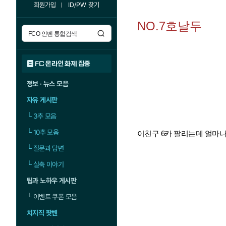
회원가입
ID/PW 찾기
NO.7호날두
FC 온라인 화제 집중
정보 · 뉴스 모음
자유 게시판
└
3추 모음
└
10추 모음
이친구 6카 팔리는데 얼마
└
질문과 답변
└
실축 이야기
팁과 노하우 게시판
└
이벤트 쿠폰 모음
치지직 팟벤