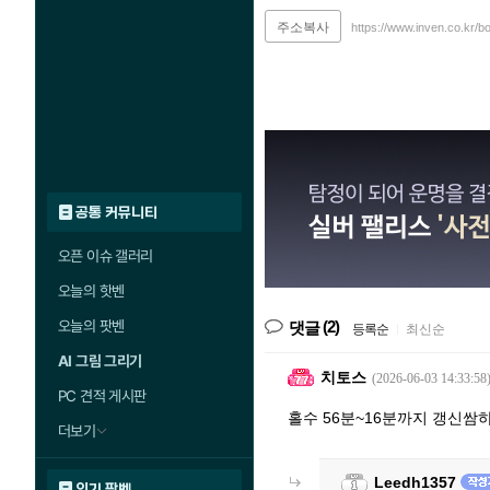
주소복사
https://www.inven.co.kr/b
공통 커뮤니티
오픈 이슈 갤러리
오늘의 핫벤
오늘의 팟벤
(2)
댓글
등록순
|
최신순
AI 그림 그리기
치토스
(2026-06-03 14:33:58
PC 견적 게시판
홀수 56분~16분까지 갱신쌈하
더보기
Leedh1357
인기 팟벤