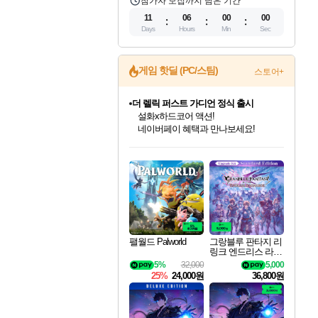
참가자 모집까지 남은 기간
11
05
59
59
Days
Hours
Min
Sec
게임 핫딜 (PC/스팀)
스토어+
더 렐릭 퍼스트 가디언 정식 출시
설화x하드코어 액션!
네이버페이 혜택과 만나보세요!
인벤게임즈 8월 특별 할인!
드래곤소드: 어웨이크닝 입점!
문명 7 특별 할인!
마블 투혼 파이팅 소울즈 정식출시!
귀무자: 검의 길 예약 판매 중!
비스트 오브 리인카네이션 정식 출시!
커세어 코브 출시 기념 할인!
베데스다 40주년 기념 할인 중!
캡콤 프렌차이즈 할인 진행 중!
캡콤 일부 상품 상시 할인
스타워즈 은하계 레이서
로블록스 기프트 카드 공식 입점
인기 퍼블리셔 모음!
스팀으로 만나는 드래곤소드!
조선&고려 DLC 출시 예정
마블 히어로 총 출동&화려한 격투!
10% 할인과
게임프릭 신작 IP
해적'섬'을 발전시키자!
베데스다의 명작들을
몬헌, 바하 등 인기 IP를
몬헌 와일즈 & 드래곤즈 도그마2
인벤게임즈에서 10% 추가 적립
Robux를 가장 안전하고
최대 90% 할인가를 만나보세요!
네이버혜택과 함께 만나보세요!
50%할인&추가 적립까지!
네이버 포인트 혜택까지!
이니&베니 혜택까지!
네이버 혜택가와 함께 예약하세요!
할인&네이버혜택으로 만나보세요!
40주년 프로모션으로 만나보세요!
할인가에 만나보세요!
일부 에디션 상시 할인!
혜택으로 예약 판매 중
편안하게 충전하세요
팰월드 Palworld
그랑블루 판타지 리
링크 엔드리스 라그
나로크 업그레이드
5%
32,000
5,000
킷 Granblue Fantasy
25%
24,000원
36,800원
Relink Endless Ragn
arok Upgrade Kit DL
C