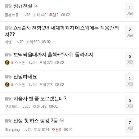
정규전설
잡담
1
댓글
돌겜트롤
Lv.73
조회 449
추천 2
08-02
Zee술사 전함 2번 세계파괴자 데스윙에는 적용안되
잡담
2
져??
댓글
러덴
Lv.70
조회 630
08-02
보딱찍을때까지 출첵+주사위 돌려야지
잡담
0
댓글
하스스톤
Lv.64
조회 270
08-02
안녕하세요
잡담
1
댓글
하스스톤
Lv.64
조회 228
08-02
지술사 쌘 줄 모르겠는데?
잡담
0
댓글
쿠로토리
Lv.65
조회 519
08-01
인생 첫 하스 랭킹 2등
잡담
7
댓글
Starspring
Lv.11
조회 1074
추천 9
08-01