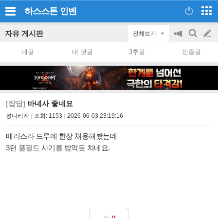
하스스톤
인벤
자유 게시판
전체보기
공
검
글
지
색
내글
내 댓글
3추글
인증글
on/off
쓰
기
[잡담]
바네사 좋네요
봉나리자
조회:
1153
2026-06-03 23:19:16
메리스라 드루에 한장 채용해봤는데
3턴 풀필드 사기를 밥먹듯 치네요.