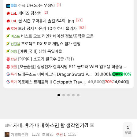
[1]
주식 UFC라는 우정잉
클립
[2]
페이즈 감상평
LoL
[21]
올 시즌 구마유시 솔킬 64회..jpg
LoL
[83]
보상 공지 나온거 10추 하니 올리자
로아
비스트 오브 리인카네이션 정보/공략글 모음
비스트
프로젝트 RX 도쿄 게임쇼 참가 결정
섭컬겜
[여행_국내] 남해 독일마을
여행
[에머이] 소고기 쌀국수 2종 (택1)
핫딜
[오늘끝딜] 삼성전자 갤럭시탭 S11 울트라 WIFI 업무용 학습용 SM-X930
핫딜
드래곤소드 어웨이크닝 DragonSword Awakening
33,000원
10%
특가
옥토패스 트래블러 II Octopath Traveler II
49,800원
70%
14,940원
특가
자네, 휴가 내내 하스만 할 생각인가?!
잡담
1
댓글
기쁨의근원
Lv.73
조회 35
추천 1
11:25