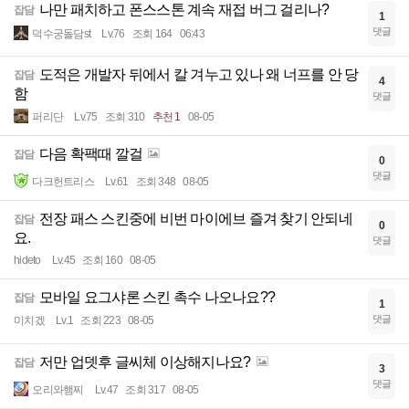
나만 패치하고 폰스스톤 계속 재접 버그 걸리나?
잡담
1
댓글
덕수궁돌담st
Lv.76
조회 164
06:43
도적은 개발자 뒤에서 칼 겨누고 있나 왜 너프를 안 당
잡담
4
함
댓글
퍼리단
Lv.75
조회 310
추천 1
08-05
다음 확팩때 깔걸
잡담
0
댓글
다크헌트리스
Lv.61
조회 348
08-05
전장 패스 스킨중에 비번 마이에브 즐겨 찾기 안되네
잡담
0
요.
댓글
hideto
Lv.45
조회 160
08-05
모바일 요그샤론 스킨 촉수 나오나요??
잡담
1
댓글
미치겠
Lv.1
조회 223
08-05
저만 업뎃후 글씨체 이상해지나요?
잡담
3
댓글
오리와햄찌
Lv.47
조회 317
08-05