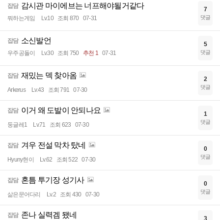
감시관 마이에브는 너프해야될거같다
잡담
7
댓글
뭐하는게임
Lv.10
조회 870
07-31
소신발언
잡담
5
댓글
우주공돌이
Lv.30
조회 750
추천 1
07-31
재밌는 덱 찾아옴
잡담
2
댓글
Arkerus
Lv.43
조회 791
07-30
이거 왜 도발이 안되나요
잡담
1
댓글
둥글레1
Lv.71
조회 623
07-30
겨우 전설 막차 탔네
잡담
0
댓글
Hyuny현이
Lv.62
조회 522
07-30
혼틈 투기장 성기사
잡담
0
댓글
삶은문어다리
Lv.2
조회 430
07-30
존나 실력겜 됐네
잡담
3