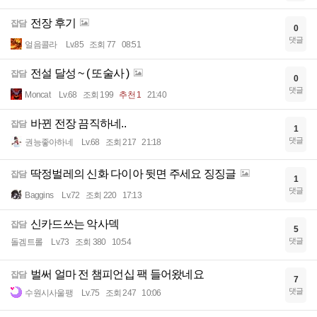
전장 후기
잡담
0
댓글
얼음콜라
Lv.85
조회 77
08:51
전설 달성 ~ ( 또술사 )
잡담
0
댓글
Moncat
Lv.68
조회 199
추천 1
21:40
바뀐 전장 끔직하네..
잡담
1
댓글
권능좋아하네
Lv.68
조회 217
21:18
딱정벌레의 신화 다이아 뒷면 주세요 징징글
잡담
1
댓글
Baggins
Lv.72
조회 220
17:13
신카드쓰는 악사덱
잡담
5
댓글
돌겜트롤
Lv.73
조회 380
10:54
벌써 얼마 전 챔피언십 팩 들어왔네요
잡담
7
댓글
수원시사울팽
Lv.75
조회 247
10:06