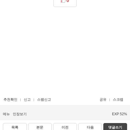
0
추천확인
신고
스팸신고
공유
스크랩
메뉴
인장보기
EXP 52%
목록
본문
이전
다음
댓글쓰기