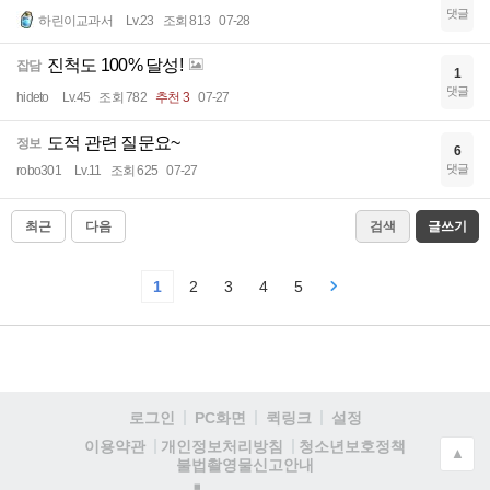
댓글
하린이교과서
Lv.23
조회 813
07-28
진척도 100% 달성!
잡담
1
댓글
hideto
Lv.45
조회 782
추천 3
07-27
도적 관련 질문요~
정보
6
댓글
robo301
Lv.11
조회 625
07-27
최근
다음
검색
글쓰기
1
2
3
4
5
로그인
PC화면
퀵링크
설정
청소년보호정책
이용약관
개인정보처리방침
▲
불법촬영물신고안내