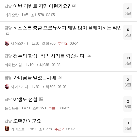
이번 이벤트 저만 이런가요?
잡담
4
댓글
리촤오랑
Lv.5
조회 578
08-05
하스스톤 총괄 프로듀서가 제일 많이 플레이하는 직업
잡담
6
댓글
세이스카나
Lv.83
조회 760
추천 2
08-04
전투의 함성 : 적의 사기를 꺾습니다.
잡담
19
댓글
뭐하는게임
Lv.10
조회 938
08-03
가비님을 믿었는데에
잡담
2
댓글
세이스카나
Lv.83
조회 593
08-03
야생도 전설
잡담
2
댓글
돌겜트롤
Lv.73
조회 350
추천 1
08-02
오랜만이군요
잡담
3
댓글
가이스트
Lv.81
조회 378
추천 2
08-02