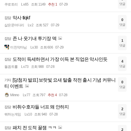
댓글
쿠로토리
Lv.65
조회 1149
추천 1
07-29
악사 tlqkf
잡담
0
댓글
삶은문어다리
Lv.2
조회 527
07-29
존 나 웃기내 투기장 덱
잡담
1
댓글
미친악마님
Lv.30
조회 606
07-29
도적이 득세하면서 가장 이득 본 직업은 악사인듯
잡담
4
댓글
돌겜트롤
Lv.73
조회 988
07-28
[당첨자 발표] 보랏빛 요새 탈출 작전 출시 기념 커뮤니
기타
0
티 이벤트
댓글
Minno
Lv.77
조회 797
추천 4
07-28
비취수호자들 너프 왜 안하지
잡담
2
댓글
뭐하는게임
Lv.10
조회 940
07-28
패치 전 도적 꿀잼 ㅋㅋ
잡담
2