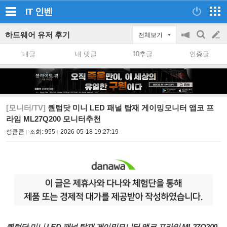
IT
인벤
하드웨어 유저 후기
전체보기
공
검
글
지
색
내글
내 댓글
10추글
인증글
on/off
쓰
기
[모니터/TV]
퀀텀닷 미니 LED 패널 탑재 게이밍모니터 앱코 프
라임 ML27Q200 모니터추천
성큼큼
조회:
955
2026-05-18 19:27:19
퀀텀닷 미니 LED 패널 탑재 게이밍
모니터 앱코 프라임 ML27Q200