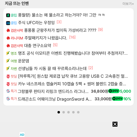
지금 뜨는 인벤
더보기+
풍월량) 물소는 왜 물소라고 하는거야? 아! 그만 ㅋㅋ
클립
[3]
주식 UFC라는 우정잉
클립
[9]
풍풍풍 군왕주차가 씹이득 가성비라고 ????
검은사막
[16]
주말패키지가 나왔읍니다.
리니지M
[5]
대충 연구소요약
검은사막
명조 공식 이모티콘 이벤트 진행해봤습니다! 참여부터 추첨까지????
명조
운문댐
여행
[2]
선생님들 차 시동 끌 때 꾸르륵소리나는데
차벤
[하루특가[ 원스탑 제로갭 납작 큐브 고용량 USB C 고속충전 멀티탭 4000W
핫딜
카누 네스프레소 캡슐커피 10캡슐 5팩 + 썸머 블렌드 2캡슐 증정 총52캡슐
핫딜
그랑블루 판타지 리링크 엔드리스 라그나로크 업그레이드 킷 Granblue Fantasy Relink Endless Ragnarok Upgrade Kit DLC
36,800원
5,000
특가
드래곤소드 어웨이크닝 DragonSword Awakening
33,000원
10%
특가
AD