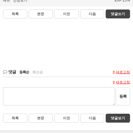
메뉴
인장보기
EXP 25%
목록
본문
이전
다음
댓글쓰기
댓글
등록순
|
최신순
새로고침
새로고침
등록
목록
본문
이전
다음
댓글보기