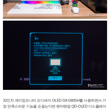
32인치 게이밍모니터 오디세이 OLED G8 G80SH를 사용하면서 가
장 만족스러운 기능을 손꼽는다면 펜타탠덤 QD-OLED 디스플레이