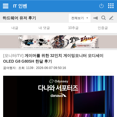
IT
인벤
하드웨어 유저 후기
전체보기
공
검
글
지
색
내글
내 댓글
10추글
인증글
on/off
쓰
기
[모니터/TV]
게이머를 위한 32인치 게이밍모니터 오디세이
OLED G8 G80SH 한달 후기
꿈여행자
조회:
1139
2026-06-07 09:50:16