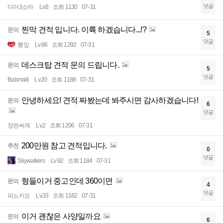
댓글
디아3소마
Lv.8
조회 1130
07-31
찐막 견적 입니다. 이륙 하겠습니다...!?
문의
5
댓글
뽕잎
Lv.86
조회 1292
07-31
데스크탑 견적 문의 드립니다.
문의
5
댓글
Babmalli
Lv.20
조회 1188
07-31
안녕하세요! 견적 짜봤는데 봐주시면 감사하겠습니다!
문의
6
댓글
장판싸게
Lv.2
조회 1206
07-31
200만원 참고 견적입니다.
추천
0
댓글
Skywalkers
Lv.92
조회 1184
07-31
형들이거 중고인데 360이면
문의
4
댓글
피노키요
Lv.33
조회 1182
07-31
이거 괜찮은 사양일까요
문의
6