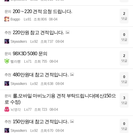
200 ~ 220 견적 요청 드립니다.
문의
2
댓글
Baggo
Lv.81
조회 806
08-04
220만원 참고 견적입니다.
추천
0
댓글
Skywalkers
Lv.92
조회 737
08-04
98X3D 5080 문의
문의
2
댓글
삘라뽕
Lv.71
조회 755
08-04
480만원대 참고 견적입니다.
추천
0
댓글
Skywalkers
Lv.92
조회 638
08-04
롤,모바일 마비노기용 견적 부탁드립니다(예산150으
문의
3
로 수정)
댓글
뇌명각
Lv.77
조회 723
08-04
150만원대 참고 견적입니다.
추천
0
댓글
Skywalkers
Lv.92
조회 670
08-04