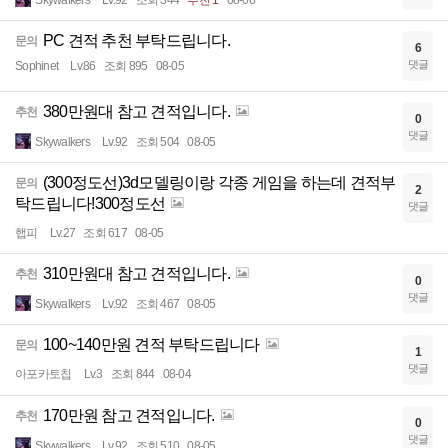
PC 견적 추천 부탁드립니다.
문의
6
댓글
Sophinet
Lv.86
조회 895
08-05
380만원대 참고 견적입니다.
추천
0
댓글
Skywalkers
Lv.92
조회 504
08-05
(300정도선)3d모델링이랑 각종 게임을 하는데 견적부
문의
2
탁드립니다!300정도선
댓글
햅피
Lv.27
조회 617
08-05
310만원대 참고 견적입니다.
추천
0
댓글
Skywalkers
Lv.92
조회 467
08-05
100~140만원 견적 부탁드립니다
문의
1
댓글
아포카토칩
Lv.3
조회 844
08-04
170만원 참고 견적입니다.
추천
0
댓글
Skywalkers
Lv.92
조회 510
08-05