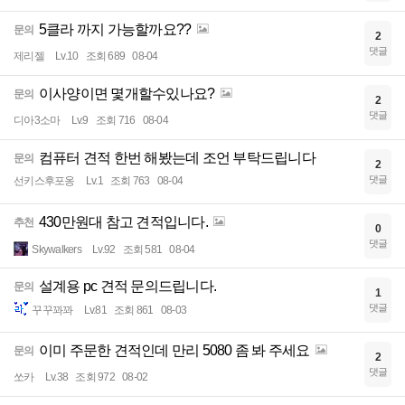
5클라 까지 가능할까요??
문의
2
댓글
제리젤
Lv.10
조회 689
08-04
이사양이면 몇개할수있나요?
문의
2
댓글
디아3소마
Lv.9
조회 716
08-04
컴퓨터 견적 한번 해봤는데 조언 부탁드립니다
문의
2
댓글
선키스후포옹
Lv.1
조회 763
08-04
430만원대 참고 견적입니다.
추천
0
댓글
Skywalkers
Lv.92
조회 581
08-04
설계용 pc 견적 문의드립니다.
문의
1
댓글
꾸꾸꽈꽈
Lv.81
조회 861
08-03
이미 주문한 견적인데 만리 5080 좀 봐 주세요
문의
2
댓글
쏘카
Lv.38
조회 972
08-02