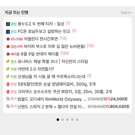
지금 뜨는 인벤
더보기+
[1]
봉누도2 두 번째 티저 - 일상
클립
[1]
FC온 호날두보고 실망하는 민교
클립
[13]
아떨린다 한시간후면
리니지M
[12]
하이퍼 부스트 이후 길 잃은 뉴비분들!
검은사막
[155]
8월 9일 썬데이 메이플
메이플
유니버스 채널 특별 코너 | 자신만의 스타일
명조
아반테 2.0 자연흡기?
차벤
[1]
선생님들 차 시동 끌 때 꾸르륵소리나는데
차벤
58%할인!한돈 순살 양념돼지갈비, 300g, 5개
핫딜
크리넥스 순수소프트 쿠션 화장지, 3겹, 25m, 30롤, 2개
핫딜
림월드 오디세이 RimWorld Odyssey DLC
27,000원
10%
24,300원
특가
닌텐도 스위치 2 본체 + 젤다의 전설 티어스 오브 더 킹덤 닌텐도 스위치 2 에디션 + 젤다의 전설 브레스 오브 더 와일드 닌텐도 스위치 2 에디션 번들
817,600원
1%
809,420원
특가