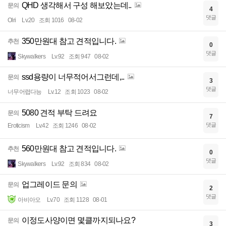
QHD 생각해서 구성 해보았는데..
문의
4
댓글
Olri
Lv.20
조회 1016
08-02
350만원대 참고 견적입니다.
추천
0
댓글
Skywalkers
Lv.92
조회 947
08-02
ssd용량이 너무적어서그런데,..
문의
3
댓글
너무어렵다능
Lv.12
조회 1023
08-02
5080 견적 부탁 드려요
문의
7
댓글
Eroticism
Lv.42
조회 1246
08-02
560만원대 참고 견적입니다.
추천
0
댓글
Skywalkers
Lv.92
조회 834
08-02
업그레이드 문의
문의
2
댓글
아비아오
Lv.70
조회 1128
08-01
이정도사양이면 몇클까지되나요?
문의
3