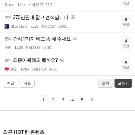
댓글
Sisoso
Lv.14
조회 1325
07-31
270만원대 참고 견적입니다.
추천
0
댓글
Skywalkers
Lv.92
조회 1037
08-01
견적 2가지 비교 좀 해 주세요
문의
4
댓글
쏘카
Lv.38
조회 1372
07-30
최종이륙해도 될까요?
문의
6
댓글
뽕잎
Lv.86
조회 1464
07-30
최근
다음
검색
글쓰기
1
2
3
4
5
최근 HOT한 콘텐츠