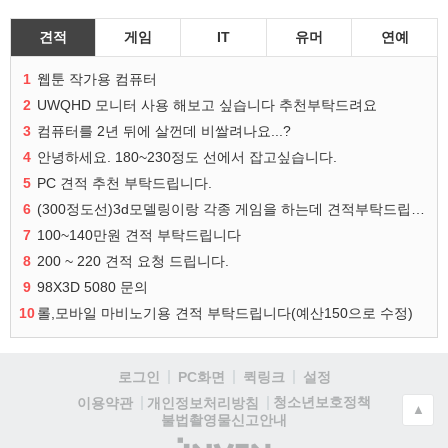
견적
게임
IT
유머
연예
1
웹툰 작가용 컴퓨터
2
UWQHD 모니터 사용 해보고 싶습니다 추천부탁드려요
3
컴퓨터를 2년 뒤에 살껀데 비쌀려나요...?
4
안녕하세요. 180~230정도 선에서 잡고싶습니다.
5
PC 견적 추천 부탁드립니다.
6
(300정도선)3d모델링이랑 각종 게임을 하는데 견적부탁드립니다!300정도선
7
100~140만원 견적 부탁드립니다
8
200 ~ 220 견적 요청 드립니다.
9
98X3D 5080 문의
10
롤,모바일 마비노기용 견적 부탁드립니다(예산150으로 수정)
로그인
PC화면
퀵링크
설정
청소년보호정책
이용약관
개인정보처리방침
▲
불법촬영물신고안내
(주)