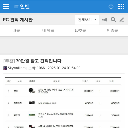
IT
인벤
PC 견적 게시판
전체보기
공
검
글
지
색
내글
내 댓글
10추글
인증글
on/off
쓰
기
[추천]
70만원 참고 견적입니다.
Skywalkers
조회:
1066
2025-01-24 01:54:39