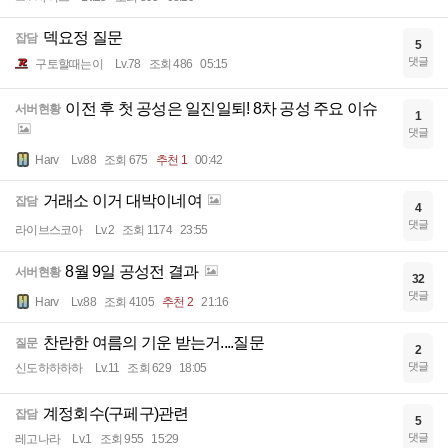
덱요정 질문
잡담
5
댓글
구토할때는이
Lv.78
조회 486
05:15
이전 후 첫 공성은 일진일퇴! 8차 공성 주요 이슈
서버현황
1
댓글
Harv
Lv.88
조회 675
추천 1
00:42
거래소 이거 대박이네여
잡담
4
댓글
라이브스코아
Lv.2
조회 1174
23:55
8월 9일 공성전 결과
서버현황
32
댓글
Harv
Lv.88
조회 4105
추천 2
21:16
찬란한 여름의 기운 받는거....질문
질문
2
댓글
신도하하하하
Lv.11
조회 629
18:05
계정회수(구페구)관련
잡담
5
댓글
레고나라
Lv.1
조회 955
15:29