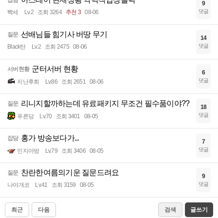
잡담
9
댓글
빡세
Lv.2
조회 3264
추천 3
08-06
선배님들 힘기사 버땅 무기
질문
14
댓글
Black탄
Lv.2
조회 2475
08-06
군터서버 현황
서버현황
6
댓글
지난후회
Lv.86
조회 2651
08-06
리니지할까하는데 유료패키지 무조건 필수품이야??
질문
18
댓글
푸른당
Lv.70
조회 3401
08-05
홍가 방송보다가...
잡담
7
댓글
민지아방
Lv.79
조회 3406
08-05
찬란한여름의기운 질문드려요
질문
9
댓글
나야개코
Lv.41
조회 3159
08-05
최근
다음
검색
글쓰기