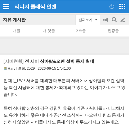
리니지 클래식
인벤
자유 게시판
전체보기
공
검
글
지
색
내글
내 댓글
3추글
인증글
on/off
쓰
기
[서버현황]
전 서버 상아탑&오렌 설벽 통제 확대
Harv
조회:
2529
2026-06-15 17:41:00
현재 논PVP 서버를 제외한 대부분의 서버에서 상아탑과 오렌 설벽
등 최신 사냥터에 대한 통제가 확대되고 있다는 이야기가 나오고 있
습니다.
특히 상아탑 상층의 경우 경험치 효율이 기존 사냥터들과 비교해서
도 유의미하게 좋은 데다가 공성전 소식까지 나오면서 평소 통제가
심하지 않았던 서버들에서도 통제 양상이 두드러지고 있는데요.