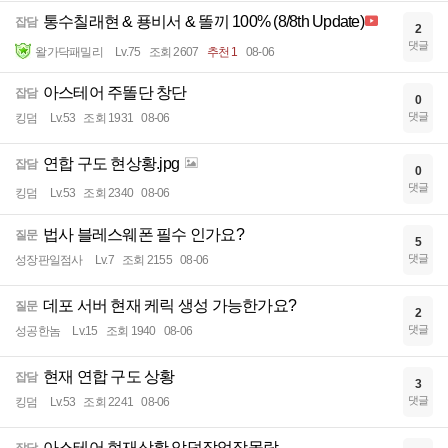
통수칠래현 & 푱비서 & 똘끼 100% (8/8th Update)
잡담
2
댓글
왈가닥패밀리
Lv.75
조회 2607
추천 1
08-06
아스테어 주똘단 창단
잡담
0
댓글
킹덤
Lv.53
조회 1931
08-06
연합 구도 현상황.jpg
잡담
0
댓글
킹덤
Lv.53
조회 2340
08-06
법사 블레스웨폰 필수 인가요?
질문
5
댓글
성장판일점사
Lv.7
조회 2155
08-06
데포 서버 현재 케릭 생성 가능한가요?
질문
2
댓글
성공한놈
Lv.15
조회 1940
08-06
현재 연합 구도 상황
잡담
3
댓글
킹덤
Lv.53
조회 2241
08-06
아스테어 현재상황 악덕작업장몰락