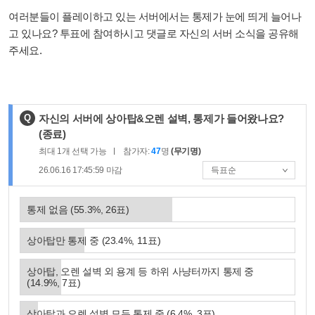
여러분들이 플레이하고 있는 서버에서는 통제가 눈에 띄게 늘어나
고 있나요? 투표에 참여하시고 댓글로 자신의 서버 소식을 공유해
주세요.
제
Q
자신의 서버에 상아탑&오렌 설벽, 통제가 들어왔나요?
목
(종료)
:
최대
1
개 선택 가능
참가자:
47
명
(무기명)
26.06.16 17:45:59
마감
통제 없음
(
55.3
%,
26
표)
상아탑만 통제 중
(
23.4
%,
11
표)
상아탑, 오렌 설벽 외 용계 등 하위 사냥터까지 통제 중
(
14.9
%,
7
표)
상아탑과 오렌 설벽 모두 통제 중
(
6.4
%,
3
표)