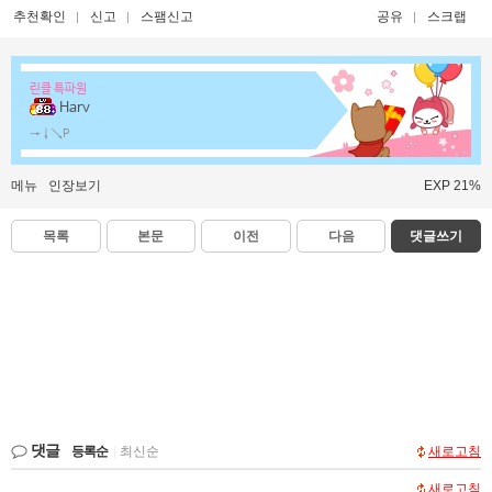
추천확인
신고
스팸신고
공유
스크랩
린클 특파원
Harv
→↓↘P
메뉴
인장보기
EXP 21%
목록
본문
이전
다음
댓글쓰기
댓글
등록순
|
최신순
새로고침
새로고침