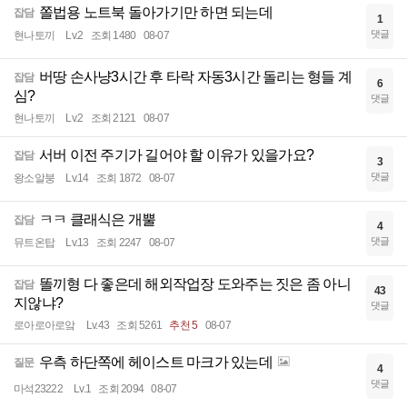
쫄법용 노트북 돌아가기만 하면 되는데
잡담
1
댓글
현나토끼
Lv.2
조회 1480
08-07
버땅 손사냥3시간 후 타락 자동3시간 돌리는 형들 계
잡담
6
심?
댓글
현나토끼
Lv.2
조회 2121
08-07
서버 이전 주기가 길어야 할 이유가 있을가요?
잡담
3
댓글
왕소알붕
Lv.14
조회 1872
08-07
ㅋㅋ 클래식은 개뿔
잡담
4
댓글
뮤트온탑
Lv.13
조회 2247
08-07
똘끼형 다 좋은데 해외작업장 도와주는 짓은 좀 아니
잡담
43
지않냐?
댓글
로아로아로앜
Lv.43
조회 5261
추천 5
08-07
우측 하단쪽에 헤이스트 마크가 있는데
질문
4
댓글
마석23222
Lv.1
조회 2094
08-07