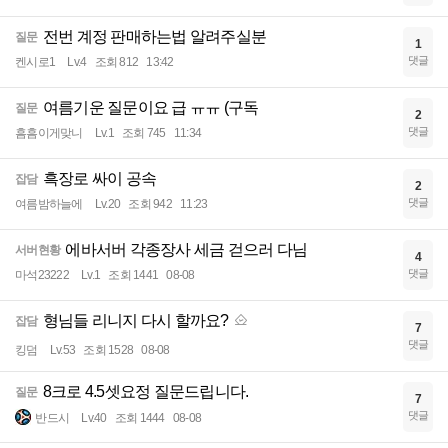
전번 계정 판매하는법 알려주실분
질문
1
댓글
켄시로1
Lv.4
조회 812
13:42
여름기운 질문이요 급 ㅠㅠ (구독
질문
2
댓글
흠흠이게맞니
Lv.1
조회 745
11:34
흑장로 싸이 공속
잡담
2
댓글
여름밤하늘에
Lv.20
조회 942
11:23
에바서버 각종장사 세금 걷으러 다님
서버현황
4
댓글
마석23222
Lv.1
조회 1441
08-08
형님들 리니지 다시 할까요?
잡담
7
댓글
킹덤
Lv.53
조회 1528
08-08
8크로 4.5셋요정 질문드립니다.
질문
7
댓글
반드시
Lv.40
조회 1444
08-08