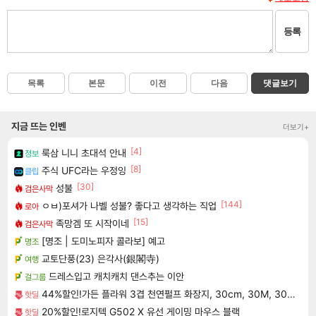
등록
목록
본문
이전
다음
댓글보기
지금 뜨는 인벤
더보기+
[4]
룩삼 니니 초대석 안내
정보
[8]
주식 UFC라는 우정잉
클립
[30]
성불
검은사막
[144]
ㅇㅂ)포셔가 나벨 성불? 좋다고 생각하는 직업
로아
[15]
족망겜 또 시작이네
검은사막
[명조 | 도미노피자 콜라보] 예고
명조
교토단풍(23) 은각사(銀閣寺)
여행
드레스입고 캐치캐치 댄스추는 이안
걸그룹
44%할인!가든 플라워 3겹 천연펄프 화장지, 30cm, 30M, 30롤, 2팩
핫딜
20%할인!로지텍 G502 X 유선 게이밍 마우스 블랙
핫딜