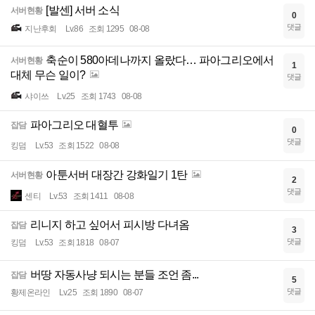
[발센] 서버 소식
서버현황
0
댓글
지난후회
Lv.86
조회 1295
08-08
축순이 580아데나까지 올랐다… 파아그리오에서
서버현황
1
대체 무슨 일이?
댓글
샤이쓰
Lv.25
조회 1743
08-08
파아그리오 대혈투
잡담
0
댓글
킹덤
Lv.53
조회 1522
08-08
아툰서버 대장간 강화일기 1탄
서버현황
2
댓글
센티
Lv.53
조회 1411
08-08
리니지 하고 싶어서 피시방 다녀옴
잡담
3
댓글
킹덤
Lv.53
조회 1818
08-07
버땅 자동사냥 되시는 분들 조언 좀...
잡담
5
댓글
황제온라인
Lv.25
조회 1890
08-07