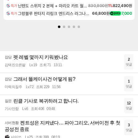
닌텐도 스위치 2 본체 + 마리오 카트 월드 + 슈퍼 마리오 파티 잼버리 닌텐도 스위치 2 에디션 + 잼버리 TV 번들
830,800원
1%
822,490원
특가
그랑블루 판타지 리링크 엔드리스 라그나로크 Granblue Fantasy Relink Endless Ragnarok
66,800원
7,000
특가
펫 레벨 몇까지 키워봤나요
잡담
2
댓글
김택진오른팔
Lv.19
조회 71
13:11
그래서 똘케이사건 어떻게 됨?
잡담
1
댓글
마력의질주
Lv.72
조회 229
11:56
린클 기사로 복귀하려고 합니다.
질문
12
댓글
기사만함
Lv.6
조회 406
09:48
켄트성은 지켜냈다… 파아그리오, 서버이전 후 첫
서버현황
3
공성전 종료
댓글
샤이쓰
Lv.25
조회 399
08:19