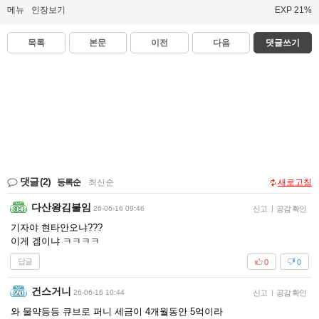
메뉴
인장보기
EXP 21%
목록
본문
이전
다음
댓글쓰기
댓글
(2)
등록순
|
최신순
새로고침
다산왕김불임
26-06-16 09:46
신고
|
공감 확인
기자야 현타안오냐???
이게 겜이냐 ㅋㅋㅋㅋ
답글
0
0
건스거니
26-06-16 10:44
신고
|
공감 확인
와 물약등등 큐브로 퍼니 세금이 4개월동안 5억이라