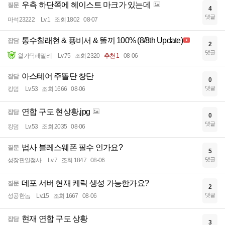
우측 하단쪽에 헤이스트 마크가 있는데
질문
4
댓글
마석23222
Lv.1
조회 1802
08-07
통수칠래현 & 푱비서 & 똘끼 100% (8/8th Update)
잡담
2
댓글
왈가닥패밀리
Lv.75
조회 2320
추천 1
08-06
아스테어 주똘단 창단
잡담
0
댓글
킹덤
Lv.53
조회 1666
08-06
연합 구도 현상황.jpg
잡담
0
댓글
킹덤
Lv.53
조회 2035
08-06
법사 블레스웨폰 필수 인가요?
질문
5
댓글
성장판일점사
Lv.7
조회 1847
08-06
데포 서버 현재 케릭 생성 가능한가요?
질문
2
댓글
성공한놈
Lv.15
조회 1667
08-06
현재 연합 구도 상황
잡담
3