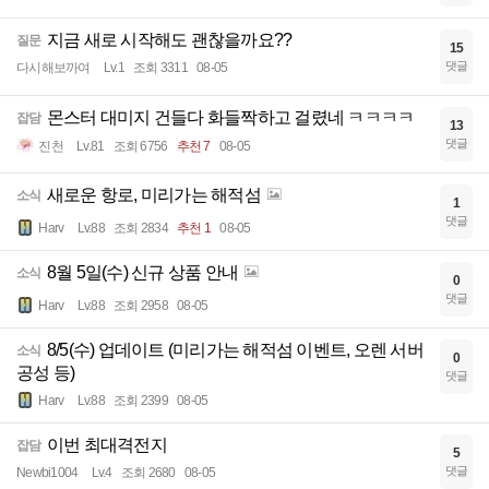
지금 새로 시작해도 괜찮을까요??
질문
15
댓글
다시해보까여
Lv.1
조회 3311
08-05
몬스터 대미지 건들다 화들짝하고 걸렸네 ㅋㅋㅋㅋ
잡담
13
댓글
진천
Lv.81
조회 6756
추천 7
08-05
새로운 항로, 미리가는 해적섬
소식
1
댓글
Harv
Lv.88
조회 2834
추천 1
08-05
8월 5일(수) 신규 상품 안내
소식
0
댓글
Harv
Lv.88
조회 2958
08-05
8/5(수) 업데이트 (미리가는 해적섬 이벤트, 오렌 서버
소식
0
공성 등)
댓글
Harv
Lv.88
조회 2399
08-05
이번 최대격전지
잡담
5
댓글
Newbi1004
Lv.4
조회 2680
08-05