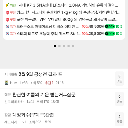
1세대 K7 3.5NA인데 LF쏘나타 2.0NA 기변하면 유류비 절약이 얼마나 될까요..?
차벤
맘스터치 시그니처 순살치킨 1kg+1kg 외 순살강정/치킨텐더/가라아게/치즈스틱
핫딜
포천 이동갈비 양념 우대갈비 800g 외 양념목살 돼지갈비 소갈비 모음전
핫딜
드래곤소드 어웨이크닝 디럭스 에디션 DragonSword Awakening Deluxe Edition
10%
49,500원
10%
특가
스테퍼 레트로 초능력 추리 퀘스트 Staffer Retro A Supernatural Mystery Quest
10%
28,800원
10%
특가
8월 9일 공성전 결과
서버현황
8
댓글
Harv
Lv.88
조회 580
추천 1
21:16
찬란한 여름의 기운 받는거....질문
질문
0
댓글
신도하하하하
Lv.11
조회 170
18:05
계정회수(구페구)관련
잡담
2
댓글
레고나라
Lv.1
조회 392
15:29