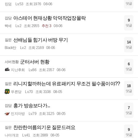
댓글
킹덤
Lv.53
조회 1976
08-06
아스테어 현재상황 악덕작업장몰락
잡담
9
댓글
빡세
Lv.2
조회 2955
추천 3
08-06
선배님들 힘기사 버땅 무기
질문
14
댓글
Black탄
Lv.2
조회 2169
08-06
군터서버 현황
서버현황
6
댓글
지난후회
Lv.86
조회 2357
08-06
리니지할까하는데 유료패키지 무조건 필수품이야??
질문
18
댓글
푸른당
Lv.70
조회 3108
08-05
홍가 방송보다가...
잡담
7
댓글
민지아방
Lv.79
조회 3125
08-05
찬란한여름의기운 질문드려요
질문
9
댓글
나야개코
Lv.41
조회 2889
08-05