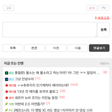
답글
0
0
새로고침
등록
목록
본문
이전
다음
댓글보기
지금 뜨는 인벤
더보기+
[8]
풍월량) 물소는 왜 물소라고 하는거야? 아! 그만 ㅋㅋ 알았어 ㅋㅋ
클립
[11]
그냥 안녕수야
클립
[104]
ㅅㅂ츄츄지지 인기캐릭터 왜이러는데?
메이플
[29]
13년 전 메이플 유저의 블로그
메이플
[56]
세르카 뉴비 조지는 미친놈 등장
로아
[7]
아반테 2.0 자연흡기?
차벤
[페르소나5: 더 팬텀 X] 괴도 영상 l 타카마키 안·댄싱 스타
PV