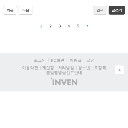
최근
다음
검색
글쓰기
1
2
3
4
5
로그인
PC화면
퀵링크
설정
청소년보호정책
이용약관
개인정보처리방침
▲
불법촬영물신고안내
(주)
인
벤