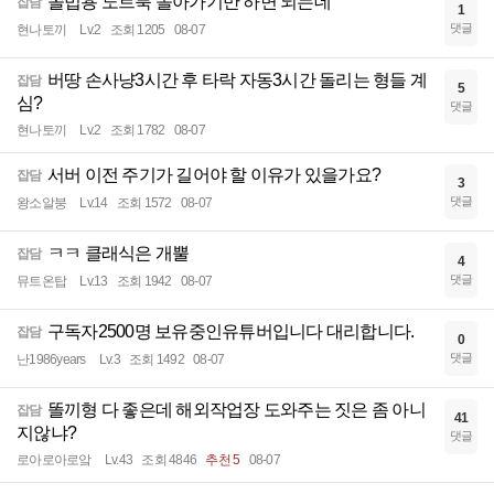
쫄법용 노트북 돌아가기만 하면 되는데
잡담
1
댓글
현나토끼
Lv.2
조회 1205
08-07
버땅 손사냥3시간 후 타락 자동3시간 돌리는 형들 계
잡담
5
심?
댓글
현나토끼
Lv.2
조회 1782
08-07
서버 이전 주기가 길어야 할 이유가 있을가요?
잡담
3
댓글
왕소알붕
Lv.14
조회 1572
08-07
ㅋㅋ 클래식은 개뿔
잡담
4
댓글
뮤트온탑
Lv.13
조회 1942
08-07
구독자2500명 보유중인유튜버입니다 대리합니다.
잡담
0
댓글
난1986years
Lv.3
조회 1492
08-07
똘끼형 다 좋은데 해외작업장 도와주는 짓은 좀 아니
잡담
41
지않냐?
댓글
로아로아로앜
Lv.43
조회 4846
추천 5
08-07