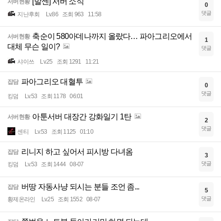
[발센] 서버 소식
서버현황
0
댓글
지난후회
Lv.86
조회 963
11:58
축순이 580아데나까지 올랐다… 파아그리오에서
서버현황
1
대체 무슨 일이?
댓글
샤이쓰
Lv.25
조회 1291
11:21
파아그리오 대혈투
잡담
0
댓글
킹덤
Lv.53
조회 1178
06:01
아툰서버 대장간 강화일기 1탄
서버현황
2
댓글
센티
Lv.53
조회 1125
01:10
리니지 하고 싶어서 피시방 다녀옴
잡담
3
댓글
킹덤
Lv.53
조회 1444
08-07
버땅 자동사냥 되시는 분들 조언 좀...
잡담
5
댓글
황제온라인
Lv.25
조회 1552
08-07