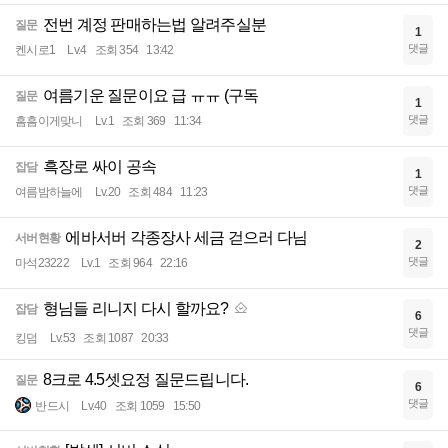
전번 계정 판매하는법 알려주실분
질문
1
댓글
켄시로1
Lv.4
조회 354
13:42
여름기운 질문이요 급 ㅠㅠ (구독
질문
1
댓글
흠흠이게맞니
Lv.1
조회 369
11:34
흑장로 싸이 공속
잡담
1
댓글
여름밤하늘에
Lv.20
조회 484
11:23
에바서버 각종장사 세금 걷으러 다님
서버현황
2
댓글
마석23222
Lv.1
조회 964
22:16
형님들 리니지 다시 할까요?
잡담
6
댓글
킹덤
Lv.53
조회 1087
20:33
8크로 4.5셋요정 질문드립니다.
질문
6
댓글
반드시
Lv.40
조회 1059
15:50