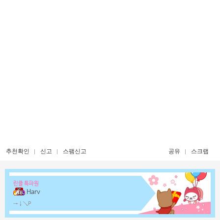
추천확인
신고
스팸신고
공유
스크랩
린클 특파원
Harv
→↓↘P