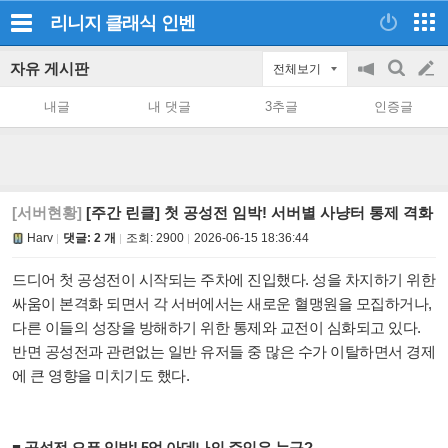
리니지 클래식
인벤
자유 게시판
전체보기
공
검
글
지
색
내글
내 댓글
3추글
인증글
on/off
쓰
기
[서버현황]
[주간 린클] 첫 공성전 임박! 서버별 사냥터 통제 격화
Harv
댓글: 2 개
조회:
2900
2026-06-15 18:36:44
드디어 첫 공성전이 시작되는 주차에 진입했다. 성을 차지하기 위한
싸움이 본격화 되면서 각 서버에서는 새로운 혈맹원을 모집하거나,
다른 이들의 성장을 방해하기 위한 통제와 교전이 심화되고 있다.
반면 공성전과 관련없는 일반 유저들 중 많은 수가 이탈하면서 경제
에 큰 영향을 미치기도 했다.
■ 공성전 오픈 임박! 5억 아데나의 주인은 누구?