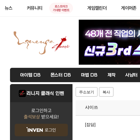
로스트아크
뉴스
커뮤니티
게임캘린더
게이머존
기대평 이벤트
아이템 DB
몬스터 DB
마법 DB
제작
사냥터
주소보기
복사
리니지 클래식 인벤
샤이쓰
로그인하고
출석보상
받으세요!
[잡담]
로그인