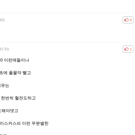
42)
공감
비공
0
31:33)
공감
비공
1
렙20 이런애들이나
초에 풀물약 빨고
이유는
에 한번씩 혈전도하고
도해야댓고
아이스커스피 이런 무분별한