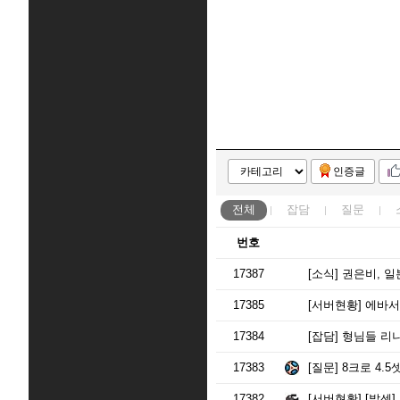
인증글
전체
잡담
질문
번호
17387
[소식]
권은비, 일
17385
[서버현황]
에바서
17384
[잡담]
형님들 리니
17383
[질문]
8크로 4.
17382
[서버현황]
[발센]