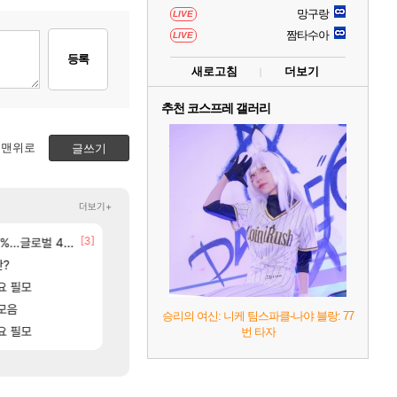
망구랑
LIVE
짬타수아
LIVE
등록
새로고침
더보기
추천 코스프레 갤러리
맨위로
글쓰기
더보기+
[3]
[
글로벌 4위로 부상
15기래더 패치노트 별거 없네요~없데이트수준?
선녀바위해수욕장
디아2
여행
[17]
판?
오만9층 주긴주는군요?
8월 28일 넷플릭스에서 예고편 공개 예정
리니지M
GTA6
[171]
요 필모
분내학개론
카가미하라 하루 성우 정보 및 주요 필모
메이플
아스오라
[89]
[136]
고있으면 ㅋㅋ
모음
태극기 또 거꾸로 해놨네 미친것들 ㅋㅋㅋ
모든 바우에라 업그레이드 아이템 획득 위치 공략 (89
메이플
비스트
승리의 여신: 니케 팀스파클-나야 블랑: 77
[8]
[57]
 요약
요 필모
ㅇㅂ ) 재밌게 까네
모든 엘리트 골렘 위치 공략 (30개) - 방랑 결
메이플
비스트
번 타자