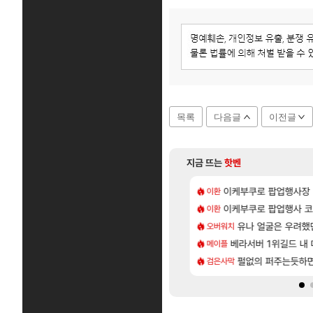
목록
다음글
이전글
지금 뜨는
핫벤
[7]
더 패치노트 별거 없네요~없데이트수준?
위해수욕장
이케부쿠로 팝업행사장
아반테 2.0 자연흡기
이환
차벤
[17]
9층 주긴주는군요?
 28일 넷플릭스에서 예고편 공개 예정
이케부쿠로 팝업행사 코
모든 요리/작물 책 획득 
이환
비스트
[171]
개론
가미하라 하루 성우 정보 및 주요 필모
유나 얼굴은 우려했
무한대 아난타 유출
오버워치
섭컬겜
[136]
또 거꾸로 해놨네 미친것들 ㅋㅋㅋ
바우에라 업그레이드 아이템 획득 위치 공략 (89개)
베라서버 1위길드 내 대
라스트 에포크 시즌5 
메이플
PV
[57]
 재밌게 까네
엘리트 골렘 위치 공략 (30개) - 방랑 결투가
펄없의 퍼주는듯하면
‘GTA 6’ 예판 흥
검은사막
해외겜