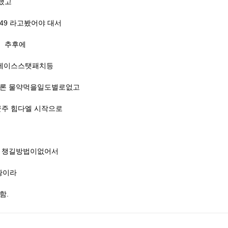
그랬고
49 라고봤어야 대서
 추후에
 베이스스탯패치등
으론 물약먹을일도별로없고
주 힘다엘 시작으로
를 챙길방법이없어서
상황이라
함.