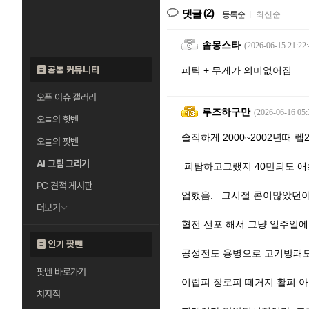
(2)
댓글
등록순
|
최신순
솜몽스타
(2026-06-15 21:22:
공통 커뮤니티
피틱 + 무게가 의미없어짐
오픈 이슈 갤러리
루즈하구만
(2026-06-16 05:
오늘의 핫벤
솔직하게 2000~2002년때 
오늘의 팟벤
AI 그림 그리기
피탐하고그랬지 40만되도 애
PC 견적 게시판
업했음. 그시절 콘이많았던
더보기
혈전 선포 해서 그냥 일주일
인기 팟벤
공성전도 용병으로 고기방패
팟벤 바로가기
이럽피 장로피 떼거지 활피 
치지직