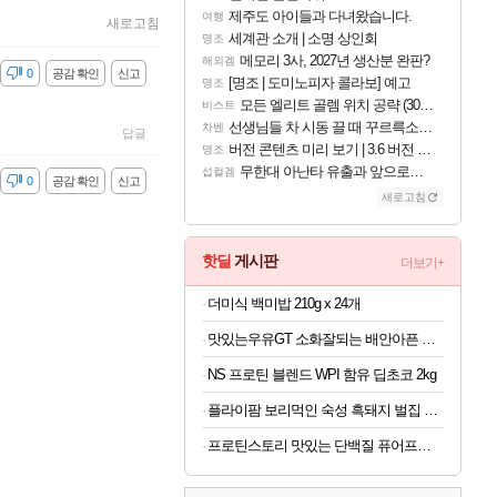
제주도 아이들과 다녀왔습니다.
여행
새로고침
세계관 소개 | 소명 상인회
명조
메모리 3사, 2027년 생산분 완판?
해외겜
감
0
공감 확인
신고
[명조 | 도미노피자 콜라보] 예고
명조
모든 엘리트 골렘 위치 공략 (30개) - 방랑 결투가
비스트
선생님들 차 시동 끌 때 꾸르륵소리나는데
차벤
답글
버전 콘텐츠 미리 보기 | 3.6 버전 「신기루 속 등불 그림자, 속세에 깃든 검의 결심」이 8월 20일에 업데이트됩니다!
명조
무한대 아난타 유출과 앞으로의 예상 (루머)
섭컬겜
감
0
공감 확인
신고
새로고침
핫딜
게시판
더보기+
더미식 백미밥 210g x 24개
맛있는우유GT 소화잘되는 배안아픈 저지방우유 180ml x 48개
NS 프로틴 블렌드 WPI 함유 딥초코 2kg
플라이팜 보리먹인 숙성 흑돼지 벌집 두툼 삼겹살 HACCP 2kg
프로틴스토리 맛있는 단백질 퓨어프로틴7 3kg