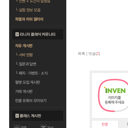
└
인벤 × 도건의 실험실
└
실험 정보 모음
득템과 러쉬 갤러리
리니지 클래식 커뮤니티
자유 게시판
목록
|
댓글(
2
)
└
서버 현황
└
질문과 답변
└
패치 · 이벤트 · 소식
혈맹 모집 게시판
거래 게시판
린클 유튜브 모아보기
클래스 게시판
인장