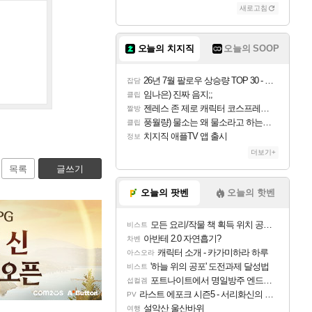
새로고침
오늘의 치지직
오늘의 SOOP
26년 7월 팔로우 상승량 TOP 30 - 월간 치지직
잡담
임나은) 진짜 음지;;
클립
젠레스 존 제로 캐릭터 코스프레한 꽁주
짤방
풍월량) 물소는 왜 물소라고 하는거야? 아! 그만 ㅋㅋ 알았어 ㅋㅋ
클립
치지직 애플TV 앱 출시
정보
더보기+
목록
글쓰기
오늘의 팟벤
오늘의 핫벤
모든 요리/작물 책 획득 위치 공략 (36개) - 미식가 도전과제
비스트
아반테 2.0 자연흡기?
차벤
캐릭터 소개 - 카가미하라 하루
아스오라
'하늘 위의 공포' 도전과제 달성법
비스트
포트나이트에서 명일방주 엔드필드 [펠리카] 판매 예정
섭컬겜
라스트 에포크 시즌5 - 서리화신의 분노 티저
PV
설악산 울산바위
여행