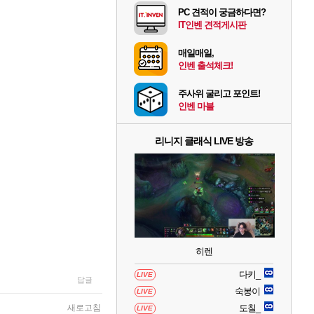
PC 견적이 궁금하다면?
IT인벤 견적게시판
매일매일,
인벤 출석체크!
주사위 굴리고 포인트!
인벤 마블
리니지 클래식 LIVE 방송
히렌
다키_
LIVE
답글
숙봉이
LIVE
새로고침
도칠_
LIVE