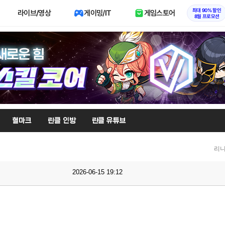
최대 90% 할인
라이브/영상
게이밍/IT
게임스토어
8월 프로모션
혈마크
린클 인방
린클 유튜브
리니
2026-06-15 19:12