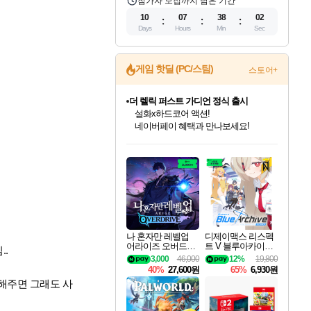
참가자 모집까지 남은 기간
10
07
38
01
Days
Hours
Min
Sec
게임 핫딜 (PC/스팀)
스토어+
더 렐릭 퍼스트 가디언 정식 출시
설화x하드코어 액션!
네이버페이 혜택과 만나보세요!
인벤게임즈 8월 특별 할인!
드래곤소드: 어웨이크닝 입점!
문명 7 특별 할인!
마블 투혼 파이팅 소울즈 정식출시!
귀무자: 검의 길 예약 판매 중!
비스트 오브 리인카네이션 정식 출시!
커세어 코브 출시 기념 할인!
베데스다 40주년 기념 할인 중!
캡콤 프렌차이즈 할인 진행 중!
캡콤 일부 상품 상시 할인
스타워즈 은하계 레이서
로블록스 기프트 카드 공식 입점
인기 퍼블리셔 모음!
스팀으로 만나는 드래곤소드!
조선&고려 DLC 출시 예정
마블 히어로 총 출동&화려한 격투!
10% 할인과
게임프릭 신작 IP
해적'섬'을 발전시키자!
베데스다의 명작들을
몬헌, 바하 등 인기 IP를
몬헌 와일즈 & 드래곤즈 도그마2
인벤게임즈에서 10% 추가 적립
Robux를 가장 안전하고
최대 90% 할인가를 만나보세요!
네이버혜택과 함께 만나보세요!
50%할인&추가 적립까지!
네이버 포인트 혜택까지!
이니&베니 혜택까지!
네이버 혜택가와 함께 예약하세요!
할인&네이버혜택으로 만나보세요!
40주년 프로모션으로 만나보세요!
할인가에 만나보세요!
일부 에디션 상시 할인!
혜택으로 예약 판매 중
편안하게 충전하세요
나 혼자만 레벨업
디제이맥스 리스펙
어라이즈 오버드라
트 V 블루아카이브
..
이브 Solo Leveling A
팩 DJMAX RESPE
3,000
46,000
12%
19,800
rise
CT V Blue Archive P
40%
27,600원
65%
6,930원
ack DLC
해주면 그래도 사