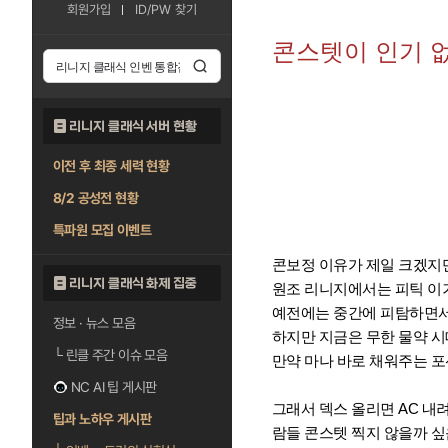
회원가입
ID/PW 찾기
콘스텟이 인기 
리니지 클래식 서버 현황
이전 후 최종 세력 현황
8/2 공성전 현황
특파원 모집 이벤트
콘보정 이유가 제일 크겠지
리니지 클래식 화제 집중
원조 리니지에서는 피틱 이거
예전에는 중간에 피탐하면서 
정보 · 뉴스 모음
하지만 지금은 무한 물약 시
└
린클 주간 이슈 모음
만약 마나 바로 채워주는 포
NC AI 팁 게시판
그래서 덱스 올리면 AC 내
팁과 노하우 게시판
람들 콘스텟 찍지 않을까 싶