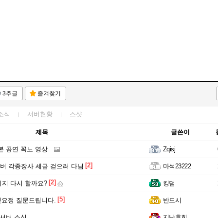
3추글
즐겨찾기
소식
서버현황
스샷
제목
글쓴이
본 공연 꼭노 영상
Zqisj
[2]
버 각종장사 세금 걷으러 다님
마석23222
[2]
지 다시 할까요?
킹덤
[5]
5셋요정 질문드립니다.
반드시
 서버 소식
지난후회