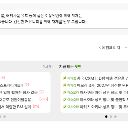
이전페이지
지금 뜨는
팟벤
더보기+
[4]
[1]
[5]
?
D.mon 스킬셋 나왔다
중국 CXMT, D램 매출 점유율 7%…
오버워치
해외겜
[2]
[29]
스프레이어들!!
위치 공략 (36개) - 미식가 도전과제
결국 돌고 돌아 와우
메모리 3사, 2027년 생산분 완
와우
해외겜
[2]
[3]
던 일이 벌어진 참사 같음
과 앞으로의 예상 (루머)
D.mon 스킬셋 특전 공개
아사쿠라 마이 성우 정보 및 주
오버워치
아스오라
[263]
규모 인원이탈종용 추정사건
- 서리화신의 분노 티저
환산 13만 스펙으로 삐져서 매주 수로 10만점 치
아스오라 성우 정보 및 출연작 
메이플
아스오라
[25]
서 악랄한 BM 설계
행…테이크투 “내부 예상 크게 넘어”
신규 악세, 수정, 유물, 외형, 물약
아키츠 아키나 성우 정보 및 주
검은사막
아스오라