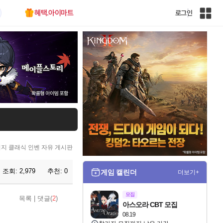
혜택.아이마트
로그인
인
벤
전
체
사
이
트
맵
지 클래식 인벤 자유 게시판
조회:
2,979
추천:
0
게임 캘린더
더보기+
모집
목록
|
댓글(
2
)
아스오라 CBT 모집
08.19