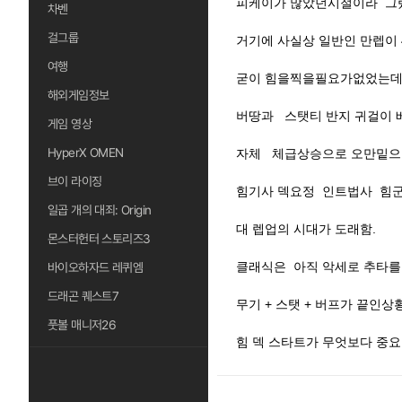
피케이가 많았던시절이라 
차벤
걸그룹
거기에 사실상 일반인 만렙이 
여행
굳이 힘을찍을필요가없었는데
해외게임정보
버땅과 스탯티 반지 귀걸이
게임 영상
HyperX OMEN
자체 체급상승으로 오만밑
브이 라이징
힘기사 덱요정 인트법사 힘군
일곱 개의 대죄: Origin
대 렙업의 시대가 도래함.
몬스터헌터 스토리즈3
클래식은 아직 악세로 추타
바이오하자드 레퀴엠
드래곤 퀘스트7
무기 + 스탯 + 버프가 끝인
풋볼 매니저26
힘 덱 스타트가 무엇보다 중요