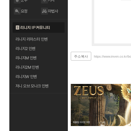
군주
기사
요정
마법사
리니지 IP 커뮤니티
리니지 리마스터 인벤
리니지2 인벤
주소복사
https://www.inven.co.kr/b
리니지M 인벤
리니지2M 인벤
리니지W 인벤
저니 오브 모나크 인벤