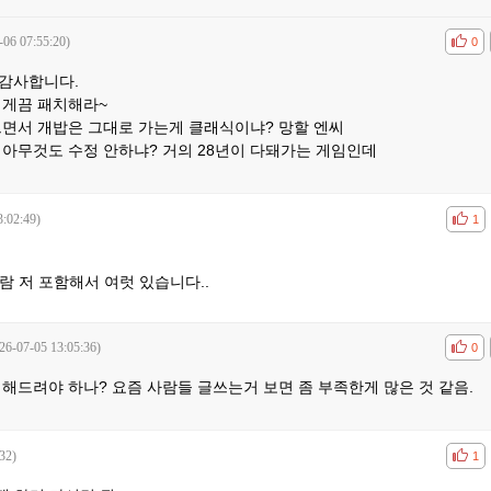
-06 07:55:20)
공감
비공
0
 감사합니다.
되게끔 패치해라~
으면서 개밥은 그대로 가는게 클래식이냐? 망할 엔씨
 아무것도 수정 안하냐? 거의 28년이 다돼가는 게임인데
3:02:49)
공감
비공
1
람 저 포함해서 여럿 있습니다..
26-07-05 13:05:36)
공감
비공
0
해드려야 하나? 요즘 사람들 글쓰는거 보면 좀 부족한게 많은 것 같음.
32)
공감
비공
1