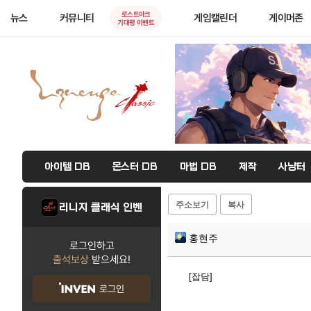
로스트아크
뉴스
커뮤니티
게임캘린더
게이머존
기대평 이벤트
아이템 DB
몬스터 DB
마법 DB
제작
사냥터
주소보기
복사
리니지 클래식 인벤
홍현주
로그인하고
출석보상
받으세요!
[잡담]
로그인