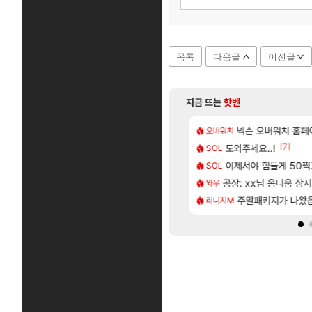
목록
다음글
이전글
지금 뜨는
핫벤
[18]
 헬스녀 레깅스핏 ㄷㄷ
사쿠라 마이 성우 정보 및 주요 필모
[여행_국내] 남해 
넥슨 오버워치 홈페이
오버워치
여행
[242]
[7]
 1위길드 내 대규모 인원이탈종용 추정사건
스오라 성우 정보 및 출연작 모음
도와주세요..!
모든 바우에라 업그레이
SOL
비스트
[6]
 2D 일러스트 올라왔었네
성소 위치 공략 (40개) - 귀환한 영혼 도전과제
이제서야 힘들게 50찍고
카가미하라 하루 
SOL
아스오라
[117]
프프 클릭 미스낫네
키츠 아키나 성우 정보 및 주요 필모
공장: xx님 옴니움 장
8월 28일 넷플릭
와우
GTA6
[135]
게트 본사에서 연락왔음
로그 테스트를 마치고.. (feat. 리아)
주말패키지가 나왔
모든 엘리트 골렘 위
리니지M
비스트