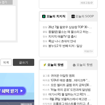
새로고침
오늘의 치지직
오늘의 SOOP
26년 7월 팔로우 상승량 TOP 30 - 월간 치지직
잡담
풍월량) 물소는 왜 물소라고 하는거야? 아! 그만 ㅋㅋ
클립
치지직 애플TV 앱 출시
정보
룩삼 니니 초대석 안내
정보
봉누도2 두 번째 티저 - 일상
클립
더보기+
목록
글쓰기
오늘의 팟벤
오늘의 핫벤
귀여운 아일릿 원희
걸그룹
‘GTA 6’ 예판 흥행…테이크투 “내부 예상 크게 넘어”
해외겜
모든 엘리트 골렘 위치 공략 (30개) - 방랑 결투가
비스트
'하늘 위의 공포' 도전과제 달성법
비스트
여기서 R1 뭘 말하는거고 R2가 뭘말하는걸까요?
명조
8월 28일 넷플릭스에서 예고편 공개 예정
GTA6
프롤로그 테스트를 마치고.. (feat. 리아)
리밋제로