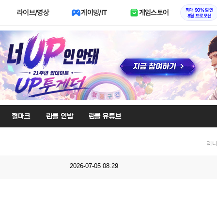
최대 90% 할인
라이브/영상
게이밍/IT
게임스토어
8월 프로모션
혈마크
린클 인방
린클 유튜브
리니
2026-07-05 08:29