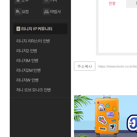
군주
기사
인장
요정
마법사
리니지 IP 커뮤니티
리니지 리마스터 인벤
리니지2 인벤
리니지M 인벤
주소복사
https://www.inven.co.kr/b
리니지2M 인벤
리니지W 인벤
저니 오브 모나크 인벤