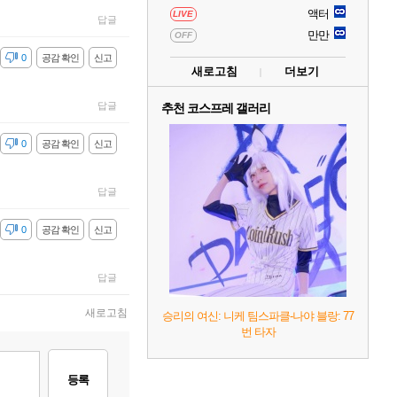
액터
LIVE
답글
만만
OFF
감
0
공감 확인
신고
새로고침
더보기
답글
추천 코스프레 갤러리
감
0
공감 확인
신고
답글
감
0
공감 확인
신고
답글
새로고침
승리의 여신: 니케 팀스파클-나야 블랑: 77
번 타자
등록