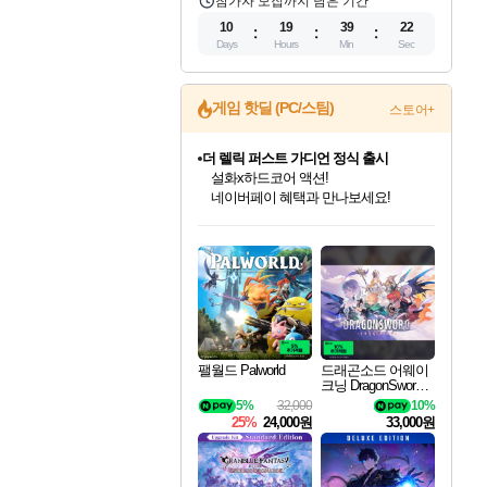
참가자 모집까지 남은 기간
10
19
39
21
Days
Hours
Min
Sec
게임 핫딜 (PC/스팀)
스토어+
더 렐릭 퍼스트 가디언 정식 출시
설화x하드코어 액션!
네이버페이 혜택과 만나보세요!
인벤게임즈 8월 특별 할인!
드래곤소드: 어웨이크닝 입점!
문명 7 특별 할인!
마블 투혼 파이팅 소울즈 정식출시!
귀무자: 검의 길 예약 판매 중!
비스트 오브 리인카네이션 정식 출시!
커세어 코브 출시 기념 할인!
베데스다 40주년 기념 할인 중!
캡콤 프렌차이즈 할인 진행 중!
캡콤 일부 상품 상시 할인
스타워즈 은하계 레이서
로블록스 기프트 카드 공식 입점
인기 퍼블리셔 모음!
스팀으로 만나는 드래곤소드!
조선&고려 DLC 출시 예정
마블 히어로 총 출동&화려한 격투!
10% 할인과
게임프릭 신작 IP
해적'섬'을 발전시키자!
베데스다의 명작들을
몬헌, 바하 등 인기 IP를
몬헌 와일즈 & 드래곤즈 도그마2
인벤게임즈에서 10% 추가 적립
Robux를 가장 안전하고
최대 90% 할인가를 만나보세요!
네이버혜택과 함께 만나보세요!
50%할인&추가 적립까지!
네이버 포인트 혜택까지!
이니&베니 혜택까지!
네이버 혜택가와 함께 예약하세요!
할인&네이버혜택으로 만나보세요!
40주년 프로모션으로 만나보세요!
할인가에 만나보세요!
일부 에디션 상시 할인!
혜택으로 예약 판매 중
편안하게 충전하세요
팰월드 Palworld
드래곤소드 어웨이
크닝 DragonSword A
wakening
5%
32,000
10%
25%
24,000원
33,000원