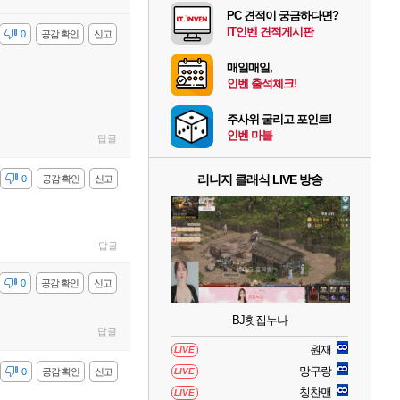
PC 견적이 궁금하다면?
IT인벤 견적게시판
감
0
공감 확인
신고
매일매일,
인벤 출석체크!
주사위 굴리고 포인트!
인벤 마블
답글
리니지 클래식 LIVE 방송
감
0
공감 확인
신고
답글
감
0
공감 확인
신고
BJ횟집누나
답글
원재
LIVE
망구랑
감
0
공감 확인
신고
LIVE
칭찬맨
LIVE