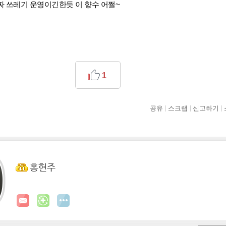
짜 쓰레기 운영이긴한듯 이 향수 어쩔~
1
공유
스크랩
신고하기
홍현주