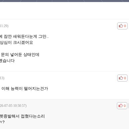
11:29)
공감
비공
0
에 잠깐 새워둔다눈게 그만..
 상심이 크시겠어요
 문의 넣어둔 상태인데
 했습니다
13)
공감
비공
0
점점 이해 능력이 떨어지는건가
26-07-05 10:50:57)
공감
비공
0
 펫증발해서 접혔다는소리
ㅋ?