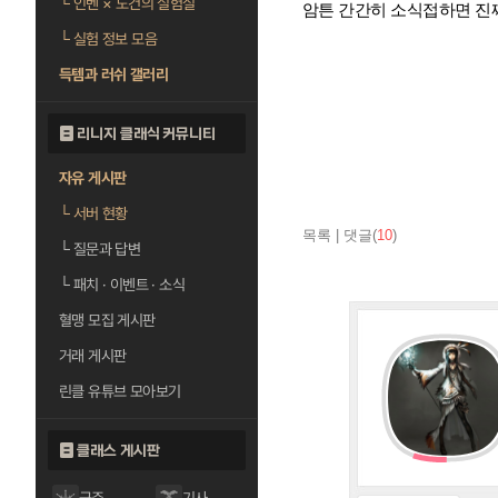
└
인벤 × 도건의 실험실
암튼 간간히 소식접하면 진
└
실험 정보 모음
득템과 러쉬 갤러리
리니지 클래식 커뮤니티
자유 게시판
└
서버 현황
목록
|
댓글(
10
)
└
질문과 답변
└
패치 · 이벤트 · 소식
혈맹 모집 게시판
거래 게시판
린클 유튜브 모아보기
클래스 게시판