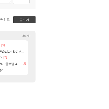
맨위로
글쓰기
더보기+
[3]
[18]
02년생 헬스녀 레깅스핏 ㄷㄷ
아사쿠라 마이 성우 정보 및 주요 필모
FCO
아스오라
[2
여부터 추첨까지????
베라서버 1위길드 내 대규모 인원이탈종용 추정사건
아스오라 성우 정보 및 출연작 모음
메이플
아스오라
[7]
[9]
[6]
고 ????
요
이유나 2D 일러스트 올라왔었네
모든 성소 위치 공략 (40개) - 귀환한 영혼 도전과
오버워치
비스트
84]
[1]
[117]
글로벌 4위로 부상
씨발 컬프프 클릭 미스낫네
아키츠 아키나 성우 정보 및 주요 필모
메이플
아스오라
[135]
판?
파리바게트 본사에서 연락왔음
프롤로그 테스트를 마치고.. (feat. 리아)
메이플
리밋제로