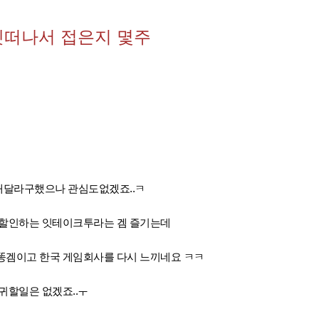
펫떠나서 접은지 몇주
내달라구했으나 관심도없겠죠..ㅋ
 할인하는 잇테이크투라는 겜 즐기는데
똥겜이고 한국 게임회사를 다시 느끼네요 ㅋㅋ
귀할일은 없겠죠..ㅜ