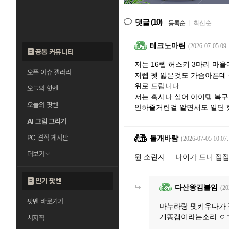
(10)
댓글
등록순
|
최신순
테크노마린
(2026-07-05 09:
공통 커뮤니티
저는 16렙 허스키 3마리 마을
오픈 이슈 갤러리
저렙 펫 잃은것도 가슴아픈데
위로 드립니다
오늘의 핫벤
저는 혹시나 싶어 아이템 복구
오늘의 팟벤
안하줄거란걸 알면서도 일단
AI 그림 그리기
PC 견적 게시판
돌개바람
(2026-07-05 10:07:
더보기
뭔 소린지... 나이가 드니 
인기 팟벤
다산왕김불임
(20
팟벤 바로가기
마누라랑 펫키우다가
개똥갬이라는소리 ㅇ
치지직