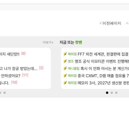
이전페이지
지금 뜨는
팟벤
더보기+
[1]
[6]
[16]
독일마을
지 새단장!!
아떨린다 한시간후면
FF7 외전 세계관, 완결편에 집결
리니지M
해외겜
[5]
드 아이템 획득 위치 공략 (89개)
명조 공식 이모티콘 이벤트 진행해봤습니다! 참
대충 연구소요약
검은사막
명조
[2]
 나가 장궁 받았는데...
성우 정보 및 주요 필모
풍풍풍 군왕주차가 씹이득 가성비라
혹시 이 만화 아시는 분 계신가
검은사막
애니클립
[17]
[
서 안하셨어요?
스에서 예고편 공개 예정
현재 나무위키 실검 1위인 김규원
중국 CXMT, D램 매출 점유율 7%…
메이플
해외겜
[16]
[48]
읍니다.
치 공략 (30개) - 방랑 결투가
ㅇㅂ)진짜 개웃기네 ㅋㅋ
메모리 3사, 2027년 생산분 완
메이플
해외겜