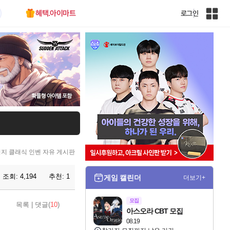
혜택.아이마트
로그인
인
벤
전
체
사
이
트
맵
지 클래식 인벤 자유 게시판
조회:
4,194
추천:
1
게임 캘린더
더보기+
모집
목록
|
댓글(
10
)
아스오라 CBT 모집
08.19