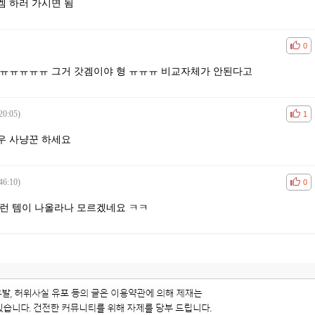
겜 하러 가시면 됨
공감
비공
0
 ㅠㅠㅠㅠㅠ 그거 갓겜이야 형 ㅠㅠㅠ 비교자체가 안된다고
20:05)
공감
비공
1
우 사냥꾼 하세요
46:10)
공감
비공
0
그런 템이 나올라나 모르겠네요 ㅋㅋ