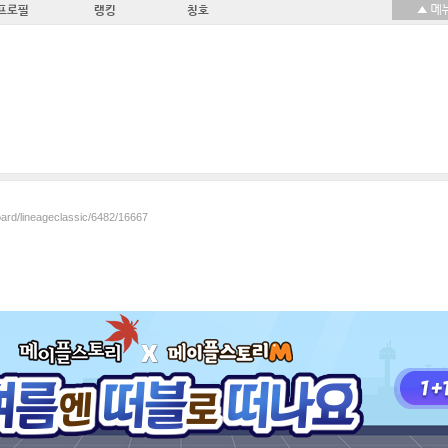
프로필
랭킹
칭호
oard/lineageclassic/6482/16667