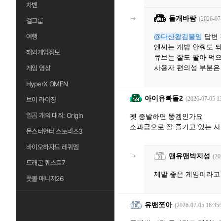
차벤
돌개바람
(2026-07
걸그룹
여행
@다산왕김불임
답변
엔씨는 개밥 안줘도 
해외게임정보
큐브는 잘도 팔아 먹
사용자 편의성 부분은
게임 영상
HyperX OMEN
아이유빠돌2
(2026-07-05 1
브이 라이징
일곱 개의 대죄: Origin
펫 증발하면 똥겜인가요
소과금으로 잘 즐기고 있는 사
몬스터헌터 스토리즈3
바이오하자드 레퀴엠
맨유맨박지성
(20
드래곤 퀘스트7
제발 좋은 게임이라고 
풋볼 매니저26
유밴쪼아
(2026-07-05 16:35: