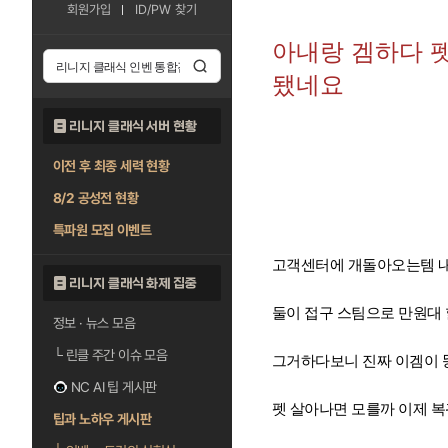
회원가입
ID/PW 찾기
아내랑 겜하다 
됐네요
리니지 클래식 서버 현황
이전 후 최종 세력 현황
8/2 공성전 현황
특파원 모집 이벤트
고객센터에 개돌아오는템 
리니지 클래식 화제 집중
둘이 접구 스팀으로 만원대
정보 · 뉴스 모음
└
린클 주간 이슈 모음
그거하다보니 진짜 이겜이 
NC AI 팁 게시판
펫 살아나면 모를까 이제 복
팁과 노하우 게시판