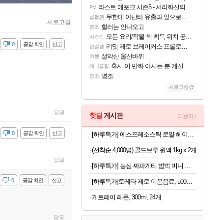
라스트 에포크 시즌5 - 서리화신의 분노 티저
PV
무한대 아난타 유출과 앞으로의 예상 (루머)
섭컬겜
새로고침
힐러는 안나오고
명조
모든 요리/작물 책 획득 위치 공략 (36개) - 미식가 도전과제
비스트
감
0
공감 확인
신고
리밋 제로 브레이커스 프롤로그 테스트 후기 영상 업로드
섭컬겜
설악산 울산바위
여행
혹시 이 만화 아시는 분 계신가요
애니클립
명조
명조
새로고침
답글
핫딜
게시판
더보기+
감
0
공감 확인
신고
[하루특가] 에스프레소스틱 로얄 헤이즐넛
(선착순 4,000명) 콜드브루 원액 1kg x 2개
답글
[하루특가] 농심 짜파게티 범벅 미니 컵라면 70g, 12개
감
0
공감 확인
신고
[하루특가]토레타 제로 이온음료, 500ml, 24개
게토레이 레몬, 300ml, 24개
답글