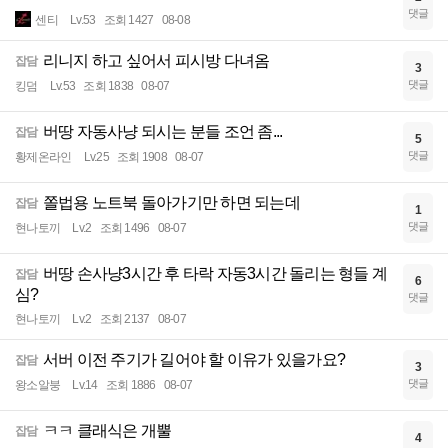
댓글
센티
Lv.53
조회 1427
08-08
리니지 하고 싶어서 피시방 다녀옴
잡담
3
댓글
킹덤
Lv.53
조회 1838
08-07
버땅 자동사냥 되시는 분들 조언 좀...
잡담
5
댓글
황제온라인
Lv.25
조회 1908
08-07
쫄법용 노트북 돌아가기만 하면 되는데
잡담
1
댓글
현나토끼
Lv.2
조회 1496
08-07
버땅 손사냥3시간 후 타락 자동3시간 돌리는 형들 계
잡담
6
심?
댓글
현나토끼
Lv.2
조회 2137
08-07
서버 이전 주기가 길어야 할 이유가 있을가요?
잡담
3
댓글
왕소알붕
Lv.14
조회 1886
08-07
ㅋㅋ 클래식은 개뿔
잡담
4