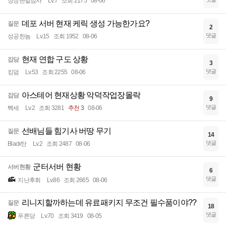
성장판일점사
Lv.7
조회 2175
08-06
데포 서버 현재 케릭 생성 가능한가요?
질문
2
댓글
성공한놈
Lv.15
조회 1952
08-06
현재 연합 구도 상황
잡담
3
댓글
킹덤
Lv.53
조회 2255
08-06
아스테어 현재상황 악덕작업장몰락
잡담
9
댓글
빡세
Lv.2
조회 3281
추천 3
08-06
선배님들 힘기사 버땅 무기
질문
14
댓글
Black탄
Lv.2
조회 2487
08-06
군터서버 현황
서버현황
6
댓글
지난후회
Lv.86
조회 2665
08-06
리니지할까하는데 유료패키지 무조건 필수품이야??
질문
18
댓글
푸른당
Lv.70
조회 3419
08-05