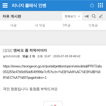
리니지 클래식
인벤
자유 게시판
전체보기
공
검
글
지
색
내글
내 댓글
3추글
인증글
on/off
쓰
기
[잡담]
엔씨도 좀 처먹어야지
날라리피터팬
댓글: 2 개
조회:
3147
2026-07-05 09:48:42
https://www.cheongwon.go.kr/portal/petition/open/viewdetail/PRI72afa
053255e47b5b95dd549996e7cf5?sch=%EB%A6%AC%EB%8B%8
8%EC%A7%80?pageIndex=1
국민 청원입니다. 동참좀 부탁드려요