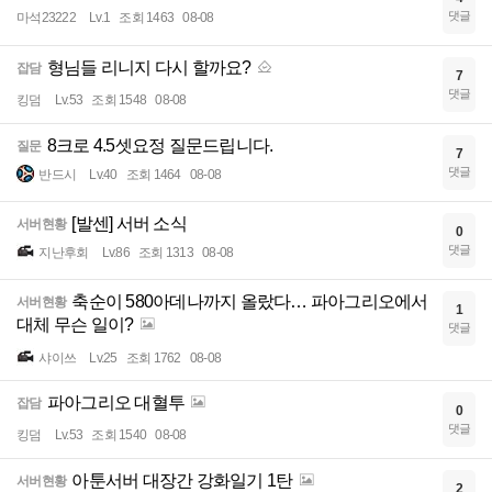
댓글
마석23222
Lv.1
조회 1463
08-08
형님들 리니지 다시 할까요?
잡담
7
댓글
킹덤
Lv.53
조회 1548
08-08
8크로 4.5셋요정 질문드립니다.
질문
7
댓글
반드시
Lv.40
조회 1464
08-08
[발센] 서버 소식
서버현황
0
댓글
지난후회
Lv.86
조회 1313
08-08
축순이 580아데나까지 올랐다… 파아그리오에서
서버현황
1
대체 무슨 일이?
댓글
샤이쓰
Lv.25
조회 1762
08-08
파아그리오 대혈투
잡담
0
댓글
킹덤
Lv.53
조회 1540
08-08
아툰서버 대장간 강화일기 1탄
서버현황
2