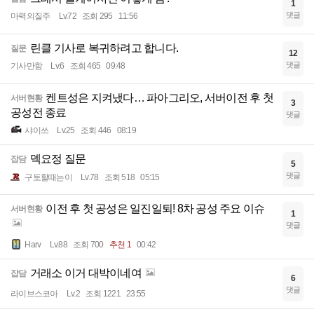
1
댓글
마력의질주
Lv.72
조회 295
11:56
린클 기사로 복귀하려고 합니다.
질문
12
댓글
기사만함
Lv.6
조회 465
09:48
켄트성은 지켜냈다… 파아그리오, 서버이전 후 첫
서버현황
3
공성전 종료
댓글
샤이쓰
Lv.25
조회 446
08:19
덱요정 질문
잡담
5
댓글
구토할때는이
Lv.78
조회 518
05:15
이전 후 첫 공성은 일진일퇴! 8차 공성 주요 이슈
서버현황
1
댓글
Harv
Lv.88
조회 700
추천 1
00:42
거래소 이거 대박이네여
잡담
6
댓글
라이브스코아
Lv.2
조회 1221
23:55