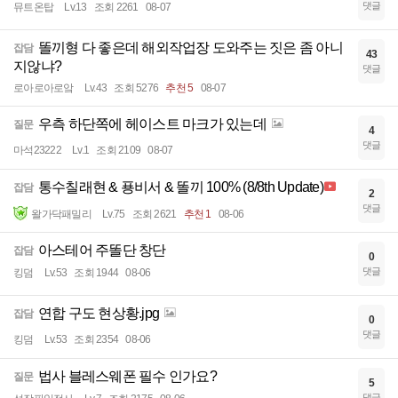
댓글
뮤트온탑
Lv.13
조회 2261
08-07
똘끼형 다 좋은데 해외작업장 도와주는 짓은 좀 아니
잡담
43
지않냐?
댓글
로아로아로앜
Lv.43
조회 5276
추천 5
08-07
우측 하단쪽에 헤이스트 마크가 있는데
질문
4
댓글
마석23222
Lv.1
조회 2109
08-07
통수칠래현 & 푱비서 & 똘끼 100% (8/8th Update)
잡담
2
댓글
왈가닥패밀리
Lv.75
조회 2621
추천 1
08-06
아스테어 주똘단 창단
잡담
0
댓글
킹덤
Lv.53
조회 1944
08-06
연합 구도 현상황.jpg
잡담
0
댓글
킹덤
Lv.53
조회 2354
08-06
법사 블레스웨폰 필수 인가요?
질문
5
댓글