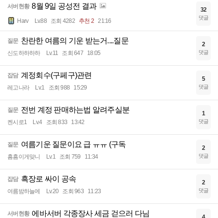
8월 9일 공성전 결과
서버현황
32
댓글
Harv
Lv.88
조회 4282
추천 2
21:16
찬란한 여름의 기운 받는거....질문
질문
2
댓글
신도하하하하
Lv.11
조회 647
18:05
계정회수(구페구)관련
잡담
5
댓글
레고나라
Lv.1
조회 988
15:29
전번 계정 판매하는법 알려주실분
질문
1
댓글
켄시로1
Lv.4
조회 833
13:42
여름기운 질문이요 급 ㅠㅠ (구독
질문
2
댓글
흠흠이게맞니
Lv.1
조회 759
11:34
흑장로 싸이 공속
잡담
2
댓글
여름밤하늘에
Lv.20
조회 963
11:23
에바서버 각종장사 세금 걷으러 다님
서버현황
4