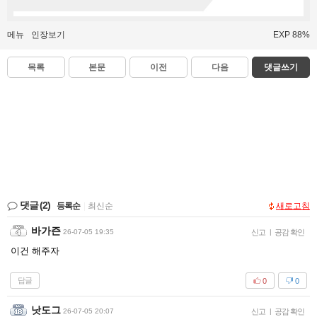
메뉴
인장보기
EXP 88%
목록
본문
이전
다음
댓글쓰기
댓글
(2)
등록순
|
최신순
새로고침
바가즌
26-07-05 19:35
신고
|
공감 확인
이건 해주자
답글
0
0
낫도그
26-07-05 20:07
신고
|
공감 확인