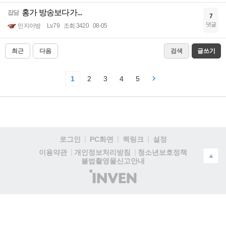
홍가 방송보다가...
잡담
7
댓글
민지아방
Lv.79
조회 3420
08-05
최근
다음
검색
글쓰기
1
2
3
4
5
로그인
PC화면
퀵링크
설정
청소년보호정책
이용약관
개인정보처리방침
▲
불법촬영물신고안내
(주)
인
벤