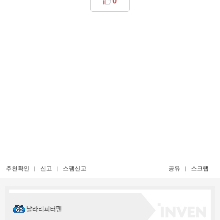
0
추천확인
신고
스팸신고
공유
스크랩
날라리피터팬