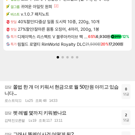
[2]
귀여운 아일릿 원희
걸그룹
v.1.0.7 패치노트
비스트
40%할인!다즐샵 일품 도시락 10종, 220g, 10개
핫딜
27%할인!잘마른 몸통 오징어, 4마리, 200g, 1봉
핫딜
디제이맥스 리스펙트 V 블루아카이브 팩 DJMAX RESPECT V Blue Archive Pack DLC
65%
6,930원
12%
특가
림월드 로열티 RimWorld Royalty DLC
21,500원
20%
17,200원
특가
쫄법 한 개 더 키워서 현금으로 월 50만원 아끼고 있습
잡담
0
니다...
댓글
로스트악끄
Lv.25
조회 48
14:33
펫 레벨 몇까지 키워봤나요
잡담
2
댓글
김택진오른팔
Lv.19
조회 117
13:11
그래서 똘케이사건 어떻게 됨?
잡담