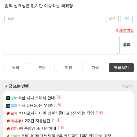
법적 실효성은 없지만 이슈화는 되겠당
답글
0
0
새로고침
등록
목록
본문
이전
다음
댓글보기
지금 뜨는 인벤
더보기+
[4]
룩삼 니니 초대석 안내
정보
[8]
주식 UFC라는 우정잉
클립
[148]
ㅇㅂ)포셔가 나벨 성불? 좋다고 생각하는 직업
로아
[53]
2주간 자유남편
리니지M
[18]
족망겜 또 시작이네
검은사막
포트나이트에서 명일방주 엔드필드 [펠리카] 판매 예정
섭컬겜