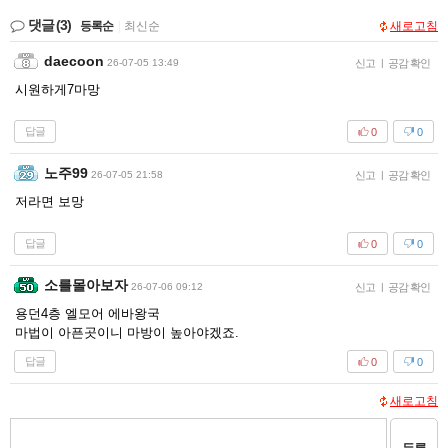
댓글
(3)
등록순
|
최신순
새로고침
daecoon
26-07-05 13:49
신고
|
공감 확인
시원하게7마망
답글
0
0
노주99
26-07-05 21:58
신고
|
공감 확인
저라면 보망
답글
0
0
소를몰아보자
26-07-06 09:12
신고
|
공감 확인
용던4층 엘모어 에바왕국
마법이 아픈곳이니 마방이 높아야겠죠.
답글
0
0
새로고침