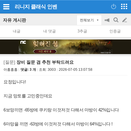
리니지 클래식
인벤
자유 게시판
전체보기
공
검
글
지
색
내글
내 댓글
3추글
인증글
on/off
쓰
기
[질문]
장비 질문 겸 추천 부탁드려요
아흥흥흥
댓글: 3 개
조회:
3003
2026-07-05 13:07:58
요정입니다!
지금 망토를 고민중인데요
6보망끼면 -65방에
쿠키랑 이것저것 다해서 마방이 42%입니다
6마망을 끼면 -63방에 이것저것 다해서 마방이 64%입니다 !