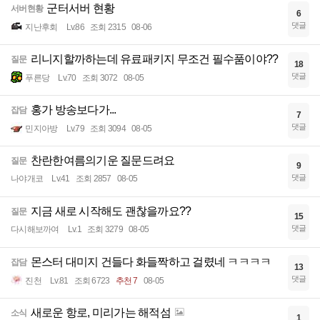
군터서버 현황
서버현황
6
댓글
지난후회
Lv.86
조회 2315
08-06
리니지할까하는데 유료패키지 무조건 필수품이야??
질문
18
댓글
푸른당
Lv.70
조회 3072
08-05
홍가 방송보다가...
잡담
7
댓글
민지아방
Lv.79
조회 3094
08-05
찬란한여름의기운 질문드려요
질문
9
댓글
나야개코
Lv.41
조회 2857
08-05
지금 새로 시작해도 괜찮을까요??
질문
15
댓글
다시해보까여
Lv.1
조회 3279
08-05
몬스터 대미지 건들다 화들짝하고 걸렸네 ㅋㅋㅋㅋ
잡담
13
댓글
진천
Lv.81
조회 6723
추천 7
08-05
새로운 항로, 미리가는 해적섬
소식
1