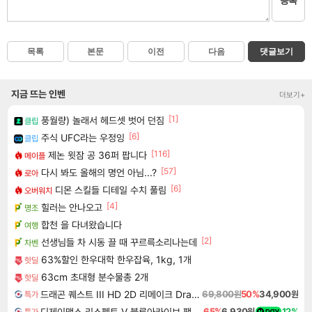
등록
목록
본문
이전
다음
댓글보기
지금 뜨는 인벤
더보기+
[1]
풍월량) 놀래서 헤드셋 벗어 던짐
클립
[6]
주식 UFC라는 우정잉
클립
[116]
제논 윗잠 공 36퍼 팝니다
메이플
[57]
다시 봐도 올해의 명언 아님...?
로아
[6]
디몬 스킬들 디테일 수치 풀림
오버워치
[4]
힐러는 안나오고
명조
합천 을 다녀왔습니다
여행
[2]
선생님들 차 시동 끌 때 꾸르륵소리나는데
차벤
63%할인 한우대학 한우잡육, 1kg, 1개
핫딜
63cm 초대형 분수물총 2개
핫딜
드래곤 퀘스트 III HD 2D 리메이크 Dragon Quest III HD 2D Remake
69,800원
50%
34,900원
특가
디제이맥스 리스펙트 V 블루아카이브 팩 DJMAX RESPECT V Blue Archive Pack DLC
65%
6,930원
12%
특가