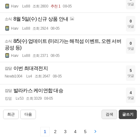
댓글
Harv
Lv.88
조회 2800
추천 1
08-05
8월 5일(수) 신규 상품 안내
소식
0
댓글
Harv
Lv.88
조회 2924
08-05
8/5(수) 업데이트 (미리가는 해적섬 이벤트, 오렌 서버
소식
0
공성 등)
댓글
Harv
Lv.88
조회 2371
08-05
이번 최대격전지
잡담
5
댓글
Newbi1004
Lv.4
조회 2647
08-05
발라카스 케이연합 대승
잡담
4
댓글
킹덤
Lv.53
조회 3329
08-05
최근
다음
검색
글쓰기
1
2
3
4
5