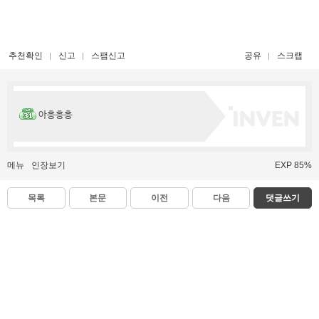
추천확인
신고
스팸신고
공유
스크랩
아흥흥흥
메뉴
인장보기
EXP 85%
목록
본문
이전
다음
댓글쓰기