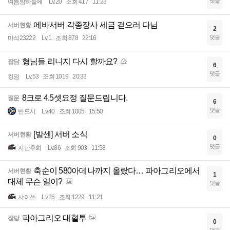
댓글
여름밤하늘에
Lv.20
조회 417
11:23
에바서버 각종장사 세금 걷으러 다님
서버현황
2
댓글
마석23222
Lv.1
조회 878
22:16
형님들 리니지 다시 할까요?
잡담
6
댓글
킹덤
Lv.53
조회 1019
20:33
8크로 4.5셋요정 질문드립니다.
질문
6
댓글
반드시
Lv.40
조회 1005
15:50
[발센] 서버 소식
서버현황
0
댓글
지난후회
Lv.86
조회 903
11:58
축순이 580아데나까지 올랐다… 파아그리오에서
서버현황
1
대체 무슨 일이?
댓글
샤이쓰
Lv.25
조회 1229
11:21
파아그리오 대혈투
잡담
0