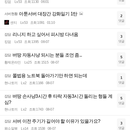
댓글
킹덤
Lv.53
조회 1130
06:01
아툰서버 대장간 강화일기 1탄
서버현황
2
댓글
센티
Lv.53
조회 1091
01:10
리니지 하고 싶어서 피시방 다녀옴
잡담
3
댓글
킹덤
Lv.53
조회 1395
08-07
버땅 자동사냥 되시는 분들 조언 좀...
잡담
5
댓글
황제온라인
Lv.25
조회 1515
08-07
쫄법용 노트북 돌아가기만 하면 되는데
잡담
1
댓글
현나토끼
Lv.2
조회 1166
08-07
버땅 손사냥3시간 후 타락 자동3시간 돌리는 형들 계
잡담
5
심?
댓글
현나토끼
Lv.2
조회 1743
08-07
서버 이전 주기가 길어야 할 이유가 있을가요?
잡담
3
댓글
왕소알붕
Lv.14
조회 1538
08-07