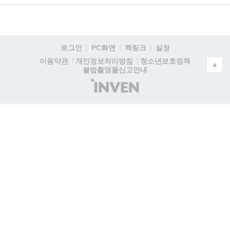
로그인
PC화면
퀵링크
설정
청소년보호정책
이용약관
개인정보처리방침
▲
불법촬영물신고안내
(주)
인
벤