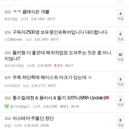
ㅋㅋ 클래식은 개뿔
잡담
4
댓글
뮤트온탑
Lv.13
조회 1902
08-07
구독자2500명 보유중인유튜버입니다 대리합니다.
잡담
0
댓글
난1986years
Lv.3
조회 1460
08-07
똘끼형 다 좋은데 해외작업장 도와주는 짓은 좀 아니
잡담
41
지않냐?
댓글
로아로아로앜
Lv.43
조회 4806
추천 5
08-07
우측 하단쪽에 헤이스트 마크가 있는데
질문
4
댓글
마석23222
Lv.1
조회 1772
08-07
통수칠래현 & 푱비서 & 똘끼 100% (8/8th Update)
잡담
2
댓글
왈가닥패밀리
Lv.75
조회 2288
추천 1
08-06
아스테어 주똘단 창단
잡담
0
댓글
킹덤
Lv.53
조회 1635
08-06