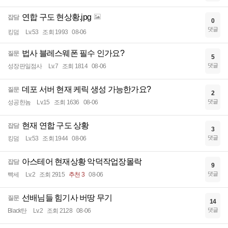
연합 구도 현상황.jpg
잡담
0
댓글
킹덤
Lv.53
조회 1993
08-06
법사 블레스웨폰 필수 인가요?
질문
5
댓글
성장판일점사
Lv.7
조회 1814
08-06
데포 서버 현재 케릭 생성 가능한가요?
질문
2
댓글
성공한놈
Lv.15
조회 1636
08-06
현재 연합 구도 상황
잡담
3
댓글
킹덤
Lv.53
조회 1944
08-06
아스테어 현재상황 악덕작업장몰락
잡담
9
댓글
빡세
Lv.2
조회 2915
추천 3
08-06
선배님들 힘기사 버땅 무기
질문
14
댓글
Black탄
Lv.2
조회 2128
08-06