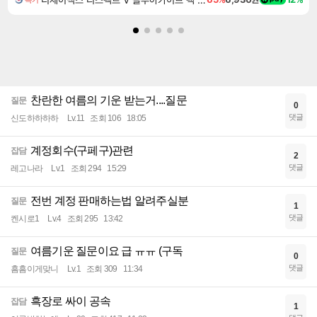
찬란한 여름의 기운 받는거....질문
질문
0
댓글
신도하하하하
Lv.11
조회 106
18:05
계정회수(구페구)관련
잡담
2
댓글
레고나라
Lv.1
조회 294
15:29
전번 계정 판매하는법 알려주실분
질문
1
댓글
켄시로1
Lv.4
조회 295
13:42
여름기운 질문이요 급 ㅠㅠ (구독
질문
0
댓글
흠흠이게맞니
Lv.1
조회 309
11:34
흑장로 싸이 공속
잡담
1