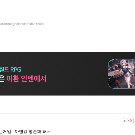
oard/lineageclassic/6482/16641
)
공감
비공
0
거임.. 아덴값 평준화 돼서