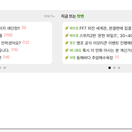
지금 뜨는
팟벤
더보기+
[5]
[
지 새단장!!
보 및 출연작 모음
현재 나무위키 실검 1위인 김규원
FF7 외전 세계관, 완결편에 집결
메이플
해외겜
[155]
[191]
플
우 정보 및 주요 필모
골드 파는 게 왜 쌀숭이임?
스위치2판 ‘몬헌 와일즈’, 30~4
로아
해외겜
[12]
[5]
서 안하셨어요?
(40개) - 귀환한 영혼 도전과제
명조 공식 이모티콘 이벤트 진행해봤습니다! 참
대충 연구소요약
검은사막
명조
[15]
[47]
읍니다.
마치고.. (feat. 리아)
ㅇㅂ)진짜 개웃기네 ㅋㅋ
혹시 이 만화 아시는 분 계신가
메이플
애니클립
[16]
[1]
면
드 아이템 획득 위치 공략 (89개)
동해바다 추암해수욕장
풍풍풍 군왕주차가 씹이득 가성비라
검은사막
여행