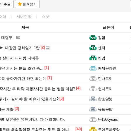
3추글
즐겨찾기
소식
서버현황
스샷
제목
글쓴이
 대혈투
킹덤
[2]
버 대장간 강화일기 1탄
센티
 싶어서 피시방 다녀옴
킹덤
[1]
냥 되시는 분들 조언 좀...
황제온라인
[1]
북 돌아가기만 하면 되는데
현나토끼
[4]
3시간 후 타락 자동3시간 돌리는 형들 계심?
현나토끼
[3]
주기가 길어야 할 이유가 있을가요?
왕소알붕
[3]
식은 개뿔
뮤트온탑
0명 보유중인유튜버입니다 대리합니다.
난1986years
[40]
은데 해외작업장 도와주는 짓은 좀 아니지않냐?
로아로아로앜