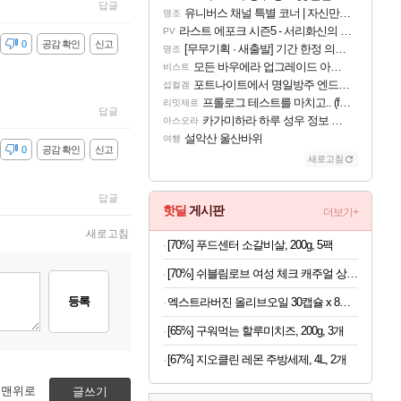
답글
유니버스 채널 특별 코너 | 자신만의 스타일
명조
라스트 에포크 시즌5 - 서리화신의 분노 티저
PV
감
0
공감 확인
신고
[무무기획 · 새출발] 기간 한정 의뢰 이벤트
명조
모든 바우에라 업그레이드 아이템 획득 위치 공략 (89개)
비스트
포트나이트에서 명일방주 엔드필드 [펠리카] 판매 예정
섭컬겜
프롤로그 테스트를 마치고.. (feat. 리아)
리밋제로
답글
카가미하라 하루 성우 정보 및 주요 필모
아스오라
설악산 울산바위
여행
감
0
공감 확인
신고
새로고침
답글
핫딜
게시판
더보기+
새로고침
[70%] 푸드센터 소갈비살, 200g, 5팩
[70%] 쉬블림로브 여성 체크 캐주얼 상하의 세트 안드리 GW1780, FREE, 1세트
등록
엑스트라버진 올리브오일 30캡슐 x 8박스
[65%] 구워먹는 할루미치즈, 200g, 3개
[67%] 지오클린 레몬 주방세제, 4L, 2개
맨위로
글쓰기