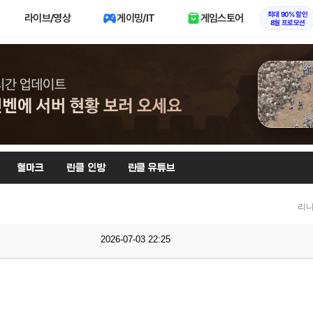
최대 90% 할인
라이브/영상
게이밍/IT
게임스토어
8월 프로모션
혈마크
린클 인방
린클 유튜브
리니
2026-07-03 22:25