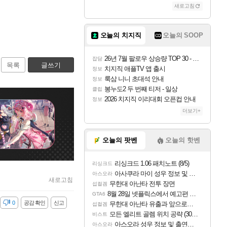
새로고침
오늘의 치지직
오늘의 SOOP
26년 7월 팔로우 상승량 TOP 30 - 월간 치지직
잡담
목록
글쓰기
치지직 애플TV 앱 출시
정보
룩삼 니니 초대석 안내
정보
봉누도2 두 번째 티저 - 일상
클립
2026 치지직 이리대회 오픈컵 안내
정보
더보기+
오늘의 팟벤
오늘의 핫벤
리싱크드 1.06 패치노트 (8/5)
리싱크드
아사쿠라 마이 성우 정보 및 주요 필모
아스오라
새로고침
무한대 아난타 전투 장면
섭컬겜
8월 28일 넷플릭스에서 예고편 공개 예정
GTA6
감
0
공감 확인
신고
무한대 아난타 유출과 앞으로의 예상 (루머)
섭컬겜
모든 엘리트 골렘 위치 공략 (30개) - 방랑 결투가
비스트
아스오라 성우 정보 및 출연작 모음
아스오라