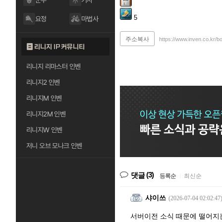
군주
기사
5
요정
마법사
주소복사
https://www.inven.co.kr/b
리니지 IP 커뮤니티
리니지 리마스터 인벤
리니지2 인벤
리니지M 인벤
리니지2M 인벤
리니지W 인벤
저니 오브 모나크 인벤
(3)
댓글
등록순
|
최신순
샤이쓰
(2026-07-04 02:02:47
서버이전 소식 때문에 떨어지는