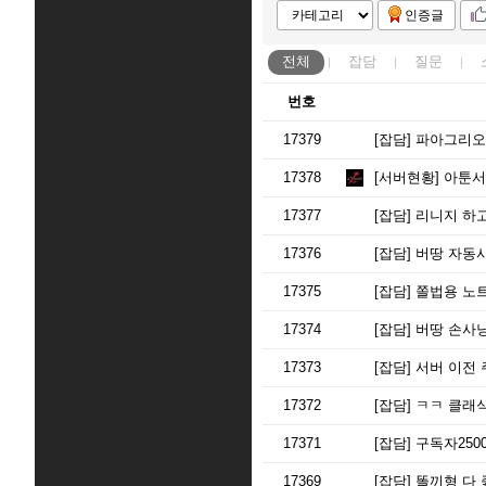
인증글
전체
잡담
질문
번호
17379
[잡담]
파아그리오
17378
[서버현황]
아툰서
17377
[잡담]
리니지 하고
17376
[잡담]
버땅 자동사
17375
[잡담]
쫄법용 노트
17374
[잡담]
버땅 손사냥
17373
[잡담]
서버 이전 
17372
[잡담]
ㅋㅋ 클래
17371
[잡담]
구독자250
17369
[잡담]
똘끼형 다 좋