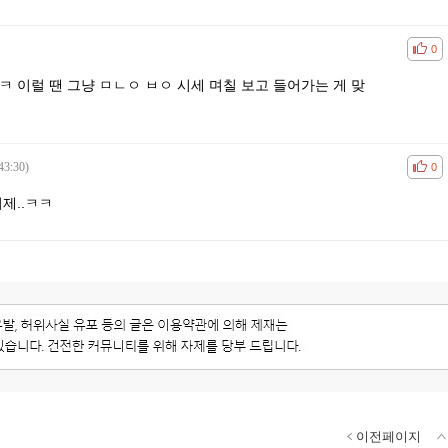
공감
비공
0
ㅋ 이럴 땐 그냥 ㅁㄴㅇ ㅂㅇ 시세 며칠 보고 들어가는 게 맞
43:30)
공감
비공
0
제..ㅋㅋ
이전페이지