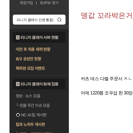
회원가입
ID/PW 찾기
뎅값 꼬라박은거
리니지 클래식 서버 현황
이전 후 최종 세력 현황
8/2 공성전 현황
특파원 모집 이벤트
커츠 데스 다엘 주문서 ㅈ
리니지 클래식 화제 집중
어제 1220쯤 조우섭 한 3
정보 · 뉴스 모음
└
린클 주간 이슈 모음
NC AI 팁 게시판
팁과 노하우 게시판