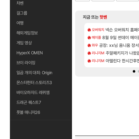
차벤
걸그룹
지금 뜨는
핫벤
여행
[85]
[1]
 샤타 안 나왔다고 진짜 화내는 사람도 있네
CXMT, D램 매출 점유율 7%…글로벌 4위로 부상
넥슨 오버워치 홈페이
아스오라 성우 정
오버워치
아스오라
해외게임정보
[132]
게트 본사에서 연락왔음
발 원가 압박, 메인보드값 오르나
8월 9일 썬데이 메이
아키츠 아키나 성
메이플
아스오라
게임 영상
[58]
샤타가 아닌 큰 이유는 경매장 불안정때문일듯
크드 1.06 패치노트 (8/5)
공장: xx님 옴니움 장
모든 성소 위치 공략 
와우
비스트
[7]
..!
 3사, 2027년 생산분 완판?
HyperX OMEN
주말패키지가 나왔
프롤로그 테스트를 
리니지M
리밋제로
[115]
프프 클릭 미스낫네
사쿠라 마이 성우 정보 및 주요 필모
아떨린다 한시간후
모든 바우에라 업그레이
리니지M
비스트
브이 라이징
일곱 개의 대죄: Origin
몬스터헌터 스토리즈3
바이오하자드 레퀴엠
드래곤 퀘스트7
풋볼 매니저26