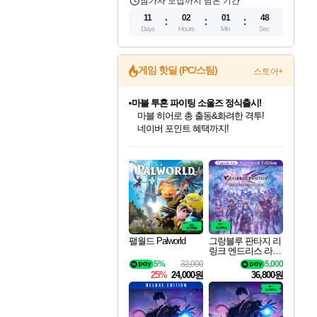
참가자 모집까지 남은 기간
11
02
01
47
Days
Hours
Min
Sec
게임 핫딜 (PC/스팀)
스토어+
마블 투혼 파이팅 소울즈 정식출시!
마블 히어로 총 출동&화려한 격투!
네이버 포인트 혜택까지!
인벤게임즈 8월 특별 할인!
드래곤소드: 어웨이크닝 입점!
문명 7 특별 할인!
귀무자: 검의 길 예약 판매 중!
비스트 오브 리인카네이션 정식 출시!
커세어 코브 출시 기념 할인!
더 렐릭 퍼스트 가디언 정식 출시
베데스다 40주년 기념 할인 중!
캡콤 프렌차이즈 할인 진행 중!
캡콤 일부 상품 상시 할인
스타워즈 은하계 레이서
로블록스 기프트 카드 공식 입점
인기 퍼블리셔 모음!
스팀으로 만나는 드래곤소드!
조선&고려 DLC 출시 예정
10% 할인과
게임프릭 신작 IP
해적'섬'을 발전시키자!
설화x하드코어 액션!
베데스다의 명작들을
몬헌, 바하 등 인기 IP를
몬헌 와일즈 & 드래곤즈 도그마2
인벤게임즈에서 10% 추가 적립
Robux를 가장 안전하고
최대 90% 할인가를 만나보세요!
네이버혜택과 함께 만나보세요!
50%할인&추가 적립까지!
이니&베니 혜택까지!
네이버 혜택가와 함께 예약하세요!
할인&네이버혜택으로 만나보세요!
네이버페이 혜택과 만나보세요!
40주년 프로모션으로 만나보세요!
할인가에 만나보세요!
일부 에디션 상시 할인!
혜택으로 예약 판매 중
편안하게 충전하세요
팰월드 Palworld
그랑블루 판타지 리
링크 엔드리스 라그
나로크 업그레이드
5%
32,000
5,000
킷 Granblue Fantasy
25%
24,000원
36,800원
Relink Endless Ragn
arok Upgrade Kit DL
C