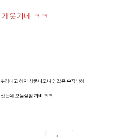
 개웃기네 ㅋㅋ
ㄴ 뿌리니고 혜자 상품나오니 뎅값은 수직낙하
0장 삿는데 오늘살껄 까비 ㅋㅋ