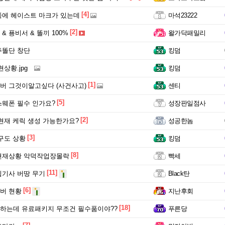
[4]
에 헤이스트 마크가 있는데
마석23222
[2]
 푱비서 & 똘끼 100%
왈가닥패밀리
주똘단 창단
킹덤
상황.jpg
킹덤
[1]
버 그것이알고싶다 (사건사고)
센티
[5]
웨폰 필수 인가요?
성장판일점사
[2]
현재 케릭 생성 가능한가요?
성공한놈
[3]
구도 상황
킹덤
[8]
현재상황 악덕작업장몰락
빡세
[11]
기사 버땅 무기
Black탄
[6]
버 현황
지난후회
[18]
하는데 유료패키지 무조건 필수품이야??
푸른당