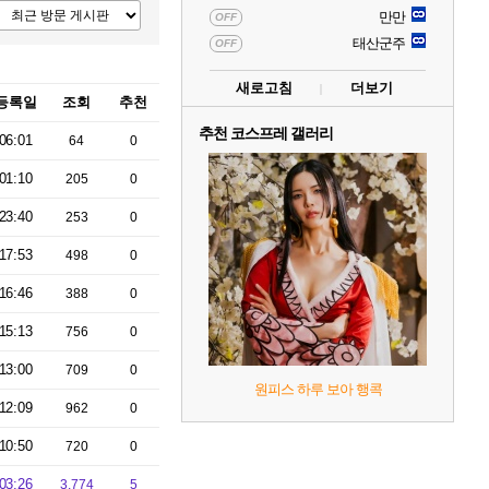
만만
OFF
태산군주
OFF
새로고침
더보기
등록일
조회
추천
추천 코스프레 갤러리
06:01
64
0
01:10
205
0
23:40
253
0
17:53
498
0
16:46
388
0
15:13
756
0
13:00
709
0
원피스 하루 보아 행콕
12:09
962
0
10:50
720
0
03:26
3,774
5