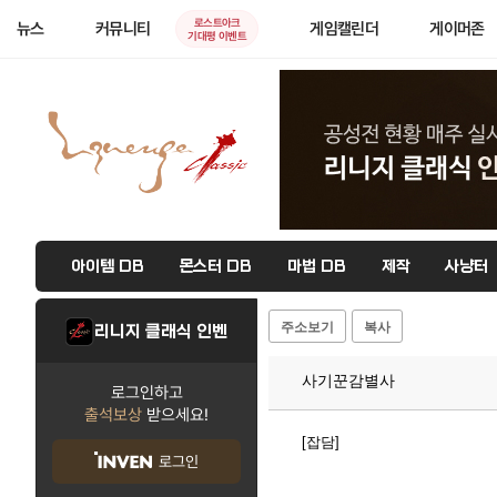
로스트아크
뉴스
커뮤니티
게임캘린더
게이머존
기대평 이벤트
아이템 DB
몬스터 DB
마법 DB
제작
사냥터
주소보기
복사
리니지 클래식 인벤
사기꾼감별사
로그인하고
출석보상
받으세요!
[잡담]
로그인