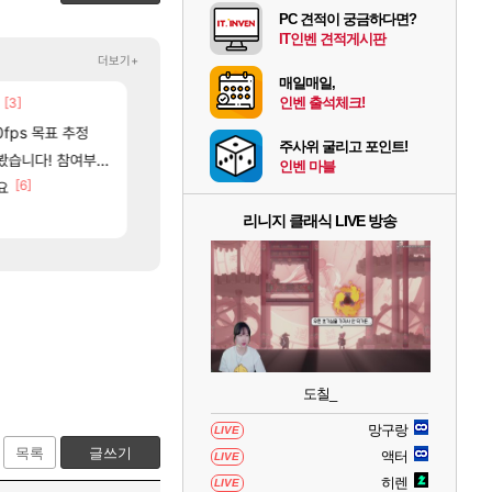
PC 견적이 궁금하다면?
IT인벤 견적게시판
더보기+
매일매일,
80]
[3]
[
인벤 출석체크!
아니 뭔 샤타 안 나왔다고 진짜 화내는 사람도 있네
중국 CXMT, D램 매출 점유율 7%…글로벌 4위로 부상
메이플
해외겜
[132]
0fps 목표 추정
파리바게트 본사에서 연락왔음
AI발 원가 압박, 메인보드값 오르나
메이플
해외겜
주사위 굴리고 포인트!
[
여부터 추첨까지????
썬데이가 샤타가 아닌 큰 이유는 경매장 불안정때문일듯
리싱크드 1.06 패치노트 (8/5)
메이플
리싱크드
인벤 마블
[6]
[7]
요
도와주세요..!
메모리 3사, 2027년 생산분 완판?
SOL
해외겜
[9]
[115]
고 ????
씨발 컬프프 클릭 미스낫네
아사쿠라 마이 성우 정보 및 주요 필모
메이플
아스오라
리니지 클래식 LIVE 방송
도칠_
망구랑
LIVE
목록
글쓰기
액터
LIVE
히렌
LIVE