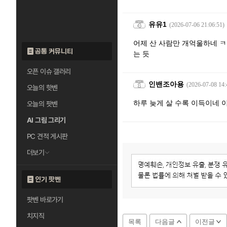
유유1
(2026-07-06 21:06:51)
어제 산 사람만 개억울하네 ㅋ
공통 커뮤니티
는 듯
오픈 이슈 갤러리
인밴조아용
(2026-07-08 14:
오늘의 핫벤
하루 늦게 살 수록 이득이네 이
오늘의 팟벤
AI 그림 그리기
PC 견적 게시판
더보기
인기 팟벤
팟벤 바로가기
치지직
목록
다음글
이전글