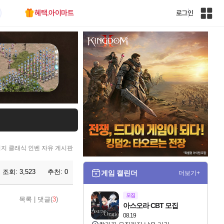
혜택.아이마트
로그인
인
벤
전
체
사
이
트
맵
지 클래식 인벤 자유 게시판
조회:
3,523
추천:
0
게임 캘린더
더보기+
모집
목록
|
댓글(
3
)
아스오라 CBT 모집
08.19