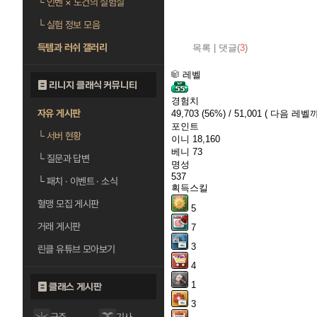
└
인벤 × 도건의 실험실
└
실험 정보 모음
득템과 러쉬 갤러리
목록
|
댓글(
3
)
레벨
리니지 클래식 커뮤니티
경험치
자유 게시판
49,703
(56%)
/ 51,001
( 다음 레벨까지
포인트
└
서버 현황
이니
18,160
베니
73
└
질문과 답변
명성
537
└
패치 · 이벤트 · 소식
획득스킬
혈맹 모집 게시판
5
거래 게시판
7
3
린클 유튜브 모아보기
4
1
클래스 게시판
3