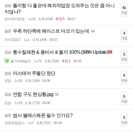
똘끼형 다 좋은데 해외작업장 도와주는 짓은 좀 아니
잡담
41
지않냐?
댓글
로아로아로앜
Lv.43
조회 4446
추천 5
08-07
우측 하단쪽에 헤이스트 마크가 있는데
질문
4
댓글
마석23222
Lv.1
조회 1495
08-07
통수칠래현 & 푱비서 & 똘끼 100% (8/8th Update)
잡담
2
댓글
왈가닥패밀리
Lv.75
조회 2030
추천 1
08-06
아스테어 주똘단 창단
잡담
0
댓글
킹덤
Lv.53
조회 1394
08-06
연합 구도 현상황.jpg
잡담
0
댓글
킹덤
Lv.53
조회 1729
08-06
법사 블레스웨폰 필수 인가요?
질문
5
댓글
성장판일점사
Lv.7
조회 1531
08-06