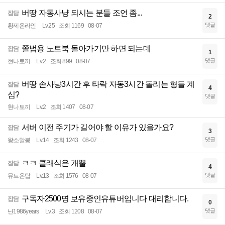
버땅 자동사냥 되시는 분들 조언 좀...
잡담
2
댓글
황제온라인
Lv.25
조회 1169
08-07
쫄법용 노트북 돌아가기만 하면 되는데
잡담
1
댓글
현나토끼
Lv.2
조회 899
08-07
버땅 손사냥3시간 후 타락 자동3시간 돌리는 형들 계
잡담
4
심?
댓글
현나토끼
Lv.2
조회 1407
08-07
서버 이전 주기가 길어야 할 이유가 있을가요?
잡담
3
댓글
왕소알붕
Lv.14
조회 1243
08-07
ㅋㅋ 클래식은 개뿔
잡담
4
댓글
뮤트온탑
Lv.13
조회 1576
08-07
구독자2500명 보유중인유튜버입니다 대리합니다.
잡담
0
댓글
난1986years
Lv.3
조회 1208
08-07