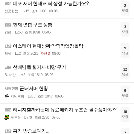
데포 서버 현재 케릭 생성 가능한가요?
질문
2
댓글
성공한놈
Lv.15
조회 1389
08-06
현재 연합 구도 상황
잡담
3
댓글
킹덤
Lv.53
조회 1698
08-06
아스테어 현재상황 악덕작업장몰락
잡담
9
댓글
빡세
Lv.2
조회 2621
추천 3
08-06
선배님들 힘기사 버땅 무기
질문
12
댓글
Black탄
Lv.2
조회 1849
08-06
군터서버 현황
서버현황
6
댓글
지난후회
Lv.86
조회 2047
08-06
리니지할까하는데 유료패키지 무조건 필수품이야??
질문
18
댓글
푸른당
Lv.70
조회 2790
08-05
홍가 방송보다가...
잡담
7