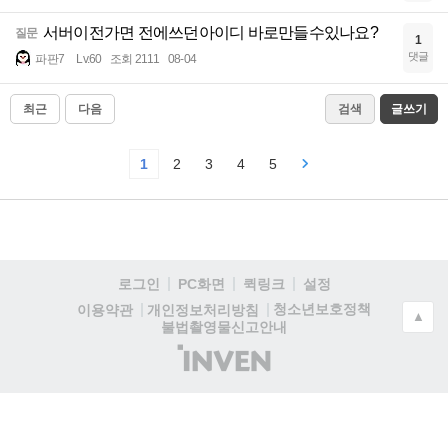
서버이전가면 전에쓰던아이디 바로만들수있나요?
질문
1
댓글
파판7
Lv.60
조회 2111
08-04
최근
다음
검색
글쓰기
1
2
3
4
5
로그인
PC화면
퀵링크
설정
청소년보호정책
이용약관
개인정보처리방침
▲
불법촬영물신고안내
(주)
인
벤