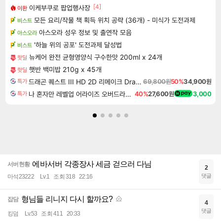
[4]
이케부쿠로 팝업행사장
이환
모든 요리/작물 책 획득 위치 공략 (36개) - 미식가 도전과제
비스트
아스오라 성우 정보 및 출연작 모음
아스오라
'하늘 위의 공포' 도전과제 달성법
비스트
뉴케어 완전 균형영양식 구수한맛 200ml x 24개
핫딜
햇반 백미밥 210g x 45개
핫딜
드래곤 퀘스트 III HD 2D 리메이크 Dragon Quest III HD 2D Remake
69,800원
50%
34,900원
특가
나 혼자만 레벨업 어라이즈 오버드라이브 Solo Leveling Arise
40%
27,600원
3,000
특가
에바서버 각종장사 세금 걷으러 다님
서버현황
2
댓글
마석23222
Lv.1
조회 318
22:16
형님들 리니지 다시 할까요?
잡담
4
댓글
킹덤
Lv.53
조회 411
20:33