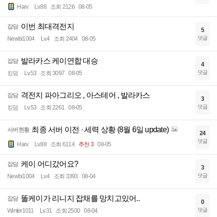
Harv
Lv.88
조회 2126
08-05
이번 최대격전지
잡담
5
댓글
Newbi1004
Lv.4
조회 2404
08-05
발라카스 케이연합 대승
잡담
4
댓글
킹덤
Lv.53
조회 3097
08-05
격전지 파아그리오 , 아스테어 , 발라카스
잡담
3
댓글
킹덤
Lv.53
조회 2261
08-05
최종 서버 이전 · 세력 상황 (8월 6일 update)
서버현황
24
댓글
Harv
Lv.88
조회 6114
추천 3
08-05
케이 어디갔어요?
잡담
3
댓글
Newbi1004
Lv.4
조회 3393
08-04
똘케이가 리니지 잡채를 망치고있어..
잡담
0
댓글
Winter1011
Lv.31
조회 2500
08-04