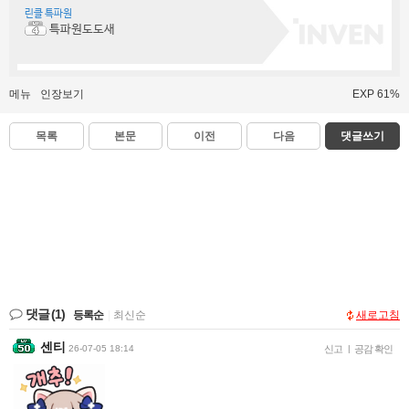
린클 특파원
특파원도도새
메뉴
인장보기
EXP 61%
목록
본문
이전
다음
댓글쓰기
댓글
(1)
등록순
|
최신순
새로고침
센티
26-07-05 18:14
신고
|
공감 확인