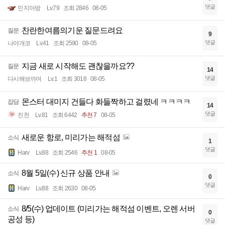
댓글
민지아방
Lv.79
조회 2846
08-05
찬란한여름의기운 질문드려요
질문
9
댓글
나야개코
Lv.41
조회 2590
08-05
지금 새로 시작해도 괜찮을까요??
질문
14
댓글
다시해보까여
Lv.1
조회 3018
08-05
몬스터 대미지 건들다 화들짝하고 걸렸네 ㅋㅋㅋㅋ
잡담
14
댓글
진천
Lv.81
조회 6442
추천 7
08-05
새로운 항로, 미리가는 해적섬
소식
1
댓글
Harv
Lv.88
조회 2546
추천 1
08-05
8월 5일(수) 신규 상품 안내
소식
0
댓글
Harv
Lv.88
조회 2630
08-05
8/5(수) 업데이트 (미리가는 해적섬 이벤트, 오렌 서버
소식
0
공성 등)
댓글