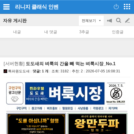
리니지 클래식
인벤
자유 게시판
전체보기
공
검
글
지
색
내글
내 댓글
3추글
인증글
on/off
쓰
기
[서버현황]
도도새의 벼룩의 간을 빼 먹는 벼룩시장_No.1
특파원도도새
댓글: 1 개
조회:
3182
추천:
2
2026-07-05 16:08:31