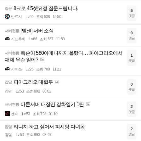
8크로 4.5셋요정 질문드립니다.
질문
5
댓글
반드시
Lv.40
조회 538
15:50
[발센] 서버 소식
서버현황
0
댓글
지난후회
Lv.86
조회 567
11:58
축순이 580아데나까지 올랐다… 파아그리오에서
서버현황
1
대체 무슨 일이?
댓글
샤이쓰
Lv.25
조회 700
11:21
파아그리오 대혈투
잡담
0
댓글
킹덤
Lv.53
조회 802
06:01
아툰서버 대장간 강화일기 1탄
서버현황
2
댓글
센티
Lv.53
조회 793
01:10
리니지 하고 싶어서 피시방 다녀옴
잡담
2
댓글
킹덤
Lv.53
조회 993
08-07