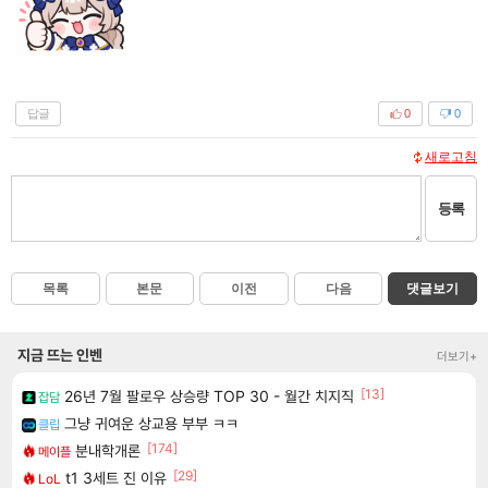
답글
0
0
새로고침
등록
목록
본문
이전
다음
댓글보기
지금 뜨는 인벤
더보기+
[13]
26년 7월 팔로우 상승량 TOP 30 - 월간 치지직
잡담
그냥 귀여운 상교용 부부 ㅋㅋ
클립
[174]
분내학개론
메이플
[29]
t1 3세트 진 이유
LoL