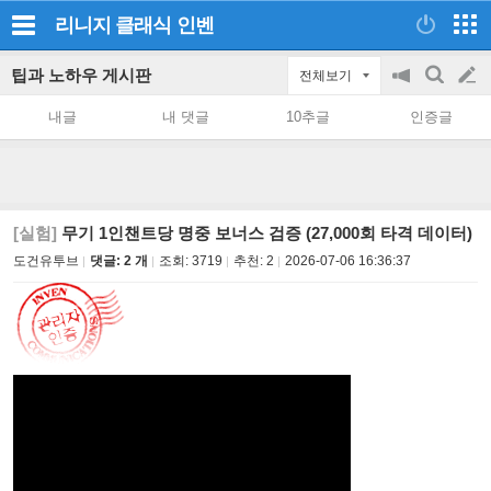
리니지 클래식
인벤
팁과 노하우 게시판
전체보기
공
검
글
지
색
내글
내 댓글
10추글
인증글
on/off
쓰
기
[실험]
무기 1인챈트당 명중 보너스 검증 (27,000회 타격 데이터)
도건유투브
댓글: 2 개
조회:
3719
추천:
2
2026-07-06 16:36:37