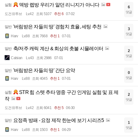
덱방 렙방 우리가 알던 리니지가 아니다
실험
6
댓글
도건유투브
Lv.42
조회 5107
추천 6
07-02
'버림받은 자들의 땅' 경험치 효율, 세팅 추천
일반
3
댓글
Harv
Lv.88
조회 7668
추천 1
07-01
축/저주 캐릭 계산 & 회상의 촛불 시뮬레이터
일반
2
댓글
Calsian
Lv.43
조회 2986
07-01
'버림받은 자들의 땅' 간단 요약
일반
0
댓글
Harv
Lv.88
조회 4045
추천 1
07-01
STR 힘 스텟 추타 명중 구간 인게임 실험 및 표 제
실험
2
작
댓글
도건유투브
Lv.42
조회 6041
추천 5
06-30
요정족 방패 - 요정 제작 한눈에 보기 시리즈5
일반
1
댓글
Harv
Lv.88
조회 1503
추천 1
06-29