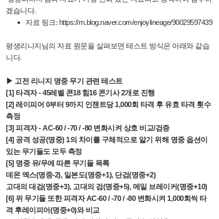
겠습니다.
https://m.blog.naver.com/enjoylineage/90029597439
자료 링크:
평생리니지님의 자료 원문을 살펴보면 테스트 방식은 아래와 같습
니다.
▶ 고전 리니지 명중 무기 관련 테스트
[1] 타격자 - 45레벨 콘18 힘16 콘기사 2개로 진행
[2] 레이피어 0부터 9까지 인챈트당 1,000회 타격 후 유효 타격 횟수
측정
[3] 피격자 - AC-60 / -70 / -80 변화시켜 상호 비교/검증
[4] 공격 성공(명중) 1의 차이를 구체적으로 알기 위해 명중 옵션이
있는 무기들도 모두 측정
[5] 명중 유/무에 따른 무기들 목록
데몬 엑스(명중-2), 일본도(명중+1), 단검(명중+2)
고대의 대검(명중+3), 고대의 검(명중+5), 메일 브레이커(명중+10)
[6] 위 무기들 또한 피격자 AC-60 / -70 / -80 변화시켜 1,000회씩 타
격 후레이피어(명중+0)와 비교