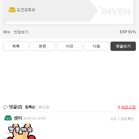
도건유투브
메뉴
인장보기
EXP 91%
목록
본문
이전
다음
댓글쓰기
댓글
(2)
등록순
|
최신순
새로고침
센티
26-07-12 10:53
신고
|
공감 확인