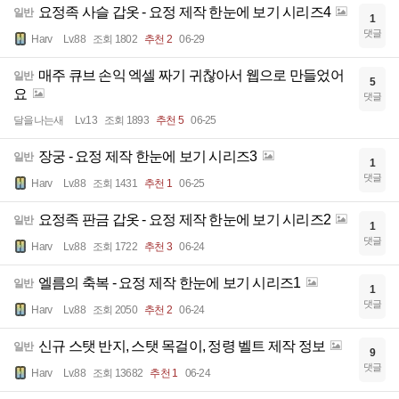
요정족 사슬 갑옷 - 요정 제작 한눈에 보기 시리즈4
일반
1
댓글
Harv
Lv.88
조회 1802
추천 2
06-29
매주 큐브 손익 엑셀 짜기 귀찮아서 웹으로 만들었어
일반
5
요
댓글
달을나는새
Lv.13
조회 1893
추천 5
06-25
장궁 - 요정 제작 한눈에 보기 시리즈3
일반
1
댓글
Harv
Lv.88
조회 1431
추천 1
06-25
요정족 판금 갑옷 - 요정 제작 한눈에 보기 시리즈2
일반
1
댓글
Harv
Lv.88
조회 1722
추천 3
06-24
엘름의 축복 - 요정 제작 한눈에 보기 시리즈1
일반
1
댓글
Harv
Lv.88
조회 2050
추천 2
06-24
신규 스탯 반지, 스탯 목걸이, 정령 벨트 제작 정보
일반
9
댓글
Harv
Lv.88
조회 13682
추천 1
06-24