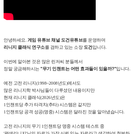
게임 유튜브 채널 도건유튜브
안녕하세요.
를 운영하며
리니지 클래식 연구소
도건
를 겸하고 있는 소장
입니다.
이번에 알아본 것은 많은 린저씨 분들께서
"무기 인챈트는 어떤 효과들이 있을까?"
정말 궁금해하시는
입니다.
예전 고전 리니지(1998~2008년도)에서도
많은 리니지학 박사님들이 다루셨던 내용이지만
현재 리니지 클래식(2026년도)은
1인챈트당 추가 타격치(추타) 시스템은 같지만
1인챈트당 공격 성공(명중) 시스템은 달라진 것을 알아냈습니다.
고전 리니지의 무기 1인챈트당 명중 시스템 테스트 중
'평생리니지'님의 자료가 가장 신뢰 있는 자료라고 생각하여 첨부하