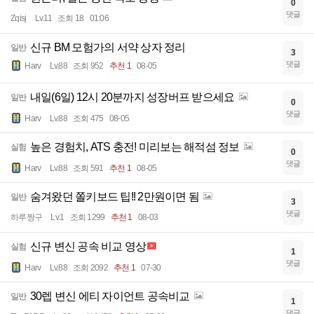
0
댓글
Zqisj
Lv.11
조회 18
01:06
신규 BM 모험가의 서약 상자 정리
일반
3
댓글
Harv
Lv.88
조회 952
추천 1
08-05
내일(6일) 12시 20분까지 성장버프 받으세요
일반
0
댓글
Harv
Lv.88
조회 475
08-05
높은 경험치, ATS 충전! 미리보는 해적섬 정보
실험
0
댓글
Harv
Lv.88
조회 591
추천 1
08-05
숨겨왔던 쫄키보드 팁!! 2만원이면 됨
일반
3
댓글
하루짱구
Lv.1
조회 1299
추천 1
08-03
신규 변신 공속 비교 영상
실험
1
댓글
Harv
Lv.88
조회 2092
추천 1
07-30
30렙 변신 에티 자이언트 공속비교
일반
1
댓글