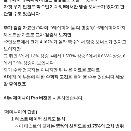
자칫 무기 인챈트 짝수인 2, 4, 6, 8에서만 명중 보너스가 있다고 판
단할 수도 있습니다.
추가 검증 자료
인 (0다마=0레이피어 둘 다 명중0)0~6레이피어까지
교차 검증해 보자면
테스트한 자료로
+2인챈트에서 크게 4.167%가 올라 짝수에서 명중 보너스가 있다고
보이지만
그 뒤인 3에서 1.8% 상승, 4에서 1.533% 상승,5에서 0.633% 상승, 6
에서 2.9% 상승이 보입니다.
제가 수학 전공자는 아니지만 위 나온 자료를 토대로
AI
수학적 고견
세상
에게 이 부분에 대한
을 들어 볼 수는 있습니다.
참 좋아졌죠.
AI
제미나이 Pro 버전
는
을 사용하였습니다.
[제미나이의 답변]
테스트 데이터 신뢰도 분석
95%의 신뢰도
±1.75%의 오차 범위
○ 이 테스트의 결과는
로