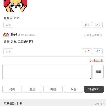
정성글 ㅊㅊ
답글
0
0
황신
26-07-14 14:35
신고
|
공감 확인
좋은 정보 고맙습니다
답글
0
0
새로고침
등록
목록
본문
이전
다음
댓글보기
지금 뜨는 인벤
더보기+