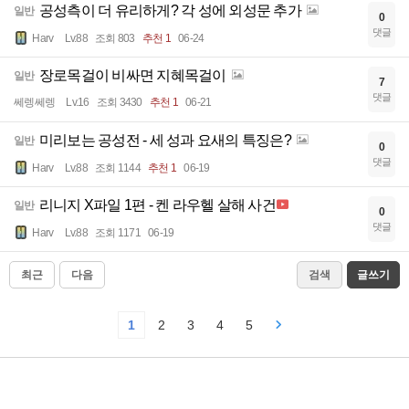
공성측이 더 유리하게? 각 성에 외성문 추가
일반
0
댓글
Harv
Lv.88
조회 803
추천 1
06-24
장로목걸이 비싸면 지혜목걸이
일반
7
댓글
쎄렝쎄렝
Lv.16
조회 3430
추천 1
06-21
미리보는 공성전 - 세 성과 요새의 특징은?
일반
0
댓글
Harv
Lv.88
조회 1144
추천 1
06-19
리니지 X파일 1편 - 켄 라우헬 살해 사건
일반
0
댓글
Harv
Lv.88
조회 1171
06-19
최근
다음
검색
글쓰기
1
2
3
4
5