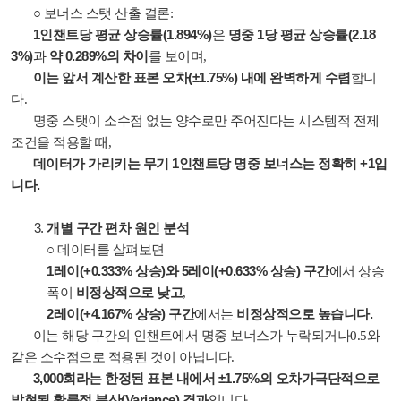
○ 보너스 스탯 산출 결론:
1인챈트당 평균 상승률(1.894%)
명중 1당 평균 상승률(2.18
은
3%)
약 0.289%의 차이
과
를 보이며,
이는 앞서 계산한 표본 오차(±1.75%) 내에 완벽하게 수렴
합니
다.
명중 스탯이 소수점 없는 양수로만 주어진다는 시스템적 전제
조건을 적용할 때,
데이터가 가리키는 무기 1인챈트당 명중 보너스는 정확히 +1입
니다.
개별 구간 편차 원인 분석
○ 데이터를 살펴보면
1레이(+0.333% 상승)와 5레이(+0.633% 상승) 구간
에서 상승
비정상적으로 낮고
폭이
,
2레이(+4.167% 상승) 구간
비정상적으로 높습니다.
에서는
이는 해당 구간의 인챈트에서 명중 보너스가 누락되거나0.5와
같은 소수점으로 적용된 것이 아닙니다.
3,000회라는 한정된 표본 내에서 ±1.75%의 오차가극단적으로
발현된 확률적 분산(Variance) 결과
입니다.