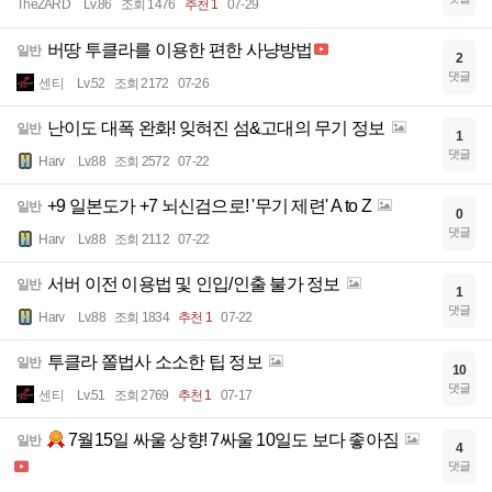
TheZARD
Lv.86
조회 1476
추천 1
07-29
버땅 투클라를 이용한 편한 사냥방법
일반
2
댓글
센티
Lv.52
조회 2172
07-26
난이도 대폭 완화! 잊혀진 섬&고대의 무기 정보
일반
1
댓글
Harv
Lv.88
조회 2572
07-22
+9 일본도가 +7 뇌신검으로! '무기 제련' A to Z
일반
0
댓글
Harv
Lv.88
조회 2112
07-22
서버 이전 이용법 및 인입/인출 불가 정보
일반
1
댓글
Harv
Lv.88
조회 1834
추천 1
07-22
투클라 쫄법사 소소한 팁 정보
일반
10
댓글
센티
Lv.51
조회 2769
추천 1
07-17
7월15일 싸울 상향! 7싸울 10일도 보다 좋아짐
일반
4
댓글