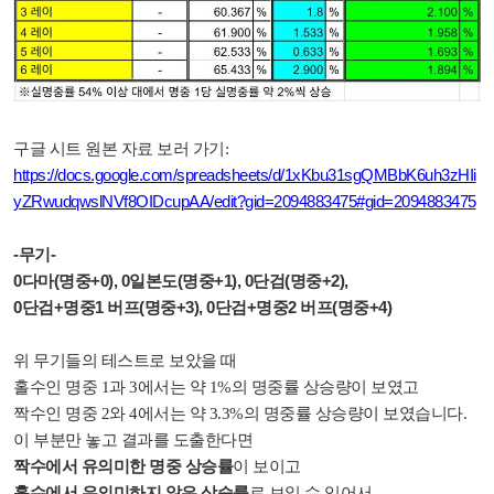
구글 시트 원본 자료 보러 가기:
https://docs.google.com/spreadsheets/d/1xKbu31sgQMBbK6uh3zHIi
yZRwudqwslNVf8OIDcupAA/edit?gid=2094883475#gid=2094883475
-무기-
0다마(명중+0), 0일본도(명중+1), 0단검(명중+2),
0단검+명중1 버프(명중+3), 0단검+명중2 버프(명중+4)
위 무기들의 테스트로 보았을 때
홀수인 명중 1과 3에서는 약 1%의 명중률 상승량이 보였고
짝수인 명중 2와 4에서는 약 3.3%의 명중률 상승량이 보였습니다.
이 부분만 놓고 결과를 도출한다면
짝수에서 유의미한 명중 상승률
이 보이고
홀수에서 유의미하지 않은 상승률
로 보일 수 있어서