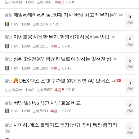
도건유투브
Lv.42
조회 2981
추천 2
07-16
메일vs레이vs싸울, 30대 기사 버땅 최고의 무기는?
실험
0
댓글
Harv
Lv.88
조회 2276
07-15
이벤트용 시원한 무기, 현명하게 사용하는 방법
일반
2
댓글
Harv
Lv.88
조회 2271
추천 1
07-15
상위 1% 전용?! 평균 레벨로 예상하는 잊혀진 섬
일반
2
댓글
Harv
Lv.88
조회 1825
추천 1
07-13
DEX 덱스 스탯 구간별 원댐·원명·AC 보너스
일반
3
댓글
도건유투브
Lv.42
조회 5657
추천 5
07-10
버땅 일반 vs 심연 사냥 효율 비교
실험
2
댓글
Harv
Lv.88
조회 5283
추천 1
07-08
사이하, 데스 블레이드 등장! 신규 장비 특징 총정리
일반
1
댓글