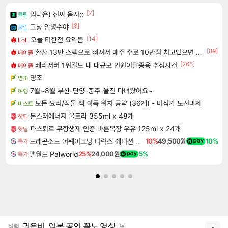
[7]
임나은) 진짜 음지;;
클립
[8]
그냥 안녕수야
클립
[14]
오늘 티한전 요약뜸
LoL
[89]
환산 13만 스펙으로 삐져서 매주 수로 10만점 치고있으면 ㅋㅋ
메이플
[265]
베라서버 1위길드 내 대규모 인원이탈종용 추정사건
메이플
명조
명조
7월~8월 부산-단양-충주-울진 다녀왔어요~
여행
모든 요리/작물 책 획득 위치 공략 (36개) - 미식가 도전과제
비스트
몬스터에너지 울트라 355ml x 48개
핫딜
파스퇴르 무항생제 인증 바른목장 우유 125ml x 24개
핫딜
드래곤소드 어웨이크닝 디럭스 에디션 DragonSword Awakening Deluxe Edition
10%
49,500원
10%
특가
팰월드 Palworld
25%
24,000원
5%
특가
권은비, 일본 공연 꼭노 영상
실험