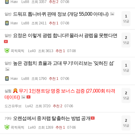
Harv
Lv.88
조회 3357
추천 2
07-08
드워프 톱니바퀴 판매 정보 (개당 55,000 아데나)
일반
1
댓글
Harv
Lv.88
조회 2411
추천 1
07-08
요정은 이렇게 광렙 합니다!! 몰라서 광렙을 못했다면
일반
2
댓글
콕찍푹찍
Lv.40
조회 3613
추천 1
07-08
높은 경험치 효율과 고대 무기! 미리보는 '잊혀진 섬'
일반
1
댓글
Harv
Lv.88
조회 1790
추천 1
07-06
무기 1인챈트당 명중 보너스 검증 (27,000회 타격
실험
2
데이터)
댓글
도건유투브
Lv.42
조회 3720
추천 2
07-06
오렌섭에서 중저랩 탈출하는 방법 공개
기타
2
댓글
콕찍푹찍
Lv.40
조회 1269
추천 1
07-06