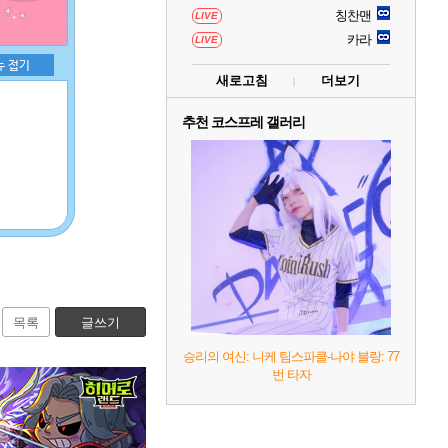
칭찬맨
LIVE
카라
LIVE
새로고침
더보기
추천 코스프레 갤러리
목록
글쓰기
승리의 여신: 니케 팀스파클-나야 블랑: 77
번 타자