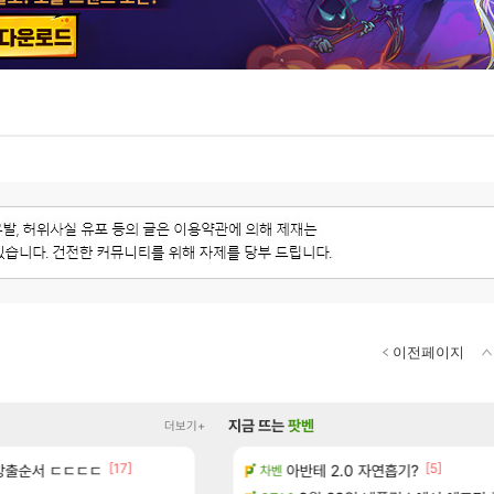
이전페이지
지금 뜨는
팟벤
더보기+
[17]
[5]
[5]
방출순서 ㄷㄷㄷㄷ
주 엔드필드 [펠리카] 판매 예정
아반테 2.0 자연흡기?
디몬 스킬들 디테일 수치 풀림
오버워치
차벤