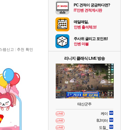
PC 견적이 궁금하다면?
IT인벤 견적게시판
매일매일,
인벤 출석체크!
주사위 굴리고 포인트!
인벤 마블
스팸신고
추천 확인
리니지 클래식 LIVE 방송
태산군주
케이
LIVE
BJ지터
LIVE
도칠_
LIVE