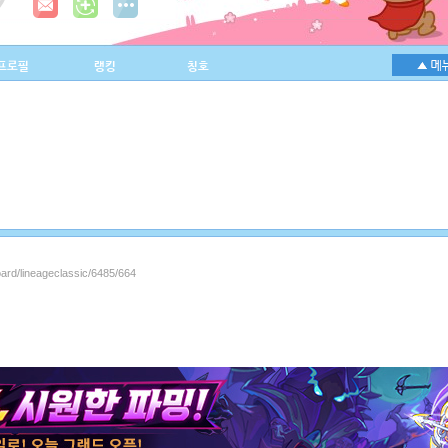
프로필
랭킹
칭호
oard/lineageclassic/6485/664