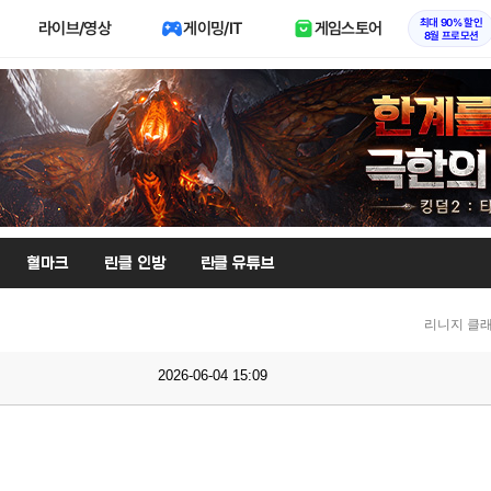
최대 90% 할인
라이브/영상
게이밍/IT
게임스토어
8월 프로모션
혈마크
린클 인방
린클 유튜브
리니지 클래
2026-06-04 15:09