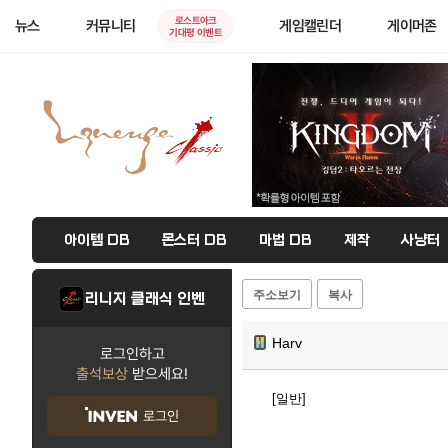
로스트아크
뉴스
커뮤니티
게임캘린더
게이머존
기대평 이벤트
아이템 DB
몬스터 DB
마법 DB
제작
사냥터
주소보기
복사
리니지 클래식 인벤
Harv
로그인하고
출석보상
받으세요!
[일반]
로그인