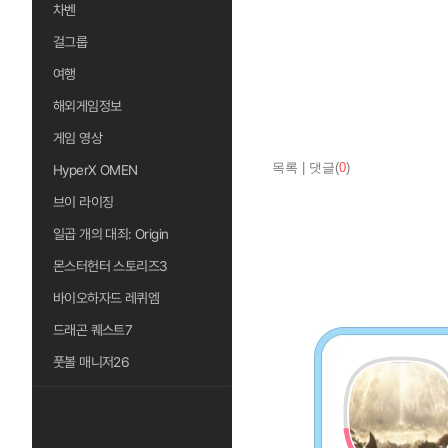
차벤
걸그룹
여행
해외게임정보
게임 영상
목록
|
댓글(
0
)
HyperX OMEN
브이 라이징
일곱 개의 대죄: Origin
몬스터헌터 스토리즈3
바이오하자드 레퀴엠
드래곤 퀘스트7
풋볼 매니저26