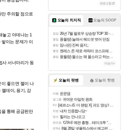
새로고침
다만 주의할 점으로
오늘의 치지직
오늘의 SOOP
26년 7월 팔로우 상승량 TOP 30 - 월간 치지직
잡담
래놓고 아데나는 1
풍월량) 놀래서 헤드셋 벗어 던짐
클립
 쌓이는 문제가 이
임나은) 진짜 음지;;
클립
젠레스 존 제로 캐릭터 코스프레한 꽁주
짤방
풍월량) 물소는 왜 물소라고 하는거야? 아! 그만 ㅋㅋ 알았어 ㅋㅋ
클립
마법사 서너마리가 동
더보기+
오늘의 팟벤
오늘의 핫벤
운이 좋으면 젤이 나
젤데이, 용기, 강
운문댐
여행
귀여운 아일릿 원희
걸그룹
[페르소나5: 더 팬텀 X] 괴도 영상 l 타카마키 안·댄싱 스타
PV
립을 통해 공급된만
내차 인증합니당~
차벤
힐러는 안나오고
명조
‘GTA 6’ 예판 흥행…테이크투 “내부 예상 크게 넘어”
해외겜
8월 28일 넷플릭스에서 예고편 공개 예정
GTA6