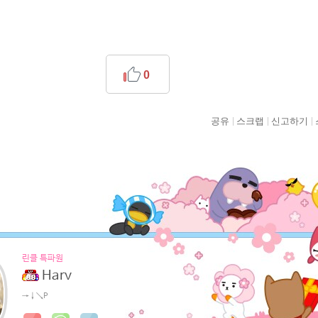
0
공유
스크랩
신고하기
린클 특파원
Harv
→↓↘P