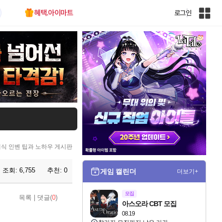
혜택.아이마트
로그인
인
벤
전
체
사
이
트
맵
식 인벤 팁과 노하우 게시판
조회:
6,755
추천:
0
게임 캘린더
더보기+
모집
목록
|
댓글(
0
)
아스오라 CBT 모집
08.19