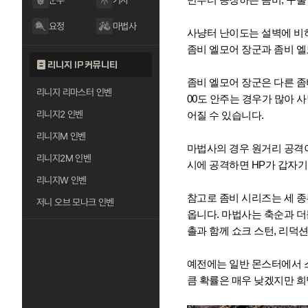
군주
기사
요정
마법사
사냥터 난이도는 설벽에 비하
좀비 엘모어 장군과 좀비 엘
리니지 IP 커뮤니티
좀비 엘모어 장군은 다른 좀
리니지 리마스터 인벤
00도 안주는 경우가 많아 
리니지2 인벤
어질 수 있습니다.
리니지M 인벤
마법사의 경우 원거리 공격이
리니지2M 인벤
시에 공격하면 HP가 갑자기
리니지W 인벤
참고로 좀비 시리즈는 세 종
저니 오브 모나크 인벤
옵니다. 마법사는 축순과 더불
촐과 함께 쇼크 스턴, 리덕
예전에는 일반 몬스터에서 스
큼 확률은 매우 낮겠지만 