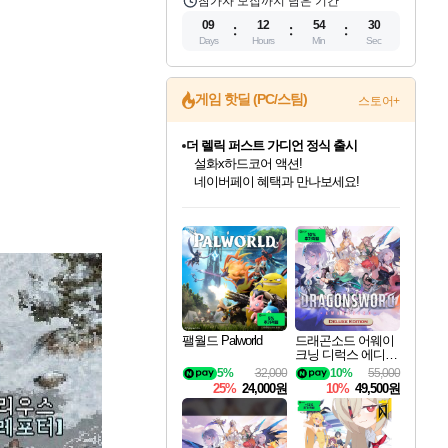
참가자 모집까지 남은 기간
09
12
54
28
Days
Hours
Min
Sec
게임 핫딜 (PC/스팀)
스토어+
더 렐릭 퍼스트 가디언 정식 출시
설화x하드코어 액션!
네이버페이 혜택과 만나보세요!
베데스다 40주년 기념 할인 중!
베데스다의 명작들을
인벤게임즈 8월 특별 할인!
드래곤소드: 어웨이크닝 입점!
문명 7 특별 할인!
마블 투혼 파이팅 소울즈 정식출시!
귀무자: 검의 길 예약 판매 중!
비스트 오브 리인카네이션 정식 출시!
커세어 코브 출시 기념 할인!
캡콤 프렌차이즈 할인 진행 중!
캡콤 일부 상품 상시 할인
스타워즈 은하계 레이서
로블록스 기프트 카드 공식 입점
40주년 프로모션으로 만나보세요!
인기 퍼블리셔 모음!
스팀으로 만나는 드래곤소드!
조선&고려 DLC 출시 예정
마블 히어로 총 출동&화려한 격투!
10% 할인과
게임프릭 신작 IP
해적'섬'을 발전시키자!
몬헌, 바하 등 인기 IP를
몬헌 와일즈 & 드래곤즈 도그마2
인벤게임즈에서 10% 추가 적립
Robux를 가장 안전하고
최대 90% 할인가를 만나보세요!
네이버혜택과 함께 만나보세요!
50%할인&추가 적립까지!
네이버 포인트 혜택까지!
이니&베니 혜택까지!
네이버 혜택가와 함께 예약하세요!
할인&네이버혜택으로 만나보세요!
할인가에 만나보세요!
일부 에디션 상시 할인!
혜택으로 예약 판매 중
편안하게 충전하세요
팰월드 Palworld
드래곤소드 어웨이
크닝 디럭스 에디션
DragonSword Awake
5%
32,000
10%
55,000
ning Deluxe Edition
25%
24,000원
10%
49,500원