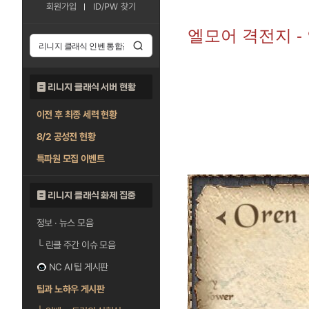
회원가입
ID/PW 찾기
엘모어 격전지 -
리니지 클래식 서버 현황
이전 후 최종 세력 현황
8/2 공성전 현황
특파원 모집 이벤트
리니지 클래식 화제 집중
정보 · 뉴스 모음
└
린클 주간 이슈 모음
NC AI 팁 게시판
팁과 노하우 게시판