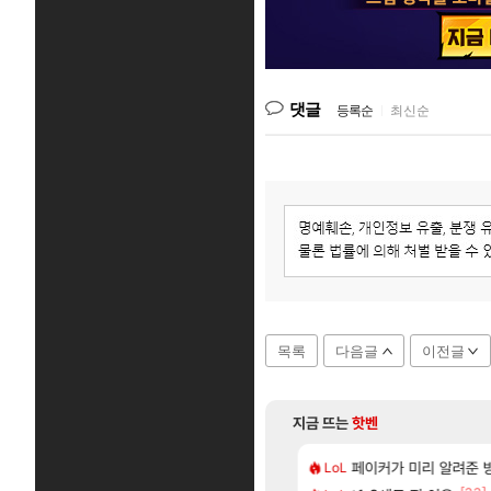
댓글
등록순
|
최신순
목록
다음글
이전글
지금 뜨는
핫벤
[65]
 전 국민한테 10만원씩 줄거야.gif
5: 더 팬텀 X] 괴도 영상 l 타카마키 안·댄싱 스타
페이커가 미리 알려준 
포트나이트에서 명일방
LoL
섭컬겜