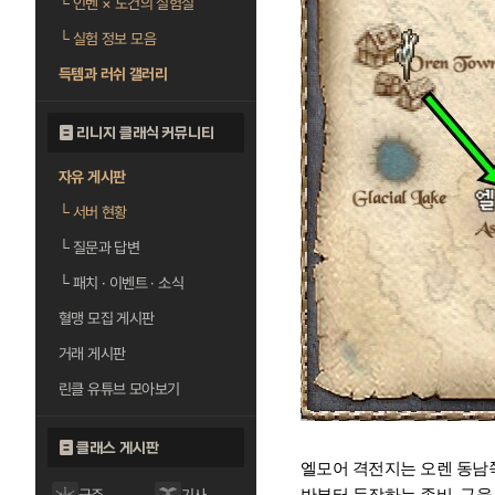
└
인벤 × 도건의 실험실
└
실험 정보 모음
득템과 러쉬 갤러리
리니지 클래식 커뮤니티
자유 게시판
└
서버 현황
└
질문과 답변
└
패치 · 이벤트 · 소식
혈맹 모집 게시판
거래 게시판
린클 유튜브 모아보기
클래스 게시판
엘모어 격전지는 오렌 동남
반부터 등장하는 좀비, 구울