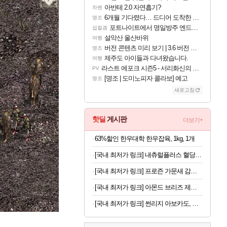
아반테 2.0 자연흡기?
차벤
6개월 기다렸다… 드디어 도착한 치사 메신저백! 실물 후기
명조
포트나이트에서 명일방주 엔드필드 [펠리카] 판매 예정
섭컬겜
설악산 울산바위
여행
버전 콘텐츠 미리 보기 | 3.6 버전 「신기루 속 등불 그림자, 속세에 깃든 검의 결심」이 8월 20일에 업데이트됩니다!
명조
제주도 아이들과 다녀왔습니다.
여행
라스트 에포크 시즌5 - 서리화신의 분노 티저
PV
[명조 | 도미노피자 콜라보] 예고
명조
새로고침
핫딜
게시판
더보기+
63%할인 한우대학 한우잡육, 1kg, 1개
[국내 최저가 링크] 내츄럴플러스 혈당건강 바나바, 90정, 2개
[국내 최저가 링크] 프로즌 가문새 감바스, 500g, 2개
[국내 최저가 링크] 아몬드 브리즈 제로슈가, 초콜릿, 190ml, 24팩
[국내 최저가 링크] 썬리지 아보카도, 생과, 중대과, 10과, 1박스