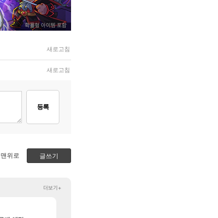
새로고침
새로고침
등록
맨위로
글쓰기
더보기+
[65]
노진구: 전 국민한테 10만원씩 줄거야.gif
[페르소나5: 더 팬텀 X] 괴도 영상 l 타카마키 안·댄싱 스
메이플
PV