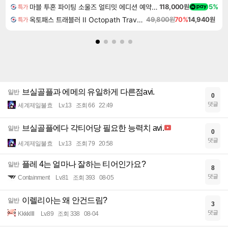
마블 투혼 파이팅 소울즈 얼티밋 에디션 예약구매 MARVEL Tokon Fighting Souls Ultimate Edition Pre-Purchase
118,000원
5%
특가
옥토패스 트래블러 II Octopath Traveler II
49,800원
70%
14,940원
특가
브실골플과 에메의 유일하게 다른점avi.
일반
0
댓글
세계제일불효
Lv.13
조회 66
22:49
브실골플에다 각티어당 필요한 능력치 avi.
일반
0
댓글
세계제일불효
Lv.13
조회 79
20:58
플레 4는 얼마나 잘하는 티어인가요?
일반
8
댓글
Containment
Lv.81
조회 393
08-05
이렐리아는 왜 안건드림?
일반
3
댓글
Kkkkllll
Lv.89
조회 338
08-04