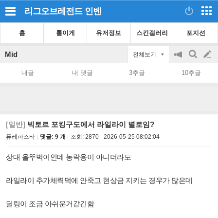
리그오브레전드
인벤
홈
롤이게
유저정보
스킨갤러리
포지션
Mid
전체보기
공
검
글
지
색
내글
내 댓글
3추글
10추글
on/off
쓰
기
[일반]
빅토르 포킹구도에서 라일라이 별로임?
퓨레파스타
댓글: 9 개
조회:
2870
2026-05-25 08:02:04
상대 올뚜벅이인데 농락용이 아니더라도
라일라이 추가체력덕에 안죽고 현상금 지키는 경우가 많은데
딜링이 조금 아쉬운거같긴함