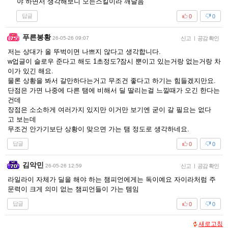
야 하면서 생각해보니 모든스킬이라 깨달음
답글
0
0
푸른봉황
26-05-26 09:07
신고
|
공감 확인
저는 상대가 올 뚜벅이면 나쁘지 않다고 생각합니다.
w업글이 슬로우 준다고 해도 1초정도?잠시 뿐이고 있는거랑 없는거랑 차
이가 있긴 해요.
물론 상황을 봐서 갈만하다는거고 무조건 좋다고 하기는 힘들겠지만요.
단점은 가면 나중에 다른 탬에 비해서 딜 딸리는걸 느낄때가 오긴 한다는
건데
장점은 소소하게 여러가지 있지만 이거만 보기엔 굳이 갈 필요는 없다
고 보는데
무조건 안가기보단 상황이 맞으면 가는 탬 정도로 생각하네요.
답글
0
0
김악민
26-05-26 12:59
신고
|
공감 확인
라일라이 자체가 딜을 해야 하는 챔피언에게는 독이예요 자이라처럼 주
문력이 크게 의미 없는 챔피언들이 가는 템임
답글
0
0
새로고침