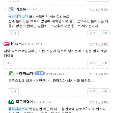
리포트
26-05-25 12:50
신고
|
공감 확인
@퓨레파스타
포킹구도에서 w는 잘안쓰죠
상대 들어오는 브루저 있을때 대처용으로 들고 있으세요 들어오는 애
들이 없는 조합이면 길좁히고 e맞추기 쉬운용도로 써도됩니다
답글
0
0
Kizamu
26-05-25 12:30
신고
|
공감 확인
님아 빅토르 w업글하면 모든 스킬에 슬로우 생기는데 스킬은 알고 게임
해야죠
답글
0
0
퓨레파스타
26-05-25 13:03
신고
|
공감 확인
모든스킬에 생기는거였구나 .. 중력장만 생기는줄 알앗음..
답글
0
0
퇴근마렵네
26-06-06 18:43
신고
|
공감 확인
@퓨레파스타
헷갈릴만 하긴해 나도 첨엔 w에 슬로우? 이게 뭔소리