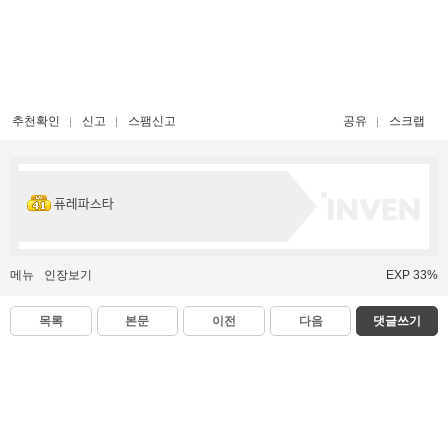
추천확인
신고
스팸신고
공유
스크랩
퓨레파스타
메뉴
인장보기
EXP 33%
목록
본문
이전
다음
댓글쓰기