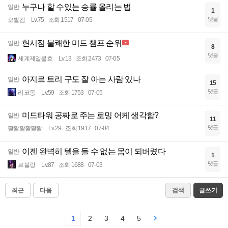
누구나 할 수있는 승률 올리는 법
일반
1
댓글
오벌컴
Lv.75
조회 1517
07-05
현시점 불쾌한 미드 챔프 순위
일반
8
댓글
세계제일불효
Lv.13
조회 2473
07-05
아지르 트리 구도 잘 아는 사람 있나
일반
15
댓글
리코동
Lv.59
조회 1753
07-05
미드타워 공짜로 주는 로밍 어케 생각함?
일반
11
댓글
활활활활활활
Lv.29
조회 1917
07-04
이젠 완벽히 텔을 들 수 없는 몸이 되버렸다
일반
1
댓글
르블랑
Lv.87
조회 1688
07-03
최근
다음
검색
글쓰기
1
2
3
4
5