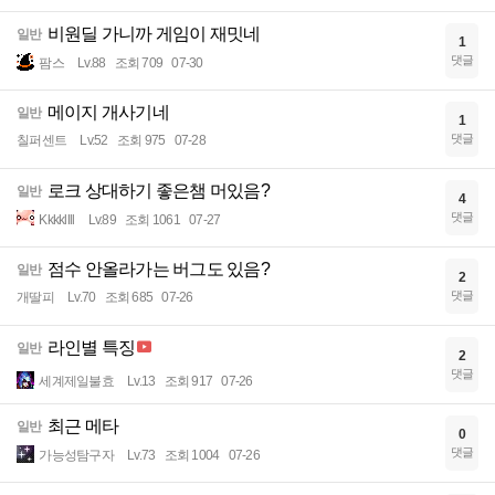
비원딜 가니까 게임이 재밋네
일반
1
댓글
팜스
Lv.88
조회 709
07-30
메이지 개사기네
일반
1
댓글
칠퍼센트
Lv.52
조회 975
07-28
로크 상대하기 좋은챔 머있음?
일반
4
댓글
Kkkkllll
Lv.89
조회 1061
07-27
점수 안올라가는 버그도 있음?
일반
2
댓글
개딸피
Lv.70
조회 685
07-26
라인별 특징
일반
2
댓글
세계제일불효
Lv.13
조회 917
07-26
최근 메타
일반
0
댓글
가능성탐구자
Lv.73
조회 1004
07-26