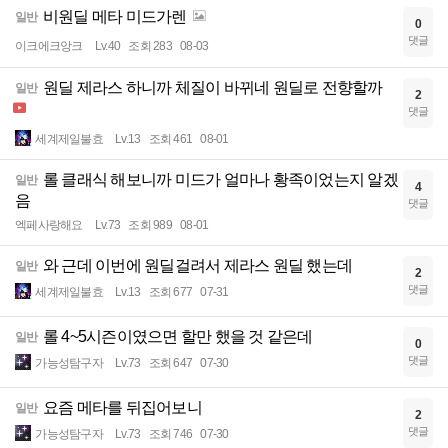
비원딜 메타 미드가렌
일반
0
댓글
이크에크앙크
Lv.40
조회 283
08-03
원딜 제라스 하니까 체질이 바뀌네 원딜로 전향할까
일반
2
댓글
세계제일불효
Lv.13
조회 461
08-01
롤 클래식 해보니까 미드가 얼마나 황족이었는지 알겠
일반
4
음
댓글
엑페사랑해요
Lv.73
조회 989
08-01
와 근데 이번에 원딜걸려서 제라스 원딜 했는데
일반
2
댓글
세계제일불효
Lv.13
조회 677
07-31
롤 4~5시즌이였으면 할만 했을 것 같은데
일반
0
댓글
가능성탐구자
Lv.73
조회 647
07-30
요즘 메타를 뒤집어보니
일반
2
댓글
가능성탐구자
Lv.73
조회 746
07-30