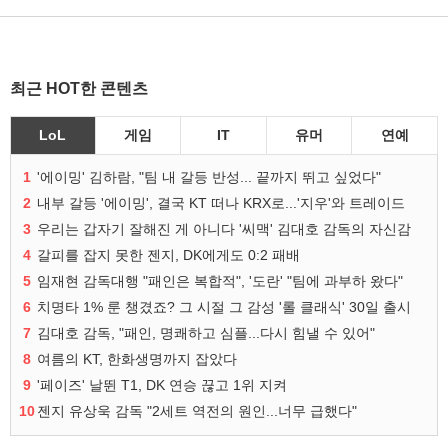
최근 HOT한 콘텐츠
LoL
게임
IT
유머
연예
1
'에이밍' 김하람, "팀 내 갈등 반성... 끝까지 뛰고 싶었다"
2
내부 갈등 '에이밍', 결국 KT 떠나 KRX로...'지우'와 트레이드
3
우리는 갑자기 잘해진 게 아니다 '씨맥' 김대호 감독의 자신감
4
갈피를 잡지 못한 젠지, DK에게도 0:2 패배
5
임재현 감독대행 "패인은 복합적", '도란' "팀에 과부하 왔다"
6
치명타 1% 룬 챙겼죠? 그 시절 그 감성 '롤 클래식' 30일 출시
7
김대호 감독, "패인, 명쾌하고 심플...다시 힘낼 수 있어"
8
여름의 KT, 한화생명까지 잡았다
9
'페이즈' 날뛴 T1, DK 연승 끊고 1위 지켜
10
젠지 유상욱 감독 "2세트 역전의 원인...너무 급했다"