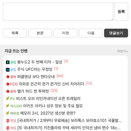
등록
목록
본문
이전
다음
댓글보기
지금 뜨는 인벤
더보기+
[1]
봉누도2 두 번째 티저 - 일상
클립
[1]
주식 UFC라는 우정잉
클립
[94]
퍼클영상 보다 현타오네
로아
[15]
의외로 은근히 몬가 몬가인 신비 치어리더
FCO
[35]
벨가 하드 찐 투력컷
로아
비스트 오브 리인카네이션 오픈 트레일러
PV
아키츠 아키나 성우 정보 및 주요 필모
아스오라
메모리 3사, 2027년 생산분 완판?
해외겜
[국내최저가 / 2개부터 무료배송] 보라톡스 보라효소101 곡물발효효소 프로바이오틱스 30포
핫딜
[또 국내최저가] 키친플라워 꾸테 세라믹 인덕션 냄비 편수 18cm x 2개
핫딜