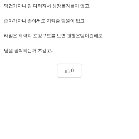
영겁가자니 팀 다터져서 성장볼겨를이 없고..
존야가자니 존야써도 지켜줄 팀원이 없고..
라일은 체력과 포킹구도를 보면 괜찮은템이긴해도
팀원 핑찍히는거 ㅈ같고..
0