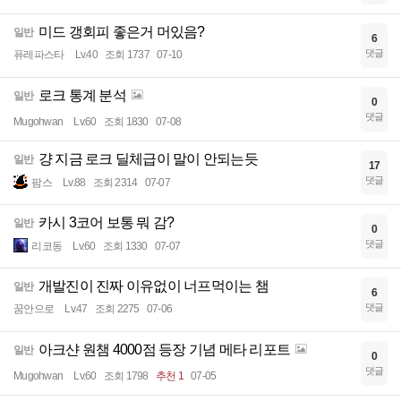
미드 갱회피 좋은거 머있음?
일반
6
댓글
퓨레파스타
Lv.40
조회 1737
07-10
로크 통계 분석
일반
0
댓글
Mugohwan
Lv.60
조회 1830
07-08
걍 지금 로크 딜체급이 말이 안되는듯
일반
17
댓글
팜스
Lv.88
조회 2314
07-07
카시 3코어 보통 뭐 감?
일반
0
댓글
리코동
Lv.60
조회 1330
07-07
개발진이 진짜 이유없이 너프먹이는 챔
일반
6
댓글
꿈안으로
Lv.47
조회 2275
07-06
아크샨 원챔 4000점 등장 기념 메타 리포트
일반
0
댓글
Mugohwan
Lv.60
조회 1798
추천 1
07-05