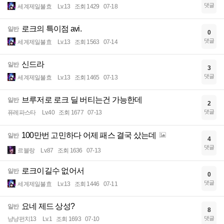
댓글
세계제일불효
Lv.13
조회 1429
07-18
로크의 특이점 avi.
일반
0
댓글
세계제일불효
Lv.13
조회 1563
07-14
신드라
일반
3
댓글
세계제일불효
Lv.13
조회 1465
07-13
브루저로 로크 딜 버티는건 가능한데
일반
2
댓글
퓨레파스타
Lv.40
조회 1677
07-13
100만번 고민하다 어제 패스 결국 샀는데
일반
4
댓글
르블랑
Lv.87
조회 1636
07-13
로크이길수 없어서
일반
0
댓글
세계제일불효
Lv.13
조회 1446
07-11
요네 제드 상성?
일반
8
댓글
냥냥펀치13
Lv.1
조회 1693
07-10