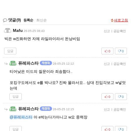
댓글
(9)
등록순
|
최신순
새로고침
Mafu
26-05-25 08:43
신고
|
공감 확인
빅은 w진화하면 자체 라일라이라서 돈낭비임
답글
0
0
퓨레파스타
26-05-25 12:12
신고
|
공감 확인
티어낮은 미드의 질문이라 죄송함다..
포킹구도에서도 e를 박나요? 진짜 몰라서요.. 상대 진입각보고 w넣엇
는데
답글
0
0
퓨레파스타
26-05-25 12:15
신고
|
공감 확인
@퓨레파스타
아 e박는다가아니고 w요 중력장
답글
0
0