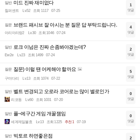
미드 진짜 재미없다
일반
1
댓글
칠퍼센트
Lv.52
조회 1117
07-25
브랜드 패시브 잘 아시는 분 질문 답 부탁드립니다.
질문
4
댓글
아리아리랑2
Lv.30
조회 1046
07-24
로크 이넘은 진짜 손좀봐야겠는데?
일반
2
댓글
Ew2e
Lv.23
조회 1499
07-24
질문) 이럴 땐 어케해야 할까요
질문
5
댓글
구먀다리
Lv.13
조회 1074
07-22
벨트 변경되고 오로라 코어로는 많이 별로인가
일반
0
댓글
리코동
Lv.60
조회 1031
07-20
플~에구간 게임 개꿀잼임
일반
0
댓글
세계제일불효
Lv.13
조회 1225
추천 1
07-19
빅토르 하면좋은점
일반
2