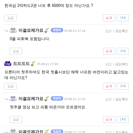
한국섭 2막하드2관 너프 후 6500억 정도 아닌가요.?
답글
0
0
이걸요제가요
25-06-11 17:14
신고
|
공감 확인
0줄 피회복 포함입니다.
답글
0
0
드드드드
25-06-11 17:03
신고
|
공감 확인
프론티어 첫주차여도 한국 첫출시보단 체력 너프된 버전이라고 알고있는
데 아닌가요?
답글
0
0
이걸요제가요
25-06-11 17:14
신고
|
공감 확인
첫주클 영상 보고 피통 따온거라 모르겠어요
답글
0
0
이걸요제가요
25-06-11 17:30
신고
|
공감 확인