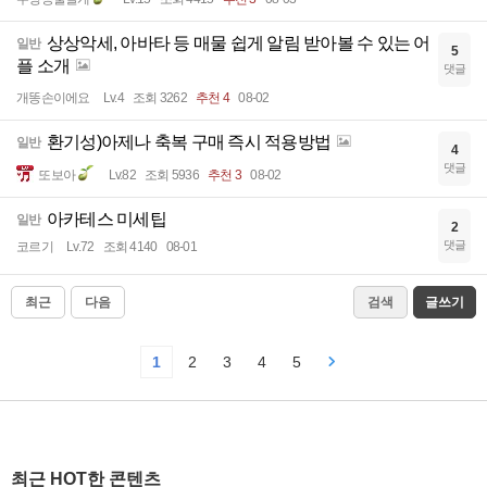
상상악세, 아바타 등 매물 쉽게 알림 받아볼 수 있는 어
일반
5
플 소개
댓글
개똥손이에요
Lv.4
조회 3262
추천 4
08-02
환기성)아제나 축복 구매 즉시 적용방법
일반
4
댓글
또보아
Lv.82
조회 5936
추천 3
08-02
아카테스 미세팁
일반
2
댓글
코르기
Lv.72
조회 4140
08-01
최근
다음
검색
글쓰기
1
2
3
4
5
최근 HOT한 콘텐츠