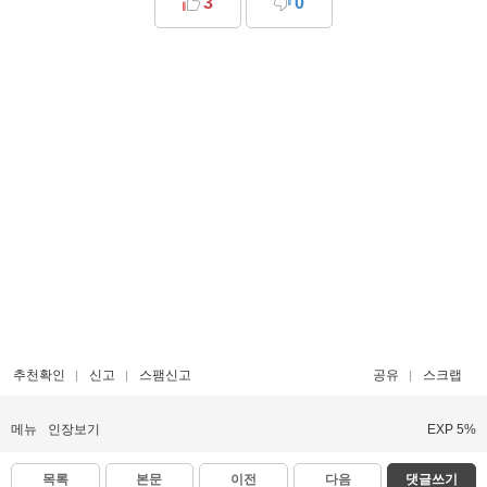
3
0
추천확인
신고
스팸신고
공유
스크랩
메뉴
인장보기
EXP 5%
목록
본문
이전
다음
댓글쓰기