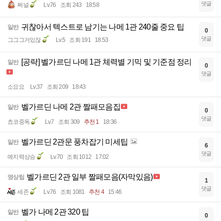
댓글
쩌널
Lv.76
조회 243
18:58
귀찮아서 텍스트로 남기는 나메 1관 240줄 중요 팁
일반
0
댓글
그그그거있잖
Lv.5
조회 191
18:53
[공략] 벨가르딘 나메 1관 체력별 기믹 및 기준점 정리
일반
0
댓글
소요요
Lv.37
조회 209
18:43
벨가르딘 나메 2관 짤패모음집
일반
0
댓글
쵸코중독
Lv.7
조회 309
추천 1
18:36
벨가르딘 2관문 풍차잡기 미세팁
일반
6
댓글
예지력상승
Lv.70
조회 1012
17:02
벨가르딘 2관 일부 짤패모음(자막있음)
영상팁
1
댓글
세존
Lv.76
조회 1081
추천 4
15:46
벨가 나메 2관 320 팁
일반
0