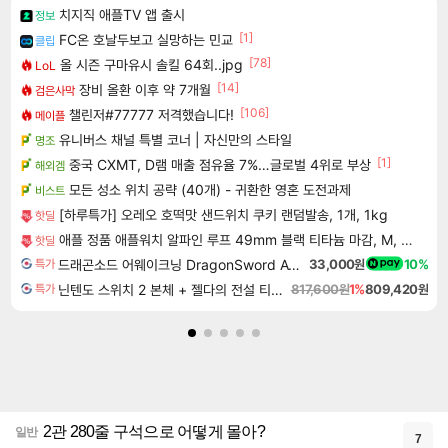
치지직 애플TV 앱 출시
정보
[1]
FC온 호날두보고 실망하는 민교
클립
[78]
올 시즌 구마유시 솔킬 64회..jpg
LoL
[14]
장비 올환 이후 약 7개월
검은사막
[106]
챌린저#77777 저격했습니다!
메이플
유니버스 채널 특별 코너 | 자신만의 스타일
명조
[1]
중국 CXMT, D램 매출 점유율 7%…글로벌 4위로 부상
해외겜
모든 성소 위치 공략 (40개) - 귀환한 영혼 도전과제
비스트
[하루특가] 오레오 호떡맛 샌드위치 쿠키 랜덤발송, 1개, 1kg
핫딜
애플 정품 애플워치 알파인 루프 49mm 블랙 티타늄 마감, M, 라이트 블루
핫딜
드래곤소드 어웨이크닝 DragonSword Awakening
33,000원
10%
특가
닌텐도 스위치 2 본체 + 젤다의 전설 티어스 오브 더 킹덤 닌텐도 스위치 2 에디션 + 젤다의 전설 브레스 오브 더 와일드 닌텐도 스위치 2 에디션 번들
817,600원
1%
809,420원
특가
2관 280줄 구석으로 어떻게 몰아?
일반
7