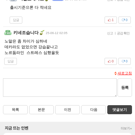
출시기준으론 다 적네요
답글
1
0
키네조습니다
25-06-12 02:05
신고
|
공감 확인
노말은 좀 차이가 심하네
데카라도 없었으면 강습끝나고
노르둠라인 스트레스 심했을듯
답글
0
0
새로고침
등록
목록
본문
이전
다음
댓글보기
지금 뜨는 인벤
더보기+