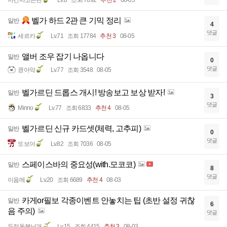
벨가 하드 2관 큰 기믹 정리
일반
4
댓글
세르카
Lv.71
조회 17784
추천 3
08-05
앨버 조우 잡기 나옵니다
일반
0
댓글
킁아악
Lv.77
조회 3548
08-05
벨가르딘 드롭스 개시! 방송보고 보상 받자!
일반
3
댓글
Minno
Lv.77
조회 6833
추천 4
08-05
벨가르딘 신규 카드셋(체력, 고추피)
일반
0
댓글
또보아
Lv.82
조회 7036
08-05
스페이스바의 중요성(with.모코코)
일반
8
댓글
이음메
Lv.20
조회 6689
추천 4
08-03
카게or필보 각종이벤트 안놓치는 팁 (초반 설정 귀찮
일반
6
음 주의)
댓글
두정동불날개
Lv.15
조회 4415
추천 3
08-03