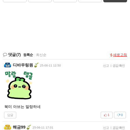
댓글
(7)
등록순
|
최신순
새로고침
디바우링원
25-06-11 12:50
신고
|
공감 확인
북미 아브는 말랑하네
답글
1
0
해금99
25-06-11 17:01
신고
|
공감 확인