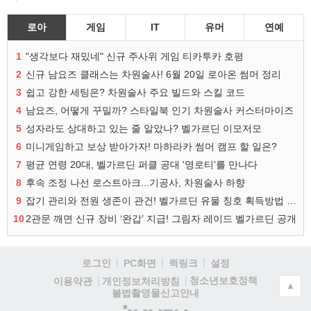
로아
게임
IT
유머
연예
1
"생각보다 재밌네" 신규 주사위 게임 티카투카 호평
2
신규 남요즈 클래스는 차원술사! 6월 20일 로아온 썸머 정리
3
쉽고 강한 세팅은? 차원술사 주요 빌드와 스킬 코드
4
남요즈, 어떻게 꾸밀까? 스타일북 인기 차원술사 커스터마이즈
5
성자라도 상대하고 있는 줄 알았나? 벨가르딘 이모저모
6
미니게임하고 보상 받아가자! 마하라카 썸머 캠프 할 일은?
7
평균 연령 20대, 벨가르딘 퍼클 공대 '영로티'를 만나다
8
후속 조정 나선 로스트아크...기공사, 차원술사 하향
9
잡기 관리와 전원 생존이 관건! 벨가르딘 유물 칭호 획득방법 정리
10
2관문 깨면 신규 장비 ‘완갑’ 지급! 그림자 레이드 벨가르딘 공개
로그인
PC화면
퀵링크
설정
청소년보호정책
이용약관
개인정보처리방침
▲
불법촬영물신고안내
(주)