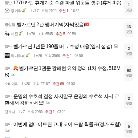
1770 카던 휴게기준 수결 파결 위운돌 갯수 (휴게 4수)
일반
1
댓글
킁아악
Lv.77
조회 2709
추천 1
10:52
벨가르딘 2관 앵버기믹(자막있음)
영상팁
13
댓글
세존
Lv.76
조회 6545
추천 5
09:59
벨가르딘 1관문 190줄 버그 수정 내용(임시 점검)
일반
2
댓글
와니와늬
Lv.29
조회 3568
추천 1
08:58
벨가르딘 1관문 짤패턴 요약 정리 (1차 수정, 516M
일반
63
B)
댓글
소티메리
Lv.30
조회 27187
추천 69
07:03
운명의 수호석 결정 사지말구 운명의 수호석 사서 교
일반
2
환해서 강화하세요!
댓글
천표사
Lv.7
조회 2956
추천 1
03:21
이번에 업데이트된 고대 코어 드랍 확률표(정가 포함)
일반
5
댓글