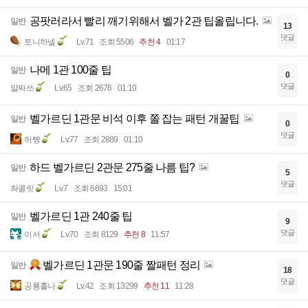
공팟러라서 빨리 깨기위해서 벨가 2관 팁올립니다.
일반
13
댓글
토니하넬
Lv.71
조회 5506
추천 4
01:17
나메 1관 100줄 팁
일반
0
댓글
말짜쓰
Lv.65
조회 2676
01:10
벨가르딘 1관문 비석 이후 쫄 잡는 패턴 개꿀팁
일반
0
댓글
허빵
Lv.77
조회 2889
01:10
하드 벨가르딘 2관문 275줄 나름 팁?
일반
5
댓글
촤콜릿
Lv.7
조회 6693
15:01
벨가르딘 1관 240줄 팁
일반
9
댓글
이서
Lv.70
조회 8129
추천 8
11:57
벨가르딘 1관문 190줄 짤패턴 정리
일반
18
댓글
공룡홀나
Lv.42
조회 13299
추천 11
11:28