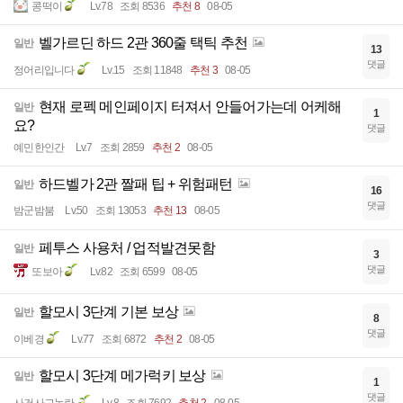
콩떡이
Lv.78
조회 8536
추천 8
08-05
벨가르딘 하드 2관 360줄 택틱 추천
일반
13
댓글
정어리입니다
Lv.15
조회 11848
추천 3
08-05
현재 로펙 메인페이지 터져서 안들어가는데 어케해
일반
1
요?
댓글
예민한인간
Lv.7
조회 2859
추천 2
08-05
하드벨가 2관 짤패 팁 + 위험패턴
일반
16
댓글
밤군밤붐
Lv.50
조회 13053
추천 13
08-05
페투스 사용처 / 업적발견못함
일반
3
댓글
또보아
Lv.82
조회 6599
08-05
할모시 3단계 기본 보상
일반
8
댓글
이베경
Lv.77
조회 6872
추천 2
08-05
할모시 3단계 메가럭키 보상
일반
1
댓글
사건사고논란
Lv.8
조회 7692
추천 2
08-05