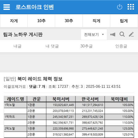
로스트아크
인벤
자게
10추
30추
직게
팁게
팁과 노하우 게시판
전체보기
공
검
글
지
색
내글
내 댓글
30추글
인증글
on/off
쓰
기
[일반]
북미 레이드 체력 정보
이걸요제가요
댓글: 7 개
조회:
17237
추천:
3
2025-06-11 11:43:51