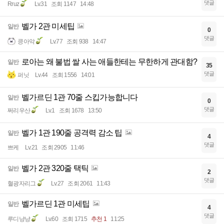
댓글
Rruz
Lv.31
조회 1147
14:48
벨가 2관 미세팁
일반
0
댓글
킁아악
Lv.77
조회 938
14:47
로아는 왜 불법 쌀 사는 애들한테는 무한하게 관대함?
일반
35
댓글
퍼닛
Lv.44
조회 1556
14:01
벨가르딘 1관 70줄 스킵가능합니다
일반
0
댓글
쩌리우산
Lv.1
조회 1678
13:50
벨가 1관 190줄 공격력 감소 팁
일반
4
댓글
쁘케
Lv.21
조회 2905
11:46
벨가 2관 320줄 택틱
일반
2
댓글
혈광자리그
Lv.27
조회 2061
11:43
벨가르딘 1관 미세팁
일반
4
댓글
루디냥냥
Lv.60
조회 1715
추천 1
11:25