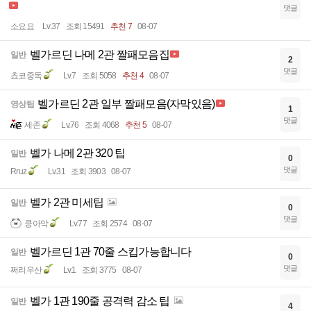
댓글
소요요
Lv.37
조회 15491
추천 7
08-07
벨가르딘 나메 2관 짤패모음집
일반
2
댓글
쵸코중독
Lv.7
조회 5058
추천 4
08-07
벨가르딘 2관 일부 짤패모음(자막있음)
영상팁
1
댓글
세존
Lv.76
조회 4068
추천 5
08-07
벨가 나메 2관 320 팁
일반
0
댓글
Rruz
Lv.31
조회 3903
08-07
벨가 2관 미세팁
일반
0
댓글
킁아악
Lv.77
조회 2574
08-07
벨가르딘 1관 70줄 스킵가능합니다
일반
0
댓글
쩌리우산
Lv.1
조회 3775
08-07
벨가 1관 190줄 공격력 감소 팁
일반
4