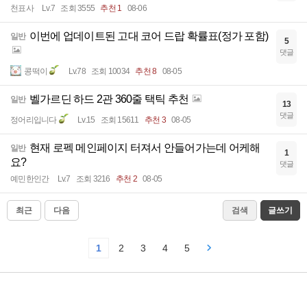
천표사
Lv.7
조회 3555
추천 1
08-06
이번에 업데이트된 고대 코어 드랍 확률표(정가 포함)
일반
5
댓글
콩떡이
Lv.78
조회 10034
추천 8
08-05
벨가르딘 하드 2관 360줄 택틱 추천
일반
13
댓글
정어리입니다
Lv.15
조회 15611
추천 3
08-05
현재 로펙 메인페이지 터져서 안들어가는데 어케해
일반
1
요?
댓글
예민한인간
Lv.7
조회 3216
추천 2
08-05
최근
다음
검색
글쓰기
1
2
3
4
5