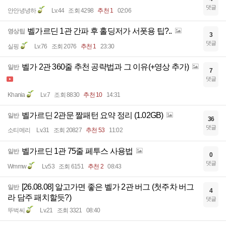
댓글
안안녕녕하
Lv.44
조회 4298
추천 1
02:06
벨가르딘 1관 간파 후 홀딩저가 서폿용 팁?..
영상팁
3
댓글
실핑
Lv.76
조회 2076
추천 1
23:30
벨가 2관 360줄 추천 공략법과 그 이유(+영상 추가)
일반
7
댓글
Khania
Lv.7
조회 8830
추천 10
14:31
벨가르딘 2관문 짤패턴 요약 정리 (1.02GB)
일반
36
댓글
소티메리
Lv.31
조회 20827
추천 53
11:02
벨가르딘 1관 75줄 페투스 사용법
일반
0
댓글
Wmmw
Lv.53
조회 6151
추천 2
08:43
[26.08.08] 알고가면 좋은 벨가 2관 버그 (첫주차 버그
일반
4
라 담주 패치할듯?)
댓글
뚜벅씨
Lv.21
조회 3321
08:40