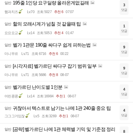
195줄 1인당 요구딜량 올라온게없길래
일반
3
댓글
햄과치즈
Lv.70
조회 5027
추천 6
07:07
할의 모래시계가 넘칠 것 같을때 팁
일반
1
댓글
요요요교
Lv.14
조회 5053
추천 4
01:47
벨가 1관문 190줄 싸다구 쉽게 피하는법
일반
9
댓글
미니무르
Lv.71
조회 6716
추천 6
00:22
[시각자료] 벨가르딘 싸다구 잡기 범위 일부
일반
9
댓글
미니무르
Lv.71
조회 5686
추천 8
08-07
벨가르딘 난이도별 1인분
일반
4
댓글
어린콩콩
Lv.14
조회 16984
추천 1
08-07
귀찮아서 텍스트로 남기는 나메 1관 240줄 중요 팁
일반
4
댓글
그그그거있잖
Lv.5
조회 3269
추천 1
08-07
[공략] 벨가르딘 나메 1관 체력별 기믹 및 기준점 정리
일반
8