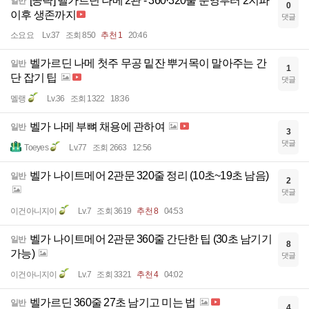
[공략] 벨가르딘 나메 2관 - 360·320줄 운영부터 2지파
일반
0
이후 생존까지
댓글
소요요
Lv.37
조회 850
추천 1
20:46
벨가르딘 나메 첫주 무공 밑잔 뿌거목이 말아주는 간
일반
1
단 잡기 팁
댓글
멜랭
Lv.36
조회 1322
18:36
벨가 나메 부뼈 채용에 관하여
일반
3
댓글
Toeyes
Lv.77
조회 2663
12:56
벨가 나이트메어 2관문 320줄 정리 (10초~19초 남음)
일반
2
댓글
이건아니지이
Lv.7
조회 3619
추천 8
04:53
벨가 나이트메어 2관문 360줄 간단한 팁 (30초 남기기
일반
8
가능)
댓글
이건아니지이
Lv.7
조회 3321
추천 4
04:02
벨가르딘 360줄 27초 남기고 미는 법
일반
4