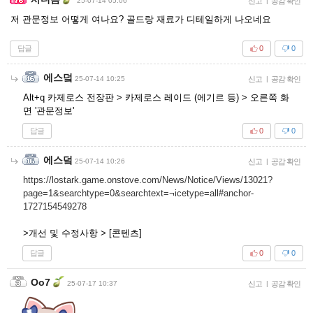
25-07-14 05:06
신고
|
공감 확인
저 관문정보 어떻게 여나요? 골드랑 재료가 디테일하게 나오네요
답글
0
0
에스덬
25-07-14 10:25
신고
|
공감 확인
Alt+q 카제로스 전장판 > 카제로스 레이드 (에기르 등) > 오른쪽 화
면 '관문정보'
답글
0
0
에스덬
25-07-14 10:26
신고
|
공감 확인
https://lostark.game.onstove.com/News/Notice/Views/13021?
page=1&searchtype=0&searchtext=¬icetype=all#anchor-
1727154549278
>개선 및 수정사항 > [콘텐츠]
답글
0
0
Oo7
25-07-17 10:37
신고
|
공감 확인