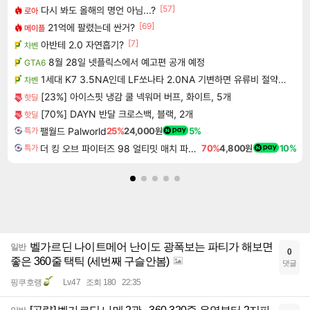
[57]
다시 봐도 올해의 명언 아님...?
로아
[69]
21억에 팔렸는데 싼거?
메이플
[7]
아반테 2.0 자연흡기?
차벤
8월 28일 넷플릭스에서 예고편 공개 예정
GTA6
1세대 K7 3.5NA인데 LF쏘나타 2.0NA 기변하면 유류비 절약이 얼마나 될까요..?
차벤
[23%] 아이스핏 냉감 쿨 넥워머 버프, 화이트, 5개
핫딜
[70%] DAYN 반달 크로스백, 블랙, 2개
핫딜
팰월드 Palworld
25%
24,000원
5%
특가
더 킹 오브 파이터즈 98 얼티밋 매치 파이널 에디션 THE KING OF FIGHTERS 98 ULTIMATE MATCH FINAL EDITION
70%
4,800원
10%
특가
벨가르딘 나이트메어 난이도 광폭보는 파티가 해보면
일반
0
좋은 360줄 택틱 (세번째 구슬안봄)
댓글
핑쿠호랭
Lv.47
조회 180
22:35