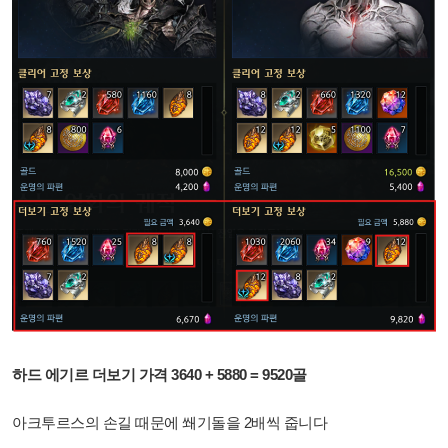
하드 에기르 더보기 가격 3640 + 5880 = 9520골
아크투르스의 손길 때문에 쐐기돌을 2배씩 줍니다