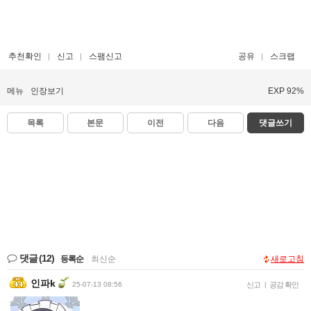
추천확인
신고
스팸신고
공유
스크랩
메뉴
인장보기
EXP 92%
목록
본문
이전
다음
댓글쓰기
댓글
(12)
등록순
|
최신순
새로고침
인파k
25-07-13 08:56
신고
|
공감 확인