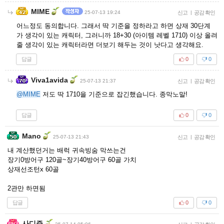
MIME
25-07-13 19:24
신고
|
공감 확인
어느정도 동의합니다. 그래서 딱 기준을 정하라고 하면 상재 30단계
가 생각이 있는 캐릭터, 그러니까 18+30 (아이템 레벨 1710) 이상 올려
줄 생각이 있는 캐릭터라면 더보기 해두는 것이 낫다고 생각해요.
답글
0
0
Viva1avida
25-07-13 21:37
신고
|
공감 확인
@MIME
저도 딱 1710을 기준으로 잡긴했습니다. 종막노말!
답글
0
0
Mano
25-07-13 21:43
신고
|
공감 확인
내 계산했던거는 배럭 귀속빙숨 막쓰는건
장기0방어구 120골~장기40방어구 60골 가치
상재선조턴x 60골
2관만 하면됨
답글
0
0
사디즘