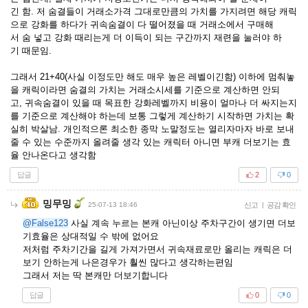
긴 함. 저 숨결들이 거래소가격 그대로만큼의 가치를 가지려면 해당 캐릭
으로 강화를 하다가 귀속숨결이 다 떨어졌을 때 거래소에서 구매해
서 숨 넣고 강화 때리는게 더 이득이 되는 구간까지 재련을 눌러야 하
기 때문임.
그래서 21+40(사실 이정도만 해도 매우 높은 레벨이긴함) 이하에 멈춰놓
을 캐릭이라면 숨결의 가치는 거래소시세를 기준으로 계산하면 안되
고, 귀속숨결이 있을 때 목표한 강화레벨까지 비용이 얼마나 더 싸지는지
를 기준으로 계산해야 하는데 보통 그렇게 계산하기 시작하면 가치는 확
실히 박살남. 개인적으론 최소한 종막 노말정도는 열리자마자 바로 보내
줄 수 있는 수준까지 올려줄 생각 있는 캐릭터 아니면 부캐 더보기는 효
율 안나온다고 생각함
답글
2
0
밍무밍
25-07-13 18:46
신고
|
공감 확인
@False123
사실 계속 누르는 본캐 아닌이상 주차구간이 생기면 더보
기효율은 상대적일 수 밖에 없어요
저처럼 주차기간을 길게 가져가면서 귀속재료로만 올리는 캐릭은 더
보기 안하는게 나은경우가 훨씬 많다고 생각하는편임
그래서 저는 딱 본캐만 더보기합니다
답글
0
0