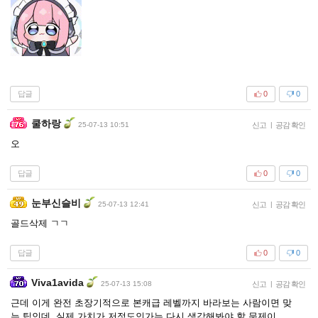
답글
0
0
쿨하랑
25-07-13 10:51
신고
|
공감 확인
오
답글
0
0
눈부신슬비
25-07-13 12:41
신고
|
공감 확인
골드삭제 ㄱㄱ
답글
0
0
Viva1avida
25-07-13 15:08
신고
|
공감 확인
근데 이게 완전 초장기적으로 본캐급 레벨까지 바라보는 사람이면 맞
는 팁인데, 실제 가치가 저정도인가는 다시 생각해봐야 할 문제이