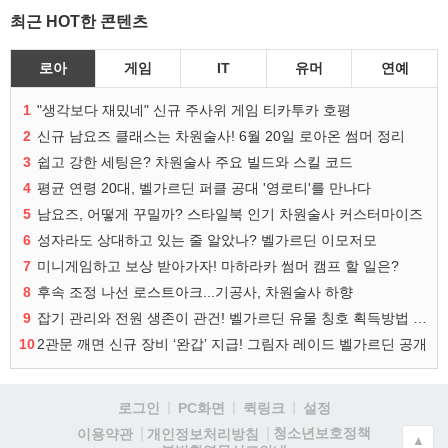
최근 HOT한 콘텐츠
로아
게임
IT
유머
연예
1
"생각보다 재밌네" 신규 주사위 게임 티카투카 호평
2
신규 남요즈 클래스는 차원술사! 6월 20일 로아온 썸머 정리
3
쉽고 강한 세팅은? 차원술사 주요 빌드와 스킬 코드
4
평균 연령 20대, 벨가르딘 퍼클 공대 '영로티'를 만나다
5
남요즈, 어떻게 꾸밀까? 스타일북 인기 차원술사 커스터마이즈
6
성자라도 상대하고 있는 줄 알았나? 벨가르딘 이모저모
7
미니게임하고 보상 받아가자! 마하라카 썸머 캠프 할 일은?
8
후속 조정 나선 로스트아크...기공사, 차원술사 하향
9
잡기 관리와 전원 생존이 관건! 벨가르딘 유물 칭호 획득방법 정리
10
2관문 깨면 신규 장비 ‘완갑’ 지급! 그림자 레이드 벨가르딘 공개
로그인
PC화면
퀵링크
설정
청소년보호정책
이용약관
개인정보처리방침
▲