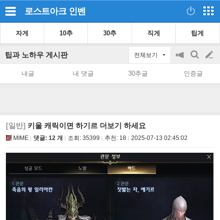
로스트아크
인벤
자게
10추
30추
직게
팁게
팁과 노하우 게시판
전체보기
공
검
글
지
색
내글
내 댓글
30추글
인증글
on/off
쓰
기
[일반]
키울 캐릭이면 하기르 더보기 하세요
MIME
댓글: 12 개
조회:
35399
추천:
18
2025-07-13 02:45:02