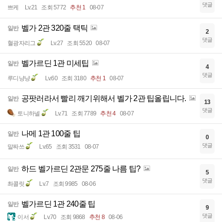
댓글
쁘케
Lv.21
조회 5772
추천 1
08-07
벨가 2관 320줄 택틱
일반
2
댓글
혈광자리그
Lv.27
조회 5520
08-07
벨가르딘 1관 미세팁
일반
4
댓글
루디냥냥
Lv.60
조회 3180
추천 1
08-07
공팟러라서 빨리 깨기위해서 벨가 2관 팁올립니다.
일반
13
댓글
토니하넬
Lv.71
조회 7789
추천 4
08-07
나메 1관 100줄 팁
일반
0
댓글
말짜쓰
Lv.65
조회 3531
08-07
하드 벨가르딘 2관문 275줄 나름 팁?
일반
5
댓글
촤콜릿
Lv.7
조회 9985
08-06
벨가르딘 1관 240줄 팁
일반
9
댓글
이서
Lv.70
조회 9868
추천 8
08-06