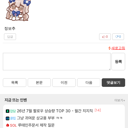
정보추
답글
0
0
새로고침
등록
목록
본문
이전
다음
댓글보기
지금 뜨는 인벤
더보기+
[14]
26년 7월 팔로우 상승량 TOP 30 - 월간 치지직
잡담
그냥 귀여운 상교용 부부 ㅋㅋ
클립
루테인주문서 제작 질문
SOL