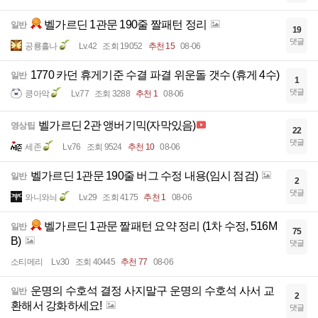
벨가르딘 1관문 190줄 짤패턴 정리
일반
19
댓글
공룡홀나
Lv.42
조회 19052
추천 15
08-06
1770 카던 휴게기준 수결 파결 위운돌 갯수 (휴게 4수)
일반
1
댓글
킁아악
Lv.77
조회 3288
추천 1
08-06
벨가르딘 2관 앵버기믹(자막있음)
영상팁
22
댓글
세존
Lv.76
조회 9524
추천 10
08-06
벨가르딘 1관문 190줄 버그 수정 내용(임시 점검)
일반
2
댓글
와니와늬
Lv.29
조회 4175
추천 1
08-06
벨가르딘 1관문 짤패턴 요약 정리 (1차 수정, 516M
일반
75
B)
댓글
소티메리
Lv.30
조회 40445
추천 77
08-06
운명의 수호석 결정 사지말구 운명의 수호석 사서 교
일반
2
환해서 강화하세요!
댓글