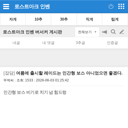
로스트아크
인벤
자게
10추
30추
직게
팁게
로스트아크 인벤 버서커 게시판
전체보기
공
검
글
지
색
내글
내 댓글
3추글
인증글
on/off
쓰
기
[잡담]
여름에 출시할 레이드는 인간형 보스 아니었으면 좋겠다.
뚜벅씨
조회:
1533
2026-06-03 01:25:42
인간형 보스 비기로 치기 넘 힘드렁