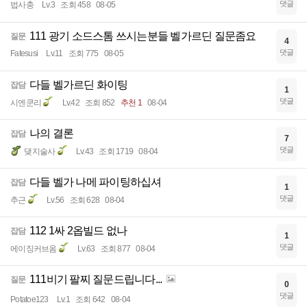
댓글
법사충
Lv.3
조회 458
08-05
111 광기 소드스톰 쓰시는분들 벨가르딘 질문좀요
질문
4
댓글
Fatesusi
Lv.11
조회 775
08-05
다들 벨가르딘 화이팅
잡담
1
댓글
시엔쿤리
Lv.42
조회 852
추천 1
08-04
나의 결론
잡담
7
댓글
댖지술사
Lv.43
조회 1719
08-04
다들 벨가 나메 파이팅하십셔
잡담
1
댓글
추근
Lv.56
조회 628
08-04
112 1싸 2옵빌드 없나
잡담
1
댓글
에이징커브옴
Lv.63
조회 877
08-04
111비기 팔찌 질문드립니다...
질문
0
댓글
Potatoe123
Lv.1
조회 642
08-04