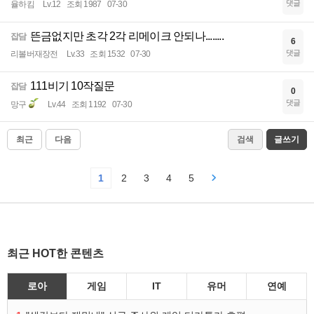
댓글
율하킴
Lv.12
조회 1987
07-30
뜬금없지만 초각 2각 리메이크 안되나........
잡담
6
댓글
리볼버재장전
Lv.33
조회 1532
07-30
111비기 10작질문
잡담
0
댓글
망구
Lv.44
조회 1192
07-30
최근
다음
검색
글쓰기
1
2
3
4
5
최근 HOT한 콘텐츠
로아
게임
IT
유머
연예