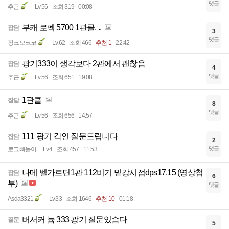
댓글
추근
Lv.56
조회 319
00:08
부캐 로펙 5700 1관클. ..
잡담
3
댓글
핑크모코코
Lv.62
조회 466
추천 1
22:42
광기333이 생각보다 2관에서 괜찮음
잡담
4
댓글
추근
Lv.56
조회 651
19:08
1관클
잡담
8
댓글
추근
Lv.56
조회 656
14:57
111 광기 각인 질문드립니다
잡담
2
댓글
로그빠돌이
Lv.4
조회 457
11:53
나메 벨가르딘1관 112비기 밑강시점dps17.15 (영상첨
잡담
6
부)
댓글
Asda3321
Lv.33
조회 1646
추천 10
01:18
버서커 늅 333 광기 질문있슴다
질문
5