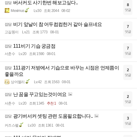
버서커도 사기한번 해보고싶다..
잡담
8
댓글
Meximus
Lv.30
조회 2044
08-02
비기 앞날이 참 어두컴컴한거 같아 슬프네요
잡담
7
댓글
고길똥이
Lv.21
조회 1773
08-01
111비기 기습 궁금점
잡담
7
댓글
서춘수
Lv.20
조회 1590
08-01
111광기 저받에서 기습으로 바꾸는 시점은 언제쯤이
잡담
2
좋을까요
댓글
상어젤리
Lv.42
조회 1563
08-01
난 꿈을 꾸고있는것이여요
잡담
2
댓글
서춘수
Lv.20
조회 1345
추천 1
08-01
광기버서커 셋팅 관련 도움필요합니다..
잡담
3
댓글
커즈스펠
Lv.30
조회 1361
08-01