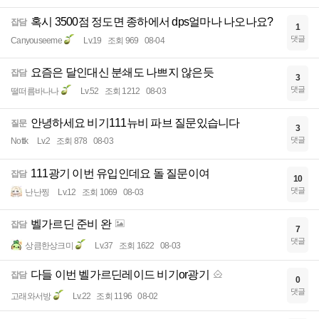
혹시 3500점 정도면 종하에서 dps얼마나 나오나요?
잡담
1
댓글
Canyouseeme
Lv.19
조회 969
08-04
요즘은 달인대신 분쇄도 나쁘지 않은듯
잡담
3
댓글
떨떠름바나나
Lv.52
조회 1212
08-03
안녕하세요 비기111뉴비 파브 질문있습니다
질문
3
댓글
Nottk
Lv.2
조회 878
08-03
111광기 이번 유입인데요 돌 질문이여
잡담
10
댓글
난난찡
Lv.12
조회 1069
08-03
벨가르딘 준비 완
잡담
7
댓글
상큼한상크미
Lv.37
조회 1622
08-03
다들 이번 벨가르딘레이드 비기or광기
잡담
0
댓글
고래와서방
Lv.22
조회 1196
08-02