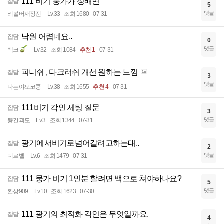
111 비기 뭉가가 정배면
잡담
5
댓글
리볼버재장전
Lv.33
조회 1680
07-31
낙원 어렵네요..
잡담
0
댓글
백크
Lv.32
조회 1084
추천 1
07-31
피니쉬 , 다크러쉬 개선 원하는 느낌
잡담
3
댓글
나는야모코콩
Lv.38
조회 1655
추천 4
07-31
111비기 각인 세팅 질문
잡담
3
댓글
뿅간괴도
Lv.3
조회 1344
07-31
광기에서비기로넘어갈려고하는대..
잡담
2
댓글
디르벨
Lv.6
조회 1479
07-31
111 뭉가 비기 1인분 할려면 백으로 쳐야하나요?
잡담
5
댓글
환상909
Lv.10
조회 1623
07-30
111 광기의 최적화 각인은 무엇일까요.
잡담
4