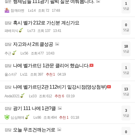
형제님들 111광기 팔찌 질문 여쭤봅니다.
질문
1
댓글
참깨라멘
Lv.14
조회 72
17:48
혹시 벨가 212로 가신분 계신가요
잡담
0
댓글
패배의식
Lv.73
조회 137
13:41
자고와서 2트클성공
잡담
18
댓글
추근
Lv.56
조회 477
10:43
나메 벨가르딘 1관문 클리어 했습니다.
잡담
1
댓글
올스타7
Lv.11
조회 397
추천 1
04:19
나메 벨가르딘2관 112비기 밑강시점(영상첨부)
잡담
13
댓글
Asda3321
Lv.33
조회 612
추천 6
03:19
광기 111 나메 1관?클
잡담
3
댓글
심심해애
Lv.86
조회 494
추천 1
01:18
오늘 무조건깨는거로
잡담
0