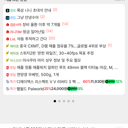
[2]
룩삼 니니 초대석 안내
정보
[2]
그냥 안녕수야
클립
[14]
장비 올환 이후 약 7개월
검은사막
[14]
방금 일어난일
리니지M
[20]
야동 투척하고 간다
LoL
[1]
중국 CXMT, D램 매출 점유율 7%…글로벌 4위로 부상
해외겜
스위치2판 ‘몬헌 와일즈’, 30~40fps 목표 추정
해외겜
아사쿠라 마이 성우 정보 및 주요 필모
아스오라
애플 정품 애플워치 알파인 루프 49mm 블랙 티타늄 마감, M, 라이트 블루
핫딜
연양갱 우베맛, 500g, 1개
핫딜
디제이맥스 리스펙트 V V 리버티 3 팩 DJMAX RESPECT V V Liberty 3 Pack DLC
60%
11,920원
12%
특가
팰월드 Palworld
25%
24,000원
5%
특가