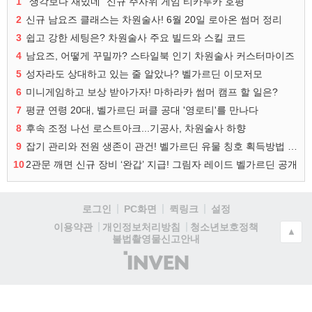
1
"생각보다 재밌네" 신규 주사위 게임 티카투카 호평
2
신규 남요즈 클래스는 차원술사! 6월 20일 로아온 썸머 정리
3
쉽고 강한 세팅은? 차원술사 주요 빌드와 스킬 코드
4
남요즈, 어떻게 꾸밀까? 스타일북 인기 차원술사 커스터마이즈
5
성자라도 상대하고 있는 줄 알았나? 벨가르딘 이모저모
6
미니게임하고 보상 받아가자! 마하라카 썸머 캠프 할 일은?
7
평균 연령 20대, 벨가르딘 퍼클 공대 '영로티'를 만나다
8
후속 조정 나선 로스트아크...기공사, 차원술사 하향
9
잡기 관리와 전원 생존이 관건! 벨가르딘 유물 칭호 획득방법 정리
10
2관문 깨면 신규 장비 ‘완갑’ 지급! 그림자 레이드 벨가르딘 공개
로그인
PC화면
퀵링크
설정
청소년보호정책
이용약관
개인정보처리방침
▲
불법촬영물신고안내
(주)
인
벤