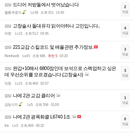
드디어 저받돌에서 벗어났습니다
잡담
2
댓글
혈룡추종자
Lv.39
조회 201
14:45
고창술사 돌대유각 읽어야하나 고민입니다..
잡담
4
댓글
와항
Lv.21
조회 512
03:45
221교감 스킬코드 및 배율관련 추가정보.
잡담
3
댓글
Reinhardt
Lv.45
조회 686
추천 5
03:20
완갑+10해서 6800점인데 보석으로 스펙업하고 싶은
잡담
3
데 우선순위를 모르겠습니다.(고창술사)
댓글
와항
Lv.21
조회 468
02:57
나메 2관 교감 클리어
잡담
1
댓글
곰팅이치
Lv.5
조회 556
01:00
나메 2관 광폭화클 L6740 1조
잡담
0
댓글
Ink
Lv.5
조회 499
00:32