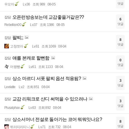
댓글
우오마
Lv.36
조회 989
08-05
오픈런방송보는데 교감좋을거같은??
잡담
6
댓글
Rebellion00
Lv.37
조회 1386
08-05
팔찌;;
잡담
8
댓글
고창쪼아
Lv.61
조회 1069
08-04
얘를 본캐로 할뻔함
잡담
0
댓글
머랭빵
Lv.61
조회 1133
08-04
상소 마르디 서폿 팔찌 옵션 적용됨?
잡담
3
댓글
Leelatte
Lv.2
조회 851
08-04
교감 리워크로 샨디 써먹을 수 있으려나
잡담
3
댓글
Plusalphax
Lv.63
조회 892
08-04
상소서머너 전설로 돌아가는 코어 뭐뭐잇나요?
잡담
8
댓글
뛰리띠리띠니
Lv.71
조회 732
08-04