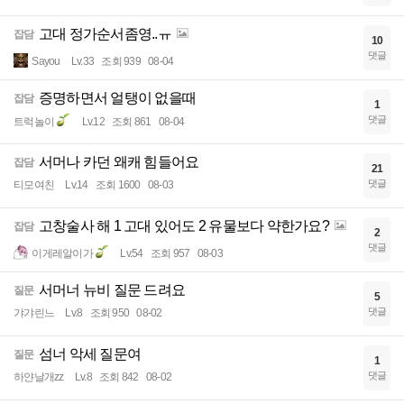
고대 정가순서좀영..ㅠ
잡담
10
댓글
Sayou
Lv.33
조회 939
08-04
증명하면서 얼탱이 없을때
잡담
1
댓글
트럭놀이
Lv.12
조회 861
08-04
서머나 카던 왜캐 힘들어요
잡담
21
댓글
티모여친
Lv.14
조회 1600
08-03
고창술사 해 1 고대 있어도 2 유물보다 약한가요?
잡담
2
댓글
이게레알이가
Lv.54
조회 957
08-03
서머너 뉴비 질문 드려요
질문
5
댓글
갸갸린느
Lv.8
조회 950
08-02
섬너 악세 질문여
질문
1
댓글
하얀날개zz
Lv.8
조회 842
08-02