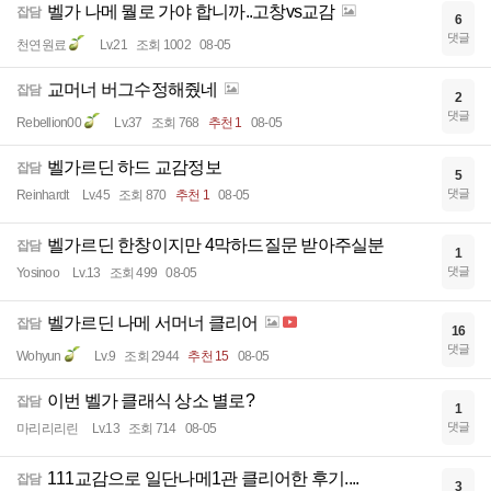
벨가 나메 뭘로 가야 합니까..고창vs교감
잡담
6
댓글
천연원료
Lv.21
조회 1002
08-05
교머너 버그수정해줬네
잡담
2
댓글
Rebellion00
Lv.37
조회 768
추천 1
08-05
벨가르딘 하드 교감정보
잡담
5
댓글
Reinhardt
Lv.45
조회 870
추천 1
08-05
벨가르딘 한창이지만 4막하드질문 받아주실분
잡담
1
댓글
Yosinoo
Lv.13
조회 499
08-05
벨가르딘 나메 서머너 클리어
잡담
16
댓글
Wohyun
Lv.9
조회 2944
추천 15
08-05
이번 벨가 클래식 상소 별로?
잡담
1
댓글
마리리리린
Lv.13
조회 714
08-05
111교감으로 일단나메1관 클리어한 후기....
잡담
3