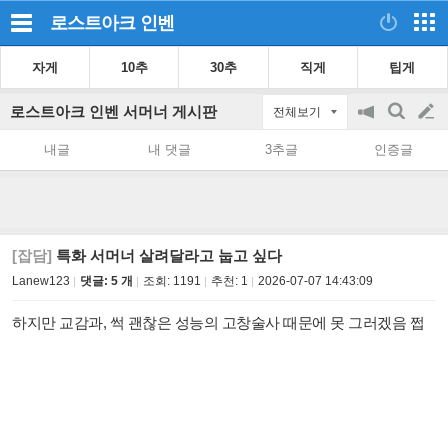
로스트아크
인벤
자게
10추
30추
직게
팁게
로스트아크 인벤 서머너 게시판
전체보기
공
검
글
지
색
내글
내 댓글
3추글
인증글
on/off
쓰
기
[잡담]
특화 서머너 살려달라고 눕고 싶다
Lanew123
댓글: 5 개
조회:
1191
추천:
1
2026-07-07 14:43:09
하지만 교감과, 썩 괜찮은 성능의 고창술사 때문에 못 그러겠음 쩝