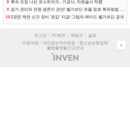
8
후속 조정 나선 로스트아크...기공사, 차원술사 하향
9
잡기 관리와 전원 생존이 관건! 벨가르딘 유물 칭호 획득방법 정리
10
2관문 깨면 신규 장비 ‘완갑’ 지급! 그림자 레이드 벨가르딘 공개
로그인
PC화면
퀵링크
설정
청소년보호정책
이용약관
개인정보처리방침
▲
불법촬영물신고안내
(주)
인
벤