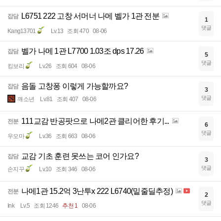
L6751 222 고창 서머너 나메 벨가 1관 전분
잡담
1
댓글
Kang13701
Lv.13
조회 470
08-06
벨가 나메 1관 L7700 1.03조 dps 17.26
잡담
5
댓글
킹보리
Lv.26
조회 604
08-06
음돌 고창퐁 이렇게 가능할까요?
잡담
3
댓글
깨소년
Lv.81
조회 407
08-06
111교감 반공팟으로 나메2관 클리어한 후기...
전분
6
댓글
우오마
Lv.36
조회 663
08-06
교감 기초 훈련 못쓰는 코어 인가요?
잡담
3
댓글
손지꾸
Lv.10
조회 346
08-06
나메1관 15.2억 3난투x 222 L6740(밑줄딜추정)
전분
2
댓글
Ink
Lv.5
조회 1246
추천 1
08-06