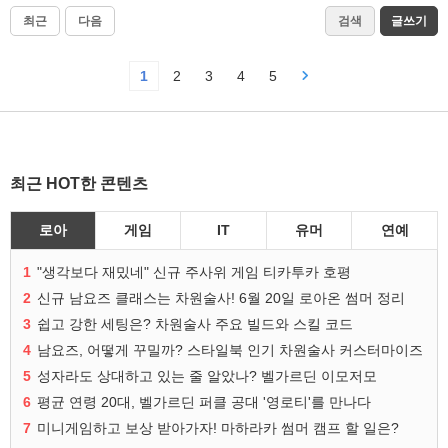
최근
다음
검색
글쓰기
1
2
3
4
5
최근 HOT한 콘텐츠
로아
게임
IT
유머
연예
1
"생각보다 재밌네" 신규 주사위 게임 티카투카 호평
2
신규 남요즈 클래스는 차원술사! 6월 20일 로아온 썸머 정리
3
쉽고 강한 세팅은? 차원술사 주요 빌드와 스킬 코드
4
남요즈, 어떻게 꾸밀까? 스타일북 인기 차원술사 커스터마이즈
5
성자라도 상대하고 있는 줄 알았나? 벨가르딘 이모저모
6
평균 연령 20대, 벨가르딘 퍼클 공대 '영로티'를 만나다
7
미니게임하고 보상 받아가자! 마하라카 썸머 캠프 할 일은?