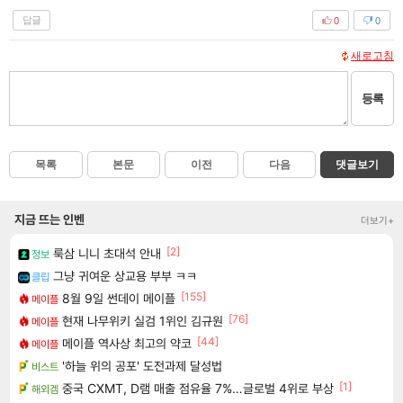
답글
0
0
새로고침
등록
목록
본문
이전
다음
댓글보기
지금 뜨는 인벤
더보기+
[2]
룩삼 니니 초대석 안내
정보
그냥 귀여운 상교용 부부 ㅋㅋ
클립
[155]
8월 9일 썬데이 메이플
메이플
[76]
현재 나무위키 실검 1위인 김규원
메이플
[44]
메이플 역사상 최고의 약코
메이플
'하늘 위의 공포' 도전과제 달성법
비스트
[1]
중국 CXMT, D램 매출 점유율 7%…글로벌 4위로 부상
해외겜