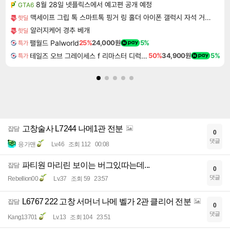
8월 28일 넷플릭스에서 예고편 공개 예정
GTA6
맥세이프 그립 톡 스마트톡 핑거 링 홀더 아이폰 갤럭시 자석 거치대
핫딜
알러지케어 경추 베개
핫딜
팰월드 Palworld
25%
24,000원
5%
특가
테일즈 오브 그레이세스 f 리마스터 디럭스 에디션 Tales of Graces f Remastered Deluxe Edition
50%
34,900원
5%
특가
고창술사 L7244 나메1관 전분
잡담
0
댓글
응가맨
Lv.46
조회 112
00:08
파티원 마리린 보이는 버그있따는데...
잡담
0
댓글
Rebellion00
Lv.37
조회 59
23:57
L6767 222 고창 서머너 나메 벨가 2관 클리어 전분
잡담
0
댓글
Kang13701
Lv.13
조회 104
23:51