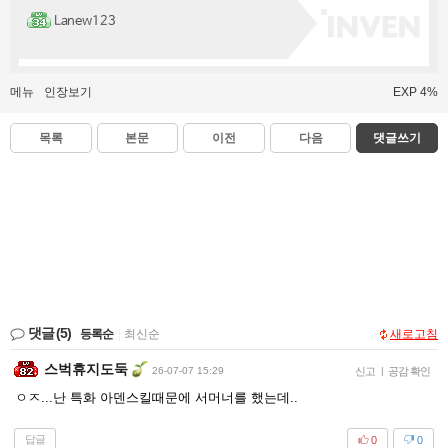
Lanew123
메뉴
인장보기
EXP 4%
목록
본문
이전
다음
댓글쓰기
댓글
(5)
등록순
|
최신순
새로고침
스벅휴지도둑
26-07-07 15:29
신고
|
공감 확인
ㅇㅈ...난 특화 아덴스킬때문에 서머너를 했는데..
답글
0
0