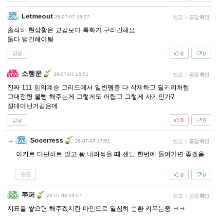
Letmeout
26-07-07 15:37
신고
|
공감 확인
솔직히 현상황은 교감보다 특화가 구리긴해요
둘다 받긴해야됨
답글
0
0
소행운
26-07-07 15:51
신고
|
공감 확인
진짜 111 힘의계승 그리드에서 일반뎀증 다 삭제하고 딜키리처럼
고대정령 몰빵 해주는게 그렇게도 어렵고 그렇게 사기인가?
절대아닌거같은데
답글
0
0
Socerress
26-07-07 17:51
신고
|
공감 확인
아키르 다단히트 말고 꽝 내려찍을 때 센딜 한번에 들어가면 좋겠음
답글
0
0
쭈퍼
26-07-08 09:07
신고
|
공감 확인
지표를 쌓으면 해주겠지란 마인드로 열심히 순환 키우는중 ㅋㅋ