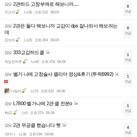
2관하드 고창부캐로 해보니까.....
잡담
0
댓글
우오마
Lv.36
조회 516
08-06
2관은 둘다 해보니까 교감이 dps 잘나와서 해보려는
잡담
0
데
댓글
킹보리
Lv.26
조회 354
08-06
333교감하드클
잡담
1
댓글
희망찬하루
Lv.40
조회 378
08-06
벨가 나메 고창술사 클리어 영상&후기 (투력6992)
잡담
1
댓글
다람뀨
Lv.76
조회 632
08-06
L7800 벨가나메 2관 클 전분o
잡담
1
댓글
Iris12
Lv.6
조회 376
08-06
2관 무공클 했습니다 헷
잡담
4
댓글
약머너
Lv.36
조회 594
08-06