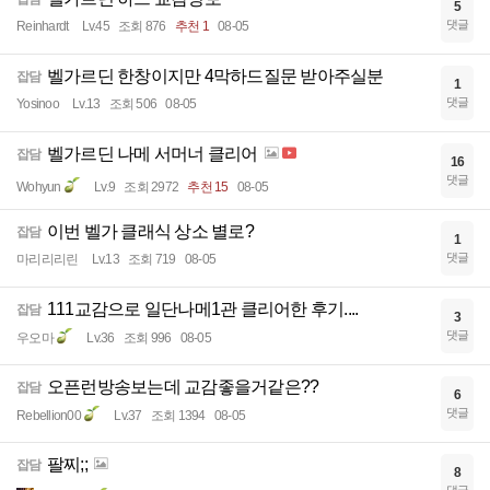
5
댓글
Reinhardt
Lv.45
조회 876
추천 1
08-05
벨가르딘 한창이지만 4막하드질문 받아주실분
잡담
1
댓글
Yosinoo
Lv.13
조회 506
08-05
벨가르딘 나메 서머너 클리어
잡담
16
댓글
Wohyun
Lv.9
조회 2972
추천 15
08-05
이번 벨가 클래식 상소 별로?
잡담
1
댓글
마리리리린
Lv.13
조회 719
08-05
111교감으로 일단나메1관 클리어한 후기....
잡담
3
댓글
우오마
Lv.36
조회 996
08-05
오픈런방송보는데 교감좋을거같은??
잡담
6
댓글
Rebellion00
Lv.37
조회 1394
08-05
팔찌;;
잡담
8