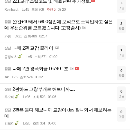
221교감 스킬코드 및 배율관련 추가정보.
잡담
3
댓글
Reinhardt
Lv.45
조회 709
추천 5
03:20
완갑+10해서 6800점인데 보석으로 스펙업하고 싶은
잡담
3
데 우선순위를 모르겠습니다.(고창술사)
댓글
와항
Lv.21
조회 489
02:57
나메 2관 교감 클리어
잡담
1
댓글
곰팅이치
Lv.5
조회 571
01:00
나메 2관 광폭화클 L6740 1조
잡담
0
댓글
Ink
Lv.5
조회 524
00:32
2관하드 고창부캐로 해보니까.....
잡담
0
댓글
우오마
Lv.36
조회 528
08-06
2관은 둘다 해보니까 교감이 dps 잘나와서 해보려는
잡담
0
데
댓글
킹보리
Lv.26
조회 361
08-06