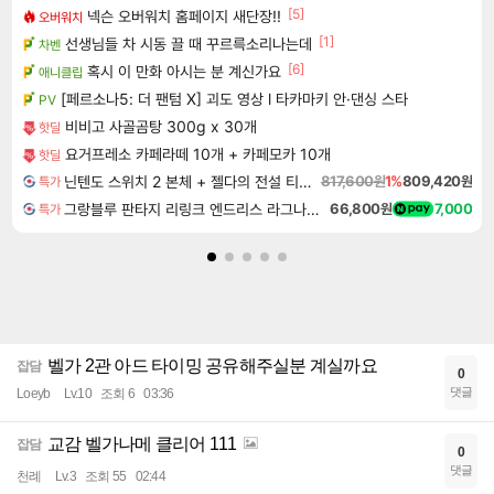
[5]
넥슨 오버워치 홈페이지 새단장!!
오버워치
[1]
선생님들 차 시동 끌 때 꾸르륵소리나는데
차벤
[6]
혹시 이 만화 아시는 분 계신가요
애니클립
[페르소나5: 더 팬텀 X] 괴도 영상 l 타카마키 안·댄싱 스타
PV
비비고 사골곰탕 300g x 30개
핫딜
요거프레소 카페라떼 10개 + 카페모카 10개
핫딜
닌텐도 스위치 2 본체 + 젤다의 전설 티어스 오브 더 킹덤 닌텐도 스위치 2 에디션 + 젤다의 전설 브레스 오브 더 와일드 닌텐도 스위치 2 에디션 번들
817,600원
1%
809,420원
특가
그랑블루 판타지 리링크 엔드리스 라그나로크 Granblue Fantasy Relink Endless Ragnarok
66,800원
7,000
특가
벨가 2관 아드 타이밍 공유해주실분 계실까요
잡담
0
댓글
Loeyb
Lv.10
조회 6
03:36
교감 벨가나메 클리어 111
잡담
0
댓글
천례
Lv.3
조회 55
02:44