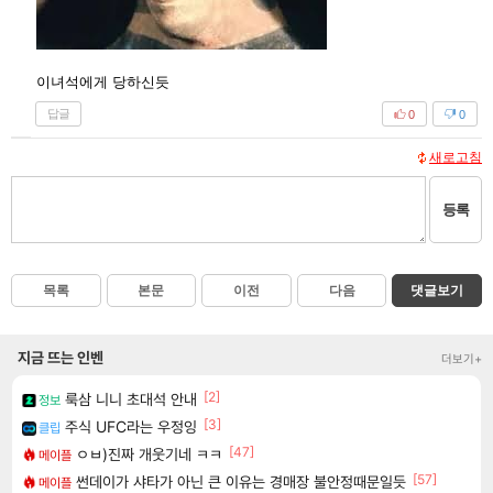
이녀석에게 당하신듯
답글
0
0
새로고침
등록
목록
본문
이전
다음
댓글보기
지금 뜨는 인벤
더보기+
[2]
룩삼 니니 초대석 안내
정보
[3]
주식 UFC라는 우정잉
클립
[47]
ㅇㅂ)진짜 개웃기네 ㅋㅋ
메이플
[57]
썬데이가 샤타가 아닌 큰 이유는 경매장 불안정때문일듯
메이플