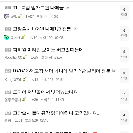
111 교감 벨가르딘 나메클
잡담
0
댓글
냥맘
Lv.82
조회 52
02:33
고창술사 L7244 나메1관 전분
잡담
0
댓글
응가맨
Lv.46
조회 150
00:08
파티원 마리린 보이는 버그있따는데...
잡담
0
댓글
Rebellion00
Lv.37
조회 74
23:57
L6767 222 고창 서머너 나메 벨가 2관 클리어 전분
잡담
0
댓글
Kang13701
Lv.13
조회 136
23:51
드디어 저받돌에서 벗어났습니다
잡담
2
댓글
혈룡추종자
Lv.39
조회 214
14:45
고창술사 돌대유각 읽어야하나 고민입니다..
잡담
4
댓글
와항
Lv.21
조회 529
03:45