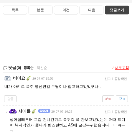
목록
본문
이전
다음
댓글쓰기
댓글
(5)
등록순
|
최신순
새로고침
비아요
26-07-07 15:56
신고
|
공감 확인
내가 아키르 폭주 병신인걸 두달이나 잡고하고있었구나..
답글
0
0
샤애를
26-07-07 16:27
신고
|
공감 확인
상아탑때부터 교감 건너간뒤로 복귀각 쭉 간보고있었는데 저때 드디
어 복귀각인가 했다가 빤스런하고 AS때 교감복귀했습니다 ㅋㅋ큐ㅠ
ㅠ