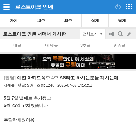
로스트아크
인벤
자게
10추
30추
직게
팁게
로스트아크 인벤 서머너 게시판
전체보기
공
검
글
지
색
내글
내 댓글
3추글
인증글
on/off
쓰
기
[잡담]
예전 아키르폭주 4주 AS라고 하시는분들 계시는데
샤애를
댓글: 5 개
조회:
1246
2026-07-07 14:55:51
5월 7일 밸패로 추가됐고
6월 25일 고쳐줬습니다
두달꽉채웠어용....