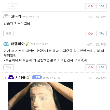
답글
0
0
고나리
26-07-07 17:00
신고
|
공감 확인
강습때 지옥이었음
답글
0
0
배렐리아
26-07-07 17:37
신고
|
공감 확인
이거 ㄹㅇ 저도 저번에 1~2주내로 금방 고쳐준줄 알고있었는데 기억 삭
제되었던;
7주일이나 미뤘는데 왜 금방해준걸로 기억한건지 모르겠네
답글
0
0
샤애를
26-07-07 17:43
신고
|
공감 확인