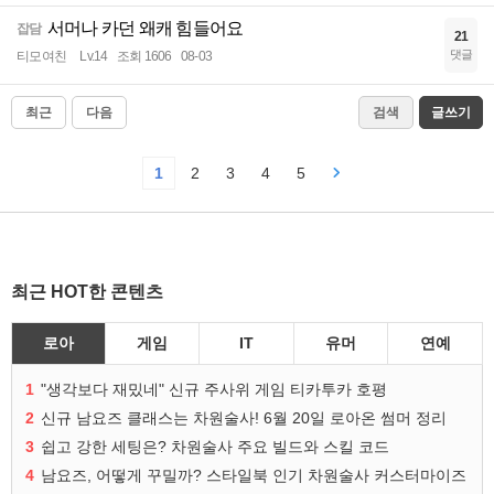
서머나 카던 왜캐 힘들어요
잡담
21
댓글
티모여친
Lv.14
조회 1606
08-03
최근
다음
검색
글쓰기
1
2
3
4
5
최근 HOT한 콘텐츠
로아
게임
IT
유머
연예
1
"생각보다 재밌네" 신규 주사위 게임 티카투카 호평
2
신규 남요즈 클래스는 차원술사! 6월 20일 로아온 썸머 정리
3
쉽고 강한 세팅은? 차원술사 주요 빌드와 스킬 코드
4
남요즈, 어떻게 꾸밀까? 스타일북 인기 차원술사 커스터마이즈