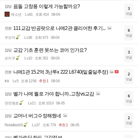
음돌 고창퐁 이렇게 가능할까요?
잡담
3
댓글
깨소년
Lv.81
조회 414
08-06
111교감 반공팟으로 나메2관 클리어한 후기...
전분
6
댓글
우오마
Lv.36
조회 673
08-06
교감 기초 훈련 못쓰는 코어 인가요?
잡담
3
댓글
손지꾸
Lv.10
조회 352
08-06
나메1관 15.2억 3난투x 222 L6740(밑줄딜추정)
전분
2
댓글
Ink
Lv.5
조회 1256
추천 1
08-06
벨가 나메 뭘로 가야 합니까..고창vs교감
잡담
6
댓글
천연원료
Lv.21
조회 1010
08-05
교머너 버그수정해줬네
잡담
2
댓글
Rebellion00
Lv.37
조회 779
추천 1
08-05
벨가르딘 하드 교감정보
잡담