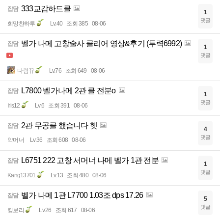
333교감하드클
잡담
1
댓글
희망찬하루
Lv.40
조회 385
08-06
벨가 나메 고창술사 클리어 영상&후기 (투력6992)
잡담
1
댓글
다람뀨
Lv.76
조회 649
08-06
L7800 벨가나메 2관 클 전분o
잡담
1
댓글
Iris12
Lv.6
조회 391
08-06
2관 무공클 했습니다 헷
잡담
4
댓글
약머너
Lv.36
조회 608
08-06
L6751 222 고창 서머너 나메 벨가 1관 전분
잡담
1
댓글
Kang13701
Lv.13
조회 480
08-06
벨가 나메 1관 L7700 1.03조 dps 17.26
잡담
5
댓글
킹보리
Lv.26
조회 617
08-06