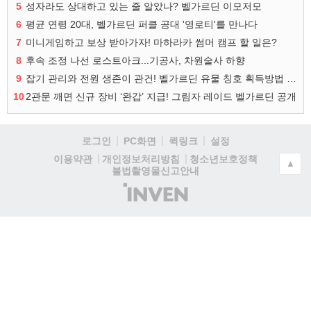
5
성자라도 상대하고 있는 줄 알았나? 벨가르딘 이모저모
6
평균 연령 20대, 벨가르딘 퍼클 공대 '영로티'를 만나다
7
미니게임하고 보상 받아가자! 마하라카 썸머 캠프 할 일은?
8
후속 조정 나선 로스트아크...기공사, 차원술사 하향
9
잡기 관리와 전원 생존이 관건! 벨가르딘 유물 칭호 획득방법 정리
10
2관문 깨면 신규 장비 ‘완갑’ 지급! 그림자 레이드 벨가르딘 공개
로그인
PC화면
퀵링크
설정
청소년보호정책
이용약관
개인정보처리방침
▲
불법촬영물신고안내
(주)
인
벤