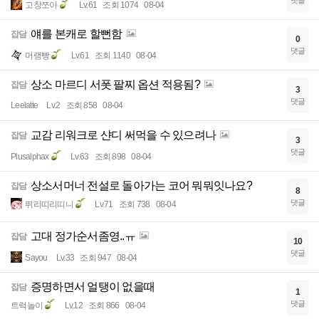
댓글
고창쪼아
Lv.61
조회 1074
08-04
얘를 본캐로 할뻔함
잡담
0
댓글
머랭빵
Lv.61
조회 1140
08-04
상소 마르디 서폿 팔찌 옵션 적용됨?
잡담
3
댓글
Leelatte
Lv.2
조회 858
08-04
교감 리워크로 샨디 써먹을 수 있으려나
잡담
3
댓글
Plusalphax
Lv.63
조회 898
08-04
상소서머너 전설로 돌아가는 코어 뭐뭐잇나요?
잡담
8
댓글
뛰리띠리띠니
Lv.71
조회 738
08-04
고대 정가순서좀영..ㅠ
잡담
10
댓글
Sayou
Lv.33
조회 947
08-04
증명하면서 얼탱이 없을때
잡담
1
댓글
트럭놀이
Lv.12
조회 866
08-04