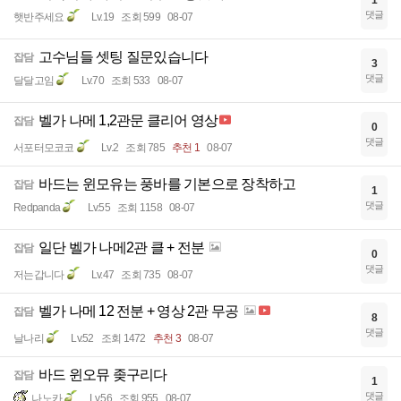
1
댓글
햇반주세요
Lv.19
조회 599
08-07
고수님들 셋팅 질문있습니다
잡담
3
댓글
달달고임
Lv.70
조회 533
08-07
벨가 나메 1,2관문 클리어 영상
잡담
0
댓글
서포터모코코
Lv.2
조회 785
추천 1
08-07
바드는 윈모유는 풍바를 기본으로 장착하고
잡담
1
댓글
Redpanda
Lv.55
조회 1158
08-07
일단 벨가 나메2관 클 + 전분
잡담
0
댓글
저는갑니다
Lv.47
조회 735
08-07
벨가 나메 12 전분 + 영상 2관 무공
잡담
8
댓글
날나리
Lv.52
조회 1472
추천 3
08-07
바드 윈오뮤 좆구리다
잡담
1
댓글
나노카
Lv.56
조회 955
08-07