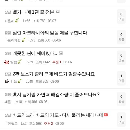
벨가 나메 1관 클 전분
잡담
0
댓글
비욜레
Lv.66
조회 760
08-07
실린 아크라시아의 믿음 매물 구합니다
잡담
0
댓글
바드야제발
Lv.3
조회 500
08-06
개못한 판에 깨버렸다...
잡담
0
댓글
별릠
Lv.39
조회 1142
추천 1
08-06
2관 보스가 졸라 큰데 바드가 멀할수있나요
잡담
1
댓글
히둡
Lv.40
조회 955
08-06
혹시 광기랑 가면 피해감소량 더 줄어드나요?
잡담
0
댓글
붸틀
Lv.10
조회 486
08-06
바드의노래 바드의 기도 - 다시 울리는 세레나데
잡담
1
댓글
수인월드
Lv.2
조회 568
추천 2
08-06