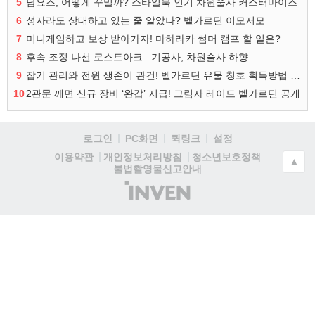
5
남요즈, 어떻게 꾸밀까? 스타일북 인기 차원술사 커스터마이즈
6
성자라도 상대하고 있는 줄 알았나? 벨가르딘 이모저모
7
미니게임하고 보상 받아가자! 마하라카 썸머 캠프 할 일은?
8
후속 조정 나선 로스트아크...기공사, 차원술사 하향
9
잡기 관리와 전원 생존이 관건! 벨가르딘 유물 칭호 획득방법 정리
10
2관문 깨면 신규 장비 ‘완갑’ 지급! 그림자 레이드 벨가르딘 공개
로그인
PC화면
퀵링크
설정
청소년보호정책
이용약관
개인정보처리방침
▲
불법촬영물신고안내
(주)
인
벤