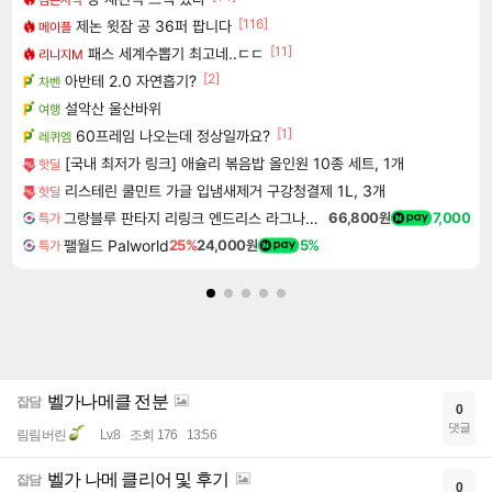
[116]
제논 윗잠 공 36퍼 팝니다
메이플
[11]
패스 세계수뽑기 최고네..ㄷㄷ
리니지M
[2]
아반테 2.0 자연흡기?
차벤
설악산 울산바위
여행
[1]
60프레임 나오는데 정상일까요?
레퀴엠
[국내 최저가 링크] 애슐리 볶음밥 올인원 10종 세트, 1개
핫딜
리스테린 쿨민트 가글 입냄새제거 구강청결제 1L, 3개
핫딜
그랑블루 판타지 리링크 엔드리스 라그나로크 Granblue Fantasy Relink Endless Ragnarok
66,800원
7,000
특가
팰월드 Palworld
25%
24,000원
5%
특가
벨가나메클 전분
잡담
0
댓글
림림버린
Lv.8
조회 176
13:56
벨가 나메 클리어 및 후기
잡담
0