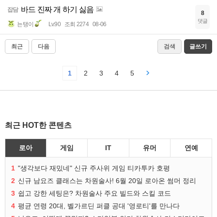
바드 진짜 개 하기 싫음
잡담
8
댓글
뇬탱이
Lv.90
조회 2274
08-06
최근
다음
검색
글쓰기
1
2
3
4
5
최근 HOT한 콘텐츠
로아
게임
IT
유머
연예
1
"생각보다 재밌네" 신규 주사위 게임 티카투카 호평
2
신규 남요즈 클래스는 차원술사! 6월 20일 로아온 썸머 정리
3
쉽고 강한 세팅은? 차원술사 주요 빌드와 스킬 코드
4
평균 연령 20대, 벨가르딘 퍼클 공대 '영로티'를 만나다