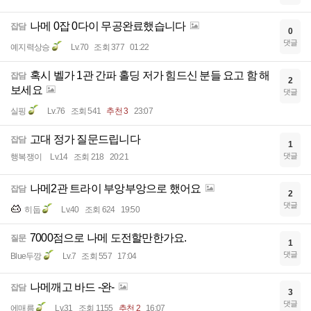
나메 0잡 0다이 무공완료했습니다
잡담
0
댓글
예지력상승
Lv.70
조회 377
01:22
혹시 벨가 1관 간파 홀딩 저가 힘드신 분들 요고 함 해
잡담
2
보세요
댓글
실핑
Lv.76
조회 541
추천 3
23:07
고대 정가 질문드립니다
잡담
1
댓글
행복쟁이
Lv.14
조회 218
20:21
나메2관 트라이 부앙부앙으로 했어요
잡담
2
댓글
히둡
Lv.40
조회 624
19:50
7000점으로 나메 도전할만한가요.
질문
1
댓글
Blue두깡
Lv.7
조회 557
17:04
나메깨고 바드 -완-
잡담
3
댓글
에매름
Lv.31
조회 1155
추천 2
16:07