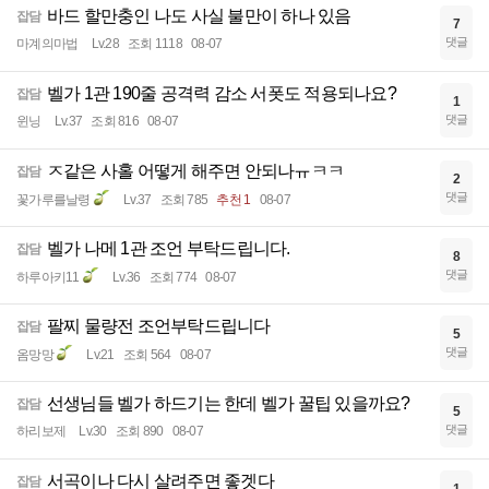
바드 할만충인 나도 사실 불만이 하나 있음
잡담
7
댓글
마계의마법
Lv.28
조회 1118
08-07
벨가 1관 190줄 공격력 감소 서폿도 적용되나요?
잡담
1
댓글
윈닝
Lv.37
조회 816
08-07
ㅈ같은 사홀 어떻게 해주면 안되나ㅠㅋㅋ
잡담
2
댓글
꽃가루를날령
Lv.37
조회 785
추천 1
08-07
벨가 나메 1관 조언 부탁드립니다.
잡담
8
댓글
하루아키11
Lv.36
조회 774
08-07
팔찌 물량전 조언부탁드립니다
잡담
5
댓글
옴망망
Lv.21
조회 564
08-07
선생님들 벨가 하드기는 한데 벨가 꿀팁 있을까요?
잡담
5
댓글
하리보제
Lv.30
조회 890
08-07
서곡이나 다시 살려주면 좋겟다
잡담