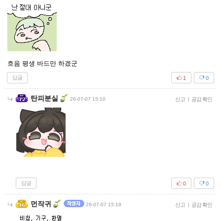
흐음 평생 바드만 하겠군
답글
1
0
탄피분실
26-07-07 15:10
신고
|
공감 확인
답글
0
0
먼작귀
26-07-07 15:19
신고
|
공감 확인