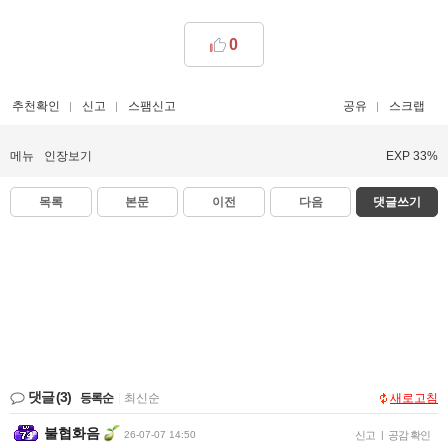
0
추천확인
신고
스팸신고
공유
스크랩
메뉴
인장보기
EXP 33%
목록
본문
이전
다음
댓글쓰기
댓글
(3)
등록순
|
최신순
새로고침
불협화음
26-07-07 14:50
신고
|
공감 확인