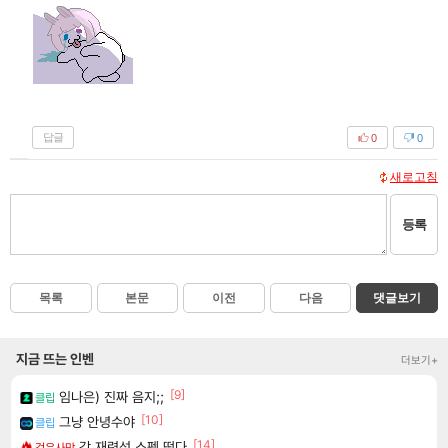
답글
0
0
새로고침
등록
목록
본문
이전
다음
댓글보기
지금 뜨는 인벤
더보기+
[9]
임나은) 진짜 음지;;
클립
[10]
그냥 안녕수야
클립
[14]
강 재련석 스펙 떴다
검은사막