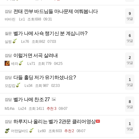
전태 깐부 바드님들 마나문제 여쭤봅니다
잡담
9
댓글
바바린
Lv.1
조회 698
09:31
벨가 나메 사쇽 챙기신 분 계십니까?
질문
6
댓글
실핑
Lv.76
조회 862
07:03
이럴거면 서곡 살려내
잡담
2
댓글
세라
Lv.71
조회 779
04:25
다들 홀딩 저가 유기하셨나요?
잡담
1
댓글
모캅캅
Lv.34
조회 987
02:33
벨가 나메 찬조 27
잡담
8
댓글
M1rha
Lv.24
조회 1411
추천 3
08-07
하루지나 올리는 벨가 2관문 클리어영상
잡담
1
댓글
어떤딜바드
Lv.60
조회 603
추천 2
08-07