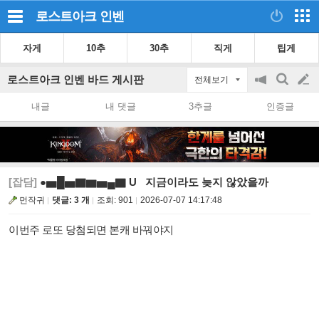
로스트아크
인벤
자게
10추
30추
직게
팁게
로스트아크 인벤 바드 게시판
전체보기
공
검
글
지
색
내글
내 댓글
3추글
인증글
on/off
쓰
기
[잡담]
●▅█▅▇▆▅▄▇ U 지금이라도 늦지 않았을까
먼작귀
댓글: 3 개
조회:
901
2026-07-07 14:17:48
이번주 로또 당첨되면 본캐 바꿔야지