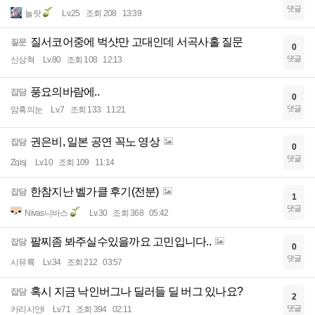
댓글
놀랏
Lv.25
조회 208
13:39
질서코어중에 벅샷만 고대인데 서곡사홀 질문
질문
0
댓글
신상혁
Lv.80
조회 108
12:13
풍요의바람에..
잡담
0
댓글
암흑의눈
Lv.7
조회 133
11:21
권은비, 일본 공연 꼭노 영상
잡담
0
댓글
Zqisj
Lv.10
조회 109
11:14
한참지난 벨가클 후기(전분)
잡담
1
댓글
Nivas니바스
Lv.30
조회 368
05:42
팔찌좀 봐주실수있을까요 고민입니다..
잡담
0
댓글
시뮤륙
Lv.34
조회 212
03:57
혹시 지금 낙인버그나 딜러들 딜 버그 있나요?
잡담
2
댓글
카리시안l
Lv.71
조회 394
02:11