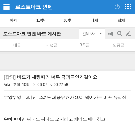
로스트아크
인벤
자게
10추
30추
직게
팁게
로스트아크 인벤 바드 게시판
전체보기
공
검
글
지
색
내글
내 댓글
3추글
인증글
on/off
쓰
기
[잡담]
바드가 세팅따라 너무 극과극인거같아요
Arki
조회:
1095
2026-07-07 00:22:59
부앙부앙 = 3버만 굴려도 피증유효가 90이 넘어가는 버프 유일신
수바 = 아덴 짜내도 짜내도 모자라고 케어도 애매하고