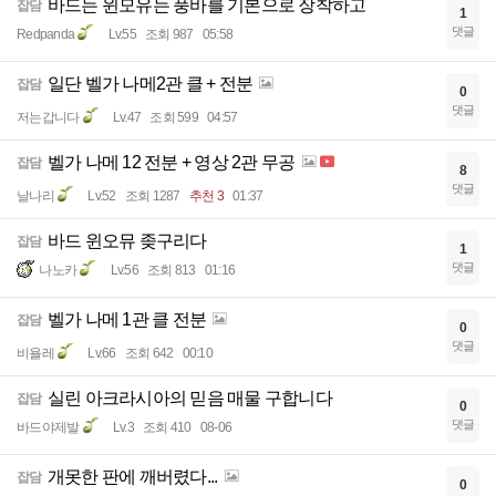
바드는 윈모유는 풍바를 기본으로 장착하고
잡담
1
댓글
Redpanda
Lv.55
조회 987
05:58
일단 벨가 나메2관 클 + 전분
잡담
0
댓글
저는갑니다
Lv.47
조회 599
04:57
벨가 나메 12 전분 + 영상 2관 무공
잡담
8
댓글
날나리
Lv.52
조회 1287
추천 3
01:37
바드 윈오뮤 좆구리다
잡담
1
댓글
나노카
Lv.56
조회 813
01:16
벨가 나메 1관 클 전분
잡담
0
댓글
비욜레
Lv.66
조회 642
00:10
실린 아크라시아의 믿음 매물 구합니다
잡담
0
댓글
바드야제발
Lv.3
조회 410
08-06
개못한 판에 깨버렸다...
잡담
0