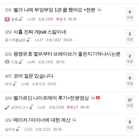
벨가 나메 부앙부앙 1관 클 했어요 +전분
전분
0
댓글
별릠
Lv.39
조회 1428
추천 3
08-06
사홀 진짜 개joat 스킬이네
잡담
2
댓글
꽃가루를날령
Lv.37
조회 1832
08-06
용맹유효 몇퍼부터 브레이브가 좋은지기억나시는분
잡담
2
댓글
히둡
Lv.40
조회 1431
08-05
코어 질문 있습니다
질문
0
댓글
베개
Lv.48
조회 513
08-05
벨가르딘 나이트메어 후기+전분영상
잡담
17
댓글
승현의그녀
Lv.41
조회 3258
추천 17
08-05
메이저 / 마이너에 대한 계산
잡담
0
댓글
달래밍
Lv.15
조회 1123
08-05