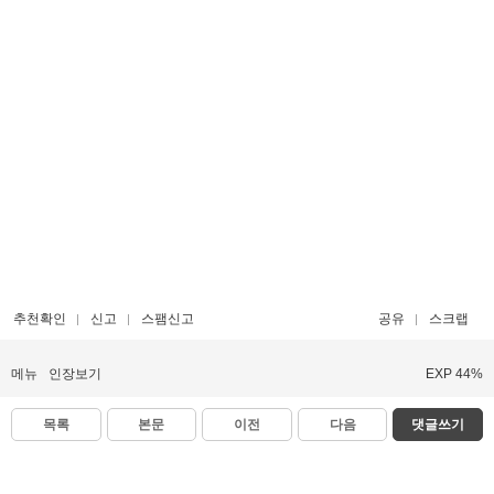
추천확인
신고
스팸신고
공유
스크랩
메뉴
인장보기
EXP 44%
목록
본문
이전
다음
댓글쓰기