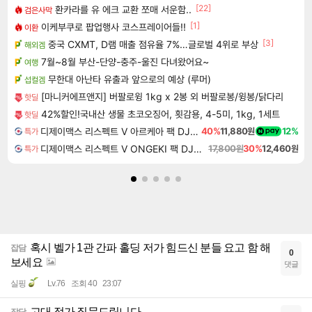
[22]
환카라를 유 에크 교환 쪼매 서운함..
검은사막
[1]
이케부쿠로 팝업행사 코스프레이어들!!
이환
[3]
중국 CXMT, D램 매출 점유율 7%…글로벌 4위로 부상
해외겜
7월~8월 부산-단양-충주-울진 다녀왔어요~
여행
무한대 아난타 유출과 앞으로의 예상 (루머)
섭컬겜
[마니커에프앤지] 버팔로윙 1kg x 2봉 외 버팔로봉/윙봉/닭다리
핫딜
42%할인!국내산 생물 초코오징어, 횟감용, 4-5미, 1kg, 1세트
핫딜
디제이맥스 리스펙트 V 아르케아 팩 DJMAX RESPECT V Arcaea Pack DLC
40%
11,880원
12%
특가
디제이맥스 리스펙트 V ONGEKI 팩 DJMAX RESPECT V ONGEKI Pack DLC
17,800원
30%
12,460원
특가
혹시 벨가 1관 간파 홀딩 저가 힘드신 분들 요고 함 해
잡담
0
보세요
댓글
실핑
Lv.76
조회 40
23:07
고대 정가 질문드립니다