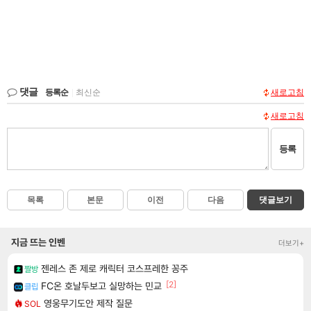
댓글
등록순
|
최신순
새로고침
새로고침
등록
목록
본문
이전
다음
댓글보기
지금 뜨는 인벤
더보기+
젠레스 존 제로 캐릭터 코스프레한 꽁주
짤방
[2]
FC온 호날두보고 실망하는 민교
클립
영웅무기도안 제작 질문
SOL