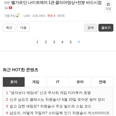
벨가르딘 나이트메어 1관 클리어영상+전분 바드시점
전분
21
댓글
구름쿠킹
Lv.60
조회 2443
추천 4
08-05
최근
다음
검색
글쓰기
1
2
3
4
5
최근 HOT한 콘텐츠
로아
게임
IT
유머
연예
1
"생각보다 재밌네" 신규 주사위 게임 티카투카 호평
2
신규 남요즈 클래스는 차원술사! 6월 20일 로아온 썸머 정리
3
쉽고 강한 세팅은? 차원술사 주요 빌드와 스킬 코드
4
남요즈, 어떻게 꾸밀까? 스타일북 인기 차원술사 커스터마이즈