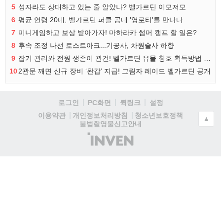
5
성자라도 상대하고 있는 줄 알았나? 벨가르딘 이모저모
6
평균 연령 20대, 벨가르딘 퍼클 공대 '영로티'를 만나다
7
미니게임하고 보상 받아가자! 마하라카 썸머 캠프 할 일은?
8
후속 조정 나선 로스트아크...기공사, 차원술사 하향
9
잡기 관리와 전원 생존이 관건! 벨가르딘 유물 칭호 획득방법 정리
10
2관문 깨면 신규 장비 ‘완갑’ 지급! 그림자 레이드 벨가르딘 공개
로그인
PC화면
퀵링크
설정
청소년보호정책
이용약관
개인정보처리방침
▲
불법촬영물신고안내
(주)
인
벤