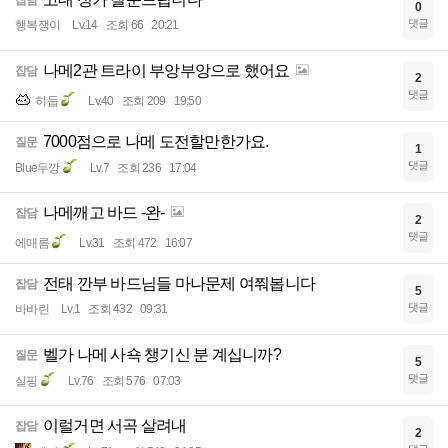
잡담
0
댓글
행복쟁이
Lv.14
조회 66
20:21
나메2관 트라이 부앙부앙으로 했어요
잡담
2
댓글
히둡
Lv.40
조회 209
19:50
7000점으로 나메 도전할만한가요.
질문
1
댓글
Blue두깡
Lv.7
조회 236
17:04
나메깨고 바드 -완-
잡담
2
댓글
에매름
Lv.31
조회 472
16:07
전태 깐부 바드님들 마나문제 여쭤봅니다
잡담
5
댓글
바바린
Lv.1
조회 432
09:31
벨가 나메 사쇽 챙기신 분 계십니까?
질문
5
댓글
실핑
Lv.76
조회 576
07:03
이럴거면 서곡 살려내
잡담
2