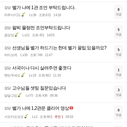
벨가 나메 1관 조언 부탁드립니다.
잡담
8
댓글
하루아키11
Lv.36
조회 631
14:18
팔찌 물량전 조언부탁드립니다
잡담
5
댓글
옴망망
Lv.21
조회 451
14:05
선생님들 벨가 하드기는 한데 벨가 꿀팁 있을까요?
잡담
5
댓글
하리보제
Lv.30
조회 749
11:47
서곡이나 다시 살려주면 좋겟다
잡담
1
댓글
햇반주세요
Lv.19
조회 482
11:19
고수님들 셋팅 질문있습니다
잡담
3
댓글
달달고임
Lv.70
조회 436
09:36
벨가 나메 1,2관문 클리어 영상
잡담
0
댓글
서포터모코코
Lv.2
조회 663
추천 1
08:16