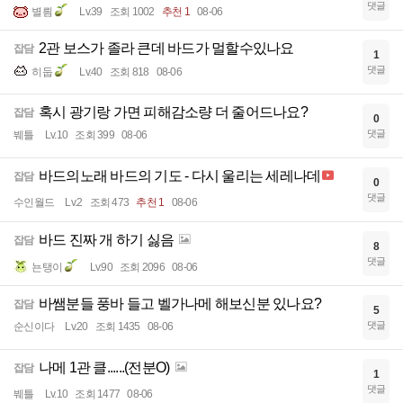
댓글
별릠
Lv.39
조회 1002
추천 1
08-06
2관 보스가 졸라 큰데 바드가 멀할수있나요
잡담
1
댓글
히둡
Lv.40
조회 818
08-06
혹시 광기랑 가면 피해감소량 더 줄어드나요?
잡담
0
댓글
붸틀
Lv.10
조회 399
08-06
바드의노래 바드의 기도 - 다시 울리는 세레나데
잡담
0
댓글
수인월드
Lv.2
조회 473
추천 1
08-06
바드 진짜 개 하기 싫음
잡담
8
댓글
뇬탱이
Lv.90
조회 2096
08-06
바쌤분들 풍바 들고 벨가나메 해보신분 있나요?
잡담
5
댓글
순신이다
Lv.20
조회 1435
08-06
나메 1관 클......(전분O)
잡담
1
댓글
붸틀
Lv.10
조회 1477
08-06