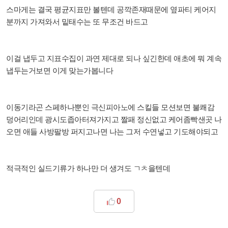
스마게는 결국 평균지표만 볼텐데 공깍존재때문에 옆파티 케어지
분까지 가져와서 밑태수는 또 무조건 바드고
이걸 냅두고 지표수집이 과연 제대로 되나 싶긴한데 애초에 뭐 계속
냅두는거보면 이게 맞는가봅니다
이동기라곤 스페하나뿐인 극신피아노에 스킬들 모션보면 불쾌감
덩어리인데 광시도좁아터져가지고 짤패 정신없고 케어좀빡샌곳 나
오면 애들 사방팔방 퍼지고나면 나는 그저 수연넣고 기도해야되고
적극적인 실드기류가 하나만 더 생겨도 ㄱㅊ을텐데
0