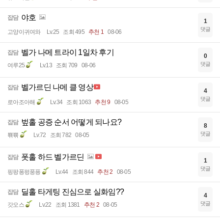
야호
잡담
1
댓글
고양이귀여와
Lv.25
조회 495
추천 1
08-06
벨가 나메 트라이 1일차 후기
잡담
0
댓글
여루25
Lv.13
조회 709
08-06
벨가르딘 나메 클 영상
잡담
4
댓글
로아조아해
Lv.34
조회 1063
추천 9
08-05
벞홀 공증 순서 어떻게 되나요?
잡담
8
댓글
뾲쀾
Lv.72
조회 782
08-05
폿홀 하드 벨가르딘
잡담
1
댓글
핑팡퐁펑풍픙
Lv.44
조회 844
추천 2
08-05
딜홀 타게팅 진심으로 실화임??
잡담
4
댓글
갓오스
Lv.22
조회 1381
추천 2
08-05