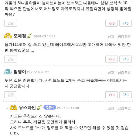
겨울에 5t나올확률이 높아보이는데 보석5t도 나올테니 심칼 보석 5t 10
작 박으면 단심에서도 어느정도 자유로워지니 유틸측면이 상당히 좋아질
까요?
답글
0
0
모데경
26-07-09 10:31
신고
|
공감 확인
뭉가111코어 잘 쓰고 있는데 레이드에서 333만 고대코어 나와서 맛만 한
번 봐야겠군요....
답글
0
0
철댕이
26-07-16 20:27
신고
|
공감 확인
늦은 질문 죄송합니다. 사이드노드 1개씩 주고 음돌채용은 어찌보시는
지 궁금합니다.
답글
0
0
유스타인
26-07-17 17:38
신고
|
공감 확인
지금은 추천드리진 않습니다.
그러나 추후, 깨달음 포인트가 풀려서
사이드노드를 1~2개 정도를 더 찍을 수 있으면 해볼 수 있을 것 같습
니다.