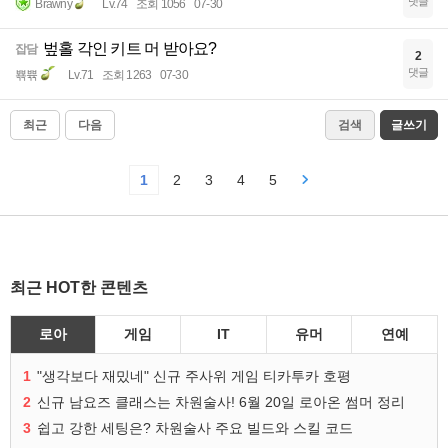
댓글
Brawny
Lv.74
조회 1056
07-30
벞홀 각인 키트 머 받아요?
잡담
2
댓글
뾲쀾
Lv.71
조회 1263
07-30
최근
다음
검색
글쓰기
1
2
3
4
5
최근 HOT한 콘텐츠
로아
게임
IT
유머
연예
1
"생각보다 재밌네" 신규 주사위 게임 티카투카 호평
2
신규 남요즈 클래스는 차원술사! 6월 20일 로아온 썸머 정리
3
쉽고 강한 세팅은? 차원술사 주요 빌드와 스킬 코드