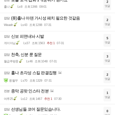
잡담
2
댓글
훌나
Lv.8
조회 1366
08-01
(폿)홀나 아덴 가시성 패치 필요한 것같음
잡담
2
댓글
Waaah
Lv.43
조회 1288
07-31
신보 피면내놔 시발
잡담
5
댓글
게이아님
Lv.37
조회 1563
추천 1
07-31
천축, 신분 룬 질문
잡담
3
댓글
월급루팡중
Lv.46
조회 1048
07-31
홀나 초각성 스킬 판결집행
잡담
2
댓글
풍월무
Lv.70
조회 1329
07-31
종막 공팟 인스타 전분
전분
1
댓글
여루25
Lv.12
조회 1467
추천 1
07-30
선생님들 코어 질문있습니다.
잡담
0