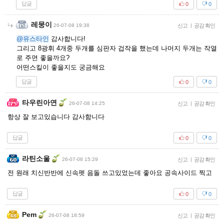
답글
0
0
레뭉이
26-07-08 19:38
신고
|
공감 확인
@유스타인
감사합니다!
그리고 8광휘 4개중 두개를 심판자 겁작을 했는데 나머지 두개는 작열
로 주면 좋을까요?
어떤스킬이 좋을지도 궁금해요
답글
0
0
타우린아연
26-07-08 14:25
신고
|
공감 확인
항상 잘 보고있습니다 감사함니다
답글
0
0
라틴소울
26-07-08 15:29
신고
|
공감 확인
전 원래 치신반반에 신속펫 음돌 쓰고있었는데 좋아요 공속사이드 찍고
답글
0
0
Pem
26-07-08 18:59
신고
|
공감 확인