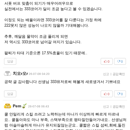
서폿 버프 맞춤이 되기가 매우어려우므로
실전에서는 333코어가 딜이 조금 높다고 볼 수 있겠습니다.
이정도 되는 배율이라면 333코어를 잘 다룬다는 가정 하에
222못지 않은 성능이 나오지 않을까 기대해봅니다.
추후, 깨달음 물약이 조금 풀리게 되면
저 역시도 333코어로 넘어갈 여지가 있습니다.
팔찌가 타대 기준으론 17.5%효율이 있기 때문에..
답글
0
0
치오r오r
26-07-08 04:20
신고
|
공감 확인
공략 글 감사합니다 선생님 333유저로써 해볼게 새로생겨서 기쁘네요
답글
0
0
Pem
26-07-08 06:43
신고
|
공감 확인
쿨 안밀리게 스킬 쓰려고 노력하는데 마나가 이상하게 빠르게 마르내
요.. 쿨돌아와도 마나 부족, 스택부족으로 평타질만들어가내요.. 선생님처
럼 아슬아슬하게 마나가 유지되질않는군요.. 쿨짧은 스킬 섬찌,회베,돌진