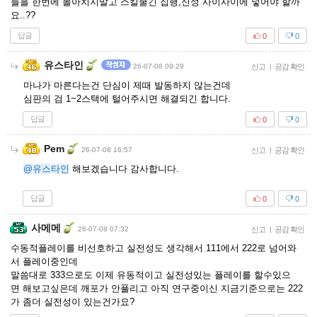
들을 한번에 몰아치지말고 스킬쿨긴 집행,신성 사이사이에 넣어야 할까
요..??
답글
0
0
유스타인
26-07-08 09:29
신고
|
공감 확인
마나가 마른다는건 단심이 제때 발동하지 않는건데
심판의 검 1~2스택에 털어주시면 해결되긴 합니다.
답글
0
0
Pem
26-07-08 16:57
신고
|
공감 확인
@유스타인
해보겠습니다 감사합니다.
답글
0
0
사메메
26-07-08 07:32
신고
|
공감 확인
수동적플레이를 비선호하고 실전성도 생각해서 111에서 222로 넘어와
서 플레이중인데
말씀대로 333으로도 이제 유동적이고 실전성있는 플레이를 할수있으
면 해보고싶은데 깨포가 안풀리고 아직 연구중이신 지금기준으로는 222
가 좀더 실전성이 있는건가요?