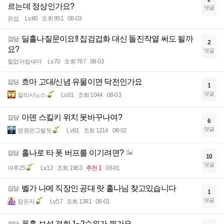
르는데 정상인가요?
댓글
은섭
Lv.80
조회 951
08-03
딜흘나질문이요!! 집검겁화 대신 돌진작열 써도 될까
잡담
2
요?
댓글
힐없어씹새야
Lv.70
조회 767
08-03
흐마 고대/신념 유물이면 닥전인가요
잡담
1
댓글
알리사노스
Lv.61
조회 1044
08-03
아덴 스킬키 위치 못바꾸나여?
잡담
6
댓글
영원은그렇듯
Lv.81
조회 1214
08-02
홀나로 타 폿 버프를 이기려면?
잡담
10
댓글
여루25
Lv.12
조회 1963
추천 1
08-01
벨가 나메 직장인 공대 랏 홀나님 찾고있습니다
잡담
1
댓글
잠든자
Lv.57
조회 1391
08-01
폿홀 보석 겁화 1~2순위가 뭔가요