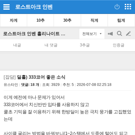
로스트아크
인벤
자게
10추
30추
직게
팁게
로스트아크 인벤 홀리나이트 게시판
전체보기
공
검
글
지
색
내글
내 댓글
3추글
인증글
on/off
쓰
기
[잡담]
딜홀) 333코어 좋은 소식
유스타인
댓글: 18 개
조회:
3929
추천:
5
2026-07-08 02:25:18
이게 예전에 마나 문제가 있어서
333코어에서 치신반반 입타를 사용하지 않고
쿨초 기믹을 잘 이용하기 위해 한방딜이 높은 극치 뭉가를 고집했었
는데
사이클 굴리는 방법을 바꿔보니(1~2스택에서 도중에 털어도 되고