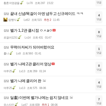
댓글
황혼의영광을
Lv.70
조회 287
15:22
끝내 신념/목걸이 아덴 냅두고 신규레이드 ㅋㅋ
잡담
4
댓글
엄빵식
Lv.62
조회 515
추천 2
11:45
벨가 1, 2관 클시점 ㅇㅅaㅇ
잡담
0
댓글
로갤러1231
Lv.14
조회 431
01:47
무력아저씨가 되어버렸어요
잡담
1
댓글
훌나
Lv.8
조회 560
01:41
벨가 나메 2관 클리어 영상
잡담
0
댓글
여루25
Lv.13
조회 359
01:24
벨가 나메 클리어 완
잡담
4
댓글
여루25
Lv.13
조회 575
08-06
딜홀) 이번에 벨가나메는 쉽지 않네요
잡담
7
댓글
유스타인
Lv.47
조회 839
추천 1
08-06