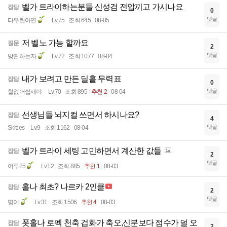
벨가 트라이하는분들 신성검 전압끼고 가시나요
잡담
0
댓글
타우린아연
Lv.75
조회 645
08-05
저 벨노 가능 할까요
질문
2
댓글
방관하는자
Lv.72
조회 1077
08-04
내가 보려고 만든 딜홀 무력표
잡담
0
댓글
힐없어씹새야
Lv.70
조회 895
추천 2
08-04
선생님들 뇌지컬 쓰면서 하시나요?
잡담
4
댓글
Skittles
Lv.9
조회 1162
08-04
벨가 트라이 세팅 고민하면서 계산한 값들
잡담
2
댓글
여루25
Lv.12
조회 885
추천 1
08-03
홀나 최초? 나르카 2인클
잡담
2
댓글
명이
Lv.31
조회 1506
추천 4
08-03
폿홀나 로펙 천축 겁화가 축오,신분보다 점수가 덜 오
잡담
2