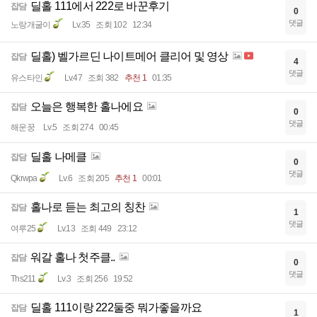
딜홀 111에서 222로 바꾼후기
잡담
0
댓글
노랑개굴이
Lv.35
조회 102
12:34
딜홀) 벨가르딘 나이트메어 클리어 및 영상
잡담
4
댓글
유스타인
Lv.47
조회 382
추천 1
01:35
오늘은 행복한 홀나에요
잡담
0
댓글
해운꿍
Lv.5
조회 274
00:45
딜홀 나메클
잡담
0
댓글
Qkrwpa
Lv.6
조회 205
추천 1
00:01
홀나로 듣는 최고의 칭찬
잡담
1
댓글
여루25
Lv.13
조회 449
23:12
워갈 홀나 첫주클..
잡담
0
댓글
Ths211
Lv.3
조회 256
19:52
딜홀 111이랑 222둘중 뭐가좋을까요
잡담
1