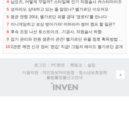
4
남요즈, 어떻게 꾸밀까? 스타일북 인기 차원술사 커스터마이즈
5
성자라도 상대하고 있는 줄 알았나? 벨가르딘 이모저모
6
평균 연령 20대, 벨가르딘 퍼클 공대 '영로티'를 만나다
7
미니게임하고 보상 받아가자! 마하라카 썸머 캠프 할 일은?
8
후속 조정 나선 로스트아크...기공사, 차원술사 하향
9
잡기 관리와 전원 생존이 관건! 벨가르딘 유물 칭호 획득방법 정리
10
2관문 깨면 신규 장비 ‘완갑’ 지급! 그림자 레이드 벨가르딘 공개
로그인
PC화면
퀵링크
설정
청소년보호정책
이용약관
개인정보처리방침
▲
불법촬영물신고안내
(주)
인
벤