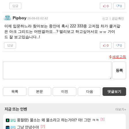
답글
0
0
Pipboy
26-08-03 02:42
신고
|
공감 확인
이제 입문하느라 찾아보는 중인데 혹시 222 333중 고저점 차가 클거같
은 아크 그리드는 어떤걸까요...? 멀리보고 하고싶어서요 ㅠㅠ 가이
드 잘 보고있습니다..!
답글
0
0
새로고침
등록
목록
본문
이전
다음
댓글보기
지금 뜨는 인벤
더보기+
[1]
풍월량) 물소는 왜 물소라고 하는거야? 아! 그만 ㅋㅋ
클립
[7]
그냥 안녕수야
클립