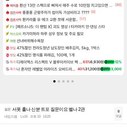
[86]
환산 13만 스펙으로 삐져서 매주 수로 10만점 치고있으면 ㅋㅋ
메이플
[9]
풍풍풍 군왕주차가 씹이득 가성비라고 ????
검은사막
[17]
환카라를 유 에크 교환 쪼매 서운함..
검은사막
[페르소나5: 더 팬텀 X] 괴도 영상 l 타카마키 안·댄싱 스타
PV
카가미하라 하루 성우 정보 및 주요 필모
아스오라
선녀바위해수욕장
여행
47%할인 전라도청년 남도장인 배추김치, 5kg, 1박스
핫딜
42%할인 명식품 파래김, 100매, 1개
핫딜
디제이맥스 리스펙트 V 블루아카이브 팩 DJMAX RESPECT V Blue Archive Pack DLC
65%
6,930원
12%
특가
나 혼자만 레벨업 어라이즈 오버드라이브 디럭스 에디션 Solo Leveling Arise Overdrive Deluxe Edition
40%
31,200원
3,000
특가
서폿 홀나 신분 트포 질문이요 벨나 2관
질문
0
댓글
네임드팸
Lv.16
조회 10
16:25