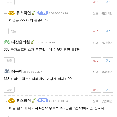
답글
0
0
유스타인
26-07-08 09:28
신고
|
공감 확인
지금은 222가 더 좋습니다.
답글
0
0
대장윤의철
26-07-08 09:36
신고
|
공감 확인
333 뭉가스트레스가 은근있는데 이렇게되면 좋겠네
답글
0
0
레뭉이
26-07-08 10:27
신고
|
공감 확인
333 하려면 최소보석레벨이 어떻게 될까요??
답글
0
0
유스타인
26-07-08 10:54
신고
|
공감 확인
10멸 한개에 나머지 6겁작 무료보석(2만골 7겁작)하시면 됩니다.