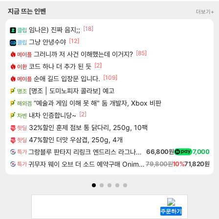
지금 뜨는 인벤
더보기+
[18]
임나은) 진짜 음지;;
클립
[12]
그냥 안녕수야
클립
[85]
그러니까 저 사건 이해했는데 이거지?
메이플
[2]
코드 하나 더 추가 된 듯
이환
[109]
순애 길드 입장문 입니다.
메이플
[명조 | 도미노피자 콜라보] 예고
명조
“예술과 게임 이해 못 해" 둠 개발자, Xbox 비판
해외겜
[2]
내차 인증합니당~
차벤
32%할인 훈제 점보 통 닭다리, 250g, 10팩
핫딜
47%할인 더맛 우삼겹, 250g, 4개
핫딜
그랑블루 판타지 리링크 엔드리스 라그나로크 Granblue Fantasy Relink Endless Ragnarok
66,800원
7,000
특가
귀무자 웨이 오브 더 소드 예약구매 Onimusha Way of the Sword
79,800원
10%
71,820원
특가