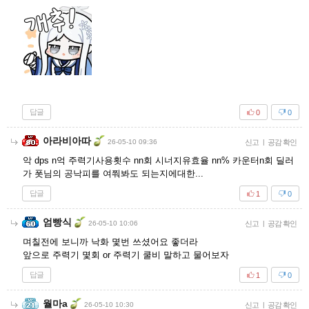
답글
0
0
아라비아따
26-05-10 09:36
신고
|
공감 확인
악 dps n억 주력기사용횟수 nn회 시너지유효율 nn% 카운터n회 딜러
가 폿님의 공낙피를 여쭤봐도 되는지에대한...
답글
1
0
엄빵식
26-05-10 10:06
신고
|
공감 확인
며칠전에 보니까 낙화 몇번 쓰셨어요 좋더라
앞으로 주력기 몇회 or 주력기 쿨비 말하고 물어보자
답글
1
0
월마a
26-05-10 10:30
신고
|
공감 확인