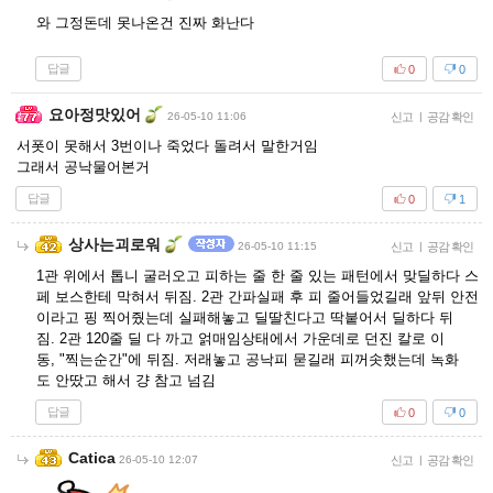
와 그정돈데 못나온건 진짜 화난다
답글
0
0
요아정맛있어
26-05-10 11:06
신고
|
공감 확인
서폿이 못해서 3번이나 죽었다 돌려서 말한거임
그래서 공낙물어본거
답글
0
1
상사는괴로워
26-05-10 11:15
신고
|
공감 확인
1관 위에서 톱니 굴러오고 피하는 줄 한 줄 있는 패턴에서 맞딜하다 스
페 보스한테 막혀서 뒤짐. 2관 간파실패 후 피 줄어들었길래 앞뒤 안전
이라고 핑 찍어줬는데 실패해놓고 딜딸친다고 딱붙어서 딜하다 뒤
짐. 2관 120줄 딜 다 까고 얽매임상태에서 가운데로 던진 칼로 이
동, "찍는순간"에 뒤짐. 저래놓고 공낙피 묻길래 피꺼솟했는데 녹화
도 안땄고 해서 걍 참고 넘김
답글
0
0
Catica
26-05-10 12:07
신고
|
공감 확인