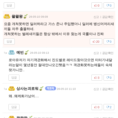
답글
0
0
왈왈왕
26-05-10 09:09
신고
|
공감 확인
요즘 개쳐못하면 딜러하라고 가스 존나 주입했더니 딜러에 병신머저리새
끼들 자주 출몰하네.
개쳐못하는 벌레새끼들은 항상 밖에서 이유 찾는게 국룰이냐 진짜
답글
20
0
예빈
26-05-10 09:13
신고
|
공감 확인
로아유저가 자기객관화해서 진도별로 레이드찾아갓으면 미터기내달
라는말이 몇년동안 절대안나오긴햇음ㅋㅋ 객관화못하는애들이 숙제
팟가니깐..
답글
3
0
상사는괴로워
26-05-10 11:10
신고
|
공감 확인
왜..왜케화가났어....
답글
0
2