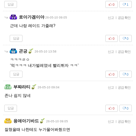
답글
0
1
로아가겜이야
26-05-10 09:05
신고
|
공감 확인
근데 나랑 레이드 가줄래?
답글
0
0
굔긍
26-05-10 13:58
신고
|
공감 확인
ㅋㅋㅋㄹㅇ
‘억ㅋㅋㅋ 내가벌레였네 빨리튀자 ㅋㅋ’
답글
0
0
부쨔라티
26-05-10 09:04
신고
|
공감 확인
존나 쉽지 않네
답글
0
0
응애아기바드
26-05-10 09:05
신고
|
공감 확인
잘쳤을때 나한테도 누가물어봐줬으면