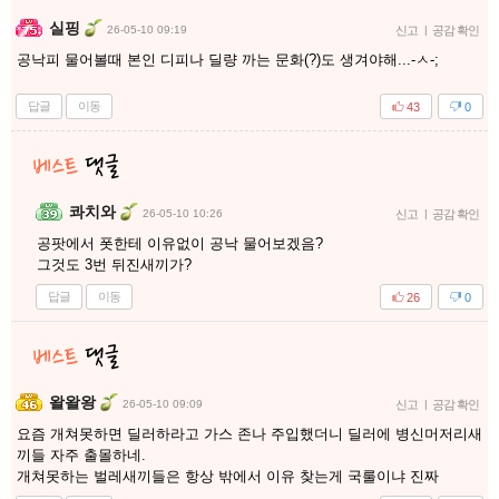
실핑
26-05-10 09:19
신고
|
공감 확인
공낙피 물어볼때 본인 디피나 딜량 까는 문화(?)도 생겨야해...-ㅅ-;
답글
이동
43
0
콰치와
26-05-10 10:26
신고
|
공감 확인
공팟에서 폿한테 이유없이 공낙 물어보겠음?
그것도 3번 뒤진새끼가?
답글
이동
26
0
왈왈왕
26-05-10 09:09
신고
|
공감 확인
요즘 개쳐못하면 딜러하라고 가스 존나 주입했더니 딜러에 병신머저리새
끼들 자주 출몰하네.
개쳐못하는 벌레새끼들은 항상 밖에서 이유 찾는게 국룰이냐 진짜