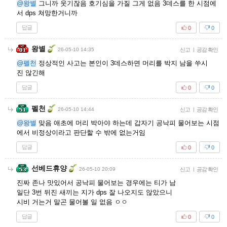
@왕별
그니까 웃기잖음 호기심을 가질 그게 없음 3데스를 한 시점에
서 dps 쳐망한거니까
답글
0
0
왕별
26-05-10 14:35
신고
|
공감 확인
@펠천
정상적인 사고는 본인이 3데스하면 머리를 박지 남을 쑤시
진 않긴해
답글
0
0
펠천
26-05-10 14:44
신고
|
공감 확인
@왕별
맞음 애초에 머리 박아야 하는데 갑자기 공낙피 물어보는 시점
에서 비정상이라고 판단할 수 밖에 없는거임
답글
0
0
선베드휴양
26-05-10 20:09
신고
|
공감 확인
진짜 존나 맛있어서 공낙피 물어보는 경우에는 티가 남
일단 3번 뒤진 새끼는 지가 dps 잘 나오지도 않았으니
시비 거는거 말곤 물어볼 일 없음 ㅇㅇ
답글
0
0