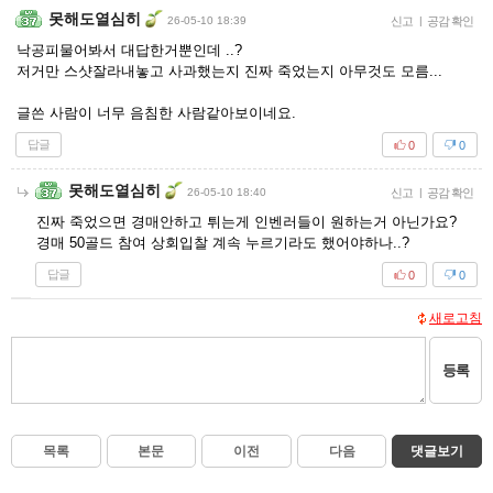
못해도열심히
26-05-10 18:39
신고
|
공감 확인
낙공피물어봐서 대답한거뿐인데 ..?
저거만 스샷잘라내놓고 사과했는지 진짜 죽었는지 아무것도 모름...
글쓴 사람이 너무 음침한 사람같아보이네요.
답글
0
0
못해도열심히
26-05-10 18:40
신고
|
공감 확인
진짜 죽었으면 경매안하고 튀는게 인벤러들이 원하는거 아닌가요?
경매 50골드 참여 상회입찰 계속 누르기라도 했어야하나..?
답글
0
0
새로고침
등록
목록
본문
이전
다음
댓글보기