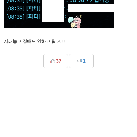
저래놓고 경매도 안하고 튐 ㅅㅂ
37
1