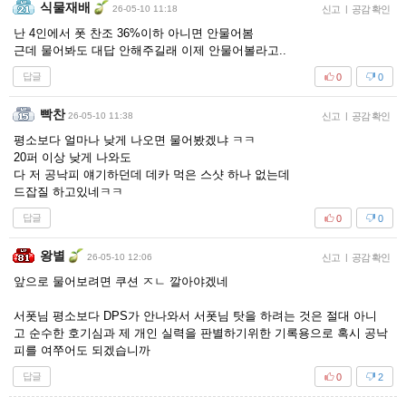
식물재배
26-05-10 11:18
신고
|
공감 확인
난 4인에서 폿 찬조 36%이하 아니면 안물어봄
근데 물어봐도 대답 안해주길래 이제 안물어볼라고..
답글
0
0
빡찬
26-05-10 11:38
신고
|
공감 확인
평소보다 얼마나 낮게 나오면 물어봤겠냐 ㅋㅋ
20퍼 이상 낮게 나와도
다 저 공낙피 얘기하던데 데카 먹은 스샷 하나 없는데
드잡질 하고있네ㅋㅋ
답글
0
0
왕별
26-05-10 12:06
신고
|
공감 확인
앞으로 물어보려면 쿠션 ㅈㄴ 깔아야겠네
서폿님 평소보다 DPS가 안나와서 서폿님 탓을 하려는 것은 절대 아니
고 순수한 호기심과 제 개인 실력을 판별하기위한 기록용으로 혹시 공낙
피를 여쭈어도 되겠습니까
답글
0
2