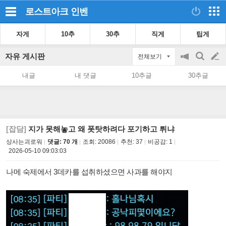
로스트아크
인벤
자게
10추
30추
직게
팁게
자유 게시판
전체보기
공
검
글
지
색
내글
내 댓글
10추글
30추글
on/off
쓰
기
[잡담]
지가 못해놓고 왜 폿탓하려다 포기하고 튀냐
상사는괴로워
댓글: 70 개
조회:
20086
추천:
37
비공감:
1
2026-05-10 09:03:03
나메 숙제에서 3데카를 섭취하셨으면 사과를 해야지