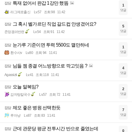
특재 없어서 완갑 1강만 했뜸
잡담
1
댓글
라그제로출신
Lv.57
조회 98
11:42
그 혹시 벨가르딘 직업 갈드컵 안생겼어요?
잡담
5
댓글
존망겜쉬반련
Lv.54
조회 91
11:42
눈가루 기준이면 투력 5500도 깰만하네
잡담
1
댓글
환수사v
Lv.80
조회 94
11:41
님들 젬 종결 어느방향으로 깍고잇음 ?
잡담
4
댓글
Agassizii
Lv.41
조회 118
11:41
오늘 말복임?
잡담
2
댓글
감자탕칼국수
Lv.57
조회 72
11:41
제모 좋은 병원 선택한듯
잡담
7
댓글
루아냥
Lv.87
조회 83
11:41
근데 관문당 평균 전투시간 반으로 줄였는데
잡담
0