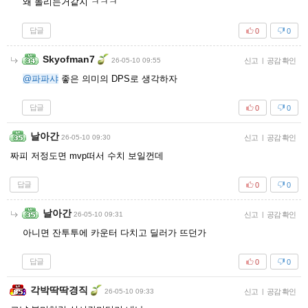
왜 돌리는거같지 ㅋㅋㅋ
답글
0
0
Skyofman7
26-05-10 09:55
신고
|
공감 확인
@파파샤
좋은 의미의 DPS로 생각하자
답글
0
0
날아간
26-05-10 09:30
신고
|
공감 확인
짜피 저정도면 mvp떠서 수치 보일껀데
답글
0
0
날아간
26-05-10 09:31
신고
|
공감 확인
아니면 잔투투에 카운터 다치고 딜러가 뜨던가
답글
0
0
각박딱딱경직
26-05-10 09:33
신고
|
공감 확인