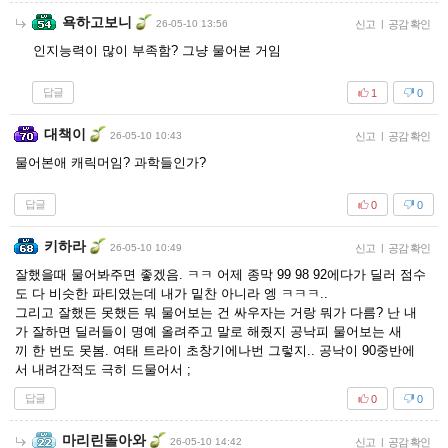
욕하고보니
26-05-10 13:56
신고
|
공감 확인
인지능력이 많이 부족함? 그냥 물어본 거임
답글
1
0
대책이
26-05-10 10:43
신고
|
공감 확인
물어본애 캐릭머임? 과학들인가?
답글
0
0
키하라
26-05-10 10:49
신고
|
공감 확인
잘했을때 물어봐주면 좋겠음. ㅋㅋ 어제 종막 99 98 92에다가 딜러 점수
도 다 비슷한 파티였는데 내가 밑찬 아니라 엥 ㅋㅋㅋ..
그리고 잘했든 못했든 뭐 물어보는 건 싸우자는 거랑 뭐가 다름? 난 내
가 잘하면 딜러들이 명예 올려주고 말로 해줬지 공낙피 물어보는 새
끼 한 번도 못봄. 여태 트라이 초창기에나번 그렇지.. 공낙이 90중반에
서 내려간적도 극히 드물어서 ;
답글
0
0
마리린돌아와
26-05-10 14:42
신고
|
공감 확인