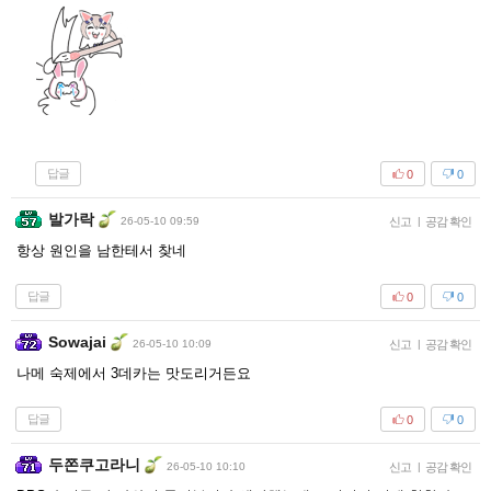
답글
0
0
발가락
26-05-10 09:59
신고
|
공감 확인
항상 원인을 남한테서 찾네
답글
0
0
Sowajai
26-05-10 10:09
신고
|
공감 확인
나메 숙제에서 3데카는 맛도리거든요
답글
0
0
두쫀쿠고라니
26-05-10 10:10
신고
|
공감 확인