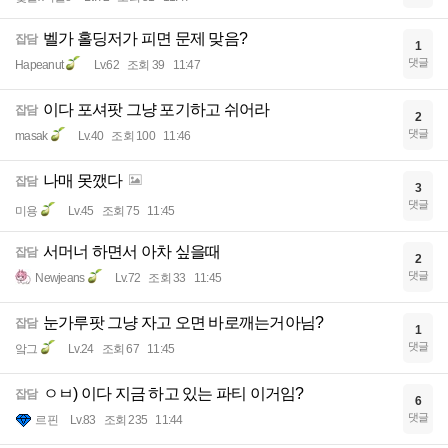
벨가 홀딩저가 피면 문제 맞음?
잡담
1
댓글
Hapeanut
Lv.62
조회 39
11:47
이다 포셔팟 그냥 포기하고 쉬어라
잡담
2
댓글
masak
Lv.40
조회 100
11:46
나매 못깼다
잡담
3
댓글
미용
Lv.45
조회 75
11:45
서머너 하면서 아차 싶을때
잡담
2
댓글
Newjeans
Lv.72
조회 33
11:45
눈가루팟 그냥 자고 오면 바로깨는거아님?
잡담
1
댓글
앜그
Lv.24
조회 67
11:45
ㅇㅂ) 이다 지금 하고 있는 파티 이거임?
잡담
6
댓글
르핀
Lv.83
조회 235
11:44