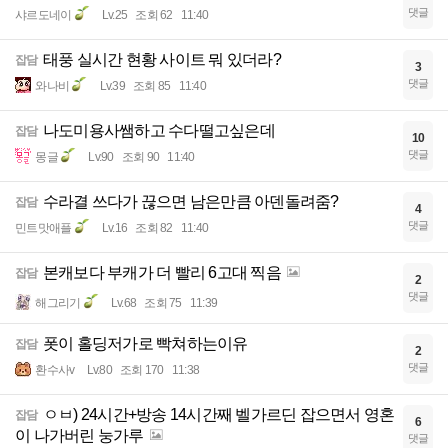
댓글
샤르도네이
Lv.25
조회 62
11:40
태풍 실시간 현황 사이트 뭐 있더라?
잡담
3
댓글
와나비
Lv.39
조회 85
11:40
나도미용사쌤하고 수다떨고싶은데
잡담
10
댓글
몽글
Lv.90
조회 90
11:40
수라결 쓰다가 끊으면 남은만큼 아덴돌려줌?
잡담
4
댓글
민트맛애플
Lv.16
조회 82
11:40
본캐보다 부캐가 더 빨리 6고대 찍음
잡담
2
댓글
해그리기
Lv.68
조회 75
11:39
폿이 홀딩저가로 빡쳐하는이유
잡담
2
댓글
환수사v
Lv.80
조회 170
11:38
ㅇㅂ) 24시간+방송 14시간째 벨가르딘 잡으면서 영혼
잡담
6
이 나가버린 눙가루
댓글