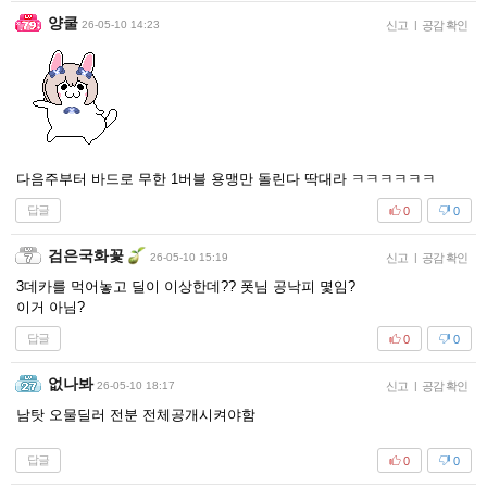
양쿨
26-05-10 14:23
신고
|
공감 확인
다음주부터 바드로 무한 1버블 용맹만 돌린다 딱대라 ㅋㅋㅋㅋㅋㅋ
답글
0
0
검은국화꽃
26-05-10 15:19
신고
|
공감 확인
3데카를 먹어놓고 딜이 이상한데?? 폿님 공낙피 몇임?
이거 아님?
답글
0
0
없나봐
26-05-10 18:17
신고
|
공감 확인
남탓 오물딜러 전분 전체공개시켜야함
답글
0
0