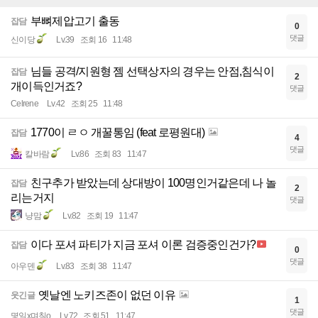
부뼈제압고기 출동
잡담
0
댓글
신이당
Lv.39
조회 16
11:48
님들 공격/지원형 젬 선택상자의 경우는 안점,침식이
잡담
2
개이득인거죠?
댓글
Celrene
Lv.42
조회 25
11:48
1770이 ㄹㅇ 개꿀통임 (feat 로평원대)
잡담
4
댓글
칼바람
Lv.86
조회 83
11:47
친구추가 받았는데 상대방이 100명인거같은데 나 놀
잡담
2
리는거지
댓글
냥맘
Lv.82
조회 19
11:47
이다 포셔 파티가 지금 포셔 이론 검증중인건가?
잡담
0
댓글
아우덴
Lv.83
조회 38
11:47
옛날엔 노키즈존이 없던 이유
웃긴글
1
댓글
몇일x며칠o
Lv.72
조회 51
11:47