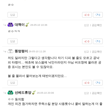
ㄹㅇ
답글
0
0
대책이
26-05-10 10:36
신고
|
공감 확인
ㄹㅇㅋㅋ
답글
0
0
똥멍텽이
26-05-10 11:28
신고
|
공감 확인
저도 딜러지만 그렇다고 생각합니다 자기 디피 볼 줄도 모르고 공낙
피 타령이... 애초에 보스몹에 낙인이라던지 아님 버프창에 올라온 공
증 표시는 본인도 볼 수 있잖아요.
볼 줄 몰라서 물어보는게 태반이겠지만요...
답글
0
0
선베드휴양
26-05-10 20:06
신고
|
공감 확인
ㅇㅇ 동의함
개인 의견 첨가하자면 주력스킬 분당 사용횟수나 쿨비 말하는게 더 좋