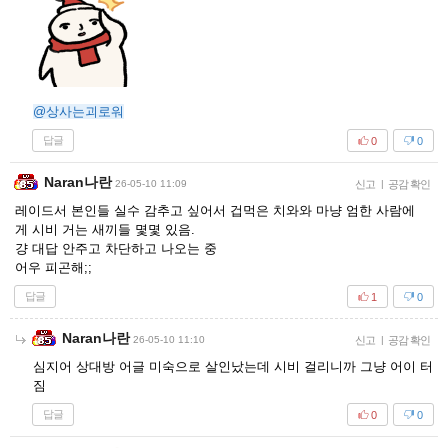
@상사는괴로워
답글
0
0
Naran나란
26-05-10 11:09
신고
|
공감 확인
레이드서 본인들 실수 감추고 싶어서 겁먹은 치와와 마냥 엄한 사람에
게 시비 거는 새끼들 몇몇 있음.
걍 대답 안주고 차단하고 나오는 중
어우 피곤해;;
답글
1
0
Naran나란
26-05-10 11:10
신고
|
공감 확인
심지어 상대방 어글 미숙으로 살인났는데 시비 걸리니까 그냥 어이 터
짐
답글
0
0