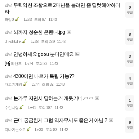
무력약한 조합으로 2대난을 볼려면 좀 딜컷해야하더
잡담
0
라
댓글
퍼렁0l
Lv.33
조회 67
11:43
뇌까지 청순한 온팬녀.jpg
잡담
8
댓글
dhkdhkdhk
Lv.38
조회 239
11:43
안녕하세요 go su 분디인데요
잡담
3
댓글
와샌즈
Lv.74
조회 82
11:43
4300이면 나르카 독립 가능??
잡담
4
댓글
개고기게임
Lv.44
조회 82
11:43
눈가루 자면서 딜하는거 개웃기네.ㅋㅋ
잡담
1
댓글
수인사람
Lv.41
조회 187
11:42
근데 궁금한게 그럼 약자무시도 좋은거 아님 ?
잡담
9
댓글
지나가는소로
Lv.33
조회 83
11:42