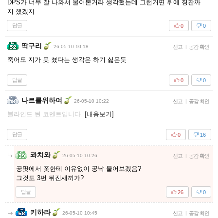
DPS가 너무 잘 나와서 물어본거라 생각했는데 그런거면 뒤에 칭찬까
지 했겠지
답글
0
0
딱구리
26-05-10 10:18
신고
|
공감 확인
죽어도 지가 못 쳤다는 생각은 하기 싫은듯
답글
0
0
나르를위하여
26-05-10 10:22
신고
|
공감 확인
블라인드 된 코멘트입니다.
[내용보기]
답글
0
16
콰치와
26-05-10 10:26
신고
|
공감 확인
공팟에서 폿한테 이유없이 공낙 물어보겠음?
그것도 3번 뒤진새끼가?
답글
26
0
키하라
26-05-10 10:45
신고
|
공감 확인