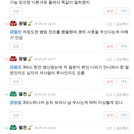
기능 있으면 다른거로 돌려서 똑같이 말하겠지
답글
0
0
왕별
26-05-10 14:26
신고
|
공감 확인
@펠천
저정도면 엠빞 찬조를 봤을텐데 괜히 서폿을 쑤신다는게 이해
가 안감
답글
0
0
왕별
26-05-10 14:27
신고
|
공감 확인
@펠천
3데스 한건 병신맞는데 저 질문이 본인 디피가 안나와서 한 질
문인지도 심지어 저사람이 투사인지도 모름
답글
0
0
펠천
26-05-10 14:28
신고
|
공감 확인
@왕별
3데스하니까 눈치 보여서 남 쑤시는게 딱히 이상할게 있나
답글
0
0
펠천
26-05-10 14:29
신고
|
공감 확인