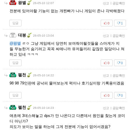
왕별
26-05-10 12:07
신고
|
공감 확인
전분에 있어야할 기능이 없는 개찐빠가 나니 게임이 존나 각박해졌다
답글
0
1
대붕
26-05-10 13:04
신고
|
공감 확인
@왕별
ㄹㅇ 그냥 게임에서 당연히 보여줘야될것들을 스마게가 지
들 무능한거 숨기려고 꼭꼭 싸매니까 유저들끼리 같잖은 밀당이나 쳐
하고 있네 ㅋㅋㅋ
답글
0
0
펠천
26-05-10 14:22
신고
|
공감 확인
98 98 79인판에 공낙피 물어보는게 퍽이나 호기심이랑 기록용이겠음
답글
0
0
펠천
26-05-10 14:23
신고
|
공감 확인
애초에 3데스해놓고 dps가 안 나온다고 다른데서 원인을 찾는게 코미
디 아닌가?
의도가 보이는 말을 하는데 그게 전분에 기능이 없어서겠음?