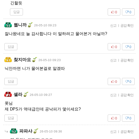
긴할듯
답글
0
0
뭡니까
26-05-10 09:23
신고
|
공감 확인
잘나왔네요 늘 감사합니다 이 말하려고 물어본거 아닐까?
답글
0
0
찾지마요
26-05-10 09:23
신고
|
공감 확인
닉안까면 니가 물어본걸로 알겠따
답글
0
0
셀라
26-05-10 09:27
신고
|
공감 확인
폿님
제 DPS가 역대급인데 공낙피가 몇이세요?
답글
0
0
파파샤
26-05-10 09:36
신고
|
공감 확인