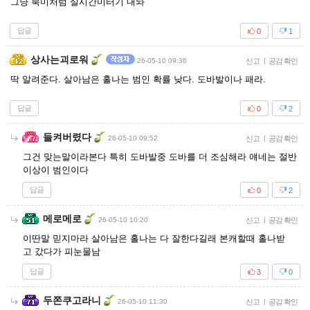
그냥 북미처럼 실시간미터기 내놔
답글
0
1
상사는괴로워
26-05-10 09:36
신고
|
공감 확인
딱 알려준다. 살아남은 홀나는 범인 확률 낮다. 도바발이나 패라.
답글
0
2
들켜버렸다
26-05-10 09:52
신고
|
공감 확인
그건 맞는말이라본다 특히 도바발중 도바를 더 조심해라 얘네는 절반
이상이 범인이다
답글
0
2
메로메로
26-05-10 10:20
신고
|
공감 확인
이딴말 믿지마라 살아남은 홀나는 다 잘한다길래 본캐할때 홀나받
고 갔다가 피눈물남
답글
3
0
두쫀쿠고라니
26-05-10 11:30
신고
|
공감 확인