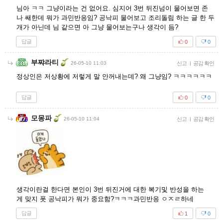
님아 ㅋㅋ 그냥이라는 건 없어요. 심지어 3번 뒤진넘이 물어보면 존
나 쌔한데 뭐가 과민반응임? 공낙피 물어보고 조리돌림 하는 글 한 두
개가 아닌데 님 같으면 아 그냥 물어보는구나 생각이 듬?
답글
0
0
부쨔라티
26-05-10 11:03
신고
|
공감 확인
정상인은 저상황에 저렇게 말 안꺼내는데? 왜 그냥임? ㅋㅋㅋㅋㅋㅋ
답글
0
0
모몽파
26-05-10 11:04
신고
|
공감 확인
생각이란걸 한다면 본인이 3번 뒤진거에 대한 복기및 반성을 하는
게 맞지 폿 공낙피가 뭐가 중요함?ㅋㅋㅋ과민반응 ㅇㅈㄹ하네
답글
1
0