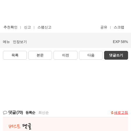
추천확인
신고
스팸신고
공유
스크랩
메뉴
인장보기
EXP 58%
목록
본문
이전
다음
댓글쓰기
댓글
(70)
등록순
|
최신순
새로고침