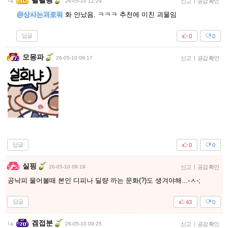
왈왈왕
26-05-10 12:29
신고
|
공감 확인
@상사는괴로워
화 안났음. ㅋㅋㅋ 추천에 미친 괴물임
답글
0
0
모몽파
26-05-10 09:17
신고
|
공감 확인
답글
0
0
실핑
26-05-10 09:19
신고
|
공감 확인
공낙피 물어볼때 본인 디피나 딜량 까는 문화(?)도 생겨야해...-ㅅ-;
답글
43
0
겜접분
26-05-10 09:25
신고
|
공감 확인