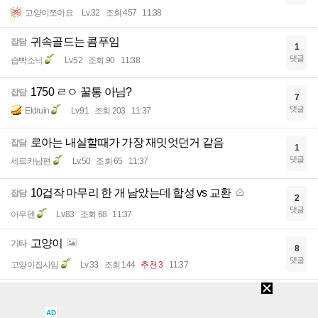
고양이쪼아요
Lv.32
조회 457
11:38
귀속골드는 콤푸임
잡담
1
댓글
습빡소닉
Lv.52
조회 90
11:38
1750 ㄹㅇ 꿀통 아님?
잡담
7
댓글
Eldruin
Lv.91
조회 203
11:37
로아는 내실할때가 가장 재밋엇던거 같음
잡담
1
댓글
세르카남편
Lv.50
조회 65
11:37
10겁작 마무리 한 개 남았는데 합성 vs 교환
잡담
2
댓글
아우덴
Lv.83
조회 68
11:37
고양이
기타
8
댓글
고양이집사임
Lv.33
조회 144
추천 3
11:37
벨가 2관은 수라에게 기믹 유기의 유혹이 너무 강하다
잡담
3
댓글
직사포
Lv.75
조회 96
11:37
AD