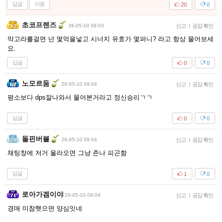
답글
이동
20
0
초코프렌즈
26-05-10 09:03
신고
|
공감 확인
막고라를걸면 넌 몇억을넣고 시너지 유효가 몇퍼니? 라고 항상 물어보세
요.
답글
0
0
노모르둠
26-05-10 09:04
신고
|
공감 확인
평소보다 dps잘나와서 물어본거라고 정신승리ㄱㄱ
답글
0
0
돌핀버블
26-05-10 09:04
신고
|
공감 확인
채팅창에 저거 올라오면 그냥 존나 피곤함
답글
1
0
로아가겜이야
26-05-10 09:04
신고
|
공감 확인
경매 미참햇으면 양심잇네