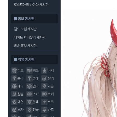
로스트아크 바란다 게시판
홍보 게시판
길드 모집 게시판
레이드 파티찾기 게시판
방송 홍보 게시판
직업 게시판
디트
워로
버서
홀나
슬레
발키
배마
인파
기공
창술
스커
브커
데헌
블래
호크
스카
건슬
바드