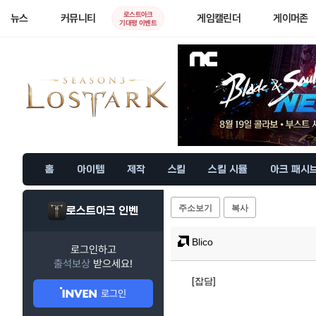
로스트아크
뉴스
커뮤니티
게임캘린더
게이머존
기대평 이벤트
홈
아이템
제작
스킬
스킬 시뮬
아크 패시
주소보기
복사
로스트아크 인벤
Blico
로그인하고
출석보상
받으세요!
[잡담]
로그인