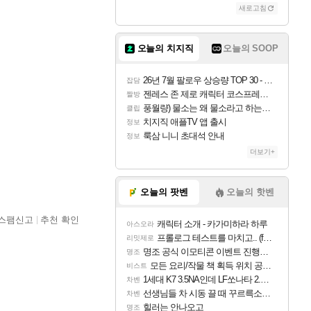
새로고침
오늘의 치지직
오늘의 SOOP
26년 7월 팔로우 상승량 TOP 30 - 월간 치지직
잡담
젠레스 존 제로 캐릭터 코스프레한 꽁주
짤방
풍월량) 물소는 왜 물소라고 하는거야? 아! 그만 ㅋㅋ
클립
치지직 애플TV 앱 출시
정보
룩삼 니니 초대석 안내
정보
더보기+
오늘의 팟벤
오늘의 핫벤
스팸신고
추천 확인
캐릭터 소개 - 카가미하라 하루
아스오라
프롤로그 테스트를 마치고.. (feat. 리아)
리밋제로
명조 공식 이모티콘 이벤트 진행해봤습니다! 참여부터 추첨까지????
명조
모든 요리/작물 책 획득 위치 공략 (36개) - 미식가 도전과제
비스트
1세대 K7 3.5NA인데 LF쏘나타 2.0NA 기변하면 유류비 절약이 얼마나 될까요..?
차벤
선생님들 차 시동 끌 때 꾸르륵소리나는데
차벤
힐러는 안나오고
명조