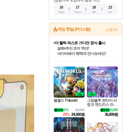
참가자 모집까지 남은 기간
10
17
18
21
Days
Hours
Min
Sec
게임 핫딜 (PC/스팀)
스토어+
더 렐릭 퍼스트 가디언 정식 출시
설화x하드코어 액션!
네이버페이 혜택과 만나보세요!
인벤게임즈 8월 특별 할인!
드래곤소드: 어웨이크닝 입점!
문명 7 특별 할인!
마블 투혼 파이팅 소울즈 정식출시!
귀무자: 검의 길 예약 판매 중!
비스트 오브 리인카네이션 정식 출시!
커세어 코브 출시 기념 할인!
베데스다 40주년 기념 할인 중!
캡콤 프렌차이즈 할인 진행 중!
캡콤 일부 상품 상시 할인
스타워즈 은하계 레이서
로블록스 기프트 카드 공식 입점
인기 퍼블리셔 모음!
스팀으로 만나는 드래곤소드!
조선&고려 DLC 출시 예정
마블 히어로 총 출동&화려한 격투!
10% 할인과
게임프릭 신작 IP
해적'섬'을 발전시키자!
베데스다의 명작들을
몬헌, 바하 등 인기 IP를
몬헌 와일즈 & 드래곤즈 도그마2
인벤게임즈에서 10% 추가 적립
Robux를 가장 안전하고
최대 90% 할인가를 만나보세요!
네이버혜택과 함께 만나보세요!
50%할인&추가 적립까지!
네이버 포인트 혜택까지!
이니&베니 혜택까지!
네이버 혜택가와 함께 예약하세요!
할인&네이버혜택으로 만나보세요!
40주년 프로모션으로 만나보세요!
할인가에 만나보세요!
일부 에디션 상시 할인!
혜택으로 예약 판매 중
편안하게 충전하세요
팰월드 Palworld
그랑블루 판타지 리
링크 엔드리스 라그
나로크 업그레이드
5%
32,000
5,000
킷 Granblue Fantasy
25%
24,000원
36,800원
Relink Endless Ragn
arok Upgrade Kit DL
C