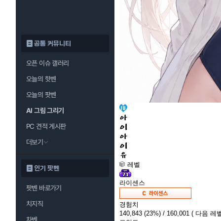
공통 커뮤니티
오픈 이슈 갤러리
오늘의 핫벤
오늘의 팟벤
AI 그림 그리기
PC 견적 게시판
더보기
레벨
인기 팟벤
라이센스
팟벤 바로가기
치지직
경험치
140,843
(23%)
/ 160,001
( 다음 레벨
차벤