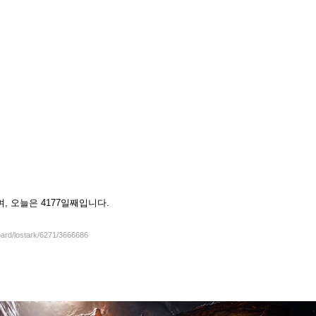
셨으며, 오늘은 4177일째입니다.
oard/lostark/6271/3666686