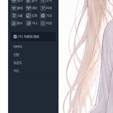
섬너
알카
소서
블레
데모
리퍼
소울
도화
기상
환수
가나
차원
(구) 자료와 정보
아바타
선원
호감도
카드