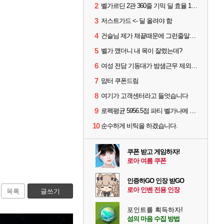
2
벨가르딘 2관 360줄 기믹 딜 효율 100% 최적화
3
저스트가드 <- 딜 올려야 함
4
건슬님 제가 채끝때문에 그런줄알겠어요
5
벨가 깼더니 내 목이 잘렸는데?
6
여성 전담 기동대가 밤샘근무 제외된 이유
7
맘터 쿠폰드림
8
여기가 고객센터라고 들엇습니다
9
로펙평균 5956.5점 파티 벨가나메 클리어
10
순수하게 비틱을 하겠습니다.
쿠폰 받고 게임하자!
로아 여름 쿠폰
인증하GO 인장 받GO
로아 인벤 전용 인장
목록
글쓰기
포인트를 획득하자!
섬의 마음 수집 방법