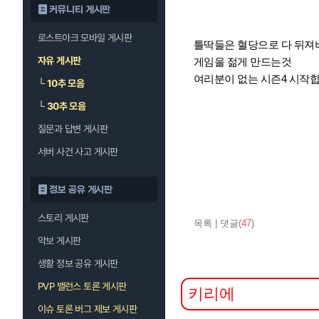
커뮤니티 게시판
로스트아크 모바일 게시판
틀딱들은 혈당으로 다 뒤져
자유 게시판
게임을 젊게 만드는것
여리분이 없는 시즌4 시작
└
10추 모음
└
30추 모음
질문과 답변 게시판
서버 사건 사고 게시판
정보 공유 게시판
스토리 게시판
목록
|
댓글(
47
)
악보 게시판
생활 정보 공유 게시판
PVP 밸런스 토론 게시판
이슈 토론 버그 제보 게시판