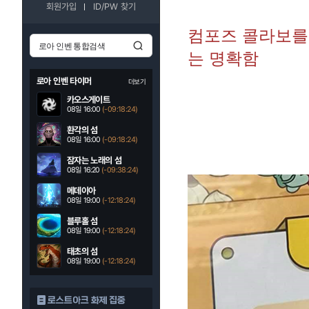
회원가입
ID/PW 찾기
컴포즈 콜라보를
는 명확함
로아 인벤 타이머
더보기
카오스게이트
08일 16:00
(-09:18:22)
환각의 섬
08일 16:00
(-09:18:22)
잠자는 노래의 섬
08일 16:20
(-09:38:22)
메데이아
08일 19:00
(-12:18:22)
블루홀 섬
08일 19:00
(-12:18:22)
태초의 섬
08일 19:00
(-12:18:22)
로스트아크 화제 집중