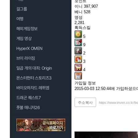
포인트
이니
397,907
걸그룹
베니
528
명성
여행
2,281
획득스킬
해외게임정보
5
게임 영상
9
HyperX OMEN
2
브이 라이징
3
일곱 개의 대죄: Origin
4
몬스터헌터 스토리즈3
가입일 정보
바이오하자드 레퀴엠
2015-03-03 12:50:44에 가입하
드래곤 퀘스트7
주소복사
https://www.inven.co.kr/b
풋볼 매니저26