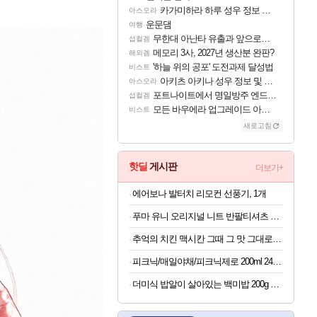
카가미하라 하루 성우 정보 및 주요 필모
아스오라
운문댐
여행
무한대 아난타 유출과 앞으로의 예상 (루머)
섭컬겜
메모리 3사, 2027년 생산분 완판?
해외겜
'하늘 위의 공포' 도전과제 달성법
비스트
아키츠 아키나 성우 정보 및 주요 필모
아스오라
포트나이트에서 명일방주 엔드필드 [펠리카] 판매 예정
섭컬겜
모든 바우에라 업그레이드 아이템 획득 위치 공략 (89개)
비스트
새로고침
핫딜
게시판
더보기+
에어보나 발터치 리모컨 선풍기, 1개
푸마 유니 오리지널 니트 반팔티셔츠 남자 라운드넥 화이트 95030403
추억의 치킨 맥시칸 그때 그 맛 그대로 맥시칸 치킨 순살 봉 골라담기 2+2 총 4봉지
피크닉/매일야채/피크닉제로 200ml 24팩/48팩 택1
더미식 밥알이 살아있는 백미밥 200g 24개 외 잡곡밥류,덮밥소스7종 외