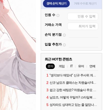
경매 손익 계산기
거래 수수료 계산기
인원 수
거래소 가격
손익 분기점
입찰 추천가
최근 HOT한 콘텐츠
로아
게임
IT
유머
연예
1
"생각보다 재밌네" 신규 주사위 게임 티카투카 호평
2
신규 남요즈 클래스는 차원술사! 6월 20일 로아온 썸머 정리
3
쉽고 강한 세팅은? 차원술사 주요 빌드와 스킬 코드
4
남요즈, 어떻게 꾸밀까? 스타일북 인기 차원술사 커스터마이즈
5
성자라도 상대하고 있는 줄 알았나? 벨가르딘 이모저모