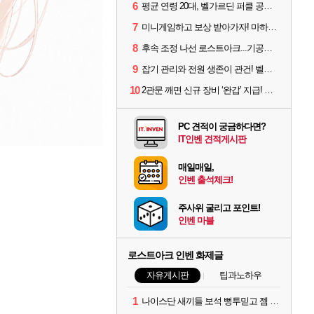
6
평균 연령 20대, 벨가르딘 퍼클 공대 '영로티'를 만나다
7
미니게임하고 보상 받아가자! 마하라카 썸머 캠프 할 일은?
8
후속 조정 나선 로스트아크...기공사, 차원술사 하향
9
잡기 관리와 전원 생존이 관건! 벨가르딘 유물 칭호 획득방법 정리
10
2관문 깨면 신규 장비 ‘완갑’ 지급! 그림자 레이드 벨가르딘 공개
PC 견적이 궁금하다면?
IT인벤 견적게시판
매일매일,
인벤 출석체크!
주사위 굴리고 포인트!
인벤 마블
로스트아크 인벤 화제글
자유게시판
팁과노하우
1
나이스단 새끼들 보석 뻥투믿고 젬 곱창난거보면 개패고싶음 ㅋㅋ