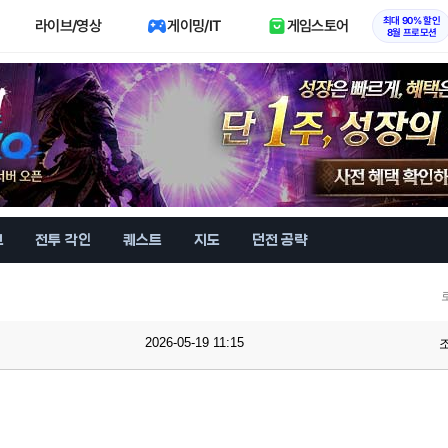
최대 90% 할인
라이브/영상
게이밍/IT
게임스토어
8월 프로모션
브
전투 각인
퀘스트
지도
던전 공략
2026-05-19 11:15