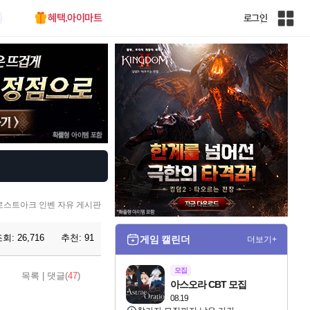
혜택.아이마트
로그인
인
벤
전
체
사
이
트
맵
로스트아크 인벤 자유 게시판
조회:
26,716
추천:
91
게임 캘린더
더보기+
모집
목록
|
댓글(
47
)
아스오라 CBT 모집
08.19