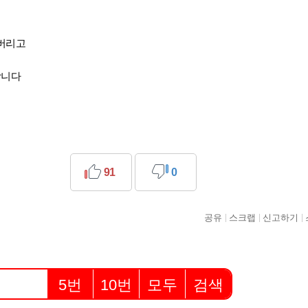
버리고
합니다
91
0
공유
스크랩
신고하기
5번
10번
모두
검색