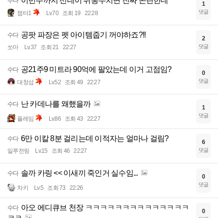
이번주까지 선데이 뒤통수치면 진짜 곤란한데
수다
1
댓글
챕터1
Lv.70
조회 19
22:28
공팟 파장은 펫 아이템줍기 꺼야하죠?!!
수다
2
댓글
쏘마
Lv.37
조회 21
22:27
공21주9 미트라 90억에 팔았는데 이거 고점임?
수다
0
댓글
대창섭
Lv.52
조회 49
22:27
난 카데나를 왜했을까
수다
1
댓글
플레임
Lv.86
조회 43
22:27
6만 이칼 8분 걸리는데 이적자는 얼마나 걸림?
수다
6
댓글
일루전링
Lv.15
조회 46
22:27
솔까 카링 << 이새끼 죽인거 실수임...
수다
0
댓글
차키
Lv.5
조회 73
22:26
아오 에디큐브 천장 ㅋㅋㅋㅋㅋㅋㅋㅋㅋㅋㅋㅋㅋㅋ
수다
0
ㅋㅋ