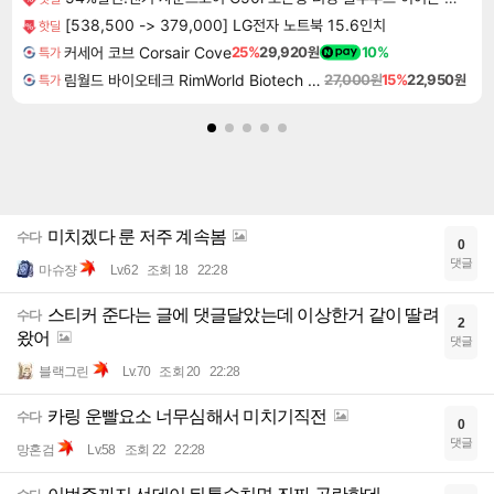
[538,500 -> 379,000] LG전자 노트북 15.6인치
핫딜
커세어 코브 Corsair Cove
25%
29,920원
10%
특가
림월드 바이오테크 RimWorld Biotech DLC
27,000원
15%
22,950원
특가
미치겠다 룬 저주 계속봄
수다
0
댓글
마슈쟝
Lv.62
조회 18
22:28
스티커 준다는 글에 댓글달았는데 이상한거 같이 딸려
수다
2
왔어
댓글
블랙그린
Lv.70
조회 20
22:28
카링 운빨요소 너무심해서 미치기직전
수다
0
댓글
망혼검
Lv.58
조회 22
22:28