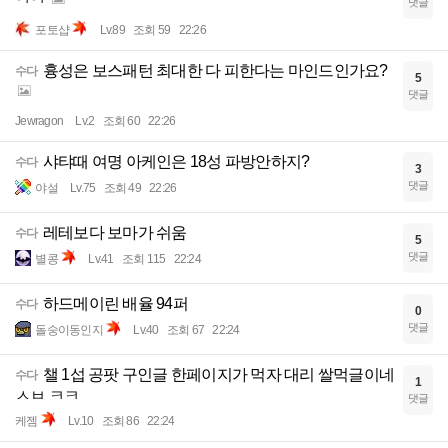
댓글
포토샵
Lv.89
조회 59
22:26
흉성은 보스패턴 최대한 다 피한다는 마인드인가요?
수다
5
댓글
Jewragon
Lv.2
조회 60
22:26
샤탸때 여명 아케인은 18성 파방안하지?
수다
3
댓글
야설
Lv.75
조회 49
22:26
레테보다 보마가 쉬움
수다
5
댓글
별콩
Lv.41
조회 115
22:24
하드메이린 배율 94퍼
수다
0
댓글
돌숭이동인지
Lv.40
조회 67
22:24
챌 1섭 공팟 구인글 한페이지가 먹자 대리 쌀먹글이네
수다
1
ㅅㅂ ㅋㅋ
댓글
케젬
Lv.10
조회 86
22:24