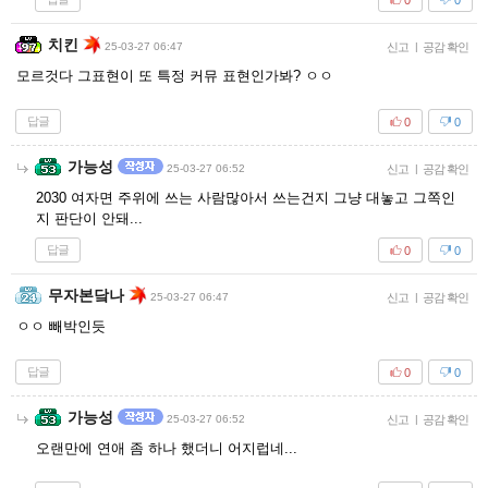
치킨
25-03-27 06:47
신고
|
공감 확인
모르것다 그표현이 또 특정 커뮤 표현인가봐? ㅇㅇ
답글
0
0
가능성
25-03-27 06:52
신고
|
공감 확인
2030 여자면 주위에 쓰는 사람많아서 쓰는건지 그냥 대놓고 그쪽인
지 판단이 안돼...
답글
0
0
무자본닼나
25-03-27 06:47
신고
|
공감 확인
ㅇㅇ 빼박인듯
답글
0
0
가능성
25-03-27 06:52
신고
|
공감 확인
오랜만에 연애 좀 하나 했더니 어지럽네...