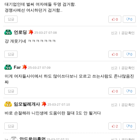
대기업인데 벌써 여자애들 두명 검거함.
경쟁사에선 여시하던거 검거함..
답글
0
0
언로딩
25-03-27 07:08
신고
|
공감 확인
걍 개웃기네 ㅋㅋㅋㅋㅋㅋㅋ
답글
0
0
Far
25-03-27 07:09
신고
|
공감 확인
이게 여자들사이에서 하도 많이쓰다보니 모르고 쓰는사람도 존나많음진
짜
답글
0
0
임모빌레개사
25-03-27 07:10
신고
|
공감 확인
바로 손절해라 니인생에 도움이란 절대 1도 안 될거다
답글
2
0
안드로아휴먼
25-03-27 07:21
신고
|
공감 확인