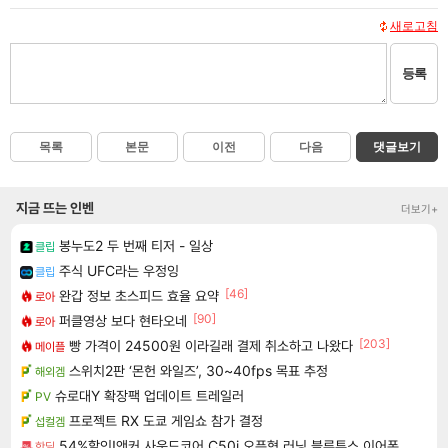
새로고침
등록
목록
본문
이전
다음
댓글보기
지금 뜨는 인벤
더보기+
봉누도2 두 번째 티저 - 일상
클립
주식 UFC라는 우정잉
클립
[46]
완갑 정보 초스피드 효율 요약
로아
[90]
퍼클영상 보다 현타오네
로아
[203]
빵 가격이 24500원 이라길래 결제 취소하고 나왔다
메이플
스위치2판 ‘몬헌 와일즈’, 30~40fps 목표 추정
해외겜
슈로대Y 확장팩 업데이트 트레일러
PV
프로젝트 RX 도쿄 게임쇼 참가 결정
섭컬겜
54%할인!앤커 사운드코어 C50i 오픈형 러닝 블루투스 이어폰 D1101
핫딜