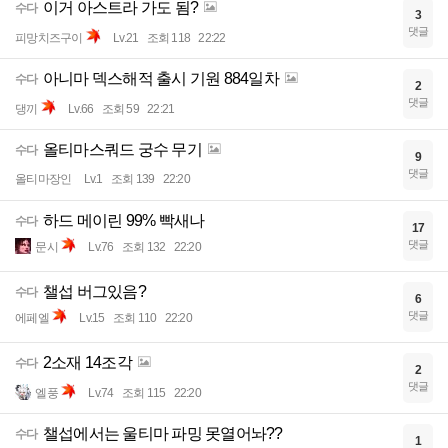
이거 아스트라 가도 됨?
수다
3
댓글
피망치즈구이
Lv.21
조회 118
22:22
아니마 덱스해적 출시 기원 884일차
수다
2
댓글
댕끼
Lv.66
조회 59
22:21
올티마스쿼드 궁수 무기
수다
9
댓글
올티마장인
Lv.1
조회 139
22:20
하드 메이린 99% 빡새나
수다
17
댓글
문시
Lv.76
조회 132
22:20
챌섭 버그있음?
수다
6
댓글
에페엘
Lv.15
조회 110
22:20
2소재 14조각
수다
2
댓글
엘풍
Lv.74
조회 115
22:20
챌섭에서는 울티마 파밍 못열어놔??
수다
1