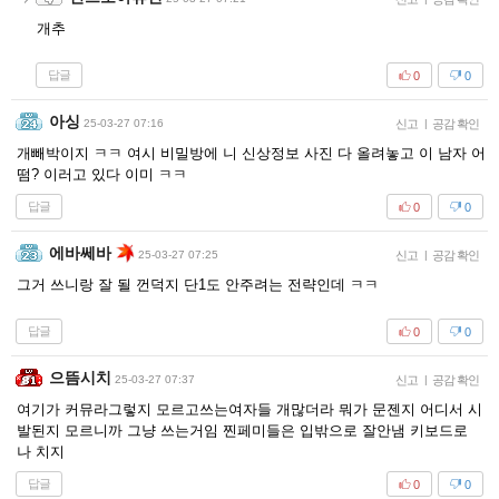
개추
답글
0
0
아싱
25-03-27 07:16
신고
|
공감 확인
개빼박이지 ㅋㅋ 여시 비밀방에 니 신상정보 사진 다 올려놓고 이 남자 어
떰? 이러고 있다 이미 ㅋㅋ
답글
0
0
에바쎄바
25-03-27 07:25
신고
|
공감 확인
그거 쓰니랑 잘 될 껀덕지 단1도 안주려는 전략인데 ㅋㅋ
답글
0
0
으뜸시치
25-03-27 07:37
신고
|
공감 확인
여기가 커뮤라그렇지 모르고쓰는여자들 개많더라 뭐가 문젠지 어디서 시
발된지 모르니까 그냥 쓰는거임 찐페미들은 입밖으로 잘안냄 키보드로
나 치지
답글
0
0