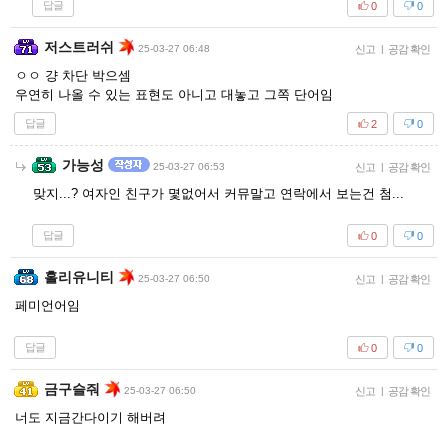
답글
0
0
저스트러쉬
25-03-27 06:48
신고
|
공감 확인
ㅇㅇ 걍 차단 박으셈
우연히 나올 수 있는 표현도 아니고 대놓고 그쪽 단어임
답글
2
0
가능성
25-03-27 06:53
신고
|
공감 확인
맞지...? 여자인 친구가 몇없어서 커뮤말고 연락에서 보는건 첨...
답글
0
0
홀리유니티
25-03-27 06:50
신고
|
공감 확인
페미언어임
답글
0
0
금구슬줘
25-03-27 06:50
신고
|
공감 확인
너도 지금간다이기 해버려