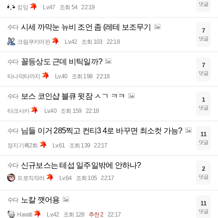
댓글
킹잉
Lv.47
조회 54
22:19
시세 까막눈 뉴비 조언 좀 (레테 보조무기
수다
7
댓글
크림쿠키머핀
Lv.42
조회 103
22:18
꼴등상도 근데 비틱일까?
수다
7
댓글
타나막타까지
Lv.40
조회 198
22:18
보스 코인샵 블큐 윗잠 ㅅㄱ ㅋㅋ
수다
1
댓글
타크사카
Lv.40
조회 159
22:18
님들 이거 285찍고 컨티3 4로 바꾸면 최소컷 가능?
수다
11
댓글
정지기록2회
Lv.61
조회 139
22:17
신규보스는 테섭 일주일밖에 안하나?
수다
2
댓글
프로직작러
Lv.64
조회 105
22:17
노칼 깻어용
수다
11
댓글
Havati
Lv.42
조회 128
추천 2
22:17