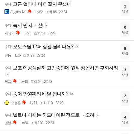
고근 얼마나 더 터질지 무섭네
수다
1
댓글
Aggressive
Lv.82
조회 85
22:24
녹시 만지고 싶다
수다
0
댓글
게샛기
Lv.25
조회 53
22:24
오토스틸 12퍼 장갑 팔리나요?
수다
5
댓글
유능
Lv.6
조회 99
22:24
보조 에공삼살까 고민중인데 윗잠 정옵사면 후회하려
수다
3
나
댓글
제품
Lv.48
조회 64
22:23
숭어 만원짜리 배달 됩니까?
수다
2
댓글
오정훈
Lv.71
조회 110
22:23
벨로나 이지는 하드메이린 정도로 나오려나
수다
4
댓글
엘블
Lv.80
조회 103
22:23