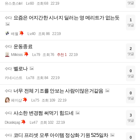
댓글
유스호스tel
Lv.60
조회 68
22:19
요즘은 어지간한 시너지 딜러는 영 메리트가 없는듯
수다
1
댓글
배월
Lv.40
조회 86
22:19
운동종료
수다
2
댓글
Milkisss
Lv.79
조회 76
추천 1
22:19
벨로나
수다
0
댓글
키네시스트
Lv.78
조회 84
22:19
너무 전체 기조를 안보는 사람이많은거같음
수다
0
댓글
페이샵
Lv.75
조회 109
22:19
사소한 변경쩜 써먹기 힘드네
수다
3
댓글
Dkaskqag
Lv.47
조회 102
22:19
코디 프리셋 모루 아이템 정상화 기원 525일차
수다
0