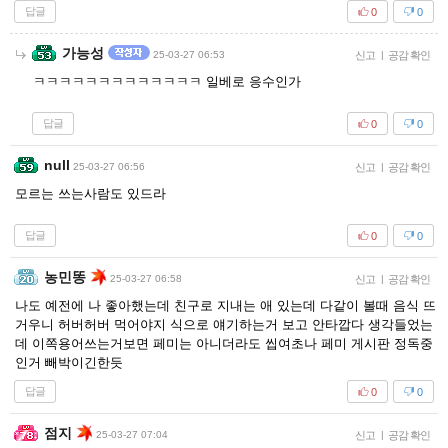
답글
0
0
가능성
25-03-27 06:53
신고
|
공감 확인
ㅋㅋㅋㅋㅋㅋㅋㅋㅋㅋㅋㅋㅋ 일베로 응수인가
답글
0
0
null
25-03-27 06:56
신고
|
공감 확인
모르는 쓰는사람도 있드라
답글
0
0
농민똥
25-03-27 06:58
신고
|
공감 확인
나도 예전에 나 좋아했는데 친구로 지내는 애 있는데 다같이 볼때 음식 뜨
거우니 허버허버 먹어야지 식으로 얘기하는거 보고 안타깝다 생각들었는
데 이쪽용어쓰는거보면 페미는 아니더라도 씹여초나 페미 게시판 정독중
인거 빼박이긴한듯
답글
0
0
점지
25-03-27 07:04
신고
|
공감 확인