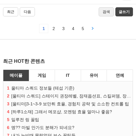
최근
다음
검색
글쓰기
1
2
3
4
5
최근 HOT한 콘텐츠
메이플
게임
IT
유머
연예
1
울티마 스쿼드 정보들 (테섭 기준)
2
[울티마 스쿼드] 스테이지 권장레벨, 잠재옵션표, 스킬퍼뎀, 장비 리스트 및 능력치 공유
3
[울티마]3-1~3-9 보만튀 효율, 경험치 공략 및 소소한 컨트롤 팁
4
[하루1소재] 그래서 메포샵, 모멘텀 효율 얼마나 좋음?
5
일루전 링 꿀팁
6
엥?? 마빌 안가도 분해가 되네요?
7
내가 뉴비때 몰랐었던 보스 꿀팁들