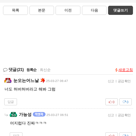
목록
본문
이전
다음
댓글쓰기
댓글
(21)
등록순
|
최신순
새로고침
눈오는어느날
25-03-27 06:47
신고
|
공감 확인
너도 허버허버라고 해봐 그럼
답글
0
0
가능성
25-03-27 06:51
신고
|
공감 확인
어지럽다 진짜ㅋㅋㅋ
답글
0
0