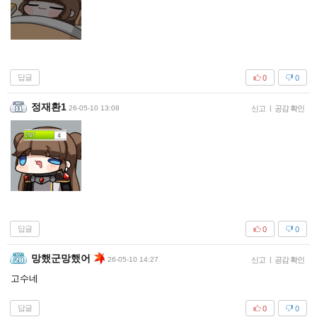
답글
0
0
정재환1
26-05-10 13:08
신고
|
공감 확인
답글
0
0
망했군망했어
26-05-10 14:27
신고
|
공감 확인
고수네
답글
0
0