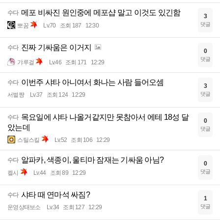
메포 비싸진 원인중에 메포샵 말고 이것도 있긴함
수다
3
댓글
뽀꿈
Lv.70
조회 187
12:30
진짜 기싸움은 이거지
수다
0
댓글
갸루걸
Lv.46
조회 171
12:29
이번주 샤타 아니여서 화나는 사람 들어오셈
수다
3
댓글
서벌쨩
Lv.37
조회 124
12:29
목요일에 샤타 나올거같지만 못참아서 에테 18성 달
수다
0
았는데
댓글
스틸스킬
Lv.52
조회 106
12:29
알파카, 색종이, 울티마 잠재는 기싸움 아님?
수다
0
댓글
켈시
Lv.44
조회 89
12:29
샤타 때 연마석 싸짐?
수다
1
댓글
운영상태보소
Lv.34
조회 127
12:29