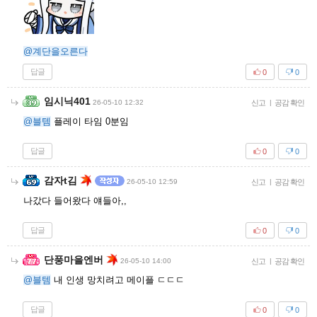
@계단을오른다
답글
0
0
임시닉401
26-05-10 12:32
신고
|
공감 확인
@블템
플레이 타임 0분임
답글
0
0
감자t김
26-05-10 12:59
신고
|
공감 확인
나갔다 들어왔다 얘들아,,
답글
0
0
단풍마을엔버
26-05-10 14:00
신고
|
공감 확인
@블템
내 인생 망치려고 메이플 ㄷㄷㄷ
답글
0
0