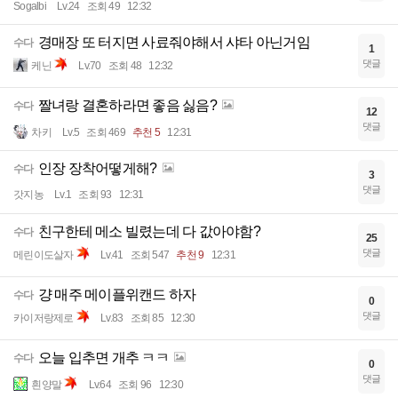
Sogalbi
Lv.24
조회 49
12:32
경매장 또 터지면 사료줘야해서 샤타 아닌거임
수다
1
댓글
케닌
Lv.70
조회 48
12:32
짤녀랑 결혼하라면 좋음 싫음?
수다
12
댓글
차키
Lv.5
조회 469
추천 5
12:31
인장 장착어떻게해?
수다
3
댓글
갓지농
Lv.1
조회 93
12:31
친구한테 메소 빌렸는데 다 값아야함?
수다
25
댓글
메린이도살자
Lv.41
조회 547
추천 9
12:31
걍 매주 메이플위캔드 하자
수다
0
댓글
카이저랑제로
Lv.83
조회 85
12:30
오늘 입추면 개추 ㅋㅋ
수다
0
댓글
흰양말
Lv.64
조회 96
12:30