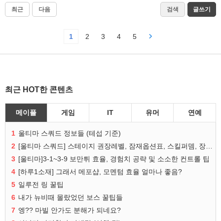
최근
다음
검색
글쓰기
1
2
3
4
5
최근 HOT한 콘텐츠
메이플
게임
IT
유머
연예
1
울티마 스쿼드 정보들 (테섭 기준)
2
[울티마 스쿼드] 스테이지 권장레벨, 잠재옵션표, 스킬퍼뎀, 장비 리스트 및 능력치 공유
3
[울티마]3-1~3-9 보만튀 효율, 경험치 공략 및 소소한 컨트롤 팁
4
[하루1소재] 그래서 메포샵, 모멘텀 효율 얼마나 좋음?
5
일루전 링 꿀팁
6
내가 뉴비때 몰랐었던 보스 꿀팁들
7
엥?? 마빌 안가도 분해가 되네요?