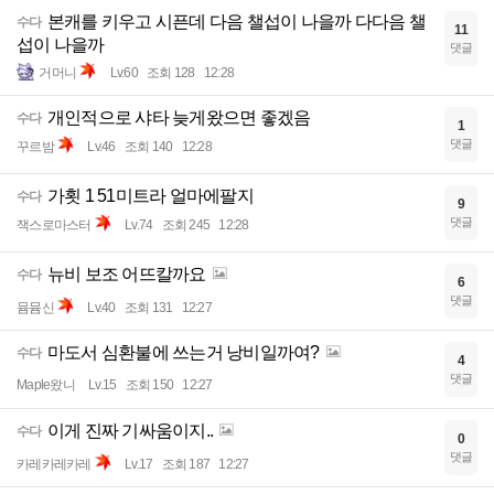
본캐를 키우고 시픈데 다음 챌섭이 나을까 다다음 챌
수다
11
섭이 나을까
댓글
거머니
Lv.60
조회 128
12:28
개인적으로 샤타 늦게왔으면 좋겠음
수다
1
댓글
꾸르밤
Lv.46
조회 140
12:28
가횟 1 51미트라 얼마에팔지
수다
9
댓글
잭스로마스터
Lv.74
조회 245
12:28
뉴비 보조 어뜨칼까요
수다
6
댓글
뮴뮴신
Lv.40
조회 131
12:27
마도서 심환불에 쓰는거 낭비일까여?
수다
4
댓글
Maple왔니
Lv.15
조회 150
12:27
이게 진짜 기싸움이지..
수다
0
댓글
카레카레카레
Lv.17
조회 187
12:27