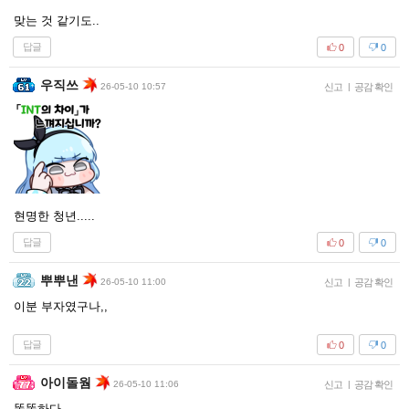
맞는 것 같기도..
답글
0
0
우직쓰
26-05-10 10:57
신고
|
공감 확인
현명한 청년.....
답글
0
0
뿌뿌낸
26-05-10 11:00
신고
|
공감 확인
이분 부자였구나,,
답글
0
0
아이돌웜
26-05-10 11:06
신고
|
공감 확인
똑똑하다