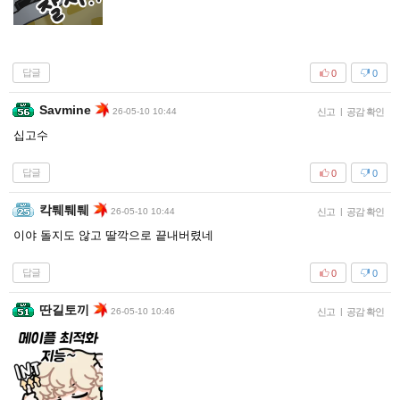
답글
0
0
Savmine
26-05-10 10:44
신고
|
공감 확인
십고수
답글
0
0
칵퉤퉤퉤
26-05-10 10:44
신고
|
공감 확인
이야 돌지도 않고 딸깍으로 끝내버렸네
답글
0
0
딴길토끼
26-05-10 10:46
신고
|
공감 확인