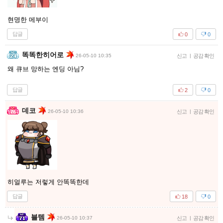
현명한 메부이
답글
0
0
똑똑한히어로
26-05-10 10:35
신고
|
공감 확인
왜 큐브 망하는 엔딩 아님?
답글
2
0
데코
26-05-10 10:36
신고
|
공감 확인
히얼루는 저렇게 안똑똑한데
답글
18
0
블템
26-05-10 10:37
신고
|
공감 확인