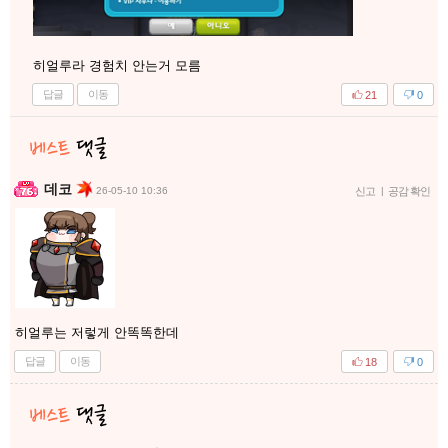
히얼루라 경험치 안는거 모름
답글
이동
21
0
데코
26-05-10 10:36
신고
|
공감 확인
히얼루는 저렇게 안똑똑한데
답글
이동
18
0