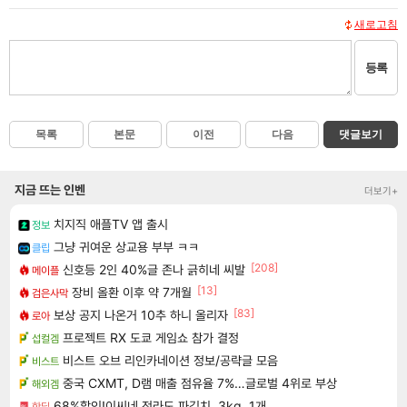
새로고침
등록
목록
본문
이전
다음
댓글보기
지금 뜨는 인벤
더보기+
치지직 애플TV 앱 출시
정보
그냥 귀여운 상교용 부부 ㅋㅋ
클립
[208]
신호등 2인 40%글 존나 긁히네 씨발
메이플
[13]
장비 올환 이후 약 7개월
검은사막
[83]
보상 공지 나온거 10추 하니 올리자
로아
프로젝트 RX 도쿄 게임쇼 참가 결정
섭컬겜
비스트 오브 리인카네이션 정보/공략글 모음
비스트
중국 CXMT, D램 매출 점유율 7%…글로벌 4위로 부상
해외겜
68%할인!이씨네 전라도 파김치, 3kg, 1개
핫딜