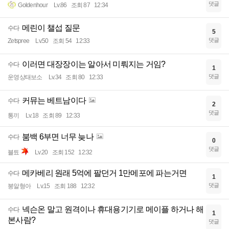
댓글
Goldenhour
Lv.86
조회 87
12:34
메린이 챌섭 질문
수다
5
댓글
Zetspree
Lv.50
조회 54
12:33
이러면 대장장이는 알아서 미뤄지는 거임?
수다
1
댓글
운영상태보소
Lv.34
조회 80
12:33
커뮤는 베트남이다
수다
2
댓글
통끼
Lv.18
조회 89
12:33
붐백 6부면 너무 늦나
수다
0
댓글
블툐
Lv.20
조회 152
12:32
메카베리 원래 5억에 팔던거 1만메포에 파는거면
수다
1
댓글
붕알형아
Lv.15
조회 188
12:32
넥슨온 말고 원격이나 휴대용기기로 메이플 하거나 해
수다
1
본사람?
댓글