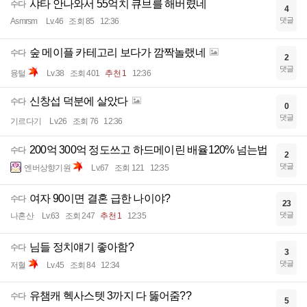
샤타 안나와서 55억치 큐브를 해버렸네
수다
4
댓글
Asmrsm
Lv.46
조회 85
12:36
숲 메이플 카테고리 보다가 깜짝놀랬네
수다
2
댓글
융털
Lv.38
조회 401
추천 1
12:36
신창섭 덕분에 살았다
수다
0
댓글
기르다기
Lv.26
조회 76
12:36
200억 300억 정도쓰고 하드메이린 배율120% 넘는법
수다
2
댓글
엔버상향기원
Lv.67
조회 121
12:35
여자 90이면 결혼 급한 나이야?
수다
23
댓글
나혼산
Lv.63
조회 247
추천 1
12:35
님들 정치얘기 좋아함?
수다
3
댓글
저혈
Lv.45
조회 84
12:34
유챔캐 헥사스텟 3까지 다 뚫어줌??
수다
5