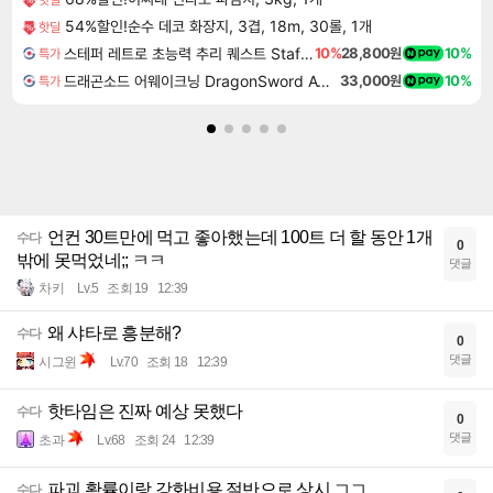
54%할인!순수 데코 화장지, 3겹, 18m, 30롤, 1개
핫딜
스테퍼 레트로 초능력 추리 퀘스트 Staffer Retro A Supernatural Mystery Quest
10%
28,800원
10%
특가
드래곤소드 어웨이크닝 DragonSword Awakening
33,000원
10%
특가
언컨 30트만에 먹고 좋아했는데 100트 더 할 동안 1개
수다
0
밖에 못먹었네;; ㅋㅋ
댓글
차키
Lv.5
조회 19
12:39
왜 샤타로 흥분해?
수다
0
댓글
시그윈
Lv.70
조회 18
12:39
핫타임은 진짜 예상 못했다
수다
0
댓글
초과
Lv.68
조회 24
12:39
파괴 확률이랑 강화비용 절반으로 상시 ㄱㄱ
수다