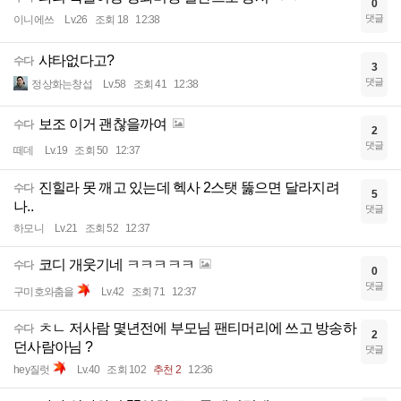
0
댓글
이니에쓰
Lv.26
조회 18
12:38
샤타없다고?
수다
3
댓글
정상화는창섭
Lv.58
조회 41
12:38
보조 이거 괜찮을까여
수다
2
댓글
떼데
Lv.19
조회 50
12:37
진힐라 못 깨고 있는데 헥사 2스탯 뚫으면 달라지려
수다
5
나..
댓글
하모니
Lv.21
조회 52
12:37
코디 개웃기네 ㅋㅋㅋㅋㅋ
수다
0
댓글
구미호와춤을
Lv.42
조회 71
12:37
ㅊㄴ 저사람 몇년전에 부모님 팬티머리에 쓰고 방송하
수다
2
던사람아님 ?
댓글
hey질럿
Lv.40
조회 102
추천 2
12:36