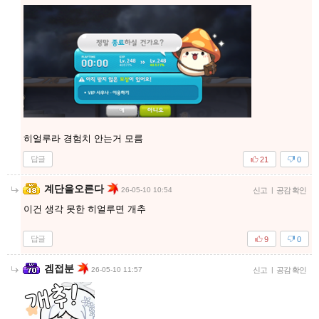
히얼루라 경험치 안는거 모름
답글
21
0
계단을오른다
26-05-10 10:54
신고
|
공감 확인
이건 생각 못한 히얼루면 개추
답글
9
0
겜접분
26-05-10 11:57
신고
|
공감 확인