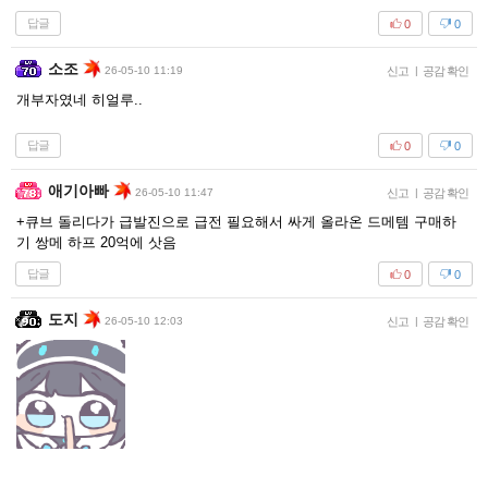
답글
0
0
소조
26-05-10 11:19
신고
|
공감 확인
개부자였네 히얼루..
답글
0
0
애기아빠
26-05-10 11:47
신고
|
공감 확인
+큐브 돌리다가 급발진으로 급전 필요해서 싸게 올라온 드메템 구매하
기 쌍메 하프 20억에 삿음
답글
0
0
도지
26-05-10 12:03
신고
|
공감 확인