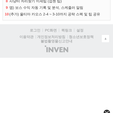
8
사냥터 자리찾기 미세팁 (섭첸 팁)
9
앱) 보스 수익 자동 기록 및 분석, 스케줄러 알림
10
(추가) 울티마 카오스 2-4 ~ 3-10까지 공략 스펙 및 팁 공유
로그인
PC화면
퀵링크
설정
청소년보호정책
이용약관
개인정보처리방침
▲
불법촬영물신고안내
(주)
인
벤