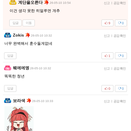
계단을오른다
26-05-10 10:54
신고
|
공감 확인
이건 생각 못한 히얼루면 개추
답글
이동
9
0
Zokis
26-05-10 10:32
신고
|
공감 확인
너무 완벽해서 훈수둘게없네
답글
1
0
붸에에엥
26-05-10 10:32
신고
|
공감 확인
똑똑한 청년
답글
0
0
보라색
26-05-10 10:33
신고
|
공감 확인