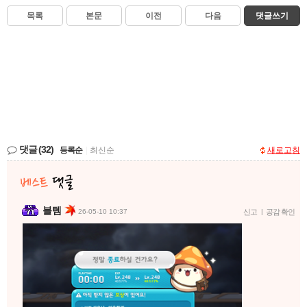
목록
본문
이전
다음
댓글쓰기
댓글
(32)
등록순
|
최신순
새로고침
블템
26-05-10 10:37
신고
|
공감 확인