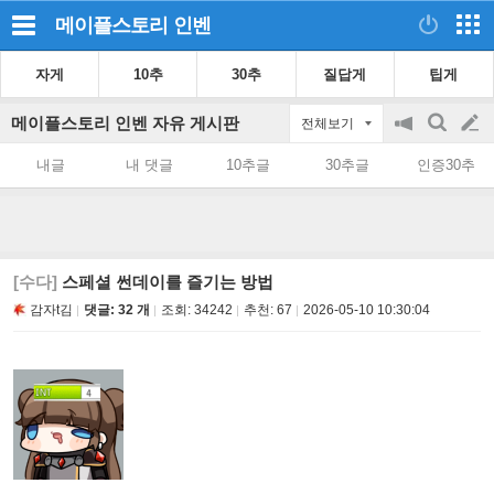
메이플스토리
인벤
자게
10추
30추
질답게
팁게
메이플스토리 인벤 자유 게시판
전체보기
공
검
글
지
색
내글
내 댓글
10추글
30추글
인증30추
on/off
쓰
기
[수다]
스페셜 썬데이를 즐기는 방법
감자t김
댓글: 32 개
조회:
34242
추천:
67
2026-05-10 10:30:04